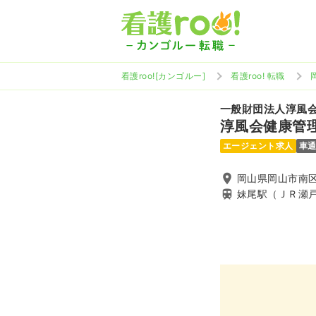
看護roo![カンゴルー]
看護roo! 転職
一般財団法人淳風
淳風会健康管
エージェント求人
車
岡山県岡山市南区
妹尾駅（ＪＲ瀬