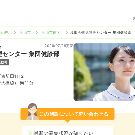
岡山県
岡山市
岡山市南区
淳風会健康管理センター 集団健診部
2026/07/28更新
会
理センター 集団健診部
通勤可
古新田1112
戸大橋線）
11分
この施設について問い合わせる
最新の募集状況が知りたい