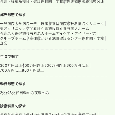
介護・福祉系
検診・健診
保育園・学校
訪問診療
内視鏡
治験関連
施設形態で探す
一般病院
大学病院
一般＋療養
療養型病院
精神科病院
クリニック
美容クリニック
訪問看護
介護施設
特別養護老人ホーム
介護老人保健施設
有料老人ホーム
デイケア・デイサービス
グループホーム
サ高住
障がい者施設
健診センター
保育園・学校
企業
年収で探す
300万円以上
400万円以上
500万円以上
600万円以上
700万円以上
800万円以上
勤務形態で探す
2交代
3交代
日勤のみ
夜勤のみ
診療科目で探す
美容外科
美容皮膚科
内科
呼吸器内科
消化器内科
循環器内科