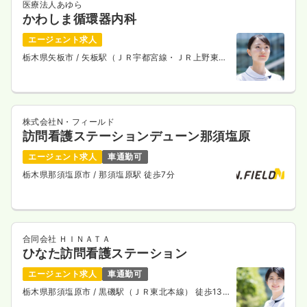
医療法人あゆら
かわしま循環器内科
エージェント求人
栃木県矢板市
/ 矢板駅（ＪＲ宇都宮線・ＪＲ上野東京
ライン） 徒歩19分
株式会社N・フィールド
訪問看護ステーションデューン那須塩原
エージェント求人
車通勤可
栃木県那須塩原市
/ 那須塩原駅 徒歩7分
合同会社 ＨＩＮＡＴＡ
ひなた訪問看護ステーション
エージェント求人
車通勤可
栃木県那須塩原市
/ 黒磯駅（ＪＲ東北本線） 徒歩13
分