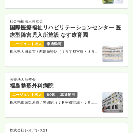
社会福祉法人邦友会
国際医療福祉リハビリテーションセンター 医
療型障害児入所施設 なす療育園
エージェント求人
車通勤可
栃木県大田原市
/ 西那須野駅（ＪＲ宇都宮線・ＪＲ上
野東京ライン） 車19分
医療法人順整会
福島整形外科病院
エージェント求人
60床
車通勤可
栃木県那須塩原市
/ 黒磯駅（ＪＲ宇都宮線・ＪＲ上野
東京ライン） 車5分
株式会社レオパレス21