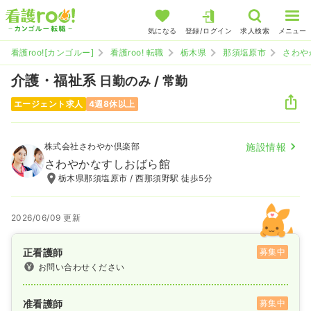
気になる
登録/ログイン
求人検索
メニュー
看護roo![カンゴルー]
看護roo! 転職
栃木県
那須塩原市
さわや
介護・福祉系
日勤のみ / 常勤
エージェント求人
4週8休以上
株式会社さわやか倶楽部
施設情報
さわやかなすしおばら館
栃木県那須塩原市 / 西那須野駅 徒歩5分
2026/06/09 更新
正看護師
募集中
お問い合わせください
准看護師
募集中