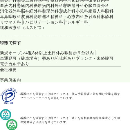
血液内科
腎臓内科
糖尿病内科
外科
呼吸器外科
心臓血管外科
消化器外科
脳神経外科
整形外科
形成外科
小児科
産婦人科
眼科
耳鼻咽喉科
皮膚科
泌尿器科
精神科・心療内科
放射線科
麻酔科
リウマチ科
リハビリテーション科
アレルギー科
緩和医療科（ホスピス）
特徴で探す
新規オープン
4週8休以上
土日休み
駅徒歩５分以内
車通勤可（駐車場有）
寮あり
託児所あり
ブランク・未経験可
電子カルテあり
会社概要
事業所案内
看護roo!を運営する(株)クイックは、個人情報保護に取り組む企業を示す
プライバシーマークを取得しています。
看護roo!を運営する(株)クイックは、適正な有料職業紹介事業者として厚
生労働省より認定を受けています。