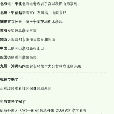
北海道・東北
北海道
青森
岩手
宮城
秋田
山形
福島
北陸・甲信越
新潟
富山
石川
福井
山梨
長野
関東
東京
神奈川
埼玉
千葉
茨城
栃木
群馬
東海
愛知
岐阜
静岡
三重
関西
大阪
京都
兵庫
滋賀
奈良
和歌山
中国
広島
岡山
鳥取
島根
山口
四国
徳島
香川
愛媛
高知
九州・沖縄
福岡
佐賀
長崎
熊本
大分
宮崎
鹿児島
沖縄
職種で探す
正看護師
准看護師
保健師
助産師
担当業務で探す
病棟
外来
オペ室(手術室)
救急外来
ICU系
透析
訪問看護