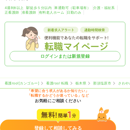
4週8休以上
駅徒歩５分以内
車通勤可（駐車場有）
介護・福祉系
正看護師
准看護師
有料老人ホーム
日勤のみ
ログインまたは新規登録
看護roo![カンゴルー]
看護roo! 転職
栃木県
那須塩原市
さわや
「希望に合う求人があるか知りたい」
「転職するかどうか迷っている」など
お気軽にご相談ください
登録して相談してみる