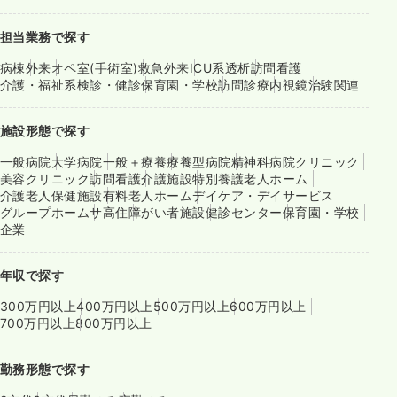
担当業務で探す
病棟
外来
オペ室(手術室)
救急外来
ICU系
透析
訪問看護
介護・福祉系
検診・健診
保育園・学校
訪問診療
内視鏡
治験関連
施設形態で探す
一般病院
大学病院
一般＋療養
療養型病院
精神科病院
クリニック
美容クリニック
訪問看護
介護施設
特別養護老人ホーム
介護老人保健施設
有料老人ホーム
デイケア・デイサービス
グループホーム
サ高住
障がい者施設
健診センター
保育園・学校
企業
年収で探す
300万円以上
400万円以上
500万円以上
600万円以上
700万円以上
800万円以上
勤務形態で探す