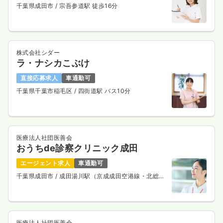
千葉県成田市
/ 宗吾参道駅 徒歩16分
株式会社シダー
ラ・ナシカこぶけ
直接応募求人
車通勤可
千葉県千葉市稲毛区
/ 四街道駅 バス10分
医療法人社団医善会
おうちde診察クリニック成田
エージェント求人
車通勤可
千葉県成田市
/ 成田湯川駅（京成成田空港線・北総鉄
道線） 徒歩15分
医療法人社団医善会