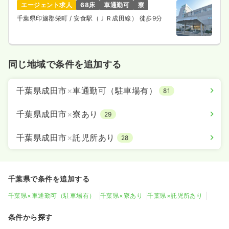
エージェント求人
68床
車通勤可
寮
千葉県印旛郡栄町
/ 安食駅（ＪＲ成田線） 徒歩9分
同じ地域で条件を追加する
千葉県成田市
×
車通勤可（駐車場有）
81
千葉県成田市
×
寮あり
29
千葉県成田市
×
託児所あり
28
千葉県で条件を追加する
千葉県×車通勤可（駐車場有）
千葉県×寮あり
千葉県×託児所あり
条件から探す