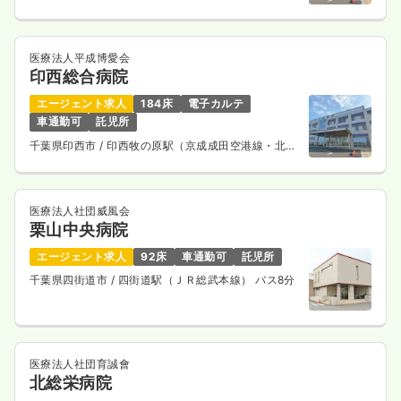
鉄道線） 徒歩15分
医療法人平成博愛会
印西総合病院
エージェント求人
184床
電子カルテ
車通勤可
託児所
千葉県印西市
/ 印西牧の原駅（京成成田空港線・北総
鉄道線） 徒歩15分
医療法人社団威風会
栗山中央病院
エージェント求人
92床
車通勤可
託児所
千葉県四街道市
/ 四街道駅（ＪＲ総武本線） バス8分
医療法人社団育誠會
北総栄病院