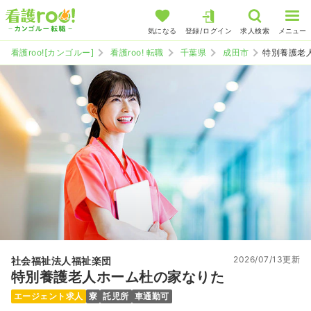
気になる
登録/ログイン
求人検索
メニュー
看護roo![カンゴルー]
看護roo! 転職
千葉県
成田市
特別養護老
2026/07/13更新
社会福祉法人福祉楽団
特別養護老人ホーム杜の家なりた
エージェント求人
寮
託児所
車通勤可