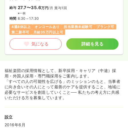
27.7〜35.6
給与
万円
/月
賞与1回
※一例
時間
8:30～17:30
4週8休以上
オンコールあり
担当業務未経験可
ブランク可
第二新卒可
月給35万円以上可
気になる
詳細を見る
福祉楽団の採用情報として、新卒採用・キャリア（中途）採
用・外国人採用・専門職採用をご案内します。
「すべての人の可能性を広げる」のミッションのもと、当事者
に向き合いその人にとって最善のケアを提供すること、地域に
必要なサービスを創造していくこと── 私たちの考え方に共感
いただける方を募集しています。
設立
2016年6月