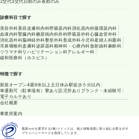
2交代
3交代
日勤のみ
夜勤のみ
診療科目で探す
美容外科
美容皮膚科
内科
呼吸器内科
消化器内科
循環器内科
血液内科
腎臓内科
糖尿病内科
外科
呼吸器外科
心臓血管外科
消化器外科
脳神経外科
整形外科
形成外科
小児科
産婦人科
眼科
耳鼻咽喉科
皮膚科
泌尿器科
精神科・心療内科
放射線科
麻酔科
リウマチ科
リハビリテーション科
アレルギー科
緩和医療科（ホスピス）
特徴で探す
新規オープン
4週8休以上
土日休み
駅徒歩５分以内
車通勤可（駐車場有）
寮あり
託児所あり
ブランク・未経験可
電子カルテあり
会社概要
事業所案内
看護roo!を運営する(株)クイックは、個人情報保護に取り組む企業を示す
プライバシーマークを取得しています。