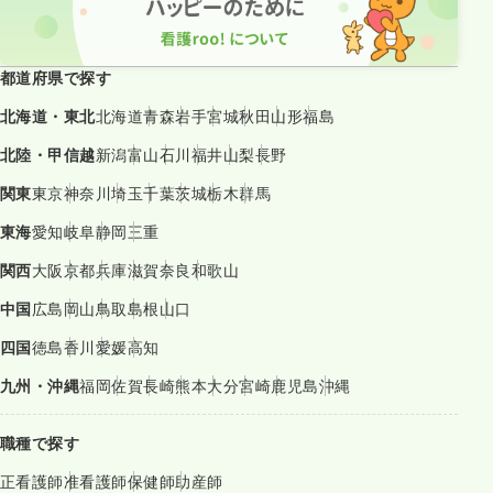
都道府県で探す
北海道・東北
北海道
青森
岩手
宮城
秋田
山形
福島
北陸・甲信越
新潟
富山
石川
福井
山梨
長野
関東
東京
神奈川
埼玉
千葉
茨城
栃木
群馬
東海
愛知
岐阜
静岡
三重
関西
大阪
京都
兵庫
滋賀
奈良
和歌山
中国
広島
岡山
鳥取
島根
山口
四国
徳島
香川
愛媛
高知
九州・沖縄
福岡
佐賀
長崎
熊本
大分
宮崎
鹿児島
沖縄
職種で探す
正看護師
准看護師
保健師
助産師