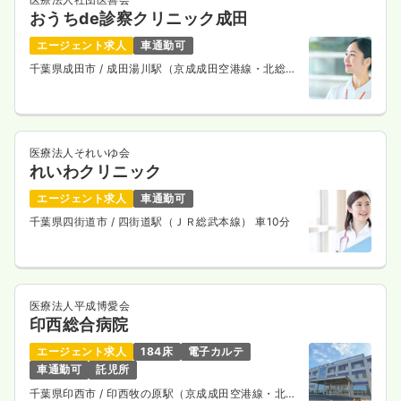
おうちde診察クリニック成田
エージェント求人
車通勤可
千葉県成田市
/ 成田湯川駅（京成成田空港線・北総鉄
道線） 徒歩15分
医療法人それいゆ会
れいわクリニック
エージェント求人
車通勤可
千葉県四街道市
/ 四街道駅（ＪＲ総武本線） 車10分
医療法人平成博愛会
印西総合病院
エージェント求人
184床
電子カルテ
車通勤可
託児所
千葉県印西市
/ 印西牧の原駅（京成成田空港線・北総