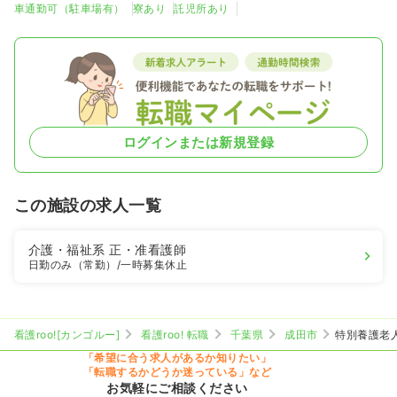
車通勤可（駐車場有）
寮あり
託児所あり
ログインまたは新規登録
この施設の求人一覧
介護・福祉系
正・准看護師
日勤のみ（常勤）
/一時募集休止
看護roo![カンゴルー]
看護roo! 転職
千葉県
成田市
特別養護老
「希望に合う求人があるか知りたい」
「転職するかどうか迷っている」など
お気軽にご相談ください