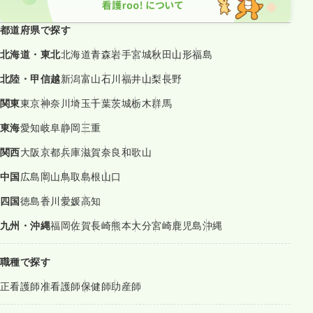
都道府県で探す
北海道・東北
北海道
青森
岩手
宮城
秋田
山形
福島
北陸・甲信越
新潟
富山
石川
福井
山梨
長野
関東
東京
神奈川
埼玉
千葉
茨城
栃木
群馬
東海
愛知
岐阜
静岡
三重
関西
大阪
京都
兵庫
滋賀
奈良
和歌山
中国
広島
岡山
鳥取
島根
山口
四国
徳島
香川
愛媛
高知
九州・沖縄
福岡
佐賀
長崎
熊本
大分
宮崎
鹿児島
沖縄
職種で探す
正看護師
准看護師
保健師
助産師