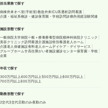
担当業務で探す
病棟
外来
オペ室(手術室)
救急外来
ICU系
透析
訪問看護
介護・福祉系
検診・健診
保育園・学校
訪問診療
内視鏡
治験関連
施設形態で探す
一般病院
大学病院
一般＋療養
療養型病院
精神科病院
クリニック
美容クリニック
訪問看護
介護施設
特別養護老人ホーム
介護老人保健施設
有料老人ホーム
デイケア・デイサービス
グループホーム
サ高住
障がい者施設
健診センター
保育園・学校
企業
年収で探す
300万円以上
400万円以上
500万円以上
600万円以上
700万円以上
800万円以上
勤務形態で探す
2交代
3交代
日勤のみ
夜勤のみ