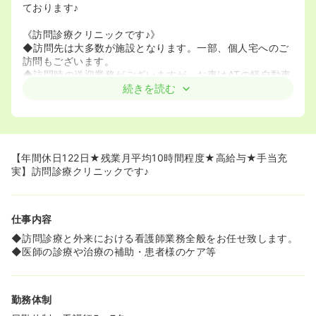
ております♪
《訪問診療クリニックです♪》
◆訪問先は大多数が施設となります。一部、個人宅へのご
訪問もございます。
◆訪問時の送迎業務がございますが、お車はATの軽自動車
ですので、運転に自信がない方も運転しやすくご安心いた
続きを読む
だけるかと思います♪
【年間休日122日★残業月平均10時間程度★高給与★手当充
実】訪問診療クリニックです♪
仕事内容
◆訪問診療と外来における看護師業務全般をお任せ致します。
◆医師の診療や治療の補助・患者様のケア等
勤務体制