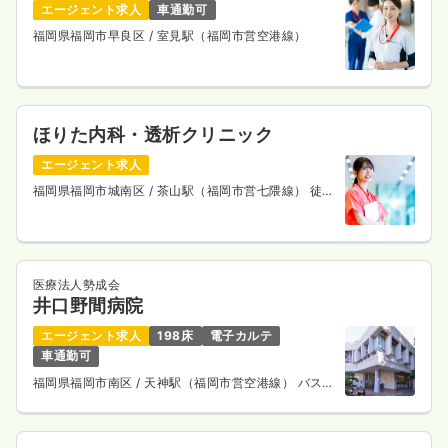
エージェント求人
車通勤可
福岡県福岡市早良区
/ 室見駅（福岡市営空港線）
ほりた内科・透析クリニック
エージェント求人
福岡県福岡市城南区
/ 茶山駅（福岡市営七隈線） 徒歩
2分
医療法人勢成会
井口野間病院
エージェント求人
198床
電子カルテ
車通勤可
福岡県福岡市南区
/ 天神駅（福岡市営空港線） バス
25分