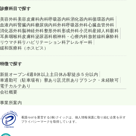
診療科目で探す
美容外科
美容皮膚科
内科
呼吸器内科
消化器内科
循環器内科
血液内科
腎臓内科
糖尿病内科
外科
呼吸器外科
心臓血管外科
消化器外科
脳神経外科
整形外科
形成外科
小児科
産婦人科
眼科
耳鼻咽喉科
皮膚科
泌尿器科
精神科・心療内科
放射線科
麻酔科
リウマチ科
リハビリテーション科
アレルギー科
緩和医療科（ホスピス）
特徴で探す
新規オープン
4週8休以上
土日休み
駅徒歩５分以内
車通勤可（駐車場有）
寮あり
託児所あり
ブランク・未経験可
電子カルテあり
会社概要
事業所案内
看護roo!を運営する(株)クイックは、個人情報保護に取り組む企業を示す
プライバシーマークを取得しています。