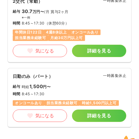
一時募集休止
2交代（常勤）
30.7
給与
万円〜
/月
賞与2ヶ月
※一例
時間
8:45～17:30
（休憩60分）
年間休日122日
4週8休以上
オンコールあり
担当業務未経験可
月給30万円以上可
気になる
詳細を見る
一時募集休止
日勤のみ（パート）
1,500
給与
時給
円〜
時間
8:45～17:30
オンコールあり
担当業務未経験可
時給1,500円以上可
気になる
詳細を見る