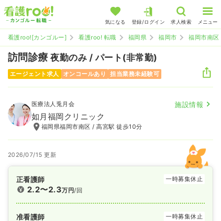
気になる
登録/ログイン
求人検索
メニュー
看護roo![カンゴルー]
看護roo! 転職
福岡県
福岡市
福岡市南区
訪問診療
夜勤のみ / パート(非常勤)
エージェント求人
オンコールあり
担当業務未経験可
医療法人兎月会
施設情報
如月福岡クリニック
福岡県福岡市南区 / 高宮駅 徒歩10分
2026/07/15 更新
正看護師
一時募集休止
2.2〜2.3
万円
/回
准看護師
一時募集休止