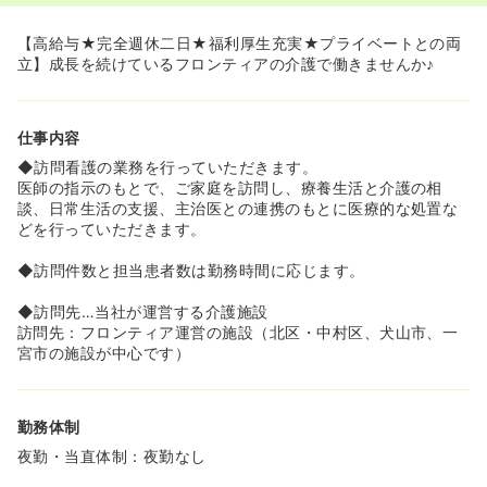
≪ブランクのある方も安心してスタートできます◎≫
◆安心して長く働いてもらうための環境づくり、やる気を
【高給与★完全週休二日★福利厚生充実★プライベートとの両
無駄にしないキャリアアップシステムを整えています♪
立】成長を続けているフロンティアの介護で働きませんか♪
◆勉強会充実！ご利用者様の心と身体のケアを現場スタッ
フと共にチームワークで支えます♪
仕事内容
◆訪問看護の業務を行っていただきます。
医師の指示のもとで、ご家庭を訪問し、療養生活と介護の相
談、日常生活の支援、主治医との連携のもとに医療的な処置な
どを行っていただきます。
◆訪問件数と担当患者数は勤務時間に応じます。
◆訪問先…当社が運営する介護施設
訪問先：フロンティア運営の施設（北区・中村区、犬山市、一
宮市の施設が中心です）
勤務体制
夜勤・当直体制：夜勤なし