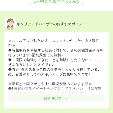
この施設の他の求人を見る
キャリアアドバイザーのおすすめポイント
≪スキルアップしたい方、スキルをいかしたい方大歓迎
◎≫
◆資格取得を希望する社員に対して、資格試験対策研修を
行っています♪福利厚生にて無料♪
◆「病院で勉強してきたことを無駄にしたくない・・・」
そんな方にもオススメです♪
◆看護･介護スタッフ間の仕事をしっかり分担しているた
め、看護師としてのスキルアップに集中できます♪
≪家庭との両立がしやすい環境が整っています◎≫
◆｢家庭やプライベートを大切にして働きたい！｣｢深夜勤
務は苦手！｣という方にピッタリの勤務時間です｡
◆18時に仕事が終われば､自分のための時間も､家族と過ご
続きを読む
す時間も､たっぷりと確保して頂けます｡
◆オンコールもありません♪