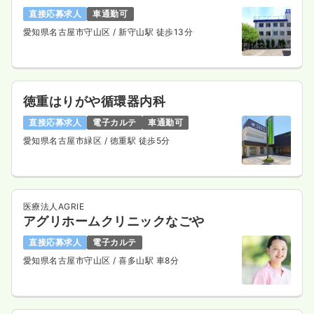
直接応募求人
車通勤可
愛知県名古屋市守山区
/ 新守山駅 徒歩13分
徳重はりがや循環器内科
直接応募求人
電子カルテ
車通勤可
愛知県名古屋市緑区
/ 徳重駅 徒歩5分
医療法人AGRIE
アグリホームクリニックなごや
直接応募求人
電子カルテ
愛知県名古屋市守山区
/ 喜多山駅 車8分