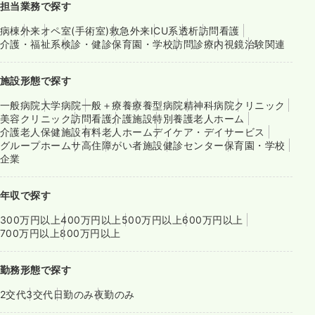
担当業務で探す
病棟
外来
オペ室(手術室)
救急外来
ICU系
透析
訪問看護
介護・福祉系
検診・健診
保育園・学校
訪問診療
内視鏡
治験関連
施設形態で探す
一般病院
大学病院
一般＋療養
療養型病院
精神科病院
クリニック
美容クリニック
訪問看護
介護施設
特別養護老人ホーム
介護老人保健施設
有料老人ホーム
デイケア・デイサービス
グループホーム
サ高住
障がい者施設
健診センター
保育園・学校
企業
年収で探す
300万円以上
400万円以上
500万円以上
600万円以上
700万円以上
800万円以上
勤務形態で探す
2交代
3交代
日勤のみ
夜勤のみ