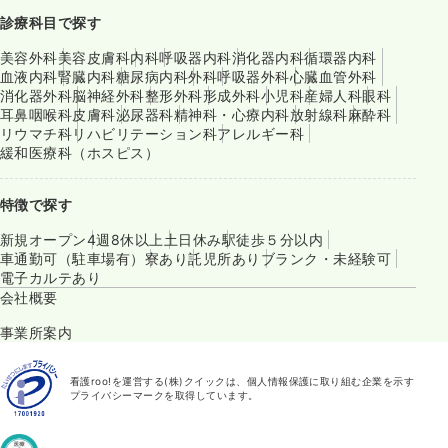
診療科目で探す
美容外科
美容皮膚科
内科
呼吸器内科
消化器内科
循環器内科
血液内科
腎臓内科
糖尿病内科
外科
呼吸器外科
心臓血管外科
消化器外科
脳神経外科
整形外科
形成外科
小児科
産婦人科
眼科
耳鼻咽喉科
皮膚科
泌尿器科
精神科・心療内科
放射線科
麻酔科
リウマチ科
リハビリテーション科
アレルギー科
緩和医療科（ホスピス）
特徴で探す
新規オープン
4週8休以上
土日休み
駅徒歩５分以内
車通勤可（駐車場有）
寮あり
託児所あり
ブランク・未経験可
電子カルテあり
会社概要
事業所案内
看護roo!を運営する(株)クイックは、個人情報保護に取り組む企業を示す
プライバシーマークを取得しています。