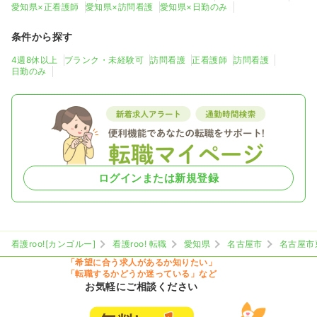
愛知県×正看護師
愛知県×訪問看護
愛知県×日勤のみ
条件から探す
4週8休以上
ブランク・未経験可
訪問看護
正看護師
訪問看護
日勤のみ
ログインまたは新規登録
看護roo![カンゴルー]
看護roo! 転職
愛知県
名古屋市
名古屋市
「希望に合う求人があるか知りたい」
「転職するかどうか迷っている」など
お気軽にご相談ください