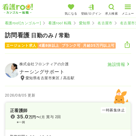
気になる
登録/ログイン
求人検索
メニュー
看護roo![カンゴルー]
看護roo! 転職
愛知県
名古屋市
名古屋市
訪問看護
日勤のみ / 常勤
エージェント求人
4週8休以上
ブランク可
月給35万円以上可
株式会社フロンティアの介護
施設情報
ナーシングサポート
愛知県名古屋市東区 / 高岳駅
2026/08/05 更新
正看護師
一時募集休止
35.0
賞与 2回
万円〜
/月
※一例