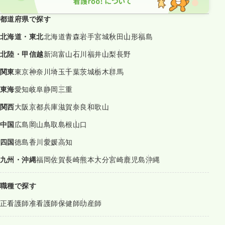
都道府県で探す
北海道・東北
北海道
青森
岩手
宮城
秋田
山形
福島
北陸・甲信越
新潟
富山
石川
福井
山梨
長野
関東
東京
神奈川
埼玉
千葉
茨城
栃木
群馬
東海
愛知
岐阜
静岡
三重
関西
大阪
京都
兵庫
滋賀
奈良
和歌山
中国
広島
岡山
鳥取
島根
山口
四国
徳島
香川
愛媛
高知
九州・沖縄
福岡
佐賀
長崎
熊本
大分
宮崎
鹿児島
沖縄
職種で探す
正看護師
准看護師
保健師
助産師