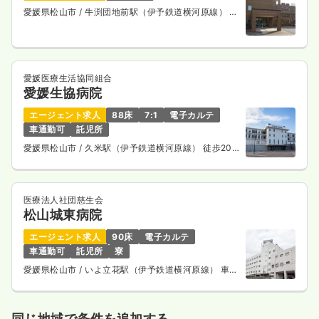
愛媛県松山市
/ 牛渕団地前駅（伊予鉄道横河原線） 徒
歩5分
愛媛医療生活協同組合
愛媛生協病院
エージェント求人
88床
7:1
電子カルテ
車通勤可
託児所
愛媛県松山市
/ 久米駅（伊予鉄道横河原線） 徒歩20
分
医療法人社団慈生会
松山城東病院
エージェント求人
90床
電子カルテ
車通勤可
託児所
寮
愛媛県松山市
/ いよ立花駅（伊予鉄道横河原線） 車6
分
同じ地域で条件を追加する