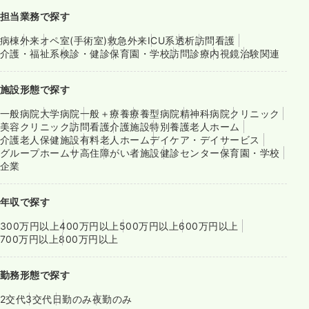
担当業務で探す
病棟
外来
オペ室(手術室)
救急外来
ICU系
透析
訪問看護
介護・福祉系
検診・健診
保育園・学校
訪問診療
内視鏡
治験関連
施設形態で探す
一般病院
大学病院
一般＋療養
療養型病院
精神科病院
クリニック
美容クリニック
訪問看護
介護施設
特別養護老人ホーム
介護老人保健施設
有料老人ホーム
デイケア・デイサービス
グループホーム
サ高住
障がい者施設
健診センター
保育園・学校
企業
年収で探す
300万円以上
400万円以上
500万円以上
600万円以上
700万円以上
800万円以上
勤務形態で探す
2交代
3交代
日勤のみ
夜勤のみ