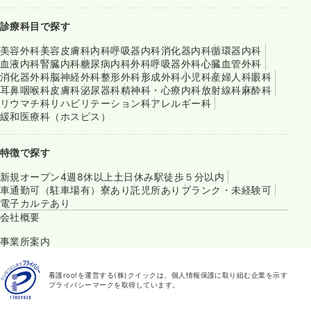
診療科目で探す
美容外科
美容皮膚科
内科
呼吸器内科
消化器内科
循環器内科
血液内科
腎臓内科
糖尿病内科
外科
呼吸器外科
心臓血管外科
消化器外科
脳神経外科
整形外科
形成外科
小児科
産婦人科
眼科
耳鼻咽喉科
皮膚科
泌尿器科
精神科・心療内科
放射線科
麻酔科
リウマチ科
リハビリテーション科
アレルギー科
緩和医療科（ホスピス）
特徴で探す
新規オープン
4週8休以上
土日休み
駅徒歩５分以内
車通勤可（駐車場有）
寮あり
託児所あり
ブランク・未経験可
電子カルテあり
会社概要
事業所案内
看護roo!を運営する(株)クイックは、個人情報保護に取り組む企業を示す
プライバシーマークを取得しています。