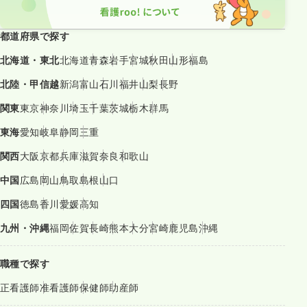
都道府県で探す
北海道・東北
北海道
青森
岩手
宮城
秋田
山形
福島
北陸・甲信越
新潟
富山
石川
福井
山梨
長野
関東
東京
神奈川
埼玉
千葉
茨城
栃木
群馬
東海
愛知
岐阜
静岡
三重
関西
大阪
京都
兵庫
滋賀
奈良
和歌山
中国
広島
岡山
鳥取
島根
山口
四国
徳島
香川
愛媛
高知
九州・沖縄
福岡
佐賀
長崎
熊本
大分
宮崎
鹿児島
沖縄
職種で探す
正看護師
准看護師
保健師
助産師