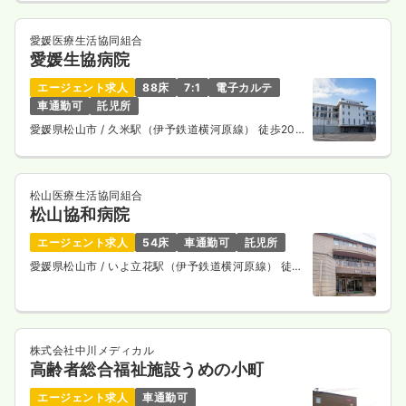
愛媛医療生活協同組合
愛媛生協病院
エージェント求人
88床
7:1
電子カルテ
車通勤可
託児所
愛媛県松山市
/ 久米駅（伊予鉄道横河原線） 徒歩20
分
松山医療生活協同組合
松山協和病院
エージェント求人
54床
車通勤可
託児所
愛媛県松山市
/ いよ立花駅（伊予鉄道横河原線） 徒歩
2分
株式会社中川メディカル
高齢者総合福祉施設うめの小町
エージェント求人
車通勤可