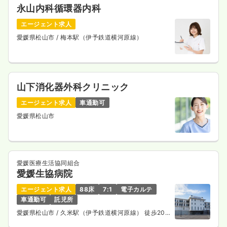
永山内科循環器内科
エージェント求人
愛媛県松山市
/ 梅本駅（伊予鉄道横河原線）
山下消化器外科クリニック
エージェント求人
車通勤可
愛媛県松山市
愛媛医療生活協同組合
愛媛生協病院
エージェント求人
88床
7:1
電子カルテ
車通勤可
託児所
愛媛県松山市
/ 久米駅（伊予鉄道横河原線） 徒歩20
分