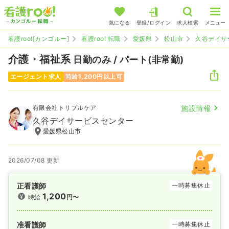
気になる
登録/ログイン
求人検索
メニュー
看護roo![カンゴルー]
看護roo! 転職
愛媛県
松山市
久谷デイサ
介護・福祉系
日勤のみ / パート(非常勤)
エージェント求人
時給1,200円以上可
有限会社トリプルケア
施設情報
久谷デイサービスセンター
愛媛県松山市
2026/07/08 更新
正看護師
一時募集休止
1,200
時給
円〜
准看護師
一時募集休止