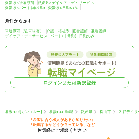
愛媛県×准看護師
愛媛県×デイケア・デイサービス
愛媛県×パート(非常勤)
愛媛県×日勤のみ
条件から探す
車通勤可（駐車場有）
介護・福祉系
正看護師
准看護師
デイケア・デイサービス
パート(非常勤)
日勤のみ
ログインまたは新規登録
看護roo![カンゴルー]
看護roo! 転職
愛媛県
松山市
久谷デイサ
「希望に合う求人があるか知りたい」
「転職するかどうか迷っている」など
お気軽にご相談ください