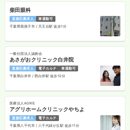
柴田眼科
直接応募求人
車通勤可
千葉県我孫子市
/ 天王台駅 徒歩1分
一般社団法人誠創会
あさがおクリニック白井院
直接応募求人
電子カルテ
車通勤可
千葉県白井市
/ 西白井駅 徒歩10分
医療法人AGRIE
アグリホームクリニックやちよ
直接応募求人
電子カルテ
千葉県八千代市
/ 八千代緑が丘駅 徒歩11分