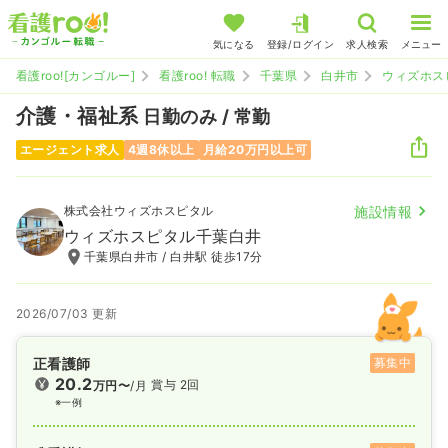
気になる
登録/ログイン
求人検索
メニュー
看護roo![カンゴルー]
看護roo! 転職
千葉県
白井市
ウィズホス
介護・福祉系
日勤のみ / 常勤
エージェント求人
4週8休以上
月給20万円以上可
株式会社ウィズホスピタル
施設情報
ウィズホスピタル千葉白井
千葉県白井市 / 白井駅 徒歩17分
2026/07/03 更新
正看護師
募集中
20.2
賞与 2回
万円〜
/月
※一例