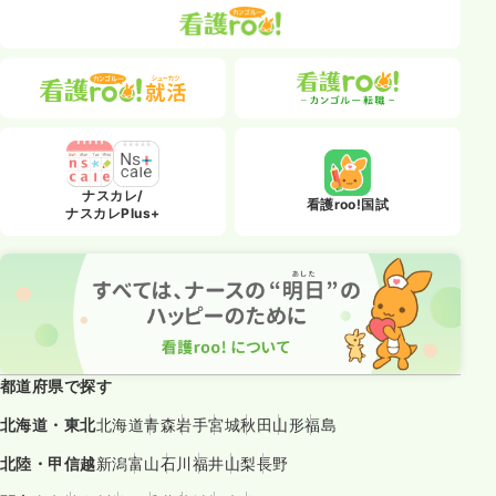
ナスカレ/
看護roo!国試
ナスカレPlus+
都道府県で探す
北海道・東北
北海道
青森
岩手
宮城
秋田
山形
福島
北陸・甲信越
新潟
富山
石川
福井
山梨
長野