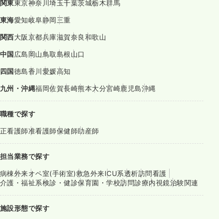
関東
東京
神奈川
埼玉
千葉
茨城
栃木
群馬
東海
愛知
岐阜
静岡
三重
関西
大阪
京都
兵庫
滋賀
奈良
和歌山
中国
広島
岡山
鳥取
島根
山口
四国
徳島
香川
愛媛
高知
九州・沖縄
福岡
佐賀
長崎
熊本
大分
宮崎
鹿児島
沖縄
職種で探す
正看護師
准看護師
保健師
助産師
担当業務で探す
病棟
外来
オペ室(手術室)
救急外来
ICU系
透析
訪問看護
介護・福祉系
検診・健診
保育園・学校
訪問診療
内視鏡
治験関連
施設形態で探す