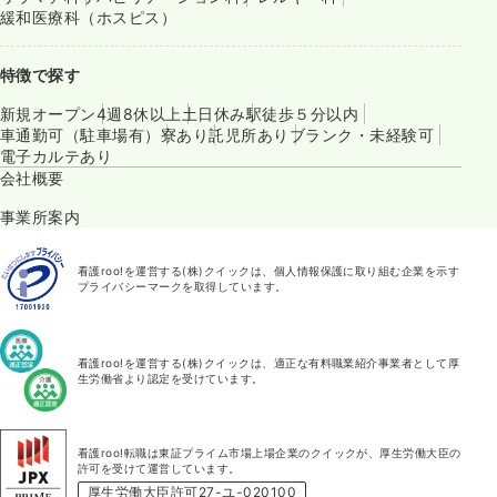
緩和医療科（ホスピス）
特徴で探す
新規オープン
4週8休以上
土日休み
駅徒歩５分以内
車通勤可（駐車場有）
寮あり
託児所あり
ブランク・未経験可
電子カルテあり
会社概要
事業所案内
看護roo!を運営する(株)クイックは、個人情報保護に取り組む企業を示す
プライバシーマークを取得しています。
看護roo!を運営する(株)クイックは、適正な有料職業紹介事業者として厚
生労働省より認定を受けています。
看護roo!転職は東証プライム市場上場企業のクイックが、厚生労働大臣の
許可を受けて運営しています。
厚生労働大臣許可27-ユ-020100