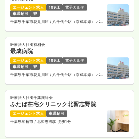
エージェント求人
199床
電子カルテ
車通勤可
寮
千葉県千葉市花見川区
/ 八千代台駅（京成本線） バス
13分
医療法人社団有相会
最成病院
エージェント求人
199床
電子カルテ
車通勤可
寮
千葉県千葉市花見川区
/ 八千代台駅（京成本線） バス
13分
医療法人社団千葉爽緑会
ふたば在宅クリニック北習志野院
エージェント求人
車通勤可
千葉県船橋市
/ 北習志野駅 徒歩1分