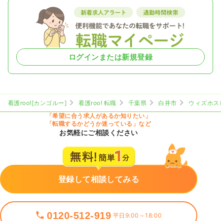
ログインまたは新規登録
看護roo![カンゴルー]
看護roo! 転職
千葉県
白井市
ウィズホス
「希望に合う求人があるか知りたい」
「転職するかどうか迷っている」など
お気軽にご相談ください
登録して相談してみる
0120-512-919
平日9:00～18:00