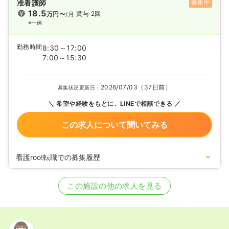
准看護師
募集中
18.5
賞与 2回
万円〜
/月
※一例
勤務時間
8:30～17:00
7:00～15:30
2026/07/03（37日前）
募集状況更新日：
希望や経験をもとに、LINEで相談できる
この求人について聞いてみる
看護roo!転職での募集履歴
2026/03/12
正・准看護師の募集を開始
2025/02/05
正・准看護師の募集を休止
この施設の他の求人を見る
2023/10/10
正・准看護師の募集を開始
2022/10/24
正・准看護師の募集を休止
2020/09/17
正・准看護師を募集中