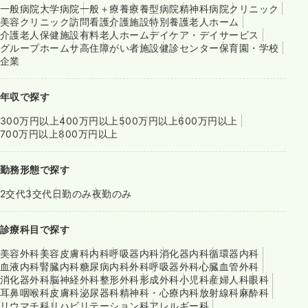
一般病院
大学病院
一般＋療養
療養型病院
精神科病院
クリニック
美容クリニック
訪問看護
介護施設
特別養護老人ホーム
介護老人保健施設
有料老人ホーム
デイケア・デイサービス
グループホーム
サ高住
障がい者施設
健診センター
保育園・学校
企業
年収で探す
300万円以上
400万円以上
500万円以上
600万円以上
700万円以上
800万円以上
勤務形態で探す
2交代
3交代
日勤のみ
夜勤のみ
診療科目で探す
美容外科
美容皮膚科
内科
呼吸器内科
消化器内科
循環器内科
血液内科
腎臓内科
糖尿病内科
外科
呼吸器外科
心臓血管外科
消化器外科
脳神経外科
整形外科
形成外科
小児科
産婦人科
眼科
耳鼻咽喉科
皮膚科
泌尿器科
精神科・心療内科
放射線科
麻酔科
リウマチ科
リハビリテーション科
アレルギー科