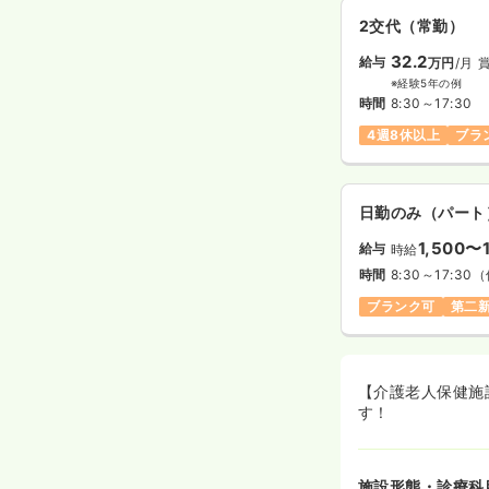
2交代（常勤）
32.2
給与
万円
/月
賞
※経験5年の例
時間
8:30～17:30
4週8休以上
ブラ
日勤のみ（パート
1,500〜
給与
時給
時間
8:30～17:30
（
ブランク可
第二
【介護老人保健施
す！
施設形態・診療科