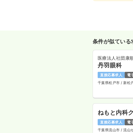
条件が似ている
医療法人社団康
丹羽眼科
直接応募求人
電
千葉県松戸市
/ 新松
ねもと内科
直接応募求人
電
千葉県流山市
/ 流