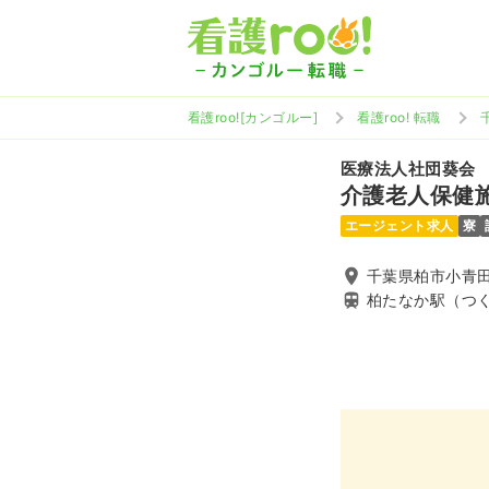
看護roo![カンゴルー]
看護roo! 転職
医療法人社団葵会
介護老人保健施
エージェント求人
寮
千葉県柏市小青田
柏たなか駅（つ