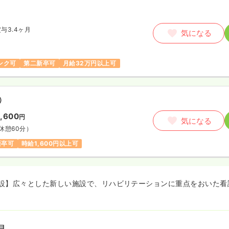
与3.4ヶ月
気になる
ンク可
第二新卒可
月給32万円以上可
）
1,600
円
気になる
休憩60分）
新卒可
時給1,600円以上可
設】広々とした新しい施設で、リハビリテーションに重点をおいた看
目