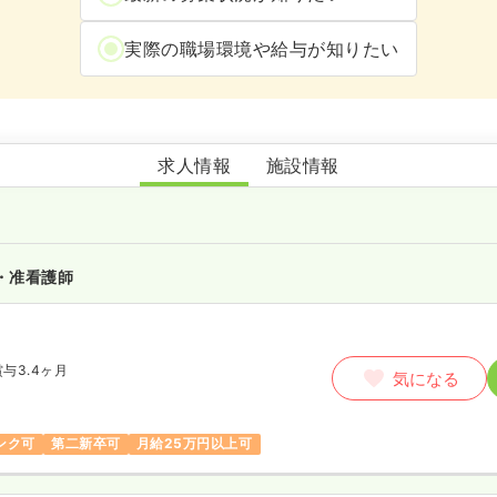
実際の職場環境や給与が知りたい
介護老人保健施設 葵の園･柏たなか
求人情報
施設情報
・准看護師
賞与3.4ヶ月
気になる
ンク可
第二新卒可
月給25万円以上可