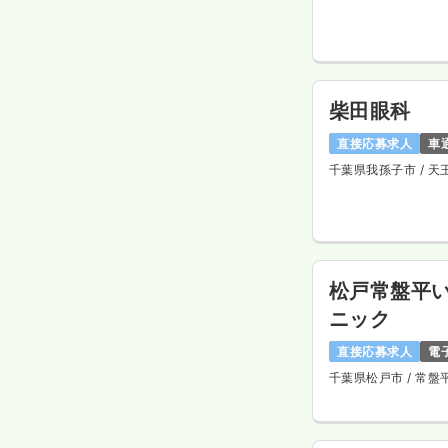
柴田眼科
直接応募求人
車
千葉県我孫子市
/ 
松戸常盤平
ニック
直接応募求人
電
千葉県松戸市
/ 常盤