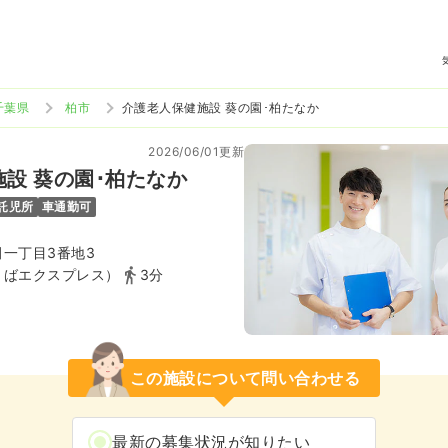
千葉県
柏市
介護老人保健施設 葵の園･柏たなか
2026/06/01更新
設 葵の園･柏たなか
託児所
車通勤可
一丁目3番地3
くばエクスプレス）
3分
この施設について問い合わせる
最新の募集状況が知りたい