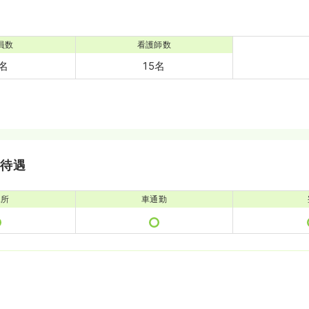
員数
看護師数
3名
15名
・待遇
児所
車通勤