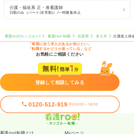
介護・福祉系
正・准看護師
日勤のみ（パート(非常勤)）
/一時募集休止
看護roo![カンゴルー]
看護roo! 転職
佐賀県
多久市
介護老人保
「希望に合う求人があるか知りたい」
「転職するかどうか迷っている」など
お気軽にご相談ください
登録して相談してみる
0120-512-919
平日9:00～18:00
看護roo!転職とは
Myページ