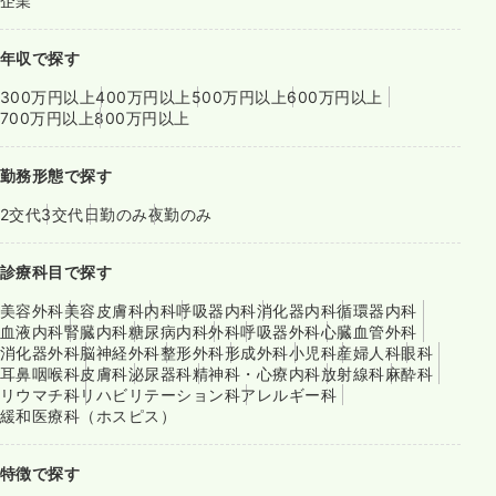
企業
年収で探す
300万円以上
400万円以上
500万円以上
600万円以上
700万円以上
800万円以上
勤務形態で探す
2交代
3交代
日勤のみ
夜勤のみ
診療科目で探す
美容外科
美容皮膚科
内科
呼吸器内科
消化器内科
循環器内科
血液内科
腎臓内科
糖尿病内科
外科
呼吸器外科
心臓血管外科
消化器外科
脳神経外科
整形外科
形成外科
小児科
産婦人科
眼科
耳鼻咽喉科
皮膚科
泌尿器科
精神科・心療内科
放射線科
麻酔科
リウマチ科
リハビリテーション科
アレルギー科
緩和医療科（ホスピス）
特徴で探す