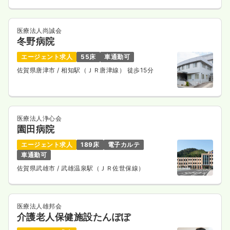
医療法人尚誠会
冬野病院
エージェント求人
55床
車通勤可
佐賀県唐津市
/ 相知駅（ＪＲ唐津線） 徒歩15分
医療法人浄心会
園田病院
エージェント求人
189床
電子カルテ
車通勤可
佐賀県武雄市
/ 武雄温泉駅（ＪＲ佐世保線）
医療法人雄邦会
介護老人保健施設たんぽぽ