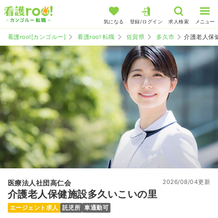
気になる
登録/ログイン
求人検索
メニュー
看護roo![カンゴルー]
看護roo! 転職
佐賀県
多久市
介護老人保
2026/08/04更新
医療法人社団高仁会
介護老人保健施設多久いこいの里
エージェント求人
託児所
車通勤可