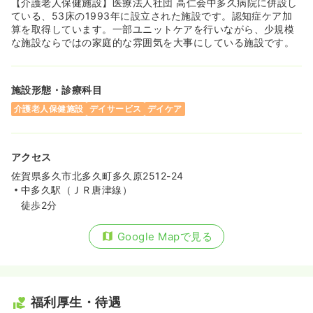
【介護老人保健施設】医療法人社団 高仁会中多久病院に併設し
ている、53床の1993年に設立された施設です。認知症ケア加
算を取得しています。一部ユニットケアを行いながら、少規模
な施設ならではの家庭的な雰囲気を大事にしている施設です。
施設形態・診療科目
介護老人保健施設
デイサービス
デイケア
アクセス
佐賀県多久市北多久町多久原2512-24
中多久駅（ＪＲ唐津線）
徒歩2分
Google Mapで見る
福利厚生・待遇