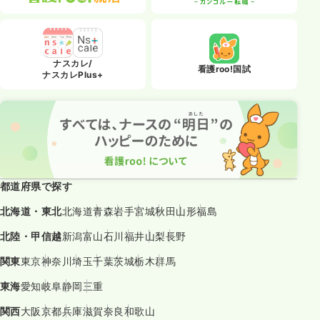
ナスカレ/
看護roo!国試
ナスカレPlus+
都道府県で探す
北海道・東北
北海道
青森
岩手
宮城
秋田
山形
福島
北陸・甲信越
新潟
富山
石川
福井
山梨
長野
関東
東京
神奈川
埼玉
千葉
茨城
栃木
群馬
東海
愛知
岐阜
静岡
三重
関西
大阪
京都
兵庫
滋賀
奈良
和歌山