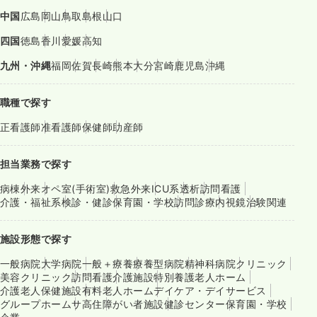
中国
広島
岡山
鳥取
島根
山口
四国
徳島
香川
愛媛
高知
九州・沖縄
福岡
佐賀
長崎
熊本
大分
宮崎
鹿児島
沖縄
職種で探す
正看護師
准看護師
保健師
助産師
担当業務で探す
病棟
外来
オペ室(手術室)
救急外来
ICU系
透析
訪問看護
介護・福祉系
検診・健診
保育園・学校
訪問診療
内視鏡
治験関連
施設形態で探す
一般病院
大学病院
一般＋療養
療養型病院
精神科病院
クリニック
美容クリニック
訪問看護
介護施設
特別養護老人ホーム
介護老人保健施設
有料老人ホーム
デイケア・デイサービス
グループホーム
サ高住
障がい者施設
健診センター
保育園・学校