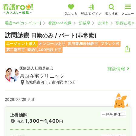
気になる
登録/ログイン
求人検索
メニュー
看護roo![カンゴルー]
看護roo! 転職
茨城県
古河市
県西在宅ク
訪問診療
日勤のみ / パート(非常勤)
エージェント求人
オンコールあり
担当業務未経験可
ブランク可
第二新卒可
時給1,400円以上可
医療法人社団尽徳会
施設情報
県西在宅クリニック
茨城県古河市 / 古河駅 車15分
2026/07/29 更新
正看護師
一時募集休止
1,300〜1,400
時給
円