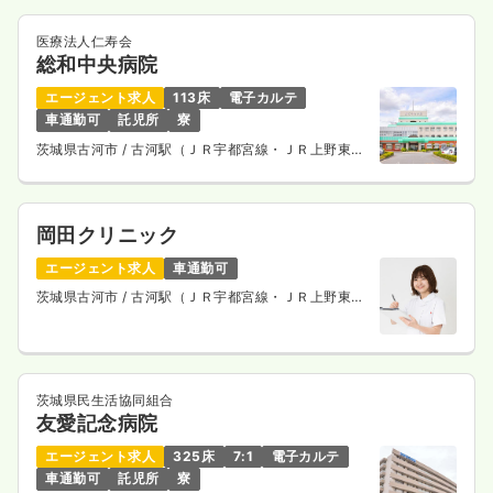
医療法人仁寿会
総和中央病院
エージェント求人
113床
電子カルテ
車通勤可
託児所
寮
茨城県古河市
/ 古河駅（ＪＲ宇都宮線・ＪＲ上野東京
ライン） 車13分
岡田クリニック
エージェント求人
車通勤可
茨城県古河市
/ 古河駅（ＪＲ宇都宮線・ＪＲ上野東京
ライン） 徒歩59分
茨城県民生活協同組合
友愛記念病院
エージェント求人
325床
7:1
電子カルテ
車通勤可
託児所
寮