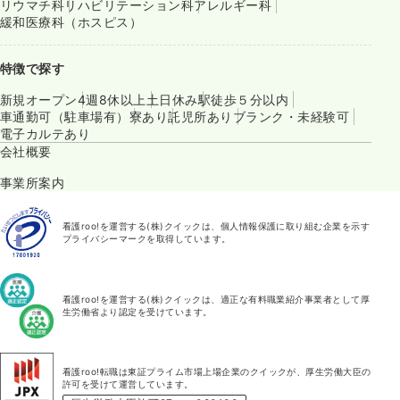
リウマチ科
リハビリテーション科
アレルギー科
緩和医療科（ホスピス）
特徴で探す
新規オープン
4週8休以上
土日休み
駅徒歩５分以内
車通勤可（駐車場有）
寮あり
託児所あり
ブランク・未経験可
電子カルテあり
会社概要
事業所案内
看護roo!を運営する(株)クイックは、個人情報保護に取り組む企業を示す
プライバシーマークを取得しています。
看護roo!を運営する(株)クイックは、適正な有料職業紹介事業者として厚
生労働省より認定を受けています。
看護roo!転職は東証プライム市場上場企業のクイックが、厚生労働大臣の
許可を受けて運営しています。