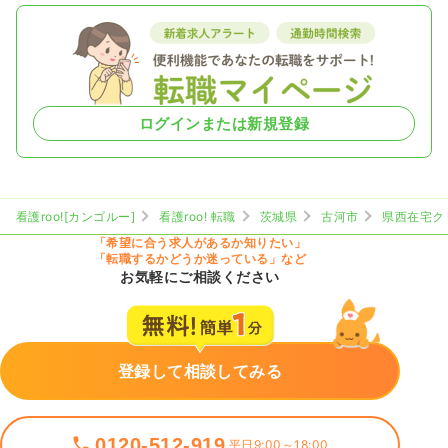
ログインまたは新規登録
看護roo![カンゴルー]
看護roo! 転職
茨城県
古河市
県西在宅ク
「希望に合う求人があるか知りたい」
「転職するかどうか迷っている」など
お気軽にご相談ください
登録して相談してみる
0120-512-919
平日9:00～18:00