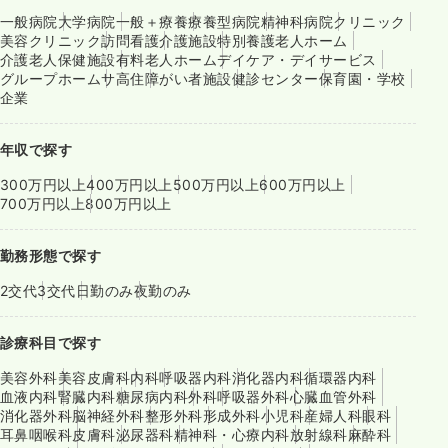
一般病院
大学病院
一般＋療養
療養型病院
精神科病院
クリニック
美容クリニック
訪問看護
介護施設
特別養護老人ホーム
介護老人保健施設
有料老人ホーム
デイケア・デイサービス
グループホーム
サ高住
障がい者施設
健診センター
保育園・学校
企業
年収で探す
300万円以上
400万円以上
500万円以上
600万円以上
700万円以上
800万円以上
勤務形態で探す
2交代
3交代
日勤のみ
夜勤のみ
診療科目で探す
美容外科
美容皮膚科
内科
呼吸器内科
消化器内科
循環器内科
血液内科
腎臓内科
糖尿病内科
外科
呼吸器外科
心臓血管外科
消化器外科
脳神経外科
整形外科
形成外科
小児科
産婦人科
眼科
耳鼻咽喉科
皮膚科
泌尿器科
精神科・心療内科
放射線科
麻酔科