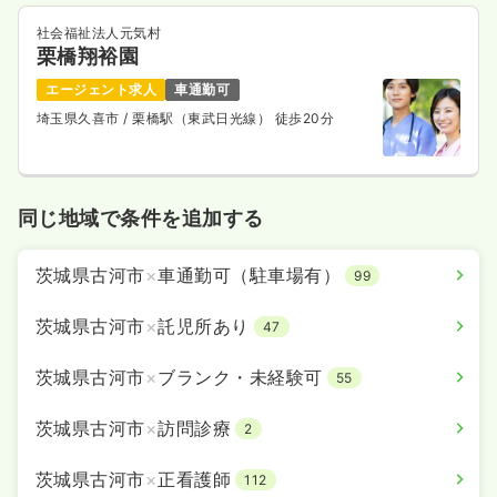
社会福祉法人元気村
栗橋翔裕園
エージェント求人
車通勤可
埼玉県久喜市
/ 栗橋駅（東武日光線） 徒歩20分
同じ地域で条件を追加する
茨城県古河市
×
車通勤可（駐車場有）
99
茨城県古河市
×
託児所あり
47
茨城県古河市
×
ブランク・未経験可
55
茨城県古河市
×
訪問診療
2
茨城県古河市
×
正看護師
112