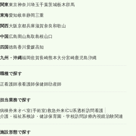
関東
東京
神奈川
埼玉
千葉
茨城
栃木
群馬
東海
愛知
岐阜
静岡
三重
関西
大阪
京都
兵庫
滋賀
奈良
和歌山
中国
広島
岡山
鳥取
島根
山口
四国
徳島
香川
愛媛
高知
九州・沖縄
福岡
佐賀
長崎
熊本
大分
宮崎
鹿児島
沖縄
職種で探す
正看護師
准看護師
保健師
助産師
担当業務で探す
病棟
外来
オペ室(手術室)
救急外来
ICU系
透析
訪問看護
介護・福祉系
検診・健診
保育園・学校
訪問診療
内視鏡
治験関連
施設形態で探す