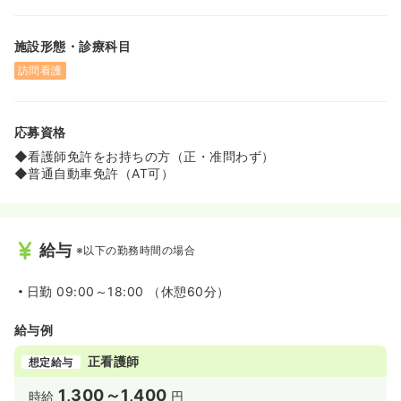
◆オンコールに関しては、一人で回ることは一切ありませ
ん。実働する場合は、必ず医師が同行するので、自分ひと
施設形態・診療科目
りで全てを判断すなくてはいけないという不安やプレッシ
ャーを感じる必要がございません。
訪問看護
≪小学生まで預けられる託児所完備！ママさんナースも働
きやすい環境です！≫
応募資格
◆小学生低学年まで預けられる託児所がございます。「お
子様を一人にさせられない・・・」と考えるママさんナー
◆看護師免許をお持ちの方（正・准問わず）
スも安心して働けます。
◆普通自動車免許（AT可）
◆男性の育休取得実績もあり！
子育て優先で職員同士連携しながらお休みなど取得可能で
す！
給与
※以下の勤務時間の場合
≪嬉しい福利厚生あり！≫
◆日々働く、スタッフに感謝を込めて、毎月クオカード
3,000円分プレゼントや、自販機無料など嬉しい福利厚生
日勤
09:00～18:00 （休憩60分）
がございます！
給与例
正看護師
想定給与
1,300～1,400
時給
円