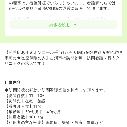
の理事は、看護師様でいらっしゃいます。看護師ならでは
の視点や意見も業務や組織の運営に反映して頂けます。
≪在宅診療にチャレンジしたい方におすすめです◎≫
◆ご入職して3ヶ月間は、ベテランナースに同行して、業
続きを読む
務を学んでいただきます。在宅未経験者の方も自立して業
務を行うことが出来ています。
◆看護師、医師が多数在籍しています。看護師に関しては
常勤10名、、医師に関しては常勤医師は3名、古河、館
林、久喜を行き来する非常勤は11名も在籍しています。多
【託児所あり★オンコール手当1万円★医師多数在籍★有給取得
くの看護師・医師が在籍しているのて、手技の相談もしや
率高め★医療保険のみ】古河市の訪問診療・訪問看護を行うク
すい環境になっています。
リニックの求人です！
≪医療行為のみを行います！≫
◆100％医療保険のみなので、介護業務は行いません。看
仕事内容
護師としてのこれまでの経験を十分に活かした働き方がで
きます。
◆訪問診療の補助と訪問看護業務を担当して頂きます。
【訪問件数】11～13件
≪オンコール手当は1万円！一人で実働することはありませ
【訪問先】在宅・施設
ん≫
【看護師人数】11名
◆オンコール手当は1万円と非常に手厚い価格になってい
【年齢層】20代後半～40代後半
ます。当番と実働手当合わせても7,000円～8,000円が相
【利用者数】1000名
場にところ、病棟の夜勤レベルの金額をいただくことが出
【利用者の主な疾患】認知症・褥瘡・白癬、胃瘻など
来ます。