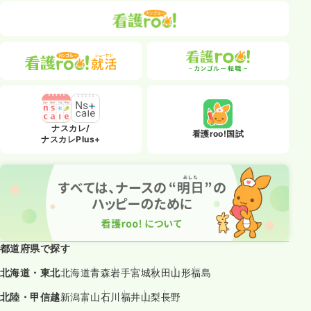
ナスカレ/
看護roo!国試
ナスカレPlus+
都道府県で探す
北海道・東北
北海道
青森
岩手
宮城
秋田
山形
福島
北陸・甲信越
新潟
富山
石川
福井
山梨
長野