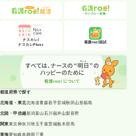
ナスカレ/
看護roo!国試
ナスカレPlus+
都道府県で探す
北海道・東北
北海道
青森
岩手
宮城
秋田
山形
福島
北陸・甲信越
新潟
富山
石川
福井
山梨
長野
関東
東京
神奈川
埼玉
千葉
茨城
栃木
群馬
東海
愛知
岐阜
静岡
三重