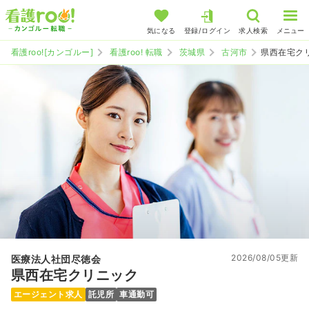
気になる
登録/ログイン
求人検索
メニュー
看護roo![カンゴルー]
看護roo! 転職
茨城県
古河市
県西在宅ク
2026/08/05更新
医療法人社団尽徳会
県西在宅クリニック
エージェント求人
託児所
車通勤可