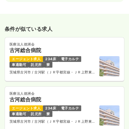
条件が似ている求人
医療法人徳洲会
古河総合病院
エージェント求人
234床
電子カルテ
車通勤可
託児所
寮
茨城県古河市
/ 古河駅（ＪＲ宇都宮線・ＪＲ上野東京
ライン） 車10分
医療法人徳洲会
古河総合病院
エージェント求人
234床
電子カルテ
車通勤可
託児所
寮
茨城県古河市
/ 古河駅（ＪＲ宇都宮線・ＪＲ上野東京
ライン） 車10分