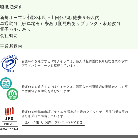
特徴で探す
新規オープン
4週8休以上
土日休み
駅徒歩５分以内
車通勤可（駐車場有）
寮あり
託児所あり
ブランク・未経験可
電子カルテあり
会社概要
事業所案内
看護roo!を運営する(株)クイックは、個人情報保護に取り組む企業を示す
プライバシーマークを取得しています。
看護roo!を運営する(株)クイックは、適正な有料職業紹介事業者として厚
生労働省より認定を受けています。
看護roo!転職は東証プライム市場上場企業のクイックが、厚生労働大臣の
許可を受けて運営しています。
厚生労働大臣許可27-ユ-020100