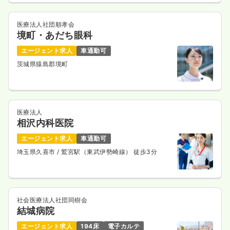
医療法人社団順孝会
境町・あだち眼科
エージェント求人
車通勤可
茨城県猿島郡境町
医療法人
相沢内科医院
エージェント求人
車通勤可
埼玉県久喜市
/ 鷲宮駅（東武伊勢崎線） 徒歩3分
社会医療法人社団同樹会
結城病院
エージェント求人
194床
電子カルテ