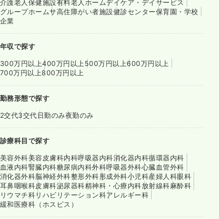
介護老人保健施設
有料老人ホーム
デイケア・デイサービス
グループホーム
サ高住
障がい者施設
健診センター
保育園・学校
企業
年収で探す
300万円以上
400万円以上
500万円以上
600万円以上
700万円以上
800万円以上
勤務形態で探す
2交代
3交代
日勤のみ
夜勤のみ
診療科目で探す
美容外科
美容皮膚科
内科
呼吸器内科
消化器内科
循環器内科
血液内科
腎臓内科
糖尿病内科
外科
呼吸器外科
心臓血管外科
消化器外科
脳神経外科
整形外科
形成外科
小児科
産婦人科
眼科
耳鼻咽喉科
皮膚科
泌尿器科
精神科・心療内科
放射線科
麻酔科
リウマチ科
リハビリテーション科
アレルギー科
緩和医療科（ホスピス）