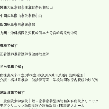
関西
大阪
京都
兵庫
滋賀
奈良
和歌山
中国
広島
岡山
鳥取
島根
山口
四国
徳島
香川
愛媛
高知
九州・沖縄
福岡
佐賀
長崎
熊本
大分
宮崎
鹿児島
沖縄
職種で探す
正看護師
准看護師
保健師
助産師
担当業務で探す
病棟
外来
オペ室(手術室)
救急外来
ICU系
透析
訪問看護
介護・福祉系
検診・健診
保育園・学校
訪問診療
内視鏡
治験関連
施設形態で探す
一般病院
大学病院
一般＋療養
療養型病院
精神科病院
クリニック
美容クリニック
訪問看護
介護施設
特別養護老人ホーム