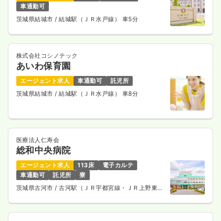
車通勤可
茨城県結城市
/ 結城駅（ＪＲ水戸線） 車5分
株式会社コシノテック
あいわ保育園
エージェント求人
車通勤可
託児所
茨城県結城市
/ 結城駅（ＪＲ水戸線） 車8分
医療法人仁寿会
総和中央病院
エージェント求人
113床
電子カルテ
車通勤可
託児所
寮
茨城県古河市
/ 古河駅（ＪＲ宇都宮線・ＪＲ上野東京
ライン） 車13分