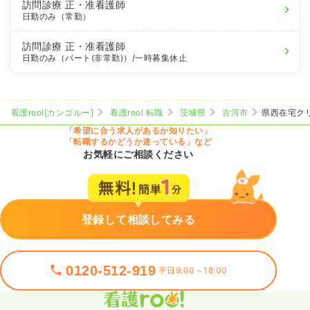
訪問診療
正・准看護師
日勤のみ（常勤）
訪問診療
正・准看護師
日勤のみ（パート(非常勤)）
/一時募集休止
看護roo![カンゴルー]
看護roo! 転職
茨城県
古河市
県西在宅ク
「希望に合う求人があるか知りたい」
「転職するかどうか迷っている」など
お気軽にご相談ください
登録して相談してみる
0120-512-919
平日9:00～18:00