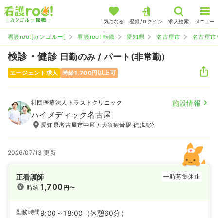
気になる
登録/ログイン
求人検索
メニュー
看護roo![カンゴルー]
看護roo! 転職
愛知県
名古屋市
名古屋市
検診・健診
日勤のみ / パート(非常勤)
エージェント求人
時給1,700円以上可
社団医療法人トラストクリニック
施設情報
ハイメディック名古屋
愛知県名古屋市中区 / 大須観音駅 徒歩8分
2026/07/13 更新
正看護師
一時募集休止
1,700
時給
円〜
勤務時間
9:00～18:00
（休憩60分）