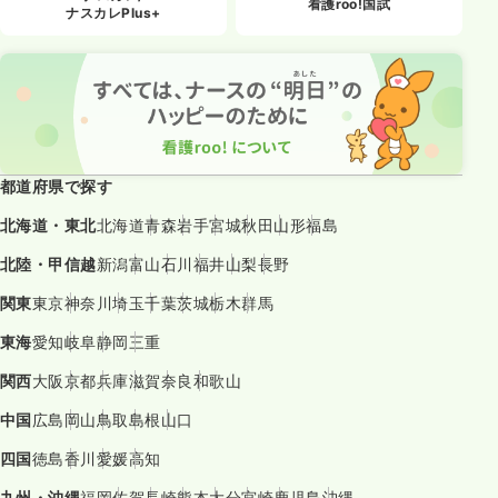
看護roo!国試
ナスカレPlus+
都道府県で探す
北海道・東北
北海道
青森
岩手
宮城
秋田
山形
福島
北陸・甲信越
新潟
富山
石川
福井
山梨
長野
関東
東京
神奈川
埼玉
千葉
茨城
栃木
群馬
東海
愛知
岐阜
静岡
三重
関西
大阪
京都
兵庫
滋賀
奈良
和歌山
中国
広島
岡山
鳥取
島根
山口
四国
徳島
香川
愛媛
高知
九州・沖縄
福岡
佐賀
長崎
熊本
大分
宮崎
鹿児島
沖縄