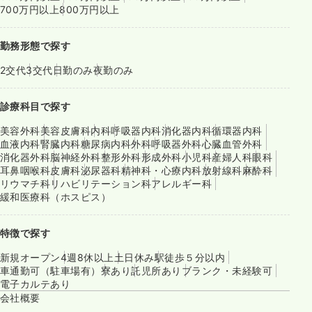
700万円以上
800万円以上
勤務形態で探す
2交代
3交代
日勤のみ
夜勤のみ
診療科目で探す
美容外科
美容皮膚科
内科
呼吸器内科
消化器内科
循環器内科
血液内科
腎臓内科
糖尿病内科
外科
呼吸器外科
心臓血管外科
消化器外科
脳神経外科
整形外科
形成外科
小児科
産婦人科
眼科
耳鼻咽喉科
皮膚科
泌尿器科
精神科・心療内科
放射線科
麻酔科
リウマチ科
リハビリテーション科
アレルギー科
緩和医療科（ホスピス）
特徴で探す
新規オープン
4週8休以上
土日休み
駅徒歩５分以内
車通勤可（駐車場有）
寮あり
託児所あり
ブランク・未経験可
電子カルテあり
会社概要