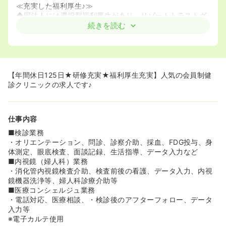
≪充実した福利厚生♪≫
◆同法人には選択型福利厚生があり、リゾートトラストグ
ループが運営する施設を利用できます！会員制リゾートホ
続きを読む
テルで著名なエクシブでの宿泊も可能です！
≪患者様ひとりひとり大事に接することが出来ます！≫
◆同院の患者様は会員制（40歳以上限定）となっており、
看護職員は患者様を1～2名担当し診断を行います。完全予
【年間休日125日★研修充実★福利厚生充実】人気の会員制健
約制のクリニックになりますので慌しさはございません。
診クリニックの求人です♪
◆診断は予約制となっているため、急な残業はなく、残業
時間も少ないです！また、基本土日がお休みですので、プ
ライベートとの両立が可能な環境です。
仕事内容
≪学習意欲の高い方にオススメ！≫
■検診業務
◆予防医療を提供する最先端の施設となっておりますの
・オリエンテーション、問診、診察介助、採血、FDG投与、身
で、これまでのご経験を活かしながら、新しいことも学べ
体測定、眼底検査、面談記録、生活指導、データ入力など
る環境です☆
■内視鏡（婦人科）業務
◆通信教育や資格取得の補助も出るのでご自身の看護師と
・消化管内視鏡検査介助、検査前後の看護、データ入力、内視
してのレベルアップができます！
鏡機器洗浄等、婦人科診療介助等
■医療コンシェルジュ業務
≪女性が活躍できる環境が整っています！≫
・電話対応、医療相談、・検診後のアフターフォロー、データ
◆愛知県から「あいち女性輝きカンパニー」優良企業に認
入力等
定されており、産前産後休暇・育児休業の取得実績も数多
※電子カルテ使用