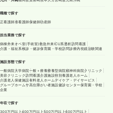
職種で探す
正看護師
准看護師
保健師
助産師
担当業務で探す
病棟
外来
オペ室(手術室)
救急外来
ICU系
透析
訪問看護
介護・福祉系
検診・健診
保育園・学校
訪問診療
内視鏡
治験関連
施設形態で探す
一般病院
大学病院
一般＋療養
療養型病院
精神科病院
クリニック
美容クリニック
訪問看護
介護施設
特別養護老人ホーム
介護老人保健施設
有料老人ホーム
デイケア・デイサービス
グループホーム
サ高住
障がい者施設
健診センター
保育園・学校
企業
年収で探す
300万円以上
400万円以上
500万円以上
600万円以上