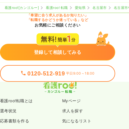
看護roo![カンゴルー]
看護roo! 転職
愛知県
名古屋市
名古屋市
「希望に合う求人があるか知りたい」
「転職するかどうか迷っている」など
お気軽にご相談ください
登録して相談してみる
0120-512-919
平日9:00～18:00
看護roo!転職とは
Myページ
選考状況
求人を探す
応募書類を作る
気になるリスト