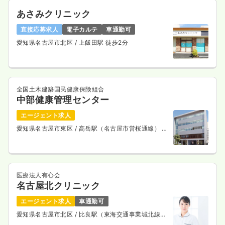
あさみクリニック
直接応募求人
電子カルテ
車通勤可
愛知県名古屋市北区
/ 上飯田駅 徒歩2分
全国土木建築国民健康保険組合
中部健康管理センター
エージェント求人
愛知県名古屋市東区
/ 高岳駅（名古屋市営桜通線） 徒
歩5分
医療法人有心会
名古屋北クリニック
エージェント求人
車通勤可
愛知県名古屋市北区
/ 比良駅（東海交通事業城北線）
徒歩19分