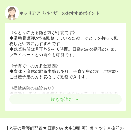
2022/10/17
正・准看護師の募集を休止
2022/01/12
正・准看護師の募集を開始
キャリアアドバイザーのおすすめポイント
2021/10/19
正・准看護師の募集を休止
2021/06/10
正・准看護師の募集を開始
2020/09/17
正・准看護師を休止中
《ゆとりのある働き方が可能です》
◆常時看護師が5名勤務しているため、ゆとりを持って勤
務したい方におすすめです。
◆残業時間は月平均5～10時間。日勤のみの勤務のため、
プライベートとの両立も可能です。
《子育て中の方多数勤務》
◆育休・産休の取得実績もあり、子育て中の方、ご結婚・
ご出産予定の方も安心して勤務できます。
《提携病院の往診あり》
◆週1回、内科・循環器科の往診を行っており、看護師の
方々の負担軽減に取り組んでいます。
続きを読む
【充実の看護師配置★日勤のみ★車通勤可】働きやすさ抜群の