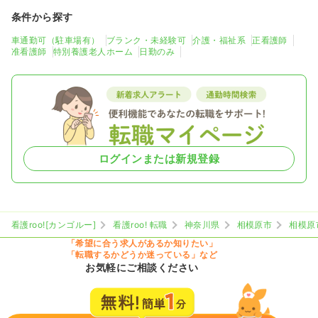
条件から探す
車通勤可（駐車場有）
ブランク・未経験可
介護・福祉系
正看護師
准看護師
特別養護老人ホーム
日勤のみ
ログインまたは新規登録
看護roo![カンゴルー]
看護roo! 転職
神奈川県
相模原市
相模原
「希望に合う求人があるか知りたい」
「転職するかどうか迷っている」など
お気軽にご相談ください