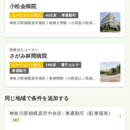
小松会病院
エージェント求人
402床
車通勤可
神奈川県相模原市南区
/ 相模大野駅（小田急小田原
線） バス25分
医療法人ユーカリ
さがみ林間病院
エージェント求人
199床
電子カルテ
車通勤可
神奈川県相模原市南区
/ 東林間駅（小田急江ノ島線）
徒歩2分
同じ地域で条件を追加する
神奈川県相模原市中央区
×
車通勤可（駐車場有）
141