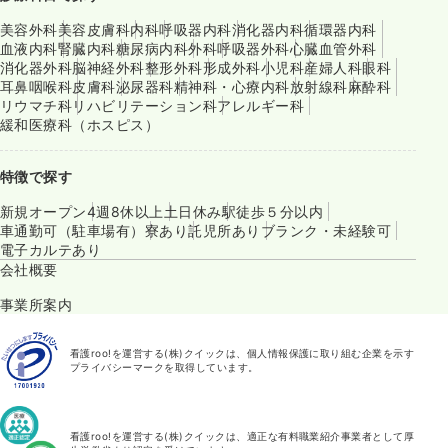
美容外科
美容皮膚科
内科
呼吸器内科
消化器内科
循環器内科
血液内科
腎臓内科
糖尿病内科
外科
呼吸器外科
心臓血管外科
消化器外科
脳神経外科
整形外科
形成外科
小児科
産婦人科
眼科
耳鼻咽喉科
皮膚科
泌尿器科
精神科・心療内科
放射線科
麻酔科
リウマチ科
リハビリテーション科
アレルギー科
緩和医療科（ホスピス）
特徴で探す
新規オープン
4週8休以上
土日休み
駅徒歩５分以内
車通勤可（駐車場有）
寮あり
託児所あり
ブランク・未経験可
電子カルテあり
会社概要
事業所案内
看護roo!を運営する(株)クイックは、個人情報保護に取り組む企業を示す
プライバシーマークを取得しています。
看護roo!を運営する(株)クイックは、適正な有料職業紹介事業者として厚