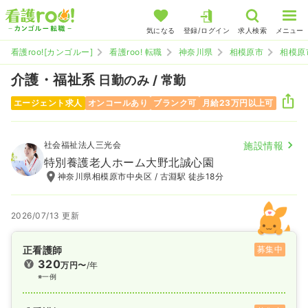
気になる
登録/ログイン
求人検索
メニュー
看護roo![カンゴルー]
看護roo! 転職
神奈川県
相模原市
相模原
介護・福祉系
日勤のみ / 常勤
エージェント求人
オンコールあり
ブランク可
月給23万円以上可
社会福祉法人三光会
施設情報
特別養護老人ホーム大野北誠心園
神奈川県相模原市中央区 / 古淵駅 徒歩18分
2026/07/13 更新
正看護師
募集中
320
万円〜
/年
※一例