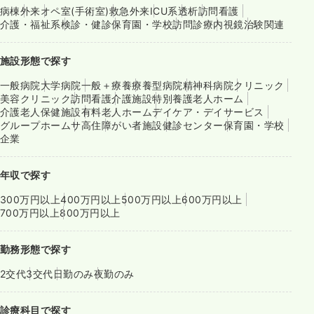
病棟
外来
オペ室(手術室)
救急外来
ICU系
透析
訪問看護
介護・福祉系
検診・健診
保育園・学校
訪問診療
内視鏡
治験関連
施設形態で探す
一般病院
大学病院
一般＋療養
療養型病院
精神科病院
クリニック
美容クリニック
訪問看護
介護施設
特別養護老人ホーム
介護老人保健施設
有料老人ホーム
デイケア・デイサービス
グループホーム
サ高住
障がい者施設
健診センター
保育園・学校
企業
年収で探す
300万円以上
400万円以上
500万円以上
600万円以上
700万円以上
800万円以上
勤務形態で探す
2交代
3交代
日勤のみ
夜勤のみ
診療科目で探す