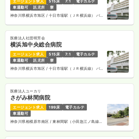
エージェント求人
515床
7:1
電子カルテ
車通勤可
託児所
寮
神奈川県横浜市旭区
/ 十日市場駅（ＪＲ横浜線） バス
14分
医療法人社団明芳会
横浜旭中央総合病院
エージェント求人
515床
7:1
電子カルテ
車通勤可
託児所
寮
神奈川県横浜市旭区
/ 十日市場駅（ＪＲ横浜線） バス
14分
医療法人ユーカリ
さがみ林間病院
エージェント求人
199床
電子カルテ
車通勤可
神奈川県相模原市南区
/ 東林間駅（小田急江ノ島線）
徒歩2分