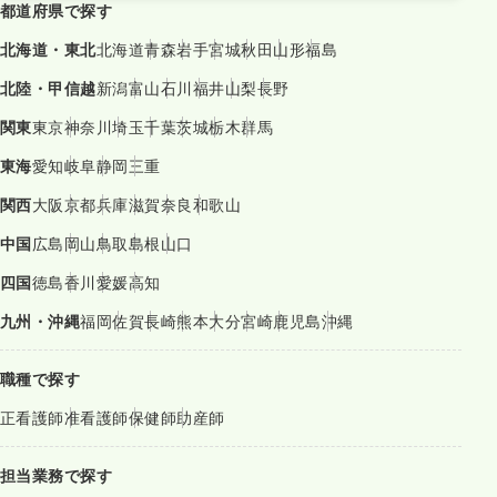
都道府県で探す
北海道・東北
北海道
青森
岩手
宮城
秋田
山形
福島
北陸・甲信越
新潟
富山
石川
福井
山梨
長野
関東
東京
神奈川
埼玉
千葉
茨城
栃木
群馬
東海
愛知
岐阜
静岡
三重
関西
大阪
京都
兵庫
滋賀
奈良
和歌山
中国
広島
岡山
鳥取
島根
山口
四国
徳島
香川
愛媛
高知
九州・沖縄
福岡
佐賀
長崎
熊本
大分
宮崎
鹿児島
沖縄
職種で探す
正看護師
准看護師
保健師
助産師
担当業務で探す