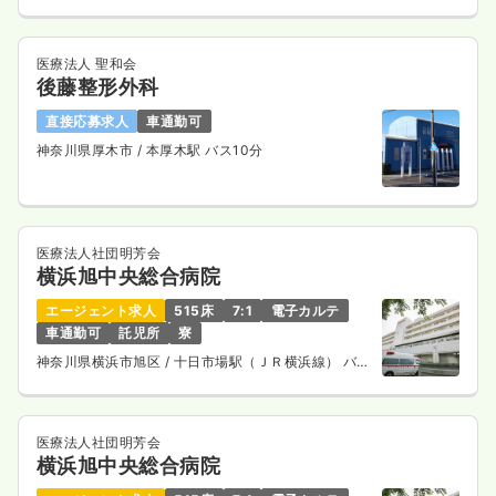
医療法人 聖和会
後藤整形外科
直接応募求人
車通勤可
神奈川県厚木市
/ 本厚木駅 バス10分
医療法人社団明芳会
横浜旭中央総合病院
エージェント求人
515床
7:1
電子カルテ
車通勤可
託児所
寮
神奈川県横浜市旭区
/ 十日市場駅（ＪＲ横浜線） バス
14分
医療法人社団明芳会
横浜旭中央総合病院