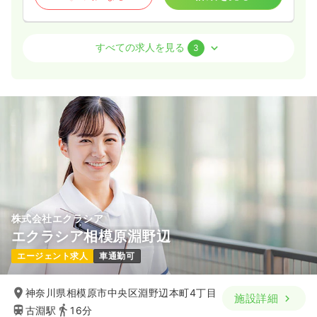
訪問看護
有料老人ホーム
正看護師 / 管理職
すべての求人を見る
3
日勤のみ（契約社員）
45.0
給与
万円〜
/月
賞与3.5ヶ月
※一例
時間
8:30～17:30
4週8休以上
月給40万円以上可
気になる
詳細を見る
株式会社エクラシア
その他
有料老人ホーム
正看護師
エクラシア相模原淵野辺
エージェント求人
車通勤可
一時募集休止
日勤のみ（常勤）
43.7〜52.0
給与
万円
/月
賞与3.5ヶ月
神奈川県相模原市中央区淵野辺本町4丁目
施設詳細
※一例
古淵駅
16分
時間
8:30～17:30