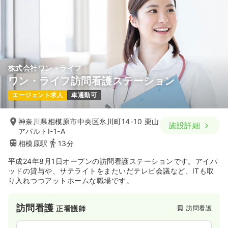
株式会社ワン・ライフ
ワン・ライフ訪問看護ステーション
エージェント求人
車通勤可
神奈川県相模原市中央区氷川町14-10 栗山
施設詳細
アパルトⅠ-1-A
相模原駅
13分
平成24年8月1日オープンの訪問看護ステーションです。アイパ
ッドの貸与や、サテライトをまたいだテレビ会議など、ITも取
り入れつつアットホームな職場です。
訪問看護
訪問看護
正看護師