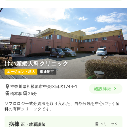
ブランク可
気になる
詳細を見る
透析
一般病院
正・准看護師
一時募集休止
日勤のみ（常勤）
26.0
給与
万円〜
/月
賞与3.5ヶ月
※経験5年の例
けい産婦人科クリニック
時間
7:00～15:45
エージェント求人
車通勤可
4週8休以上
ブランク可
月給26万円以上可
神奈川県相模原市中央区田名1744-1
気になる
詳細を見る
施設詳細
橋本駅
25分
ソフロロジー式分娩法を取り入れた、自然分娩を中心に行う産
透析
一般病院
正看護師 / 管理職
科の有床クリニックです。
一時募集休止
日勤のみ（常勤）
病棟
クリニック
正・准看護師