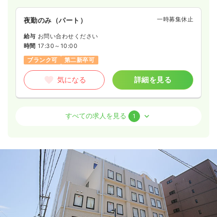
一時募集休止
日勤のみ（パート）
一時募集休止
夜勤のみ（パート）
1,600
給与
時給
円〜
時間
8:30～17:15
給与
お問い合わせください
時間
17:30～10:00
土日祝休み
オンコールあり
時給1,600円以上可
ブランク可
第二新卒可
気になる
詳細を見る
気になる
詳細を見る
病棟
クリニック
助産師
すべての求人を見る
1
2交代（常勤）
38.0
給与
万円
/月
賞与3ヶ月
※一例
時間
9:00～18:00
オンコールあり
ブランク可
月給38万円以上可
気になる
詳細を見る