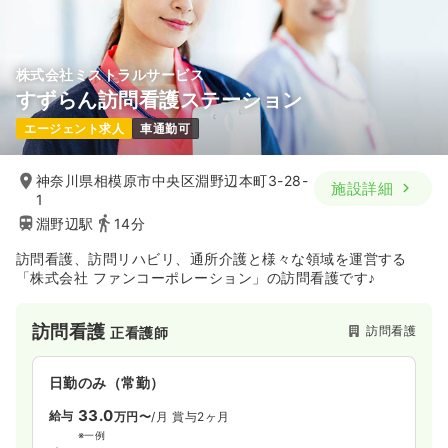
株式会社ミストラルサービス
すずらん訪問看護ステーション
エージェント求人
車通勤可
神奈川県相模原市中央区淵野辺本町3-28-
施設詳細
1
淵野辺駅
14分
訪問看護、訪問リハビリ、通所介護と様々な領域を運営する
「株式会社 ファンコーポレーション」の訪問看護です♪
訪問看護
訪問看護
正看護師
日勤のみ（常勤）
33.0
給与
万円〜
/月
賞与2ヶ月
※一例