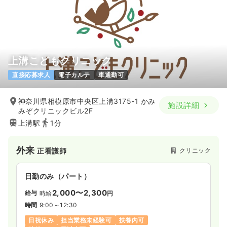
上溝こどもクリニック
直接応募求人
電子カルテ
車通勤可
神奈川県相模原市中央区上溝3175-1 かみ
施設詳細
みぞクリニックビル2F
上溝駅
1分
外来
クリニック
正看護師
日勤のみ（パート）
2,000〜2,300
給与
時給
円
時間
9:00～12:30
日祝休み
担当業務未経験可
扶養内可