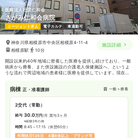
医療法人社団仁和会
さがみ仁和会病院
エージェント求人
電子カルテ
車通勤可
神奈川県相模原市中央区相模原4-11-4
施設詳細
相模原駅
10分
開設以来約40年地域に密着した医療を提供し続けており、一般
病床から療養、また併設施設の介護老人保健施設へ、というよ
うな流れで周辺地域の患者様に医療を提供しています。現在、
グループホームも計画中です。
病棟
一般＋療養
正・准看護師
2交代（常勤）
30.0
給与
万円
/月
賞与3ヶ月
※経験3年の例
時間
8:45～17:15
（休憩60分）
年間休日126日
4週8休以上
ブランク可