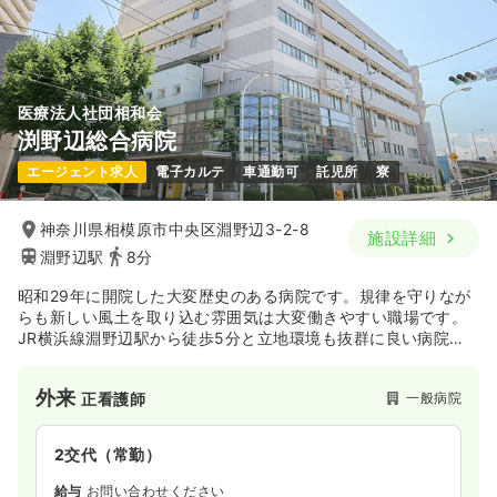
医療法人社団相和会
渕野辺総合病院
エージェント求人
電子カルテ
車通勤可
託児所
寮
神奈川県相模原市中央区淵野辺3-2-8
施設詳細
淵野辺駅
8分
昭和29年に開院した大変歴史のある病院です。規律を守りなが
らも新しい風土を取り込む雰囲気は大変働きやすい職場です。
JR横浜線淵野辺駅から徒歩5分と立地環境も抜群に良い病院で
す。
外来
一般病院
正看護師
2交代（常勤）
給与
お問い合わせください