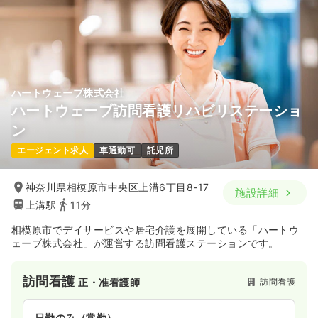
時間
8:30～17:00
年間休日120日
4週8休以上
ブランク可
気になる
詳細を見る
ハートウェーブ株式会社
ハートウェーブ訪問看護リハビリステーショ
一時募集休止
2交代（常勤）
ン
31.0
給与
万円
/月
賞与3.85ヶ月
エージェント求人
車通勤可
託児所
※経験4年の例
時間
8:30～17:00
神奈川県相模原市中央区上溝6丁目8-17
年間休日120日
4週8休以上
ブランク可
施設詳細
月給31万円以上可
上溝駅
11分
相模原市でデイサービスや居宅介護を展開している「ハートウ
気になる
詳細を見る
ェーブ株式会社」が運営する訪問看護ステーションです。
訪問看護
訪問看護
正・准看護師
一時募集休止
夜勤のみ（常勤）
給与
お問い合わせください
日勤のみ（常勤）