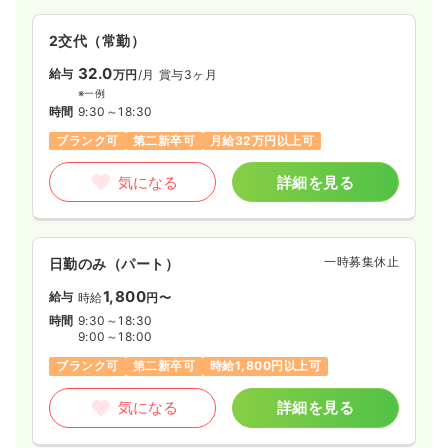
給与
お問い合わせください
時間
7:30～16:00
2交代（常勤）
4週8休以上
ブランク可
32.0
給与
万円
/月
賞与3ヶ月
※一例
気になる
詳細を見る
時間
9:30～18:30
ブランク可
第二新卒可
月給32万円以上可
オペ室(手術室)
一般病院
正・准看護師
気になる
詳細を見る
一時募集休止
日勤のみ（常勤）
32.3
給与
万円
/月
賞与4ヶ月
一時募集休止
日勤のみ（パート）
※経験25年の例
時間
8:30～17:15
1,800
給与
時給
円〜
時間
9:30～18:30
土日祝休み
年間休日120日
オンコールあり
9:00～18:00
月給32万円以上可
ブランク可
第二新卒可
時給1,800円以上可
気になる
詳細を見る
気になる
詳細を見る