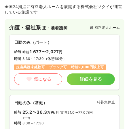
全国24拠点に有料老人ホームを展開する株式会社ツクイが運営
している施設です
介護・福祉系
有料老人ホーム
正・准看護師
日勤のみ（パート）
1,677〜2,027
給与
時給
円
時間
8:30～17:30
（休憩60分）
担当業務未経験可
ブランク可
時給2,000円以上可
気になる
詳細を見る
一時募集休止
日勤のみ（常勤）
25.2〜36.3
給与
万円
/月
賞与21.0〜77.0万円
※一例
時間
8:30～17:30