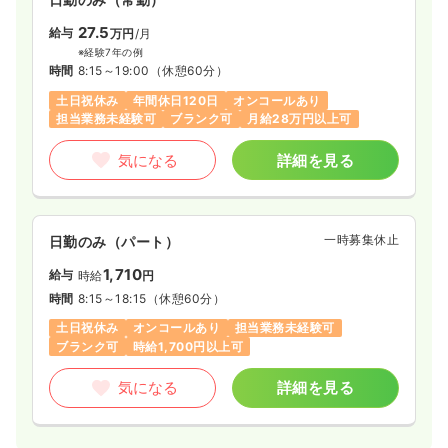
時間
16:30～9:00
27.5
給与
万円
/月
年間休日120日
4週8休以上
ブランク可
※経験7年の例
時間
8:15～19:00
（休憩60分）
気になる
詳細を見る
土日祝休み
年間休日120日
オンコールあり
担当業務未経験可
ブランク可
月給28万円以上可
気になる
詳細を見る
一時募集休止
日勤のみ（パート）
給与
お問い合わせください
時間
8:30～17:00
一時募集休止
日勤のみ（パート）
ブランク可
1,710
給与
時給
円
気になる
詳細を見る
時間
8:15～18:15
（休憩60分）
土日祝休み
オンコールあり
担当業務未経験可
ブランク可
時給1,700円以上可
一時募集休止
夜勤のみ（パート）
気になる
詳細を見る
給与
お問い合わせください
時間
16:30～9:00