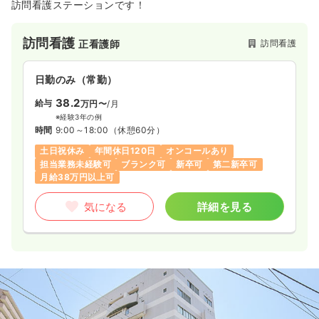
訪問看護ステーションです！
訪問看護
訪問看護
正看護師
日勤のみ（常勤）
38.2
給与
万円〜
/月
※経験3年の例
時間
9:00～18:00
（休憩60分）
土日祝休み
年間休日120日
オンコールあり
担当業務未経験可
ブランク可
新卒可
第二新卒可
月給38万円以上可
気になる
詳細を見る