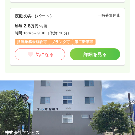
一時募集休止
夜勤のみ（パート）
2.8
給与
万円〜
/回
時間
16:45～9:00
（休憩120分）
担当業務未経験可
ブランク可
第二新卒可
気になる
詳細を見る
株式会社アンビス