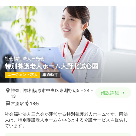
社会福祉法人三光会
特別養護老人ホーム大野北誠心園
エージェント求人
車通勤可
神奈川県相模原市中央区東淵野辺5－24－
施設詳細
13
古淵駅
18分
社会福祉法人三光会が運営する特別養護老人ホームです。同法
人は、特別養護老人ホームを中心とする介護サービスを提供し
ています。