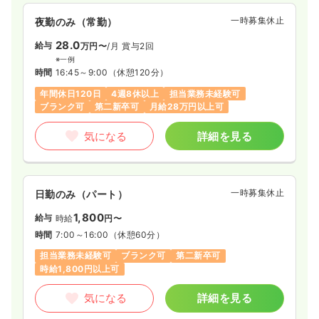
一時募集休止
夜勤のみ（常勤）
28.0
給与
万円〜
/月
賞与2回
※一例
時間
16:45～9:00
（休憩120分）
年間休日120日
4週8休以上
担当業務未経験可
ブランク可
第二新卒可
月給28万円以上可
気になる
詳細を見る
一時募集休止
日勤のみ（パート）
1,800
給与
時給
円〜
時間
7:00～16:00
（休憩60分）
担当業務未経験可
ブランク可
第二新卒可
時給1,800円以上可
気になる
詳細を見る