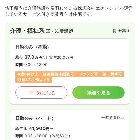
4週8休以上
担当業務未経験可
月給40万円以上可
埼玉県内に介護施設を展開している株式会社エクラシア が運営
しているサービス付き高齢者向け住宅です。
気になる
詳細を見る
介護・福祉系
サ高住
正・准看護師
一時募集休止
日勤のみ（契約社員）
日勤のみ（常勤）
43.7〜52.0
37.0
給与
万円
/月
賞与3.5ヶ月
給与
万円
/月
賞与20.0万円
※一例
時間
9:00～18:00
時間
8:30～17:30
4週8休以上
担当業務未経験可
ブランク可
第二新卒可
4週8休以上
担当業務未経験可
月給40万円以上可
月給37万円以上可
気になる
詳細を見る
気になる
詳細を見る
一時募集休止
日勤のみ（パート）
1,900
給与
時給
円〜
時間
9:00～18:00
（休憩60分）