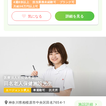
4週8休以上
担当業務未経験可
ブランク可
月給36万円以上可
気になる
詳細を見る
医療法人社団徳寿会
田名老人保健施設光生
エージェント求人
車通勤可
託児所
神奈川県相模原市中央区田名7654-1
施設詳細