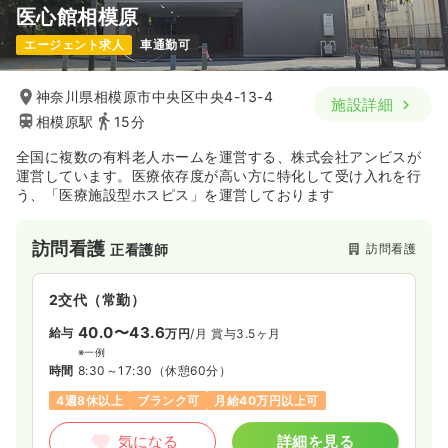
医心館相模原
エージェント求人
車通勤可
神奈川県相模原市中央区中央4-13-4
施設詳細
相模原駅
15分
全国に複数の有料老人ホームを運営する、株式会社アンビスが
運営しています。医療依存度が高い方に特化して受け入れを行
う、「医療施設型ホスピス」を運営しております
訪問看護
訪問看護
正看護師
2交代（常勤）
40.0〜43.6
給与
万円
/月
賞与3.5ヶ月
※一例
時間
8:30～17:30
（休憩60分）
4週8休以上
ブランク可
月給40万円以上可
気になる
詳細を見る