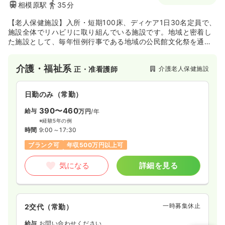
相模原駅
35分
【老人保健施設】入所・短期100床、ディケア1日30名定員で、
施設全体でリハビリに取り組んでいる施設です。地域と密着し
た施設として、毎年恒例行事である地域の公民館文化祭を通じ
て地域世代間交流を毎月行っています。
介護・福祉系
介護老人保健施設
正・准看護師
日勤のみ（常勤）
390〜460
給与
万円
/年
※経験5年の例
時間
9:00～17:30
ブランク可
年収500万円以上可
気になる
詳細を見る
一時募集休止
2交代（常勤）
給与
お問い合わせください