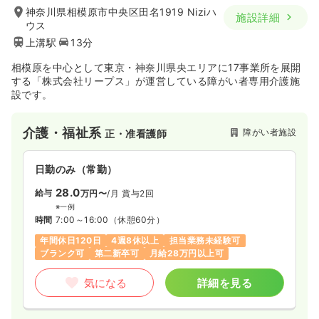
神奈川県相模原市中央区田名1919 Niziハ
施設詳細
ウス
上溝駅
13分
相模原を中心として東京・神奈川県央エリアに17事業所を展開
する「株式会社リープス」が運営している障がい者専用介護施
設です。
介護・福祉系
障がい者施設
正・准看護師
日勤のみ（常勤）
28.0
給与
万円〜
/月
賞与2回
※一例
時間
7:00～16:00
（休憩60分）
年間休日120日
4週8休以上
担当業務未経験可
ブランク可
第二新卒可
月給28万円以上可
気になる
詳細を見る