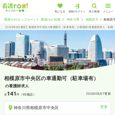
気になる
登録/ログイン
求人検索
メニュー
看護roo![カンゴルー]
看護roo! 転職
神奈川県
相模原市
相模原
【2026年8月最新】相模原市中央区の車通勤可（駐車場有）の看護師/准看護師求人・転職
相模原市中央区の車通勤可（駐車場有）
の看護師求人
141
2026/08/07
更新
全
件（65施設）
変更
神奈川県相模原市中央区