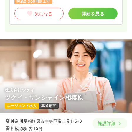
時給2,300円以上可
気になる
詳細を見る
株式会社ツクイ
ツクイ・サンシャイン相模原
エージェント求人
車通勤可
神奈川県相模原市中央区富士見1-5-3
施設詳細
相模原駅
15分