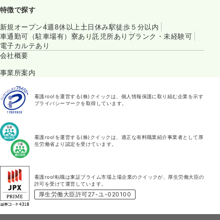
特徴で探す
新規オープン
4週8休以上
土日休み
駅徒歩５分以内
車通勤可（駐車場有）
寮あり
託児所あり
ブランク・未経験可
電子カルテあり
会社概要
事業所案内
看護roo!を運営する(株)クイックは、個人情報保護に取り組む企業を示す
プライバシーマークを取得しています。
看護roo!を運営する(株)クイックは、適正な有料職業紹介事業者として厚
生労働省より認定を受けています。
看護roo!転職は東証プライム市場上場企業のクイックが、厚生労働大臣の
許可を受けて運営しています。
厚生労働大臣許可27-ユ-020100