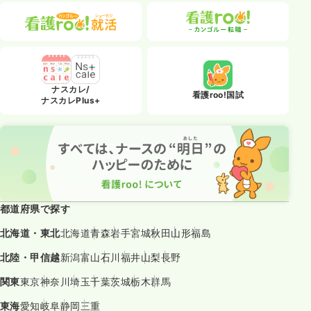
ナスカレ/
看護roo!国試
ナスカレPlus+
都道府県で探す
北海道・東北
北海道
青森
岩手
宮城
秋田
山形
福島
北陸・甲信越
新潟
富山
石川
福井
山梨
長野
関東
東京
神奈川
埼玉
千葉
茨城
栃木
群馬
東海
愛知
岐阜
静岡
三重