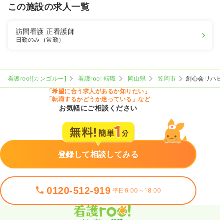
この施設の求人一覧
訪問看護
正看護師
日勤のみ（常勤）
看護roo![カンゴルー]
看護roo! 転職
岡山県
笠岡市
創心会リハ
「希望に合う求人があるか知りたい」
「転職するかどうか迷っている」など
お気軽にご相談ください
登録して相談してみる
0120-512-919
平日9:00～18:00