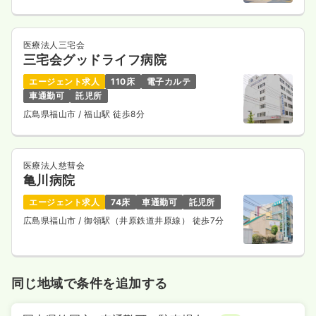
医療法人三宅会
三宅会グッドライフ病院
エージェント求人
110床
電子カルテ
車通勤可
託児所
広島県福山市
/ 福山駅 徒歩8分
医療法人慈彗会
亀川病院
エージェント求人
74床
車通勤可
託児所
広島県福山市
/ 御領駅（井原鉄道井原線） 徒歩7分
同じ地域で条件を追加する