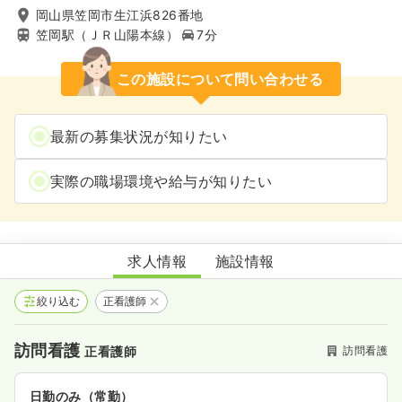
岡山県笠岡市生江浜826番地
笠岡駅（ＪＲ山陽本線）
7分
この施設について問い合わせる
最新の募集状況が知りたい
実際の職場環境や給与が知りたい
創心会リハビリ倶楽部 笠岡
求人情報
施設情報
絞り込む
正看護師
訪問看護
訪問看護
正看護師
日勤のみ（常勤）