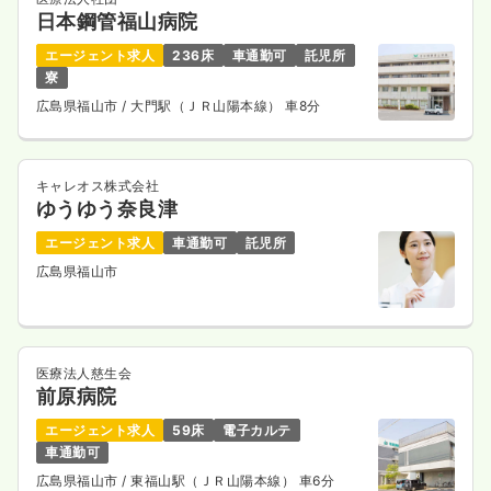
日本鋼管福山病院
エージェント求人
236床
車通勤可
託児所
寮
広島県福山市
/ 大門駅（ＪＲ山陽本線） 車8分
キャレオス株式会社
ゆうゆう奈良津
エージェント求人
車通勤可
託児所
広島県福山市
医療法人慈生会
前原病院
エージェント求人
59床
電子カルテ
車通勤可
広島県福山市
/ 東福山駅（ＪＲ山陽本線） 車6分