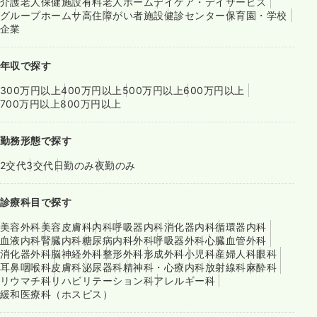
介護老人保健施設
有料老人ホーム
デイケア・デイサービス
グループホーム
サ高住
障がい者施設
健診センター
保育園・学校
企業
年収で探す
300万円以上
400万円以上
500万円以上
600万円以上
700万円以上
800万円以上
勤務形態で探す
2交代
3交代
日勤のみ
夜勤のみ
診療科目で探す
美容外科
美容皮膚科
内科
呼吸器内科
消化器内科
循環器内科
血液内科
腎臓内科
糖尿病内科
外科
呼吸器外科
心臓血管外科
消化器外科
脳神経外科
整形外科
形成外科
小児科
産婦人科
眼科
耳鼻咽喉科
皮膚科
泌尿器科
精神科・心療内科
放射線科
麻酔科
リウマチ科
リハビリテーション科
アレルギー科
緩和医療科（ホスピス）