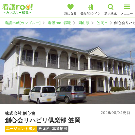
気になる
登録/ログイン
求人検索
メニュー
看護roo![カンゴルー]
看護roo! 転職
岡山県
笠岡市
創心会リハ
2026/08/04更新
株式会社創心會
創心会リハビリ倶楽部 笠岡
エージェント求人
託児所
車通勤可