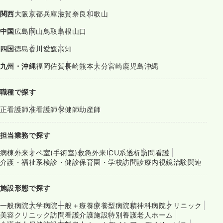
関西
大阪
京都
兵庫
滋賀
奈良
和歌山
中国
広島
岡山
鳥取
島根
山口
四国
徳島
香川
愛媛
高知
九州・沖縄
福岡
佐賀
長崎
熊本
大分
宮崎
鹿児島
沖縄
職種で探す
正看護師
准看護師
保健師
助産師
担当業務で探す
病棟
外来
オペ室(手術室)
救急外来
ICU系
透析
訪問看護
介護・福祉系
検診・健診
保育園・学校
訪問診療
内視鏡
治験関連
施設形態で探す
一般病院
大学病院
一般＋療養
療養型病院
精神科病院
クリニック
美容クリニック
訪問看護
介護施設
特別養護老人ホーム