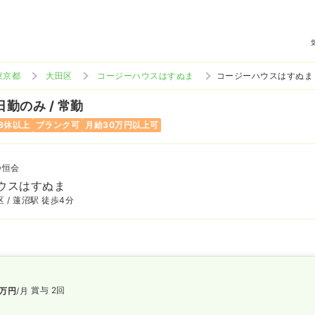
東京都
大田区
コージーハウスはすぬま
コージーハウスはすぬま
日勤のみ / 常勤
8休以上
ブランク可
月給30万円以上可
静恒会
ウスはすぬま
 / 蓮沼駅 徒歩4分
賞与 2回
万円
/月