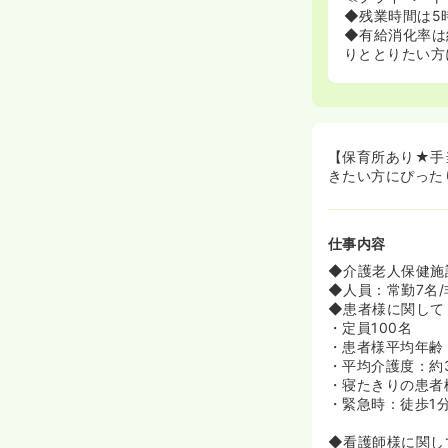
◆残業時間は5
◆有給消化率は
りととりたい方
【保育所あり★手
きたい方にぴった
仕事内容
◆介護老人保健施
◆人員：常勤7名/
◆患者様に関して
・定員100名
・患者様平均年齢
・平均介護度：約3
・寝たきりの患者
・緊急時：徒歩1
◆看護師様に関し