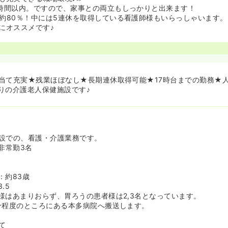
時間以内。ですので、家事との両立もしっかりと出来ます！
約80％！中には5連休を取得している看護師様もいらっしゃいます
にオススメです♪
当て充実★残業ほぼなし★長期連休取得可能★17時台までの勤務★
りの介護老人保健施設です♪
設での、看護・介護業務です。
非常勤3名
：約83歳
.5
様はあまりおらず、胃ろうの患者様は2,3名となっています。
分程度のところにある本多病院へ搬送します。
て