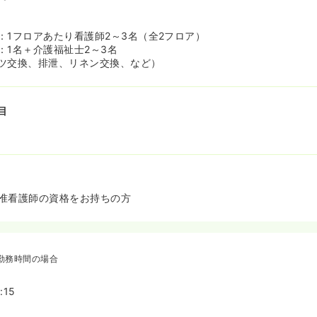
歳
：1フロアあたり看護師2～3名（全2フロア）
：1名＋介護福祉士2～3名
ツ交換、排泄、リネン交換、など）
目
准看護師の資格をお持ちの方
勤務時間の場合
:15