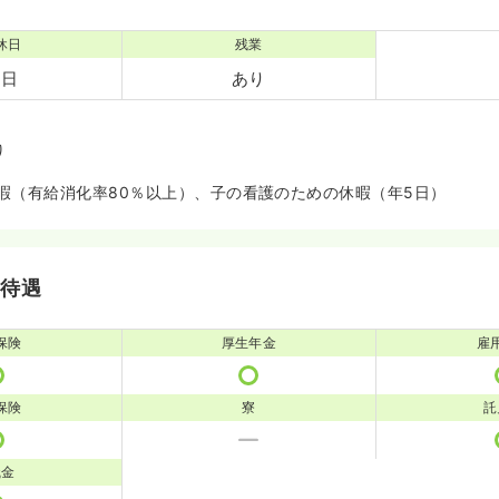
休日
残業
4日
あり
り
暇（有給消化率80％以上）、子の看護のための休暇（年5日）
・待遇
保険
厚生年金
雇
保険
寮
託
職金