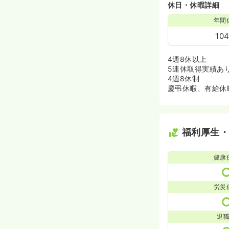
休日・休暇詳細
年間
10
4週8休以上
5連休取得実績あ
4週8休制
慶弔休暇、有給休
福利厚生
健康
労災
退