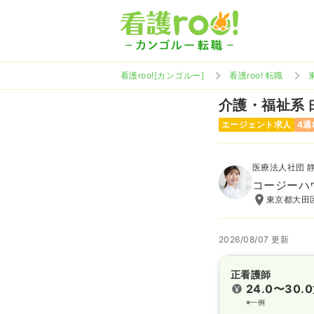
看護roo![カンゴルー]
看護roo! 転職
介護・福祉系
エージェント求人
4週
医療法人社団 
コージーハ
東京都大田区
2026/08/07 更新
正看護師
24.0〜30.0
※一例