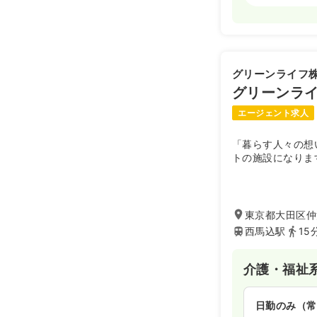
日勤のみ（常
43.9
給与
万
※経験30年
グリーンライフ
時間
8:30～17
グリーンラ
月給40万円
エージェント求人
「暮らす人々の想
2交代（常勤
トの施設になりま
40.0
給与
万
※一例
時間
8:30～17
東京都大田区仲池
月給40万円
西馬込駅
15
介護・福祉
日勤のみ（常