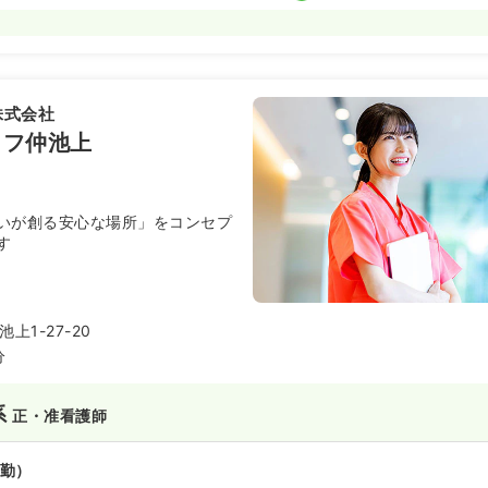
勤）
円
/月
賞与135.2万円
気になる
の例
株式会社
:30
（休憩60分）
イフ仲池上
以上可
いが創る安心な場所」をコンセプ
）
す
円〜
/月
賞与3.5ヶ月
気になる
:30
上1-27-20
以上可
分
系
正・准看護師
勤）