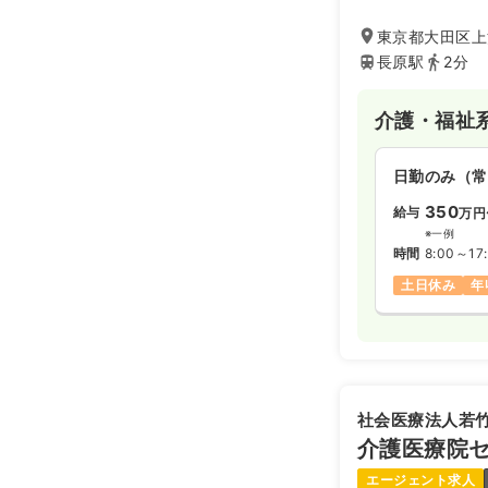
東京都大田区上池
長原駅
2分
介護・福祉
日勤のみ（常
350
給与
万円
※一例
時間
8:00～17
土日休み
年
社会医療法人若
介護医療院
エージェント求人