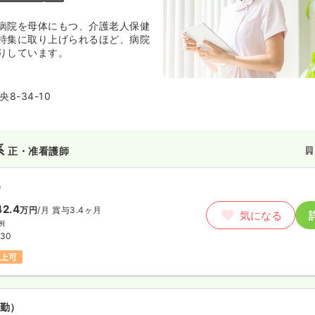
病院を母体にもつ、介護老人保健
特集に取り上げられるほど、病院
りしています。
8-34-10
系
正・准看護師
）
2.4
万円
/月
賞与3.4ヶ月
気になる
例
:30
以上可
勤）