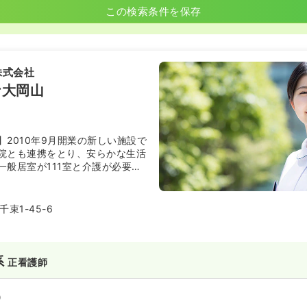
この検索条件を保存
株式会社
ナ大岡山
】2010年9月開業の新しい施設で
院とも連携をとり、安らかな生活
一般居室が111室と介護が必要な
室が54室あります。
束1-45-6
系
正看護師
）