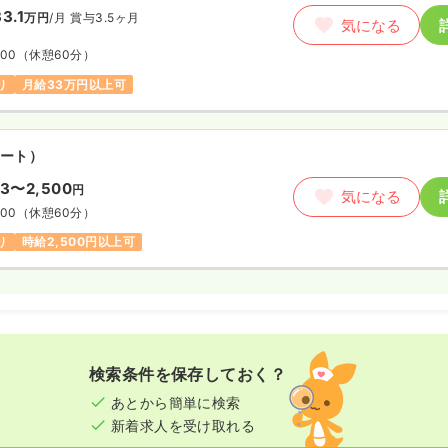
3.1
万円
/月
賞与3.5ヶ月
気になる
:00
（休憩60分）
り
月給33万円以上可
ート）
63〜2,500
円
気になる
:00
（休憩60分）
り
時給2,500円以上可
検索条件を保存しておく？
あとから簡単に検索
新着求人を受け取れる