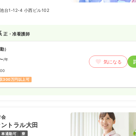
台1-12-4 小西ビル102
系
正・准看護師
勤）
〜
/年
気になる
:00
収300万円以上可
竹会
セントラル大田
車通勤可
寮