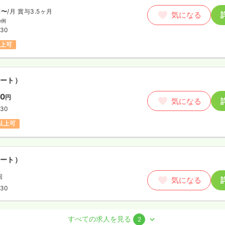
円〜
/月
賞与3.5ヶ月
気になる
の例
:30
以上可
ート）
00
円
気になる
:30
円以上可
ート）
回
気になる
:30
系
正看護師 / 管理職
すべての求人を見る
2