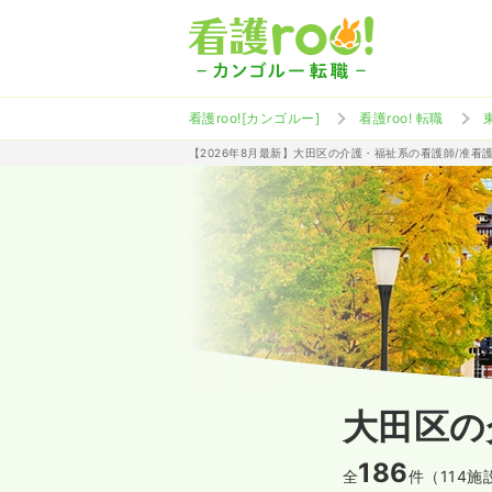
看護roo![カンゴルー]
看護roo! 転職
【2026年8月最新】大田区の介護・福祉系の看護師/准看
大田区の
186
全
件（114施