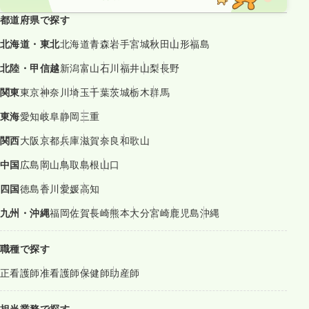
都道府県で探す
北海道・東北
北海道
青森
岩手
宮城
秋田
山形
福島
北陸・甲信越
新潟
富山
石川
福井
山梨
長野
関東
東京
神奈川
埼玉
千葉
茨城
栃木
群馬
東海
愛知
岐阜
静岡
三重
関西
大阪
京都
兵庫
滋賀
奈良
和歌山
中国
広島
岡山
鳥取
島根
山口
四国
徳島
香川
愛媛
高知
九州・沖縄
福岡
佐賀
長崎
熊本
大分
宮崎
鹿児島
沖縄
職種で探す
正看護師
准看護師
保健師
助産師
担当業務で探す