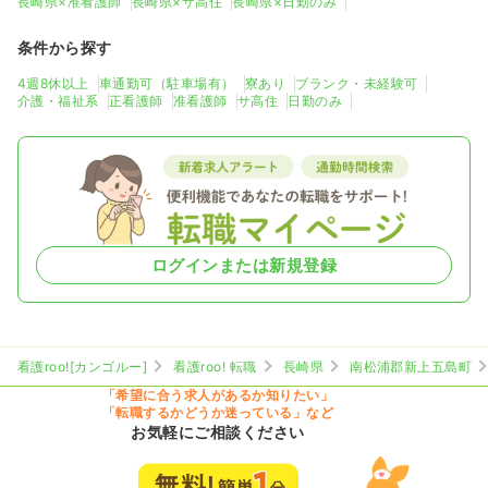
長崎県×准看護師
長崎県×サ高住
長崎県×日勤のみ
条件から探す
4週8休以上
車通勤可（駐車場有）
寮あり
ブランク・未経験可
介護・福祉系
正看護師
准看護師
サ高住
日勤のみ
ログインまたは新規登録
看護roo![カンゴルー]
看護roo! 転職
長崎県
南松浦郡新上五島町
「希望に合う求人があるか知りたい」
「転職するかどうか迷っている」など
お気軽にご相談ください