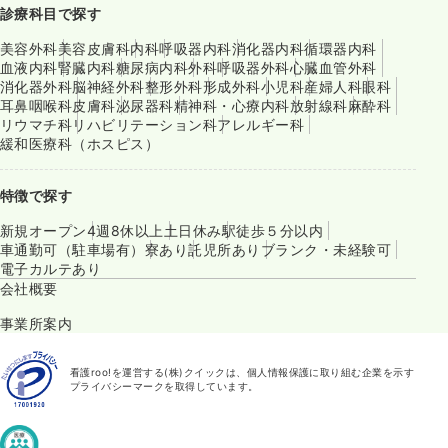
診療科目で探す
美容外科
美容皮膚科
内科
呼吸器内科
消化器内科
循環器内科
血液内科
腎臓内科
糖尿病内科
外科
呼吸器外科
心臓血管外科
消化器外科
脳神経外科
整形外科
形成外科
小児科
産婦人科
眼科
耳鼻咽喉科
皮膚科
泌尿器科
精神科・心療内科
放射線科
麻酔科
リウマチ科
リハビリテーション科
アレルギー科
緩和医療科（ホスピス）
特徴で探す
新規オープン
4週8休以上
土日休み
駅徒歩５分以内
車通勤可（駐車場有）
寮あり
託児所あり
ブランク・未経験可
電子カルテあり
会社概要
事業所案内
看護roo!を運営する(株)クイックは、個人情報保護に取り組む企業を示す
プライバシーマークを取得しています。