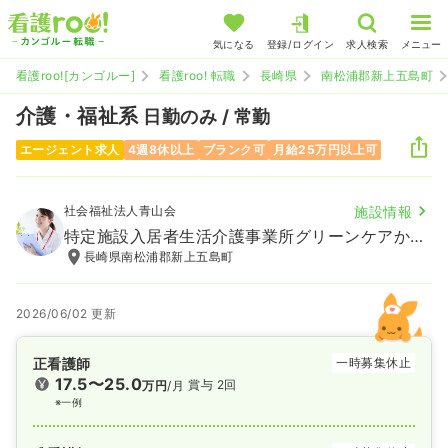
気になる
登録/ログイン
求人検索
メニュー
看護roo![カンゴルー]
看護roo! 転職
長崎県
南松浦郡新上五島町
介護・福祉系
日勤のみ / 常勤
エージェント求人
4週8休以上
ブランク可
月給25万円以上可
社会福祉法人青山会
施設情報
特定施設入居者生活介護事業所グリーンケアかみごとう
長崎県南松浦郡新上五島町
2026/06/02 更新
正看護師
一時募集休止
17.5〜25.0
賞与 2回
万円
/月
※一例