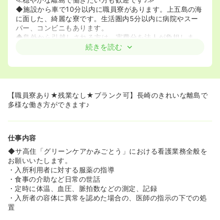
◆施設から車で10分以内に職員寮があります。上五島の海
に面した、綺麗な寮です。生活圏内5分以内に病院やスー
パー、コンビニもあります。
◆島外から引越しされる方は、実費分を法人が負担しま
す。
続きを読む
◆様々な地域から移住して働いている先輩スタッフも多数
います。
≪スキルアップを目指せます♪ブランクある方も安心！≫
◆ブランクのある方も、先輩社員が優しく指導してくれま
【職員寮あり★残業なし★ブランク可】長崎のきれいな離島で
す。
多様な働き方ができます♪
◆職員の資格取得のための研修、試験費用の一部を法人が
負担します。
◆レベルアップのための研修については積極的に受講さ
仕事内容
せ、法人が負担します。
◆その他、年に数回、外部講師による専門的な講習が行わ
◆サ高住「グリーンケアかみごとう」における看護業務全般を
れています。
お願いいたします。
◆九州地区の介護老人保健施設全体のイベントでの講演や
・入所利用者に対する服薬の指導
発表を行うほか、海外視察も行っています。
・食事の介助など日常の世話
・定時に体温、血圧、脈拍数などの測定、記録
・入所者の容体に異常を認めた場合の、医師の指示の下での処
置