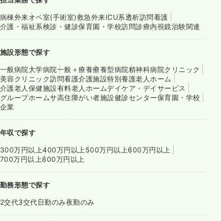
病棟
外来
オペ室(手術室)
救急外来
ICU系
透析
訪問看護
介護・福祉系
検診・健診
保育園・学校
訪問診療
内視鏡
治験関連
施設形態で探す
一般病院
大学病院
一般＋療養
療養型病院
精神科病院
クリニック
美容クリニック
訪問看護
介護施設
特別養護老人ホーム
介護老人保健施設
有料老人ホーム
デイケア・デイサービス
グループホーム
サ高住
障がい者施設
健診センター
保育園・学校
企業
年収で探す
300万円以上
400万円以上
500万円以上
600万円以上
700万円以上
800万円以上
勤務形態で探す
2交代
3交代
日勤のみ
夜勤のみ