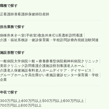
職種で探す
正看護師
准看護師
保健師
助産師
担当業務で探す
病棟
外来
オペ室(手術室)
救急外来
ICU系
透析
訪問看護
介護・福祉系
検診・健診
保育園・学校
訪問診療
内視鏡
治験関連
施設形態で探す
一般病院
大学病院
一般＋療養
療養型病院
精神科病院
クリニック
美容クリニック
訪問看護
介護施設
特別養護老人ホーム
介護老人保健施設
有料老人ホーム
デイケア・デイサービス
グループホーム
サ高住
障がい者施設
健診センター
保育園・学校
企業
年収で探す
300万円以上
400万円以上
500万円以上
600万円以上
700万円以上
800万円以上