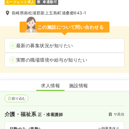
エージェント求人
寮
車通勤可
長崎県南松浦郡新上五島町浦桑郷643-1
この施設について問い合わせる
最新の募集状況が知りたい
実際の職場環境や給与が知りたい
特定施設入居者生活介護事業所グリーンケアかみごとう
求人情報
施設情報
絞り込む
介護・福祉系
サ高住
正・准看護師
一時募集休止
日勤のみ（常勤）