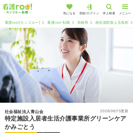
気になる
登録/ログイン
求人検索
メニュー
看護roo![カンゴルー]
看護roo! 転職
長崎県
南松浦郡新上五島町
2026/06/15更新
社会福祉法人青山会
特定施設入居者生活介護事業所グリーンケア
かみごとう