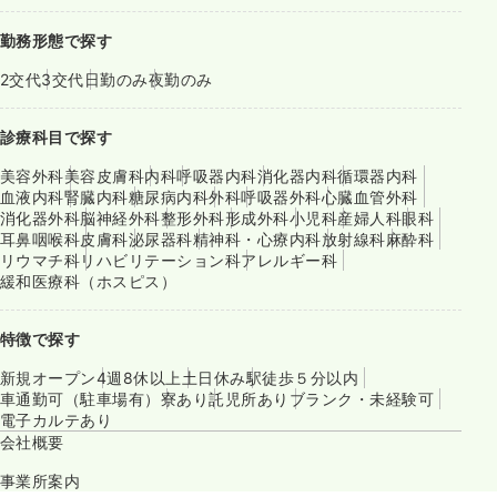
勤務形態で探す
2交代
3交代
日勤のみ
夜勤のみ
診療科目で探す
美容外科
美容皮膚科
内科
呼吸器内科
消化器内科
循環器内科
血液内科
腎臓内科
糖尿病内科
外科
呼吸器外科
心臓血管外科
消化器外科
脳神経外科
整形外科
形成外科
小児科
産婦人科
眼科
耳鼻咽喉科
皮膚科
泌尿器科
精神科・心療内科
放射線科
麻酔科
リウマチ科
リハビリテーション科
アレルギー科
緩和医療科（ホスピス）
特徴で探す
新規オープン
4週8休以上
土日休み
駅徒歩５分以内
車通勤可（駐車場有）
寮あり
託児所あり
ブランク・未経験可
電子カルテあり
会社概要
事業所案内