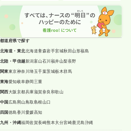
都道府県で探す
北海道・東北
北海道
青森
岩手
宮城
秋田
山形
福島
北陸・甲信越
新潟
富山
石川
福井
山梨
長野
関東
東京
神奈川
埼玉
千葉
茨城
栃木
群馬
東海
愛知
岐阜
静岡
三重
関西
大阪
京都
兵庫
滋賀
奈良
和歌山
中国
広島
岡山
鳥取
島根
山口
四国
徳島
香川
愛媛
高知
九州・沖縄
福岡
佐賀
長崎
熊本
大分
宮崎
鹿児島
沖縄