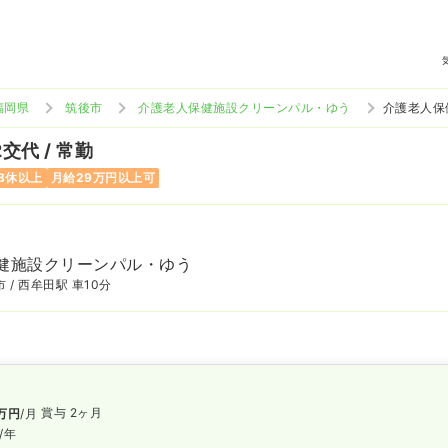
福岡県
筑後市
介護老人保健施設クリーンパル・ゆう
介護老人保
2交代 / 常勤
8休以上
月給29万円以上可
健施設クリーンパル・ゆう
 / 西牟田駅 車10分
賞与 2ヶ月
万円
/月
/年