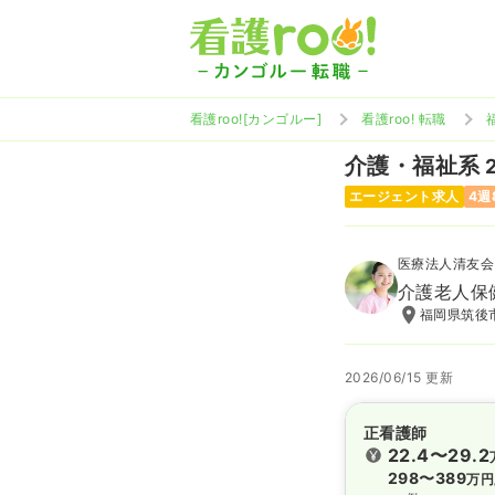
看護roo![カンゴルー]
看護roo! 転職
介護・福祉系
エージェント求人
4週
医療法人清友会
介護老人保
福岡県筑後市
2026/06/15 更新
正看護師
22.4〜29.2
298〜389
万円