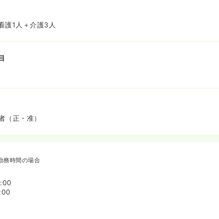
看護1人＋介護3人
目
者（正・准）
勤務時間の場合
:00
:00