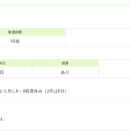
境
看護師数
10名
休日
残業
0日
あり
より月に8～9程度休み（2月は8日）
人