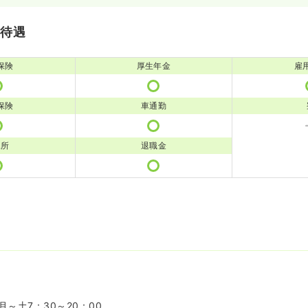
・待遇
保険
厚生年金
雇
保険
車通勤
児所
退職金
～土7：30～20：00