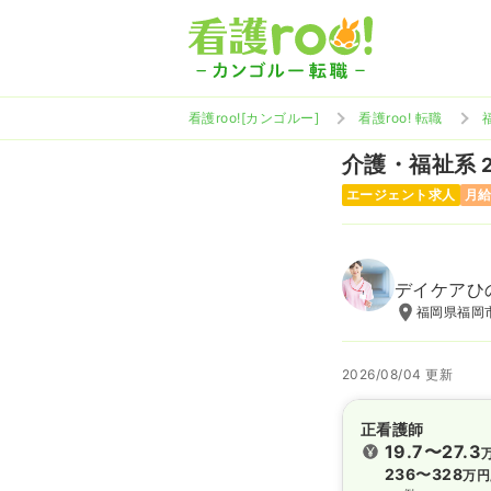
看護roo![カンゴルー]
看護roo! 転職
介護・福祉系
エージェント求人
月給
デイケアひ
福岡県福岡
2026/08/04 更新
正看護師
19.7〜27.3
236〜328
万円