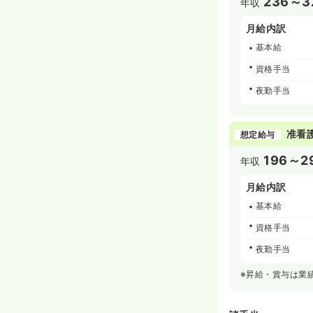
236～3
年収
月給内訳
基本給
資格手当
夜勤手当
准看
想定給与
196～2
年収
月給内訳
基本給
資格手当
夜勤手当
※昇給・賞与は業