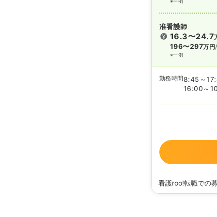
※一例
准看護師
16.3〜24.7
196〜297
万円
※一例
勤務時間
8:45～17
16:00～1
看護roo!転職での
2024/05/14
正・准