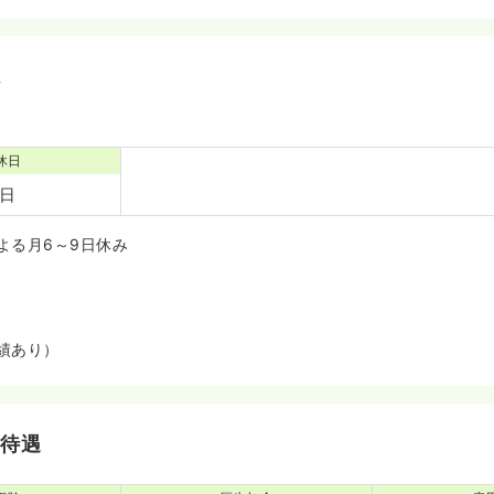
境
休日
0日
よる月6～9日休み
績あり）
・待遇