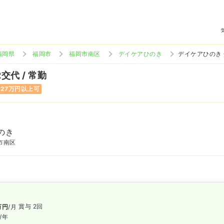
福岡県
福岡市
福岡市南区
デイケアひのき
デイケアひのき
2交代 / 常勤
27万円以上可
のき
市南区
賞与 2回
万円
/月
/年