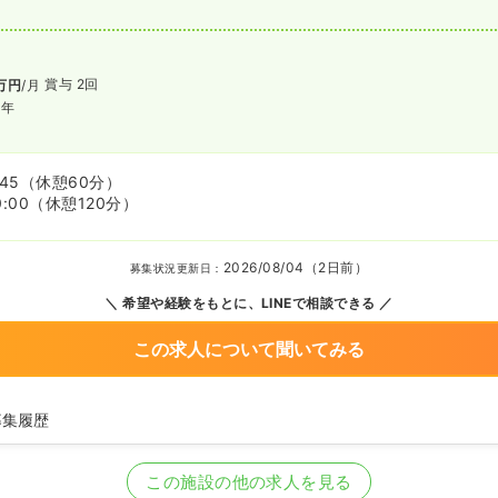
賞与 2回
万円
/月
/年
:45
（休憩60分）
0:00
（休憩120分）
2026/08/04（2日前）
募集状況更新日：
希望や経験をもとに、LINEで相談できる
この求人について聞いてみる
募集履歴
看護師を募集中
この施設の他の求人を見る