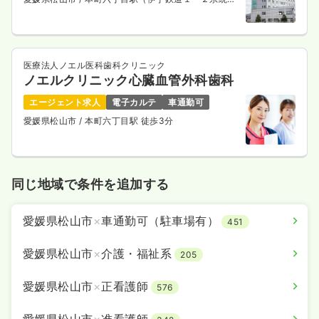
徒歩10分
医療法人ノエル医科歯科クリニック
ノエルクリニック心臓血管外科歯科
エージェント求人
電子カルテ
車通勤可
愛媛県松山市
/ 本町六丁目駅 徒歩3分
同じ地域で条件を追加する
愛媛県松山市
×
車通勤可（駐車場有）
451
愛媛県松山市
×
介護・福祉系
205
愛媛県松山市
×
正看護師
576