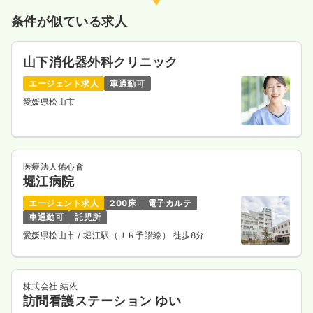
条件が似ている求人
山下消化器外科クリニック
エージェント求人
車通勤可
愛媛県松山市
医療法人佑心會
堀江病院
エージェント求人
200床
電子カルテ
車通勤可
託児所
愛媛県松山市
/ 堀江駅（ＪＲ予讃線） 徒歩8分
株式会社 結依
訪問看護ステーション ゆい