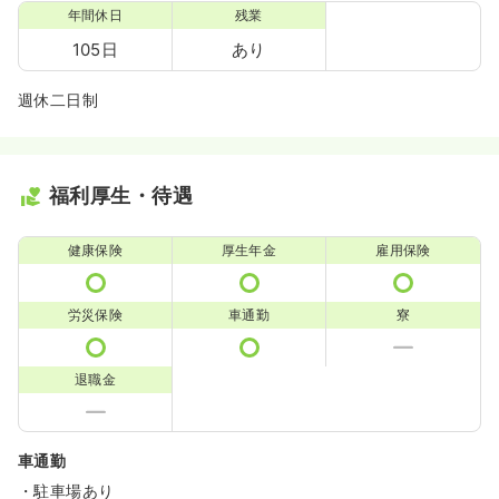
年間休日
残業
105日
あり
週休二日制
福利厚生・待遇
健康保険
厚生年金
雇用保険
労災保険
車通勤
寮
退職金
車通勤
・駐車場あり