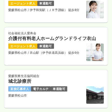
エージェント求人
車通勤可
愛媛県松山市
/ 伊予和気駅（ＪＲ予讃線） 徒歩8分
社会福祉法人愛寿会
介護付有料老人ホームグランドライフ衣山
エージェント求人
車通勤可
愛媛県松山市
/ 衣山駅（伊予鉄道高浜線） 徒歩6分
愛媛医療生活協同組合
城北診療所
直接応募求人
電子カルテ
車通勤可
愛媛県松山市