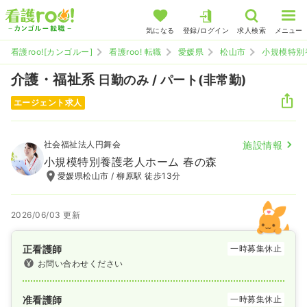
気になる
登録/ログイン
求人検索
メニュー
看護roo![カンゴルー]
看護roo! 転職
愛媛県
松山市
小規模特別
介護・福祉系
日勤のみ / パート(非常勤)
エージェント求人
社会福祉法人円舞会
施設情報
小規模特別養護老人ホーム 春の森
愛媛県松山市 / 柳原駅 徒歩13分
2026/06/03 更新
正看護師
一時募集休止
お問い合わせください
准看護師
一時募集休止