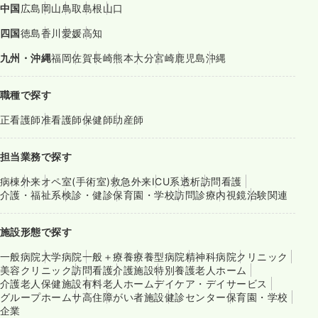
中国
広島
岡山
鳥取
島根
山口
四国
徳島
香川
愛媛
高知
九州・沖縄
福岡
佐賀
長崎
熊本
大分
宮崎
鹿児島
沖縄
職種で探す
正看護師
准看護師
保健師
助産師
担当業務で探す
病棟
外来
オペ室(手術室)
救急外来
ICU系
透析
訪問看護
介護・福祉系
検診・健診
保育園・学校
訪問診療
内視鏡
治験関連
施設形態で探す
一般病院
大学病院
一般＋療養
療養型病院
精神科病院
クリニック
美容クリニック
訪問看護
介護施設
特別養護老人ホーム
介護老人保健施設
有料老人ホーム
デイケア・デイサービス
グループホーム
サ高住
障がい者施設
健診センター
保育園・学校
企業