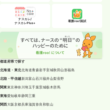
ナスカレ/
看護roo!国試
ナスカレPlus+
都道府県で探す
北海道・東北
北海道
青森
岩手
宮城
秋田
山形
福島
北陸・甲信越
新潟
富山
石川
福井
山梨
長野
関東
東京
神奈川
埼玉
千葉
茨城
栃木
群馬
東海
愛知
岐阜
静岡
三重
関西
大阪
京都
兵庫
滋賀
奈良
和歌山