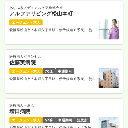
あなぶきメディカルケア株式会社
アルファリビング松山本町
エージェント求人
愛媛県松山市
/ 本町六丁目駅（伊予鉄道６系統） 徒歩
2分
医療法人グランセル
佐藤実病院
エージェント求人
70床
車通勤可
愛媛県松山市
/ 本町六丁目駅（伊予鉄道６系統） 徒歩
3分
医療法人一朋会
増田病院
エージェント求人
54床
車通勤可
託児所
愛媛県松山市
/ 本町六丁目駅（伊予鉄道１・２系統）