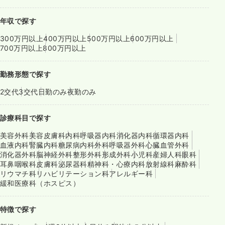
年収で探す
300万円以上
400万円以上
500万円以上
600万円以上
700万円以上
800万円以上
勤務形態で探す
2交代
3交代
日勤のみ
夜勤のみ
診療科目で探す
美容外科
美容皮膚科
内科
呼吸器内科
消化器内科
循環器内科
血液内科
腎臓内科
糖尿病内科
外科
呼吸器外科
心臓血管外科
消化器外科
脳神経外科
整形外科
形成外科
小児科
産婦人科
眼科
耳鼻咽喉科
皮膚科
泌尿器科
精神科・心療内科
放射線科
麻酔科
リウマチ科
リハビリテーション科
アレルギー科
緩和医療科（ホスピス）
特徴で探す