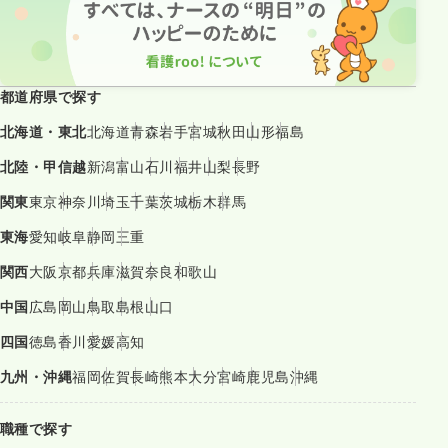
都道府県で探す
北海道・東北
北海道
青森
岩手
宮城
秋田
山形
福島
北陸・甲信越
新潟
富山
石川
福井
山梨
長野
関東
東京
神奈川
埼玉
千葉
茨城
栃木
群馬
東海
愛知
岐阜
静岡
三重
関西
大阪
京都
兵庫
滋賀
奈良
和歌山
中国
広島
岡山
鳥取
島根
山口
四国
徳島
香川
愛媛
高知
九州・沖縄
福岡
佐賀
長崎
熊本
大分
宮崎
鹿児島
沖縄
職種で探す