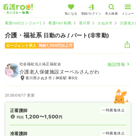
気になる
登録/ログイン
求人検索
メニュー
看護roo![カンゴルー]
看護roo! 転職
香川県
さぬき市
介護老人
介護・福祉系
日勤のみ / パート(非常勤)
エージェント求人
時給1,500円以上可
社会福祉法人祐正福祉会
施設情報
介護老人保健施設ヌーベルさんがわ
香川県さぬき市 / 神前駅 車9分
2026/06/17 更新
正看護師
一時募集休止
1,200〜1,500
時給
円
准看護師
一時募集休止