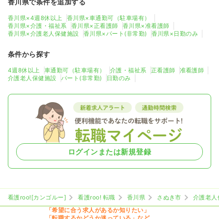
香川県で条件を追加する
香川県×4週8休以上
香川県×車通勤可（駐車場有）
香川県×介護・福祉系
香川県×正看護師
香川県×准看護師
香川県×介護老人保健施設
香川県×パート(非常勤)
香川県×日勤のみ
条件から探す
4週8休以上
車通勤可（駐車場有）
介護・福祉系
正看護師
准看護師
介護老人保健施設
パート(非常勤)
日勤のみ
ログインまたは新規登録
看護roo![カンゴルー]
看護roo! 転職
香川県
さぬき市
介護老人
「希望に合う求人があるか知りたい」
「転職するかどうか迷っている」など