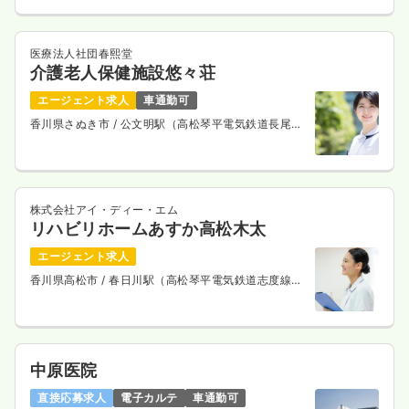
医療法人社団春熙堂
介護老人保健施設悠々荘
エージェント求人
車通勤可
香川県さぬき市
/ 公文明駅（高松琴平電気鉄道長尾
線） 車11分
株式会社アイ・ディー・エム
リハビリホームあすか高松木太
エージェント求人
香川県高松市
/ 春日川駅（高松琴平電気鉄道志度線）
徒歩10分
中原医院
直接応募求人
電子カルテ
車通勤可