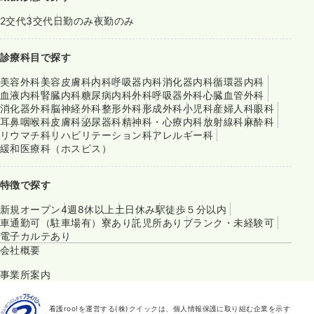
2交代
3交代
日勤のみ
夜勤のみ
診療科目で探す
美容外科
美容皮膚科
内科
呼吸器内科
消化器内科
循環器内科
血液内科
腎臓内科
糖尿病内科
外科
呼吸器外科
心臓血管外科
消化器外科
脳神経外科
整形外科
形成外科
小児科
産婦人科
眼科
耳鼻咽喉科
皮膚科
泌尿器科
精神科・心療内科
放射線科
麻酔科
リウマチ科
リハビリテーション科
アレルギー科
緩和医療科（ホスピス）
特徴で探す
新規オープン
4週8休以上
土日休み
駅徒歩５分以内
車通勤可（駐車場有）
寮あり
託児所あり
ブランク・未経験可
電子カルテあり
会社概要
事業所案内
看護roo!を運営する(株)クイックは、個人情報保護に取り組む企業を示す