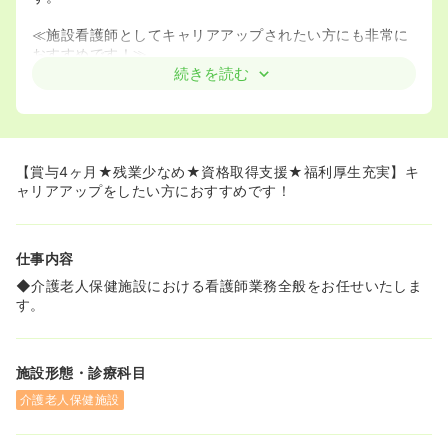
≪施設看護師としてキャリアアップされたい方にも非常に
おすすめです！≫
◆法人として介護老人保健施設やグループホーム、デイサ
続きを読む
ービスなど幅広い福祉サービスを展開しているため、看護
師として福祉の分野を幅広く学びたいという方にもお勧め
です。
◆資格取得支援金交付制度があり、法人全体として職員の
スキルアップを推奨しています。
【賞与4ヶ月★残業少なめ★資格取得支援★福利厚生充実】キ
ャリアアップをしたい方におすすめです！
仕事内容
◆介護老人保健施設における看護師業務全般をお任せいたしま
す。
施設形態・診療科目
介護老人保健施設