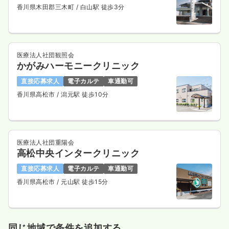
香川県木田郡三木町
/ 白山駅 徒歩3分
医療法人社団観照会
かがみハーモニークリニック
直接応募求人
電子カルテ
車通勤可
香川県高松市
/ 潟元駅 徒歩10分
医療法人社団重陽会
高松中央インタークリニック
直接応募求人
電子カルテ
車通勤可
香川県高松市
/ 元山駅 徒歩15分
同じ地域で条件を追加する