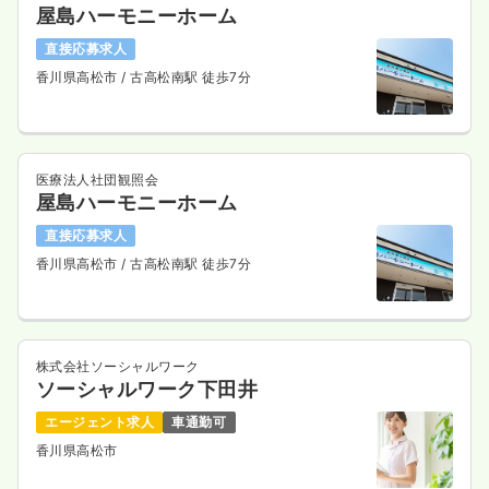
屋島ハーモニーホーム
4週8休以上
月給25万円以上可
直接応募求人
気になる
詳細を見る
香川県高松市
/ 古高松南駅 徒歩7分
医療法人社団観照会
屋島ハーモニーホーム
直接応募求人
香川県高松市
/ 古高松南駅 徒歩7分
株式会社ソーシャルワーク
ソーシャルワーク下田井
エージェント求人
車通勤可
香川県高松市