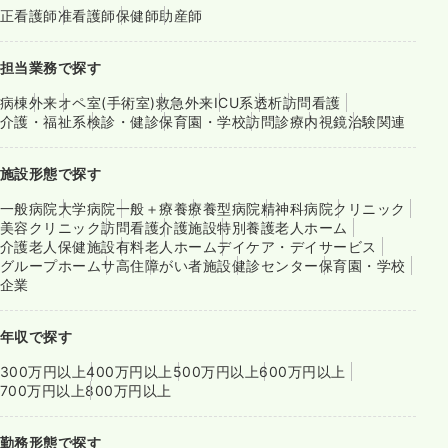
正看護師
准看護師
保健師
助産師
担当業務で探す
病棟
外来
オペ室(手術室)
救急外来
ICU系
透析
訪問看護
介護・福祉系
検診・健診
保育園・学校
訪問診療
内視鏡
治験関連
施設形態で探す
一般病院
大学病院
一般＋療養
療養型病院
精神科病院
クリニック
美容クリニック
訪問看護
介護施設
特別養護老人ホーム
介護老人保健施設
有料老人ホーム
デイケア・デイサービス
グループホーム
サ高住
障がい者施設
健診センター
保育園・学校
企業
年収で探す
300万円以上
400万円以上
500万円以上
600万円以上
700万円以上
800万円以上
勤務形態で探す