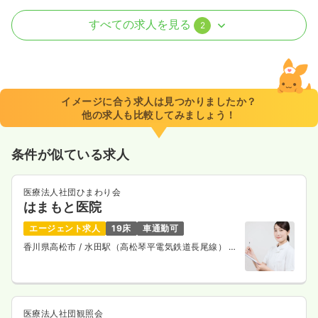
訪問看護
訪問看護
正看護師
すべての求人を見る
2
一時募集休止
日勤のみ（常勤）
16.2〜25.0
給与
万円
/月
賞与2回
※一例
イメージに合う求人は見つかりましたか？
時間
8:30～17:30
（休憩60分）
他の求人も比較してみましょう！
土日休み
オンコールあり
月給25万円以上可
条件が似ている求人
気になる
詳細を見る
医療法人社団ひまわり会
はまもと医院
介護・福祉系
介護老人保健施設
正・准看護師
エージェント求人
19床
車通勤可
香川県高松市
/ 水田駅（高松琴平電気鉄道長尾線） 車
一時募集休止
2交代（常勤）
5分
16.2〜25.0
給与
万円
/月
賞与2回
※一例
時間
7:30～16:30
医療法人社団観照会