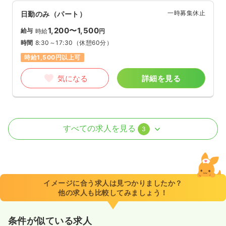
一時募集休止
日勤のみ（パート）
1,200〜1,500
給与
時給
円
時間
8:30～17:30
（休憩60分）
時給1,500円以上可
気になる
詳細を見る
訪問看護
訪問看護
正看護師
すべての求人を見る
3
一時募集休止
日勤のみ（常勤）
16.2〜25.0
給与
万円
/月
賞与2回
※一例
イメージに合う求人は見つかりましたか？
時間
8:30～17:30
（休憩60分）
他の求人も比較してみましょう！
土日休み
オンコールあり
月給25万円以上可
条件が似ている求人
気になる
詳細を見る