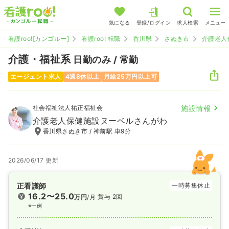
気になる
登録/ログイン
求人検索
メニュー
看護roo![カンゴルー]
看護roo! 転職
香川県
さぬき市
介護老人
介護・福祉系
日勤のみ / 常勤
エージェント求人
4週8休以上
月給25万円以上可
社会福祉法人祐正福祉会
施設情報
介護老人保健施設ヌーベルさんがわ
香川県さぬき市 / 神前駅 車9分
2026/06/17 更新
正看護師
一時募集休止
16.2〜25.0
賞与 2回
万円
/月
※一例