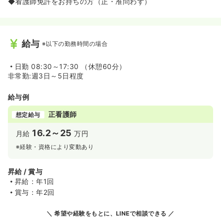
◆看護師免許をお持ちの方（正・准問わず）
給与
※以下の勤務時間の場合
日勤
08:30～17:30 （休憩60分）
非常勤:週3日～5日程度
給与例
正看護師
想定給与
16.2～25
月給
万円
※経験・資格により変動あり
昇給 / 賞与
昇給：年1回
賞与：年2回
希望や経験をもとに、LINEで相談できる