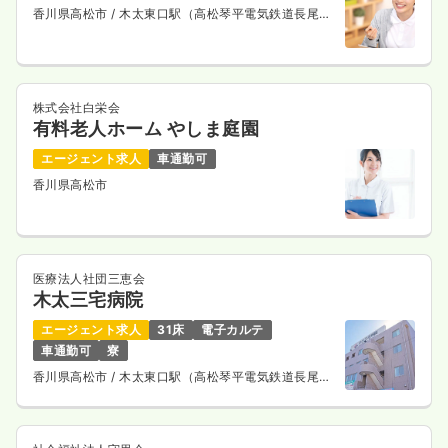
香川県高松市
/ 木太東口駅（高松琴平電気鉄道長尾
線） 徒歩11分
気になる
詳細を見る
株式会社白栄会
有料老人ホーム やしま庭園
エージェント求人
車通勤可
香川県高松市
医療法人社団三恵会
木太三宅病院
エージェント求人
31床
電子カルテ
車通勤可
寮
香川県高松市
/ 木太東口駅（高松琴平電気鉄道長尾
線） 徒歩4分