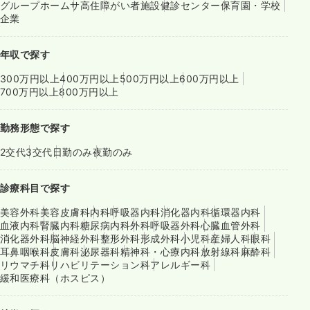
グループホーム
サ高住
障がい者施設
健診センター
保育園・学校
企業
年収で探す
300万円以上
400万円以上
500万円以上
600万円以上
700万円以上
800万円以上
勤務形態で探す
2交代
3交代
日勤のみ
夜勤のみ
診療科目で探す
美容外科
美容皮膚科
内科
呼吸器内科
消化器内科
循環器内科
血液内科
腎臓内科
糖尿病内科
外科
呼吸器外科
心臓血管外科
消化器外科
脳神経外科
整形外科
形成外科
小児科
産婦人科
眼科
耳鼻咽喉科
皮膚科
泌尿器科
精神科・心療内科
放射線科
麻酔科
リウマチ科
リハビリテーション科
アレルギー科
緩和医療科（ホスピス）