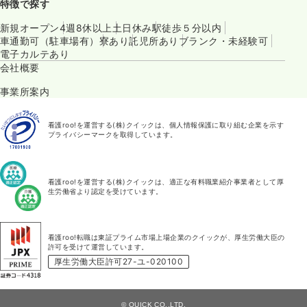
特徴で探す
新規オープン
4週8休以上
土日休み
駅徒歩５分以内
車通勤可（駐車場有）
寮あり
託児所あり
ブランク・未経験可
電子カルテあり
会社概要
事業所案内
看護roo!を運営する(株)クイックは、個人情報保護に取り組む企業を示す
プライバシーマークを取得しています。
看護roo!を運営する(株)クイックは、適正な有料職業紹介事業者として厚
生労働省より認定を受けています。
看護roo!転職は東証プライム市場上場企業のクイックが、厚生労働大臣の
許可を受けて運営しています。
厚生労働大臣許可27-ユ-020100
© QUICK CO.,LTD.