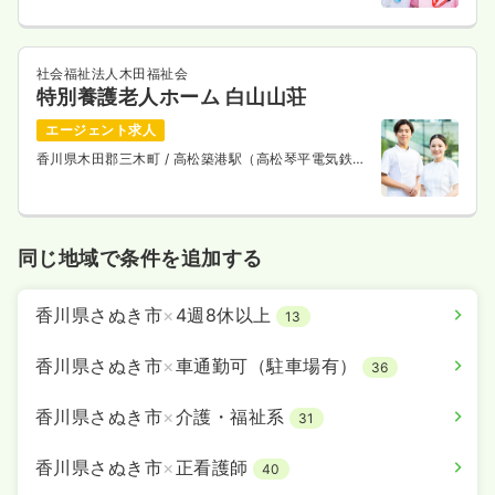
社会福祉法人木田福祉会
特別養護老人ホーム 白山山荘
エージェント求人
香川県木田郡三木町
/ 高松築港駅（高松琴平電気鉄道
琴平線） 車30分
同じ地域で条件を追加する
香川県さぬき市
×
4週8休以上
13
香川県さぬき市
×
車通勤可（駐車場有）
36
香川県さぬき市
×
介護・福祉系
31
香川県さぬき市
×
正看護師
40