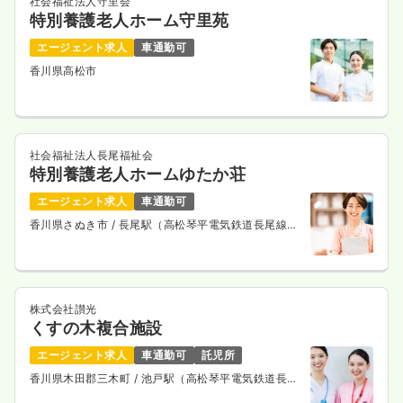
社会福祉法人守里会
特別養護老人ホーム守里苑
エージェント求人
車通勤可
香川県高松市
社会福祉法人長尾福祉会
特別養護老人ホームゆたか荘
エージェント求人
車通勤可
香川県さぬき市
/ 長尾駅（高松琴平電気鉄道長尾線）
車7分
株式会社讃光
くすの木複合施設
エージェント求人
車通勤可
託児所
香川県木田郡三木町
/ 池戸駅（高松琴平電気鉄道長尾
線） 徒歩5分