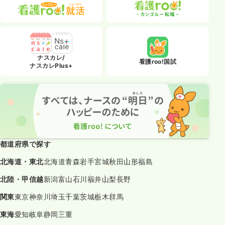
ナスカレ/
看護roo!国試
ナスカレPlus+
都道府県で探す
北海道・東北
北海道
青森
岩手
宮城
秋田
山形
福島
北陸・甲信越
新潟
富山
石川
福井
山梨
長野
関東
東京
神奈川
埼玉
千葉
茨城
栃木
群馬
東海
愛知
岐阜
静岡
三重