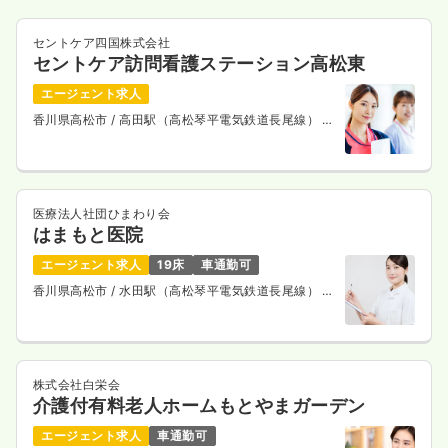
セントケア四国株式会社
セントケア訪問看護ステーション高松東
介護・福祉系
介護老人保健施設
正・准看護師
エージェント求人
香川県高松市
/ 高田駅（高松琴平電気鉄道長尾線） 徒
一時募集休止
2交代（常勤）
歩7分
16.2〜25.0
給与
万円
/月
賞与2回
※一例
時間
7:30～16:30
医療法人社団ひまわり会
はまもと医院
4週8休以上
月給25万円以上可
エージェント求人
19床
車通勤可
気になる
詳細を見る
香川県高松市
/ 水田駅（高松琴平電気鉄道長尾線） 車
5分
一時募集休止
日勤のみ（パート）
株式会社白栄会
1,200〜1,500
給与
時給
円
介護付有料老人ホームもとやまガーデン
時間
7:30～16:30
エージェント求人
車通勤可
時給1,500円以上可