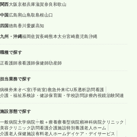
関西
大阪
京都
兵庫
滋賀
奈良
和歌山
中国
広島
岡山
鳥取
島根
山口
四国
徳島
香川
愛媛
高知
九州・沖縄
福岡
佐賀
長崎
熊本
大分
宮崎
鹿児島
沖縄
職種で探す
正看護師
准看護師
保健師
助産師
担当業務で探す
病棟
外来
オペ室(手術室)
救急外来
ICU系
透析
訪問看護
介護・福祉系
検診・健診
保育園・学校
訪問診療
内視鏡
治験関連
施設形態で探す
一般病院
大学病院
一般＋療養
療養型病院
精神科病院
クリニック
美容クリニック
訪問看護
介護施設
特別養護老人ホーム
介護老人保健施設
有料老人ホーム
デイケア・デイサービス