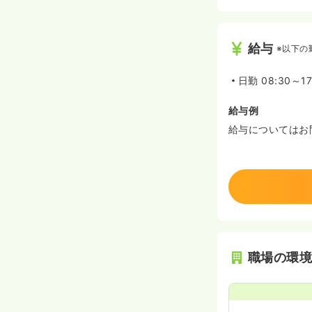
給与
※以下の
日勤
08:30～1
給与例
給与についてはお
職場の環