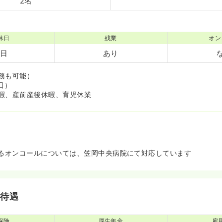
2名
休日
残業
オン
7日
あり
務も可能）
日）
暇、産前産後休暇、育児休業
るオンコールについては、笠岡中央病院にて対応しています
・待遇
保険
厚生年金
雇