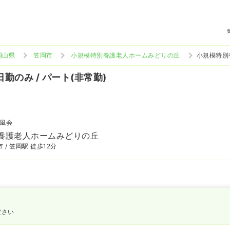
岡山県
笠岡市
小規模特別養護老人ホームみどりの丘
小規模特別
日勤のみ / パート(非常勤)
風会
養護老人ホームみどりの丘
 / 笠岡駅 徒歩12分
ださい