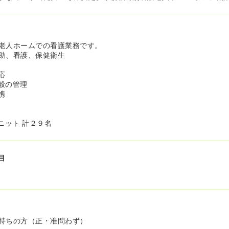
老人ホームでの看護業務です。
助、看護、保健衛生
応
般の管理
携
ニット 計２９名
目
持ちの方（正・准問わず）