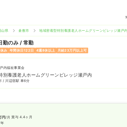
岡山県
倉敷市
地域密着型特別養護老人ホームグリーンビレッジ瀬戸
日勤のみ / 常勤
曜休み
年間休日122日
4週8休以上
月給23万円以上可
戸内福祉事業会
特別養護老人ホームグリーンビレッジ瀬戸内
 / 川辺宿駅 車6分
賞与 4.4ヶ月
万円
/月
/年