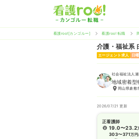
看護roo![カンゴルー]
看護roo! 転職
介護・福祉系
エージェント求人
日
社会福祉法人瀬
地域密着型
岡山県倉敷市
2026/07/21 更新
正看護師
19.0〜23.2
303〜371
万円