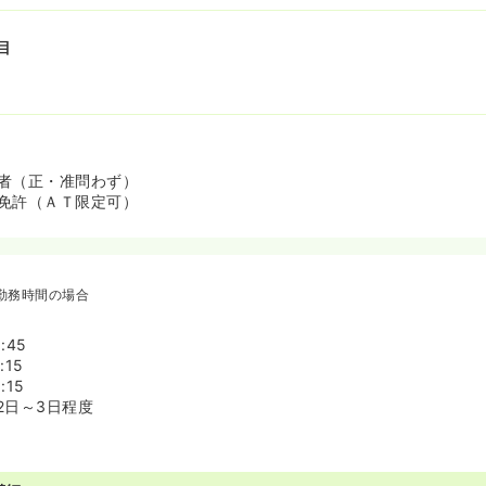
目
者（正・准問わず）
免許（ＡＴ限定可）
勤務時間の場合
:45
:15
:15
2日～3日程度