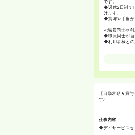
です。
◆週休2日制で
けます。
◆賞与や手当が
≪職員同士や利
◆職員同士が自
◆利用者様との
【日勤常勤★賞与
す♪
仕事内容
◆デイサービスセ