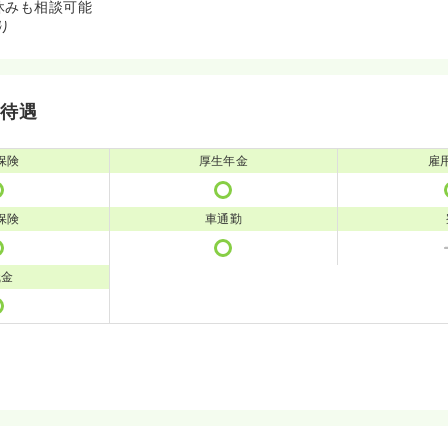
休みも相談可能
り
・待遇
保険
厚生年金
雇
保険
車通勤
職金