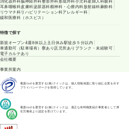
消化器外科
脳神経外科
整形外科
形成外科
小児科
産婦人科
眼科
耳鼻咽喉科
皮膚科
泌尿器科
精神科・心療内科
放射線科
麻酔科
リウマチ科
リハビリテーション科
アレルギー科
緩和医療科（ホスピス）
特徴で探す
新規オープン
4週8休以上
土日休み
駅徒歩５分以内
車通勤可（駐車場有）
寮あり
託児所あり
ブランク・未経験可
電子カルテあり
会社概要
事業所案内
看護roo!を運営する(株)クイックは、個人情報保護に取り組む企業を示す
プライバシーマークを取得しています。
看護roo!を運営する(株)クイックは、適正な有料職業紹介事業者として厚
生労働省より認定を受けています。