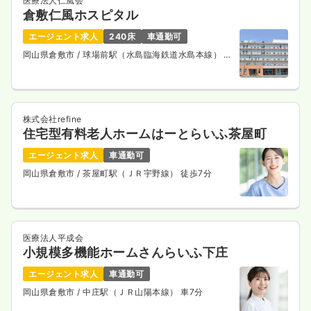
医療法人仁風会
倉敷仁風ホスピタル
エージェント求人
240床
車通勤可
岡山県倉敷市
/ 球場前駅（水島臨海鉄道水島本線） 徒
歩8分
株式会社refine
住宅型有料老人ホームはーとらいふ茶屋町
エージェント求人
車通勤可
岡山県倉敷市
/ 茶屋町駅（ＪＲ宇野線） 徒歩7分
医療法人平成会
小規模多機能ホームさんらいふ下庄
エージェント求人
車通勤可
岡山県倉敷市
/ 中庄駅（ＪＲ山陽本線） 車7分