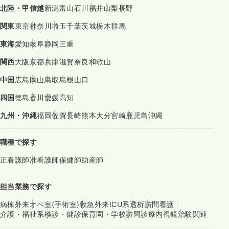
北陸・甲信越
新潟
富山
石川
福井
山梨
長野
関東
東京
神奈川
埼玉
千葉
茨城
栃木
群馬
東海
愛知
岐阜
静岡
三重
関西
大阪
京都
兵庫
滋賀
奈良
和歌山
中国
広島
岡山
鳥取
島根
山口
四国
徳島
香川
愛媛
高知
九州・沖縄
福岡
佐賀
長崎
熊本
大分
宮崎
鹿児島
沖縄
職種で探す
正看護師
准看護師
保健師
助産師
担当業務で探す
病棟
外来
オペ室(手術室)
救急外来
ICU系
透析
訪問看護
介護・福祉系
検診・健診
保育園・学校
訪問診療
内視鏡
治験関連