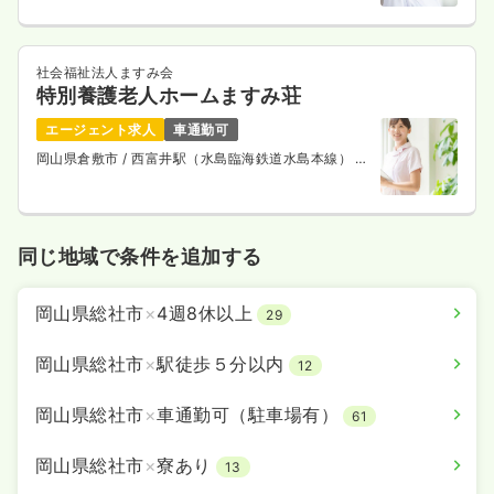
社会福祉法人ますみ会
特別養護老人ホームますみ荘
エージェント求人
車通勤可
岡山県倉敷市
/ 西富井駅（水島臨海鉄道水島本線） 徒
歩7分
同じ地域で条件を追加する
岡山県総社市
×
4週8休以上
29
岡山県総社市
×
駅徒歩５分以内
12
岡山県総社市
×
車通勤可（駐車場有）
61
岡山県総社市
×
寮あり
13