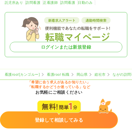
託児所あり
訪問看護
正看護師
訪問看護
日勤のみ
ログインまたは新規登録
看護roo![カンゴルー]
看護roo! 転職
岡山県
総社市
ながの訪問
「希望に合う求人があるか知りたい」
「転職するかどうか迷っている」など
お気軽にご相談ください
登録して相談してみる