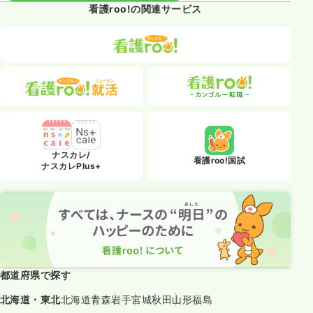
看護roo!の関連サービス
ナスカレ/
看護roo!国試
ナスカレPlus+
都道府県で探す
北海道・東北
北海道
青森
岩手
宮城
秋田
山形
福島