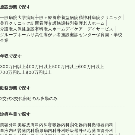
施設形態で探す
一般病院
大学病院
一般＋療養
療養型病院
精神科病院
クリニック
美容クリニック
訪問看護
介護施設
特別養護老人ホーム
介護老人保健施設
有料老人ホーム
デイケア・デイサービス
グループホーム
サ高住
障がい者施設
健診センター
保育園・学校
企業
年収で探す
300万円以上
400万円以上
500万円以上
600万円以上
700万円以上
800万円以上
勤務形態で探す
2交代
3交代
日勤のみ
夜勤のみ
診療科目で探す
美容外科
美容皮膚科
内科
呼吸器内科
消化器内科
循環器内科
血液内科
腎臓内科
糖尿病内科
外科
呼吸器外科
心臓血管外科