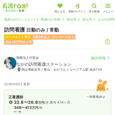
気になる
登録/ログイン
求人検索
メニュー
看護roo![カンゴルー]
看護roo! 転職
岡山県
総社市
ながの訪問
訪問看護
日勤のみ / 常勤
エージェント求人
4週8休以上
オンコールあり
月給26万円以上可
医療法人行堂会
施設情報
ながの訪問看護ステーション
岡山県総社市 / 東山・おかでんミュージアム駅 徒歩11分
2026/06/02 更新
正看護師
一時募集休止
22.8〜26.8
賞与 4.14ヶ月
万円
/月
348〜412
万円
/年
※一例