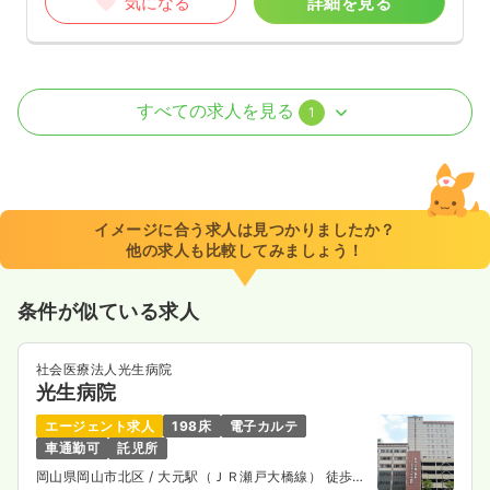
気になる
詳細を見る
その他
その他介護施設
正看護師
すべての求人を見る
1
一時募集休止
日勤のみ（常勤）
20.8〜24.4
給与
万円
/月
賞与4ヶ月
※一例
イメージに合う求人は見つかりましたか？
時間
8:30～17:30
（休憩60分）
他の求人も比較してみましょう！
日祝休み
月給24万円以上可
条件が似ている求人
気になる
詳細を見る
社会医療法人光生病院
光生病院
エージェント求人
198床
電子カルテ
車通勤可
託児所
岡山県岡山市北区
/ 大元駅（ＪＲ瀬戸大橋線） 徒歩