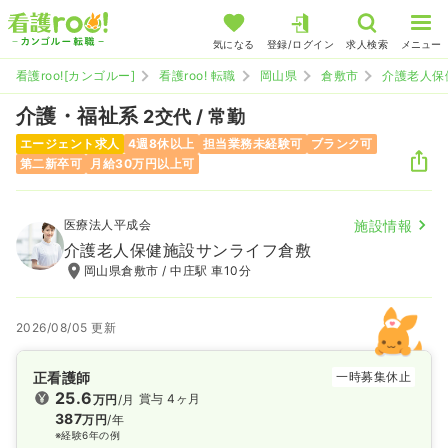
気になる
登録/ログイン
求人検索
メニュー
看護roo![カンゴルー]
看護roo! 転職
岡山県
倉敷市
介護老人保
介護・福祉系
2交代 / 常勤
エージェント求人
4週8休以上
担当業務未経験可
ブランク可
第二新卒可
月給30万円以上可
医療法人平成会
施設情報
介護老人保健施設サンライフ倉敷
岡山県倉敷市 / 中庄駅 車10分
2026/08/05 更新
正看護師
一時募集休止
25.6
賞与 4ヶ月
万円
/月
387
万円
/年
※経験6年の例