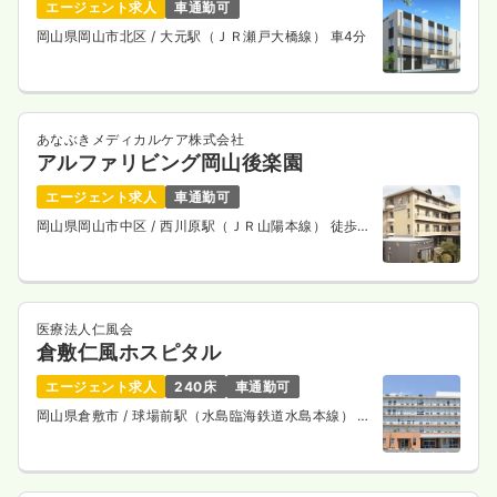
エージェント求人
車通勤可
岡山県岡山市北区
/ 大元駅（ＪＲ瀬戸大橋線） 車4分
あなぶきメディカルケア株式会社
アルファリビング岡山後楽園
エージェント求人
車通勤可
岡山県岡山市中区
/ 西川原駅（ＪＲ山陽本線） 徒歩11
分
医療法人仁風会
倉敷仁風ホスピタル
エージェント求人
240床
車通勤可
岡山県倉敷市
/ 球場前駅（水島臨海鉄道水島本線） 徒
歩8分