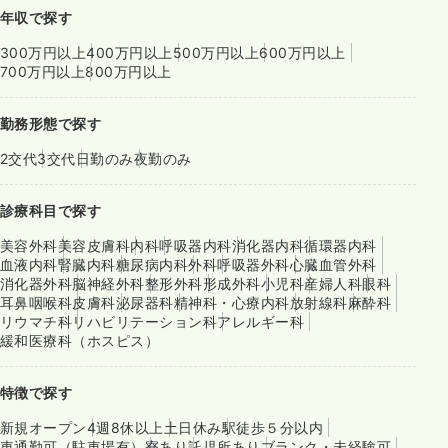
年収で探す
300万円以上
400万円以上
500万円以上
600万円以上
700万円以上
800万円以上
勤務形態で探す
2交代
3交代
日勤のみ
夜勤のみ
診療科目で探す
美容外科
美容皮膚科
内科
呼吸器内科
消化器内科
循環器内科
血液内科
腎臓内科
糖尿病内科
外科
呼吸器外科
心臓血管外科
消化器外科
脳神経外科
整形外科
形成外科
小児科
産婦人科
眼科
耳鼻咽喉科
皮膚科
泌尿器科
精神科・心療内科
放射線科
麻酔科
リウマチ科
リハビリテーション科
アレルギー科
緩和医療科（ホスピス）
特徴で探す
新規オープン
4週8休以上
土日休み
駅徒歩５分以内
車通勤可（駐車場有）
寮あり
託児所あり
ブランク・未経験可