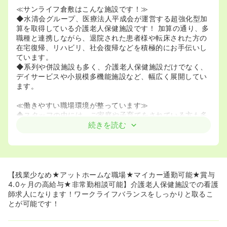
≪サンライフ倉敷はこんな施設です！≫
◆水清会グループ、医療法人平成会が運営する超強化型加
算を取得している介護老人保健施設です！ 加算の通り、多
職種と連携しながら、退院された患者様や転床された方の
在宅復帰、リハビリ、社会復帰などを積極的にお手伝いし
ています。
◆系列や併設施設も多く、介護老人保健施設だけでなく、
デイサービスや小規模多機能施設など、幅広く展開してい
ます。
≪働きやすい職場環境が整っています≫
◆スタッフの中には、ご家庭や子育てをされている方も多
く、残業を減らしながら、家庭や私生活と仕事を両立して
続きを読む
いる方が多い環境です。定時近い時間に終えられるよう
に、日中スタッフ同士で声を掛け合いながら協力していま
す！ 家庭と仕事の両立がしやすい職場環境です。
◆非常勤や、夜勤回数2回/月といった働き方についても相
談可能ですので、ご状況に合わせた働き方ができます。家
【残業少なめ★アットホームな職場★マイカー通勤可能★賞与
庭やライフプランなどがあっても、長期的な勤務ができる
4.0ヶ月の高給与★非常勤相談可能】介護老人保健施設での看護
ような体制づくりをしています。
師求人になります！ワークライフバランスをしっかりと取るこ
◆施設も内装をリフォームしており、見学や面接にお越し
とが可能です！
になった方々からも、「施設の明るさ」「建物の内装のき
れいさ」など、ご好評をいただいています。