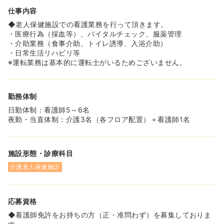
仕事内容
≪福利厚生面も整っています≫
◆賞与が4ヶ月と高水準の求人です。 母体のグループや法
◆老人保健施設での看護業務を行って頂きます。
人が複数展開されており、財務面が安定しやすいため実現
・医療行為（採血等）、バイタルチェック、服薬管理
できています！
・介助業務（食事介助、トイレ誘導、入浴介助）
◆産育休からの復帰後も時短で働ける職場です。復帰後
・日常生活リハビリ等
も、お子様が小学校に上がるまで時短常勤が相談可能です
※運転業務は基本的に運転士がいるためございません。
ので、ママさんナースやパパさんナースが活躍しやすい環
境になっています。
勤務体制
≪非常勤相談可能です！≫
◆非常勤スタッフの募集もある場合がございます！ 働き方
日勤体制：看護師5～6名
や勤務時間などの相談もしやすい環境ですので、ご希望が
夜勤・当直体制：介護3名（各フロア配置）＋看護師1名
あればご相談ください。
施設形態・診療科目
介護老人保健施設
応募資格
◆看護師免許をお持ちの方（正・准問わず）を募集しておりま