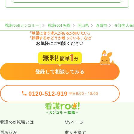
看護roo![カンゴルー]
看護roo! 転職
岡山県
倉敷市
介護老人保
「希望に合う求人があるか知りたい」
「転職するかどうか迷っている」など
お気軽にご相談ください
登録して相談してみる
0120-512-919
平日9:00～18:00
看護roo!転職とは
Myページ
選考状況
求人を探す