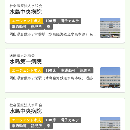
社会医療法人水和会
水島中央病院
エージェント求人
198床
電子カルテ
車通勤可
託児所
寮
岡山県倉敷市
/ 常盤駅（水島臨海鉄道水島本線） 徒歩
8分
医療法人水清会
水島第一病院
エージェント求人
199床
車通勤可
託児所
岡山県倉敷市
/ 栄駅（水島臨海鉄道水島本線） 徒歩
13分
社会医療法人水和会
水島中央病院
エージェント求人
198床
電子カルテ
車通勤可
託児所
寮