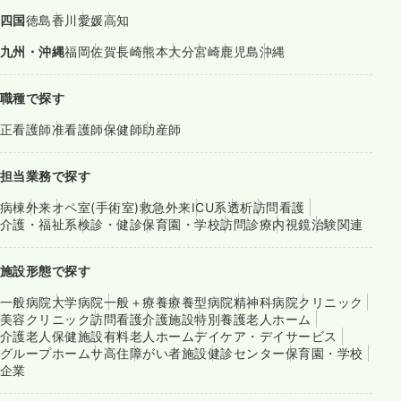
四国
徳島
香川
愛媛
高知
九州・沖縄
福岡
佐賀
長崎
熊本
大分
宮崎
鹿児島
沖縄
職種で探す
正看護師
准看護師
保健師
助産師
担当業務で探す
病棟
外来
オペ室(手術室)
救急外来
ICU系
透析
訪問看護
介護・福祉系
検診・健診
保育園・学校
訪問診療
内視鏡
治験関連
施設形態で探す
一般病院
大学病院
一般＋療養
療養型病院
精神科病院
クリニック
美容クリニック
訪問看護
介護施設
特別養護老人ホーム
介護老人保健施設
有料老人ホーム
デイケア・デイサービス
グループホーム
サ高住
障がい者施設
健診センター
保育園・学校
企業