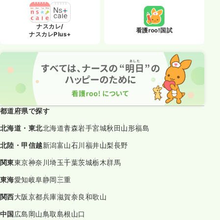
ナスカレ/
看護roo!国試
ナスカレPlus+
都道府県で探す
北海道・東北
北海道
青森
岩手
宮城
秋田
山形
福島
北陸・甲信越
新潟
富山
石川
福井
山梨
長野
関東
東京
神奈川
埼玉
千葉
茨城
栃木
群馬
東海
愛知
岐阜
静岡
三重
関西
大阪
京都
兵庫
滋賀
奈良
和歌山
中国
広島
岡山
鳥取
島根
山口