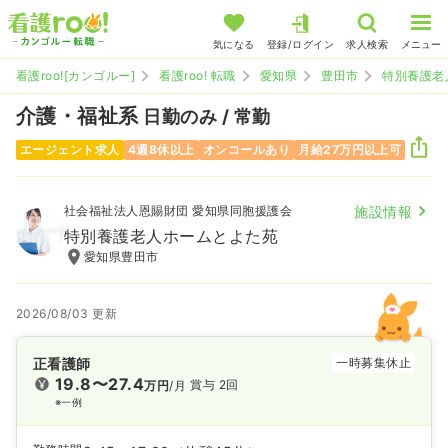
気になる
登録/ログイン
求人検索
メニュー
看護roo![カンゴルー]
看護roo! 転職
愛知県
豊田市
特別養護老
介護・福祉系
日勤のみ / 常勤
エージェント求人
4週8休以上
オンコールあり
月給27万円以上可
社会福祉法人恩賜財団 愛知県同胞援護会
施設情報
特別養護老人ホームとよた苑
愛知県豊田市
2026/08/03 更新
正看護師
一時募集休止
19.8〜27.4
賞与 2回
万円
/月
※一例