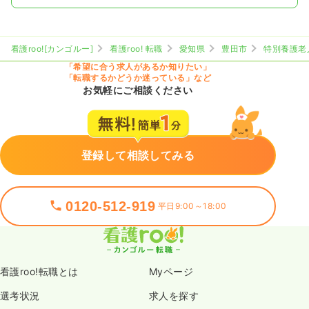
看護roo![カンゴルー]
看護roo! 転職
愛知県
豊田市
特別養護老
「希望に合う求人があるか知りたい」
「転職するかどうか迷っている」など
お気軽にご相談ください
登録して相談してみる
0120-512-919
平日9:00～18:00
看護roo!転職とは
Myページ
選考状況
求人を探す