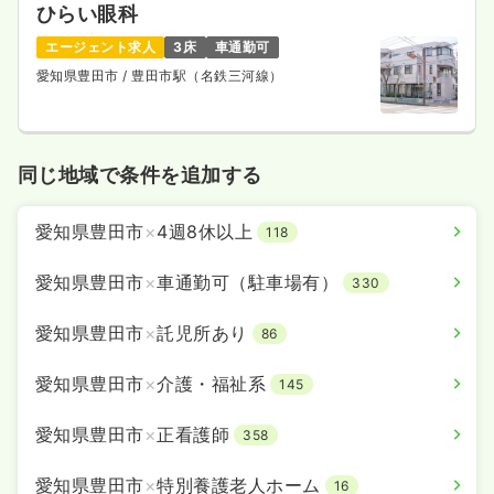
ひらい眼科
エージェント求人
3床
車通勤可
愛知県豊田市
/ 豊田市駅（名鉄三河線）
同じ地域で条件を追加する
愛知県豊田市
×
4週8休以上
118
愛知県豊田市
×
車通勤可（駐車場有）
330
愛知県豊田市
×
託児所あり
86
愛知県豊田市
×
介護・福祉系
145
愛知県豊田市
×
正看護師
358
愛知県豊田市
×
特別養護老人ホーム
16