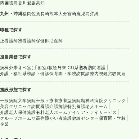
四国
徳島
香川
愛媛
高知
九州・沖縄
福岡
佐賀
長崎
熊本
大分
宮崎
鹿児島
沖縄
職種で探す
正看護師
准看護師
保健師
助産師
担当業務で探す
病棟
外来
オペ室(手術室)
救急外来
ICU系
透析
訪問看護
介護・福祉系
検診・健診
保育園・学校
訪問診療
内視鏡
治験関連
施設形態で探す
一般病院
大学病院
一般＋療養
療養型病院
精神科病院
クリニック
美容クリニック
訪問看護
介護施設
特別養護老人ホーム
介護老人保健施設
有料老人ホーム
デイケア・デイサービス
グループホーム
サ高住
障がい者施設
健診センター
保育園・学校
企業