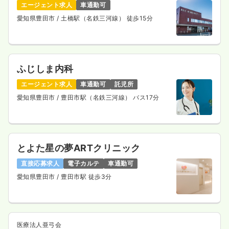
エージェント求人
車通勤可
愛知県豊田市
/ 土橋駅（名鉄三河線） 徒歩15分
ふじしま内科
エージェント求人
車通勤可
託児所
愛知県豊田市
/ 豊田市駅（名鉄三河線） バス17分
とよた星の夢ARTクリニック
直接応募求人
電子カルテ
車通勤可
愛知県豊田市
/ 豊田市駅 徒歩3分
医療法人亜弓会