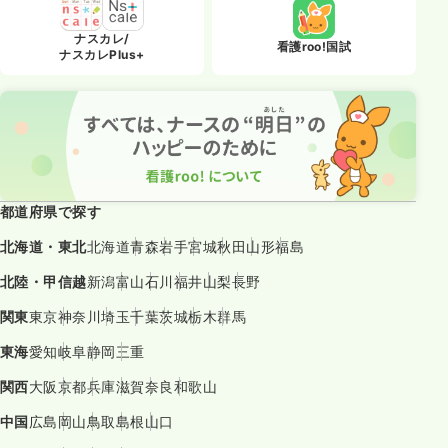
ナスカレ/
看護roo!国試
ナスカレPlus+
都道府県で探す
北海道・東北
北海道
青森
岩手
宮城
秋田
山形
福島
北陸・甲信越
新潟
富山
石川
福井
山梨
長野
関東
東京
神奈川
埼玉
千葉
茨城
栃木
群馬
東海
愛知
岐阜
静岡
三重
関西
大阪
京都
兵庫
滋賀
奈良
和歌山
中国
広島
岡山
鳥取
島根
山口