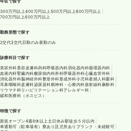
年収で探す
300万円以上
400万円以上
500万円以上
600万円以上
700万円以上
800万円以上
勤務形態で探す
2交代
3交代
日勤のみ
夜勤のみ
診療科目で探す
美容外科
美容皮膚科
内科
呼吸器内科
消化器内科
循環器内科
血液内科
腎臓内科
糖尿病内科
外科
呼吸器外科
心臓血管外科
消化器外科
脳神経外科
整形外科
形成外科
小児科
産婦人科
眼科
耳鼻咽喉科
皮膚科
泌尿器科
精神科・心療内科
放射線科
麻酔科
リウマチ科
リハビリテーション科
アレルギー科
緩和医療科（ホスピス）
特徴で探す
新規オープン
4週8休以上
土日休み
駅徒歩５分以内
車通勤可（駐車場有）
寮あり
託児所あり
ブランク・未経験可