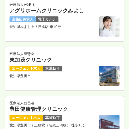
医療法人AGRIE
アグリホームクリニックみよし
直接応募求人
電子カルテ
愛知県みよし市
/ 日進駅 車10分
医療法人豊腎会
東加茂クリニック
エージェント求人
車通勤可
愛知県豊田市
医療法人豊昌会
豊田健康管理クリニック
エージェント求人
車通勤可
愛知県豊田市
/ 土橋駅（名鉄三河線） 徒歩15分