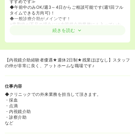
すすめです≫
◆午前中のみOK/週3～4日からご相談可能です(週1回フル
タイムできる方尚可)！
◆一般診療介助がメインです！
※常勤枠が不足の場合には内視鏡介助業務にも入っていた
だく可能性があります。
続きを読む
≪スキルアップ可能★≫
◆レントゲン、腹部超音波（エコー）、上部・下部消化管
内視鏡検査、睡眠時無呼吸検査など、各種検査を行ってお
り、幅広く知識や技術が身につきます！
【内視鏡介助経験者優遇★週休2日制★残業ほぼなし】スタッフ
◆ブランクのある方もご相談ください★
の仲が非常に良く、アットホームな職場です♪
仕事内容
◆クリニックでの外来業務を担当して頂きます。
・採血
・点滴
・内視鏡介助
・診察介助
など