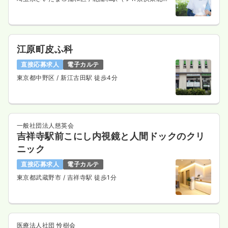
線） 徒歩4分
江原町皮ふ科
直接応募求人
電子カルテ
東京都中野区
/ 新江古田駅 徒歩4分
一般社団法人慈英会
吉祥寺駅前こにし内視鏡と人間ドックのクリ
ニック
直接応募求人
電子カルテ
東京都武蔵野市
/ 吉祥寺駅 徒歩1分
医療法人社団 怜樹会