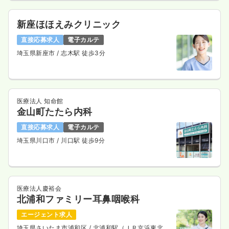
新座ほほえみクリニック
直接応募求人
電子カルテ
埼玉県新座市
/ 志木駅 徒歩3分
医療法人 知命館
金山町たたら内科
直接応募求人
電子カルテ
埼玉県川口市
/ 川口駅 徒歩9分
医療法人慶裕会
北浦和ファミリー耳鼻咽喉科
エージェント求人
埼玉県さいたま市浦和区
/ 北浦和駅（ＪＲ京浜東北