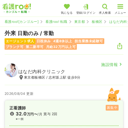
気になる
登録/ログイン
求人検索
メニュー
看護roo![カンゴルー]
看護roo! 転職
東京都
板橋区
はなだ内科
外来
日勤のみ / 常勤
エージェント求人
日祝休み
4週8休以上
担当業務未経験可
ブランク可
第二新卒可
月給32万円以上可
施設情報
はなだ内科クリニック
東京都板橋区 / 志村坂上駅 徒歩9分
2026/08/04 更新
正看護師
募集中
32.0
賞与 2回
万円〜
/月
※一例