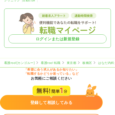
クリニック
日勤のみ
ログインまたは新規登録
看護roo![カンゴルー]
看護roo! 転職
東京都
板橋区
はなだ内科
「希望に合う求人があるか知りたい」
「転職するかどうか迷っている」など
お気軽にご相談ください
登録して相談してみる