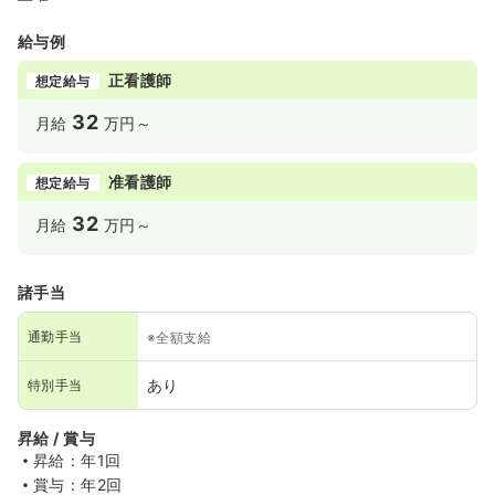
給与例
正看護師
想定給与
32
月給
万円～
准看護師
想定給与
32
月給
万円～
諸手当
通勤手当
※全額支給
あり
特別手当
昇給 / 賞与
昇給：年1回
賞与：年2回