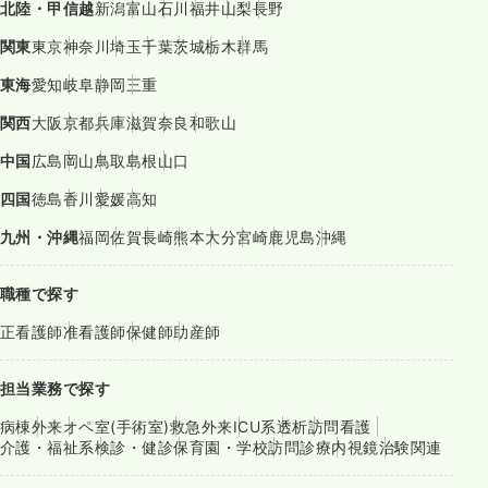
北陸・甲信越
新潟
富山
石川
福井
山梨
長野
関東
東京
神奈川
埼玉
千葉
茨城
栃木
群馬
東海
愛知
岐阜
静岡
三重
関西
大阪
京都
兵庫
滋賀
奈良
和歌山
中国
広島
岡山
鳥取
島根
山口
四国
徳島
香川
愛媛
高知
九州・沖縄
福岡
佐賀
長崎
熊本
大分
宮崎
鹿児島
沖縄
職種で探す
正看護師
准看護師
保健師
助産師
担当業務で探す
病棟
外来
オペ室(手術室)
救急外来
ICU系
透析
訪問看護
介護・福祉系
検診・健診
保育園・学校
訪問診療
内視鏡
治験関連