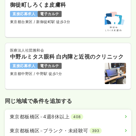
御徒町しろくま皮膚科
直接応募求人
電子カルテ
東京都台東区
/ 新御徒町駅 徒歩3分
医療法人社団雅和会
中野ルミタス眼科 白内障と近視のクリニック
直接応募求人
電子カルテ
東京都中野区
/ 中野駅 徒歩1分
同じ地域で条件を追加する
東京都板橋区
×
4週8休以上
408
東京都板橋区
×
ブランク・未経験可
393