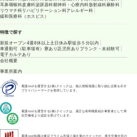
耳鼻咽喉科
皮膚科
泌尿器科
精神科・心療内科
放射線科
麻酔科
リウマチ科
リハビリテーション科
アレルギー科
緩和医療科（ホスピス）
特徴で探す
新規オープン
4週8休以上
土日休み
駅徒歩５分以内
車通勤可（駐車場有）
寮あり
託児所あり
ブランク・未経験可
電子カルテあり
会社概要
事業所案内
看護roo!を運営する(株)クイックは、個人情報保護に取り組む企業を示す
プライバシーマークを取得しています。
看護roo!を運営する(株)クイックは、適正な有料職業紹介事業者として厚
生労働省より認定を受けています。
看護roo!転職は東証プライム市場上場企業のクイックが、厚生労働大臣の