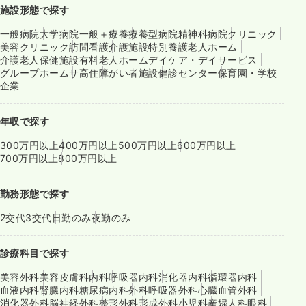
施設形態で探す
一般病院
大学病院
一般＋療養
療養型病院
精神科病院
クリニック
美容クリニック
訪問看護
介護施設
特別養護老人ホーム
介護老人保健施設
有料老人ホーム
デイケア・デイサービス
グループホーム
サ高住
障がい者施設
健診センター
保育園・学校
企業
年収で探す
300万円以上
400万円以上
500万円以上
600万円以上
700万円以上
800万円以上
勤務形態で探す
2交代
3交代
日勤のみ
夜勤のみ
診療科目で探す
美容外科
美容皮膚科
内科
呼吸器内科
消化器内科
循環器内科
血液内科
腎臓内科
糖尿病内科
外科
呼吸器外科
心臓血管外科
消化器外科
脳神経外科
整形外科
形成外科
小児科
産婦人科
眼科