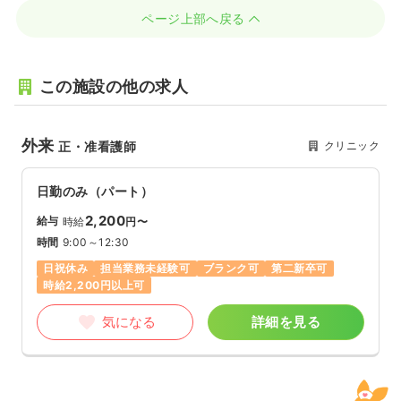
ページ上部へ戻る
この施設の他の求人
外来
クリニック
正・准看護師
日勤のみ（パート）
2,200
給与
時給
円〜
時間
9:00～12:30
日祝休み
担当業務未経験可
ブランク可
第二新卒可
時給2,200円以上可
気になる
詳細を見る