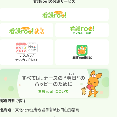
看護roo!の関連サービス
ナスカレ/
看護roo!国試
ナスカレPlus+
都道府県で探す
北海道・東北
北海道
青森
岩手
宮城
秋田
山形
福島