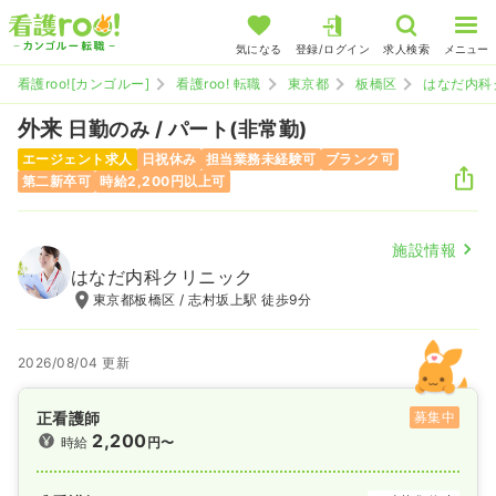
気になる
登録/ログイン
求人検索
メニュー
看護roo![カンゴルー]
看護roo! 転職
東京都
板橋区
はなだ内科
外来
日勤のみ / パート(非常勤)
エージェント求人
日祝休み
担当業務未経験可
ブランク可
第二新卒可
時給2,200円以上可
施設情報
はなだ内科クリニック
東京都板橋区 / 志村坂上駅 徒歩9分
2026/08/04 更新
正看護師
募集中
2,200
時給
円〜