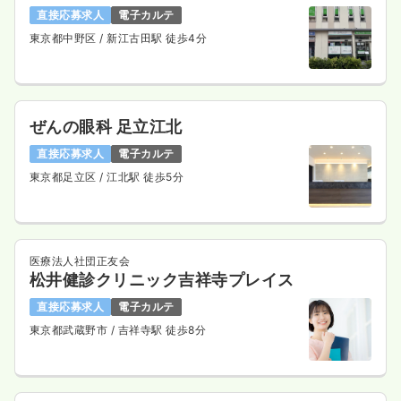
直接応募求人
電子カルテ
東京都中野区
/ 新江古田駅 徒歩4分
ぜんの眼科 足立江北
直接応募求人
電子カルテ
東京都足立区
/ 江北駅 徒歩5分
医療法人社団正友会
松井健診クリニック吉祥寺プレイス
直接応募求人
電子カルテ
東京都武蔵野市
/ 吉祥寺駅 徒歩8分