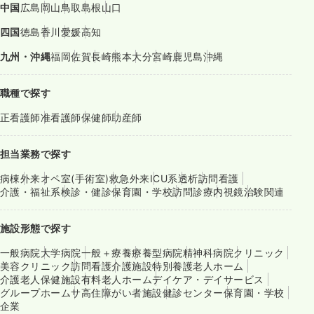
中国
広島
岡山
鳥取
島根
山口
四国
徳島
香川
愛媛
高知
九州・沖縄
福岡
佐賀
長崎
熊本
大分
宮崎
鹿児島
沖縄
職種で探す
正看護師
准看護師
保健師
助産師
担当業務で探す
病棟
外来
オペ室(手術室)
救急外来
ICU系
透析
訪問看護
介護・福祉系
検診・健診
保育園・学校
訪問診療
内視鏡
治験関連
施設形態で探す
一般病院
大学病院
一般＋療養
療養型病院
精神科病院
クリニック
美容クリニック
訪問看護
介護施設
特別養護老人ホーム
介護老人保健施設
有料老人ホーム
デイケア・デイサービス
グループホーム
サ高住
障がい者施設
健診センター
保育園・学校
企業