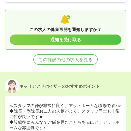
2026/07/28
正看護師の募集を開始
2026/07/13
正・准看護師の募集を休止
2026/05/11
正・准看護師の募集を開始
2025/02/17
正・准看護師の募集を休止
2024/07/04
正・准看護師の募集を開始
この求人の募集再開を通知しますか？
2020/09/17
正・准看護師を休止中
通知を受け取る
この施設の他の求人を見る
キャリアアドバイザーのおすすめポイント
≪スタッフの仲が非常に良く、アットホームな職場です♪≫
◆院長・副院長お二人の人柄がよく、スタッフ同士も非常
に仲が良いです★
◆診療後にみんなでご飯を囲むこともあるほど、アットホ
ームな雰囲気です♪