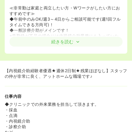
≪非常勤は家庭と両立したい方・Wワークがしたい方にお
すすめです≫
◆午前中のみOK/週3～4日からご相談可能です(週1回フル
タイムできる方尚可)！
◆一般診療介助がメインです！
※常勤枠が不足の場合には内視鏡介助業務にも入っていた
だく可能性があります。
続きを読む
≪スキルアップ可能★≫
◆レントゲン、腹部超音波（エコー）、上部・下部消化管
内視鏡検査、睡眠時無呼吸検査など、各種検査を行ってお
り、幅広く知識や技術が身につきます！
【内視鏡介助経験者優遇★週休2日制★残業ほぼなし】スタッフ
◆ブランクのある方もご相談ください★
の仲が非常に良く、アットホームな職場です♪
仕事内容
◆クリニックでの外来業務を担当して頂きます。
・採血
・点滴
・内視鏡介助
・診察介助