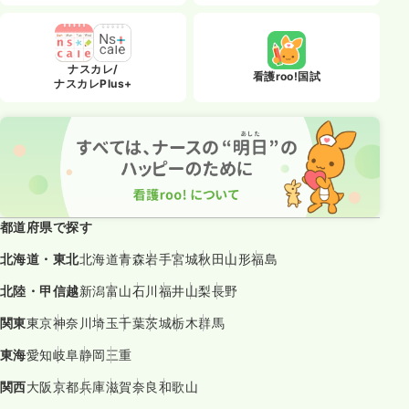
ナスカレ/
看護roo!国試
ナスカレPlus+
都道府県で探す
北海道・東北
北海道
青森
岩手
宮城
秋田
山形
福島
北陸・甲信越
新潟
富山
石川
福井
山梨
長野
関東
東京
神奈川
埼玉
千葉
茨城
栃木
群馬
東海
愛知
岐阜
静岡
三重
関西
大阪
京都
兵庫
滋賀
奈良
和歌山