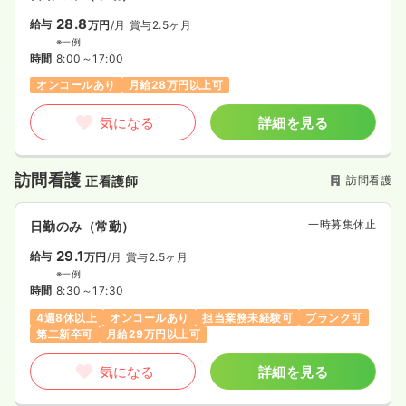
28.8
給与
万円
/月
賞与2.5ヶ月
※一例
時間
8:00～17:00
オンコールあり
月給28万円以上可
気になる
詳細を見る
訪問看護
訪問看護
正看護師
一時募集休止
日勤のみ（常勤）
29.1
給与
万円
/月
賞与2.5ヶ月
※一例
時間
8:30～17:30
4週8休以上
オンコールあり
担当業務未経験可
ブランク可
第二新卒可
月給29万円以上可
気になる
詳細を見る