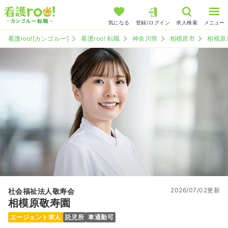
気になる
登録/ログイン
求人検索
メニュー
看護roo![カンゴルー]
看護roo! 転職
神奈川県
相模原市
相模原
2026/07/02更新
社会福祉法人敬寿会
相模原敬寿園
エージェント求人
託児所
車通勤可