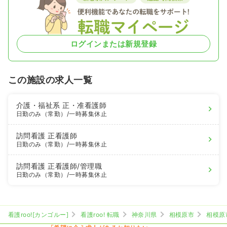
ログインまたは新規登録
この施設の求人一覧
介護・福祉系
正・准看護師
日勤のみ（常勤）
/一時募集休止
訪問看護
正看護師
日勤のみ（常勤）
/一時募集休止
訪問看護
正看護師
/管理職
日勤のみ（常勤）
/一時募集休止
看護roo![カンゴルー]
看護roo! 転職
神奈川県
相模原市
相模原