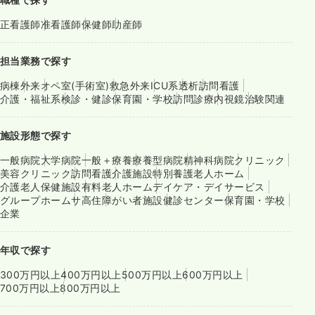
正看護師
准看護師
保健師
助産師
担当業務で探す
病棟
外来
オペ室(手術室)
救急外来
ICU系
透析
訪問看護
介護・福祉系
検診・健診
保育園・学校
訪問診療
内視鏡
治験関連
施設形態で探す
一般病院
大学病院
一般＋療養
療養型病院
精神科病院
クリニック
美容クリニック
訪問看護
介護施設
特別養護老人ホーム
介護老人保健施設
有料老人ホーム
デイケア・デイサービス
グループホーム
サ高住
障がい者施設
健診センター
保育園・学校
企業
年収で探す
300万円以上
400万円以上
500万円以上
600万円以上
700万円以上
800万円以上