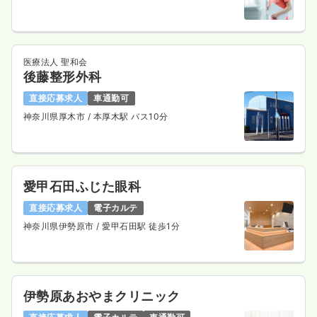
医療法人 聖和会
後藤整形外科
直接応募求人
車通勤可
神奈川県厚木市
/ 本厚木駅 バス10分
愛甲石田ふじた眼科
直接応募求人
電子カルテ
神奈川県伊勢原市
/ 愛甲石田駅 徒歩1分
伊勢原あおやまクリニック