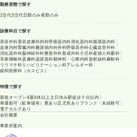
勤務形態で探す
2交代
3交代
日勤のみ
夜勤のみ
診療科目で探す
美容外科
美容皮膚科
内科
呼吸器内科
消化器内科
循環器内科
血液内科
腎臓内科
糖尿病内科
外科
呼吸器外科
心臓血管外科
消化器外科
脳神経外科
整形外科
形成外科
小児科
産婦人科
眼科
耳鼻咽喉科
皮膚科
泌尿器科
精神科・心療内科
放射線科
麻酔科
リウマチ科
リハビリテーション科
アレルギー科
緩和医療科（ホスピス）
特徴で探す
新規オープン
4週8休以上
土日休み
駅徒歩５分以内
車通勤可（駐車場有）
寮あり
託児所あり
ブランク・未経験可
電子カルテあり
会社概要
事業所案内