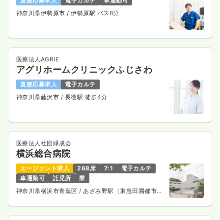
直接応募求人
電子カルテ
車通勤可
神奈川県伊勢原市
/ 伊勢原駅 バス8分
医療法人AGRIE
アグリホームクリニックふじさわ
直接応募求人
電子カルテ
神奈川県藤沢市
/ 長後駅 徒歩4分
医療法人社団緑成会
横浜総合病院
エージェント求人
268床
7:1
電子カルテ
車通勤可
託児所
寮
神奈川県横浜市青葉区
/ あざみ野駅（東急田園都市
線） バス7分