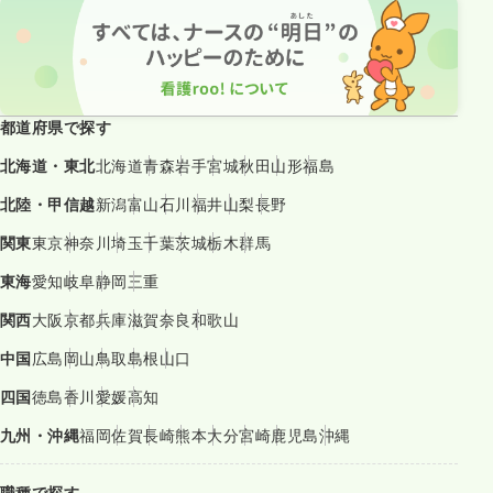
都道府県で探す
北海道・東北
北海道
青森
岩手
宮城
秋田
山形
福島
北陸・甲信越
新潟
富山
石川
福井
山梨
長野
関東
東京
神奈川
埼玉
千葉
茨城
栃木
群馬
東海
愛知
岐阜
静岡
三重
関西
大阪
京都
兵庫
滋賀
奈良
和歌山
中国
広島
岡山
鳥取
島根
山口
四国
徳島
香川
愛媛
高知
九州・沖縄
福岡
佐賀
長崎
熊本
大分
宮崎
鹿児島
沖縄
職種で探す