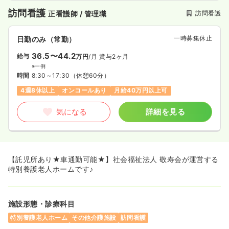
訪問看護
訪問看護
正看護師 / 管理職
一時募集休止
日勤のみ（常勤）
36.5〜44.2
給与
万円
/月
賞与2ヶ月
※一例
時間
8:30～17:30
（休憩60分）
4週8休以上
オンコールあり
月給40万円以上可
気になる
詳細を見る
【託児所あり★車通勤可能★】社会福祉法人 敬寿会が運営する
特別養護老人ホームです♪
施設形態・診療科目
特別養護老人ホーム
その他介護施設
訪問看護