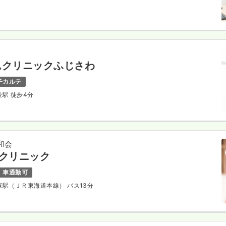
ムクリニックふじさわ
子カルテ
長後駅 徒歩4分
和会
2クリニック
車通勤可
平塚駅（ＪＲ東海道本線） バス13分