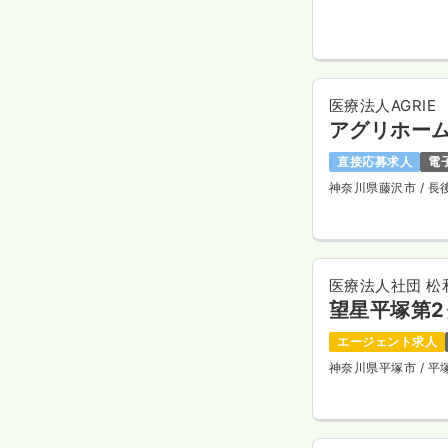
医療法人AGRIE
アグリホー
直接応募求人
電
神奈川県藤沢市
/ 
医療法人社団 松
望星平塚第
エージェント求人
神奈川県平塚市
/ 