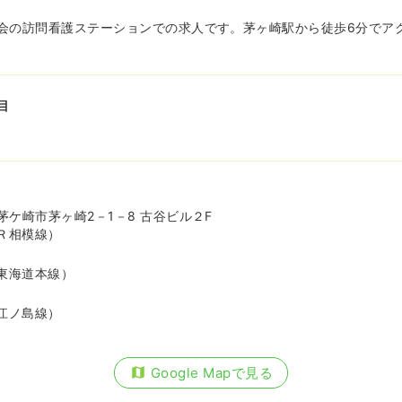
会の訪問看護ステーションでの求人です。茅ヶ崎駅から徒歩6分でア
目
ケ崎市茅ヶ崎2－1－8 古谷ビル２F
Ｒ相模線）
東海道本線）
江ノ島線）
Google Mapで見る