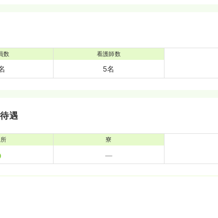
員数
看護師数
0名
5名
・待遇
児所
寮