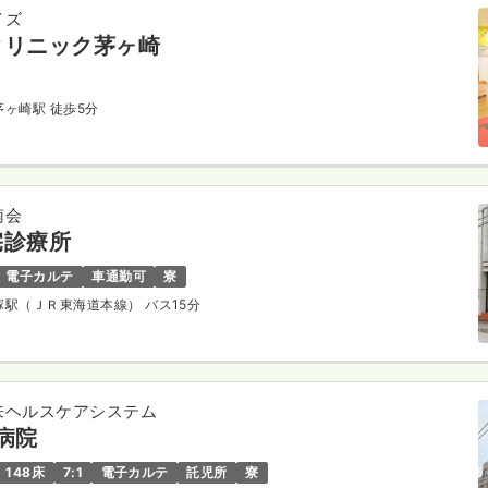
イズ
クリニック茅ヶ崎
 茅ヶ崎駅 徒歩5分
南会
宅診療所
電子カルテ
車通勤可
寮
平塚駅（ＪＲ東海道本線） バス15分
来ヘルスケアシステム
病院
148床
7:1
電子カルテ
託児所
寮