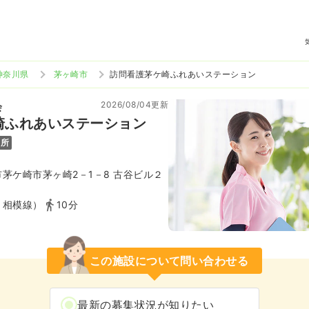
神奈川県
茅ヶ崎市
訪問看護茅ケ崎ふれあいステーション
2026/08/04更新
会
崎ふれあいステーション
児所
茅ケ崎市茅ヶ崎2－1－8 古谷ビル２
Ｒ相模線）
10分
この施設について問い合わせる
最新の募集状況が知りたい