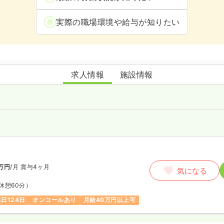
実際の職場環境や給与が知りたい
訪問看護茅ケ崎ふれあいステーション
求人情報
施設情報
師
万円
/月
賞与4ヶ月
気になる
休憩60分）
日124日
オンコールあり
月給40万円以上可