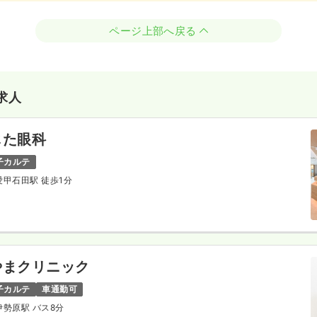
ページ上部へ戻る
求人
じた眼科
子カルテ
 愛甲石田駅 徒歩1分
やまクリニック
子カルテ
車通勤可
 伊勢原駅 バス8分