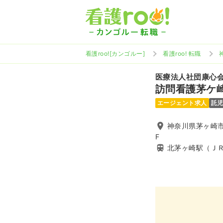
看護roo![カンゴルー]
看護roo! 転職
医療法人社団康心
訪問看護茅ケ
エージェント求人
託
神奈川県茅ヶ崎市
F
北茅ヶ崎駅（Ｊ