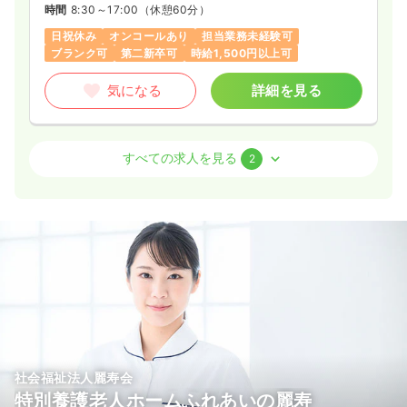
時間
8:30～17:00
（休憩60分）
日祝休み
オンコールあり
担当業務未経験可
ブランク可
第二新卒可
時給1,500円以上可
気になる
詳細を見る
訪問看護
訪問看護
保健師
すべての求人を見る
2
一時募集休止
日勤のみ（常勤）
30.0〜40.0
給与
万円
/月
賞与2.7ヶ月
※一例
時間
8:00～16:30
（休憩60分）
日祝休み
オンコールあり
担当業務未経験可
ブランク可
月給40万円以上可
気になる
詳細を見る
社会福祉法人麗寿会
特別養護老人ホームふれあいの麗寿