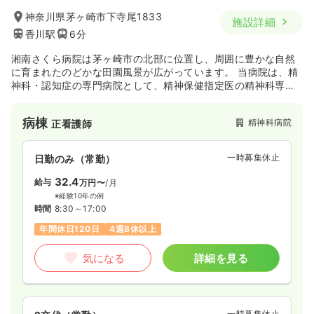
神奈川県茅ヶ崎市下寺尾1833
施設詳細
香川駅
6分
湘南さくら病院は茅ヶ崎市の北部に位置し、周囲に豊かな自然
に育まれたのどかな田園風景が広がっています。 当病院は、精
神科・認知症の専門病院として、精神保健指定医の精神科専門
医師をはじめ、臨床心理士、作業療法士、看護師、介護福祉
士、精神保健福祉士などの専門スタッフがチームとして、治
病棟
精神科病院
正看護師
療、看護、介護、リハビリテーションにあたります。
一時募集休止
日勤のみ（常勤）
32.4
給与
万円〜
/月
※経験10年の例
時間
8:30～17:00
年間休日120日
4週8休以上
気になる
詳細を見る
一時募集休止