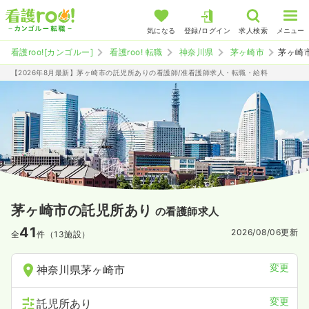
気になる
登録/ログイン
求人検索
メニュー
看護roo![カンゴルー]
看護roo! 転職
神奈川県
茅ヶ崎市
茅ヶ崎
【2026年8月最新】茅ヶ崎市の託児所ありの看護師/准看護師求人・転職・給料
茅ヶ崎市の託児所あり
の看護師求人
41
2026/08/06
更新
全
件（13施設）
変更
神奈川県茅ヶ崎市
変更
託児所あり