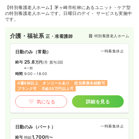
【特別養護老人ホーム】茅ヶ崎市松林にあるユニット・ケア型
の特別養護老人ホームです。日曜日のデイ・ サービスも実施中
です。
介護・福祉系
特別養護老人ホーム
正・准看護師
一時募集休止
日勤のみ（常勤）
25.8
給与
万円
/月
賞与2回
※一例
時間
9:00～18:00
4週8休以上
オンコールあり
担当業務未経験可
ブランク可
月給25万円以上可
気になる
詳細を見る
一時募集休止
日勤のみ（パート）
1,700
給与
時給
円〜