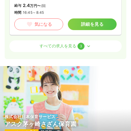
2.4
給与
万円〜
/回
時間
16:45～8:45
気になる
詳細を見る
オペ室(手術室)
一般病院
正看護師
すべての求人を見る
3
一時募集休止
日勤のみ（常勤）
31.2
給与
万円
/月
賞与4ヶ月
※経験6年の例
時間
8:30～17:30
日祝休み
年間休日121日
4週8休以上
オンコールあり
ブランク可
第二新卒可
月給31万円以上可
気になる
詳細を見る
株式会社日本保育サービス
アスク茅ヶ崎さざん保育園
一時募集休止
2交代（常勤）