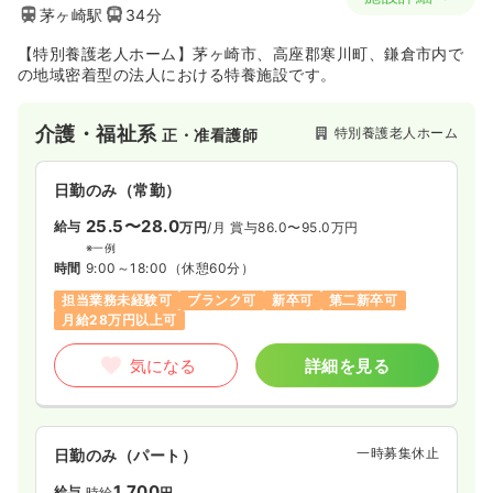
茅ヶ崎駅
34分
【特別養護老人ホーム】茅ヶ崎市、高座郡寒川町、鎌倉市内で
の地域密着型の法人における特養施設です。
介護・福祉系
特別養護老人ホーム
正・准看護師
日勤のみ（常勤）
25.5〜28.0
給与
万円
/月
賞与86.0〜95.0万円
※一例
時間
9:00～18:00
（休憩60分）
担当業務未経験可
ブランク可
新卒可
第二新卒可
月給28万円以上可
気になる
詳細を見る
一時募集休止
日勤のみ（パート）
1,700
給与
時給
円