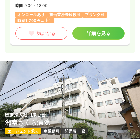
時間
9:00～18:00
オンコールあり
担当業務未経験可
ブランク可
時給1,700円以上可
気になる
詳細を見る
医療法人社団康心会
湘南さくら病院
エージェント求人
車通勤可
託児所
寮