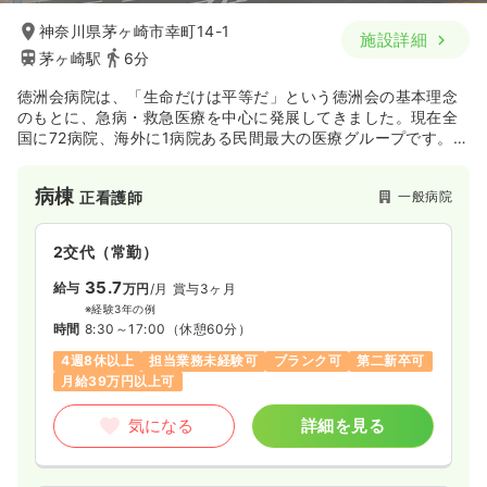
神奈川県茅ヶ崎市幸町14-1
施設詳細
茅ヶ崎駅
6分
徳洲会病院は、「生命だけは平等だ」という徳洲会の基本理念
のもとに、急病・救急医療を中心に発展してきました。現在全
国に72病院、海外に1病院ある民間最大の医療グループです。
2015年春にOPENの当院はJR茅ヶ崎駅（南口）の東方約
500m、東海道線の南側に位置し、緑豊かな自然に恵まれた閑
病棟
一般病院
正看護師
静な住宅地にあります。市の南側は相模湾に面しているため、
冬は温暖、夏は比較的涼しく、療養生活を送るのに極めて快適
な環境といえます。地域のニーズに応えるために、急性期医療
2交代（常勤）
のみならず、在宅療養支援病院としての機能も備えて地域医療
の充実を目指していきます。
35.7
給与
万円
/月
賞与3ヶ月
※経験3年の例
時間
8:30～17:00
（休憩60分）
4週8休以上
担当業務未経験可
ブランク可
第二新卒可
月給39万円以上可
気になる
詳細を見る