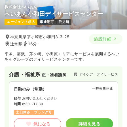
株式会社へいあん
へいあん小和田デイサービスセンター
エージェント求人
車通勤可
託児所
神奈川県茅ヶ崎市小和田3-3-25
施設詳細
辻堂駅
16分
平塚、藤沢、茅ヶ崎、小田原エリアにサービスを展開するへい
あんグループのデイサービスセンターです。
介護・福祉系
デイケア・デイサービス
正・准看護師
一時募集休止
日勤のみ（常勤）
給与
お問い合わせください
時間
8:30～17:30
土日休み
ブランク可
気になる
詳細を見る