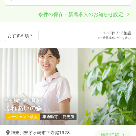
条件の保存・新着求人のお知らせ設定
1-13件 / 13施設
※一時募集休止中を含む
社会福祉法人麗寿会
ふれあいの森
エージェント求人
車通勤可
託児所
神奈川県茅ヶ崎市下寺尾1928
施設詳細