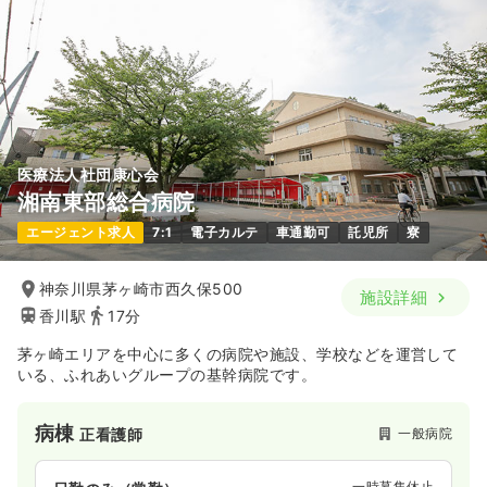
医療法人社団康心会
湘南東部総合病院
エージェント求人
7:1
電子カルテ
車通勤可
託児所
寮
神奈川県茅ヶ崎市西久保500
施設詳細
香川駅
17分
茅ヶ崎エリアを中心に多くの病院や施設、学校などを運営して
いる、ふれあいグループの基幹病院です。
病棟
一般病院
正看護師
一時募集休止