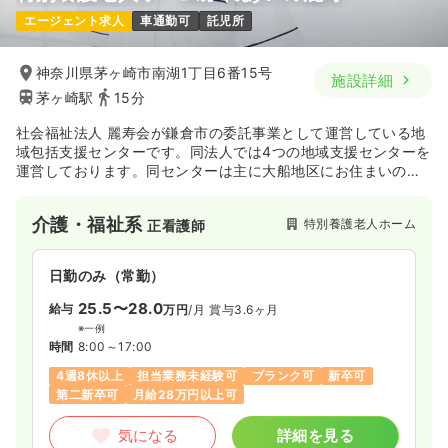
一時募集休止
日勤のみ（パート）
エージェント求人
車通勤可
託児所
1,550
給与
時給
円〜
時間
8:00～16:30
（休憩60分）
神奈川県茅ヶ崎市南湖1丁目6番15号
施設詳細
茅ヶ崎駅
15分
日祝休み
オンコールあり
担当業務未経験可
ブランク可
時給1,500円以上可
社会福祉法人 麗寿会が鎌倉市の委託事業として運営している地
域包括支援センターです。同法人では4つの地域支援センターを
気になる
詳細を見る
運営しております。同センターは主に大船地区にお住まいの高
齢者やそのご家族に対して、日常生活における介護・医療・福
祉のことについて、保健師、社会福祉士、主任ケアマネージャ
介護・福祉系
特別養護老人ホーム
正看護師
ー3つの専門職を配置され、あらゆる相談に応じられるような体
制を整われています。また、すぐ近隣には同法人が運営してお
ります特別養護老人ホーム、デイサービスセンターもございま
日勤のみ（常勤）
す。同じ「ふれあいの泉」として連携されながら地域の高齢者
福祉とケアに貢献されております。
25.5〜28.0
給与
万円
/月
賞与3.6ヶ月
※一例
時間
8:00～17:00
4週8休以上
担当業務未経験可
ブランク可
新卒可
第二新卒可
月給28万円以上可
気になる
詳細を見る