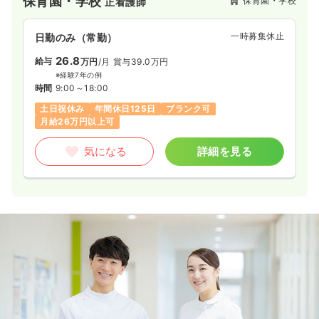
保育園・学校
保育園・学校
正看護師
一時募集休止
日勤のみ（常勤）
26.8
給与
万円
/月
賞与39.0万円
※経験7年の例
時間
9:00～18:00
土日祝休み
年間休日125日
ブランク可
月給26万円以上可
気になる
詳細を見る