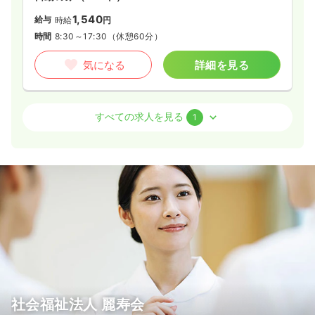
1,540
給与
時給
円
時間
8:30～17:30
（休憩60分）
気になる
詳細を見る
介護・福祉系
その他介護施設
保健師
すべての求人を見る
1
日勤のみ（常勤）
26.4〜30.3
給与
万円
/月
賞与3.25ヶ月
時間
8:30～17:30
（休憩60分）
4週8休以上
気になる
詳細を見る
社会福祉法人 麗寿会