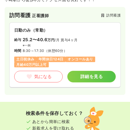
一時募集休止
2交代（常勤）
訪問看護
訪問看護
正看護師
32.4
給与
万円
/月
賞与78.8万円
※経験4年の例
日勤のみ（常勤）
時間
8:30～17:00
25.2〜40.6
給与
万円
/月
賞与4ヶ月
担当業務未経験可
新卒可
月給39万円以上可
※一例
時間
8:30～17:30
（休憩60分）
気になる
詳細を見る
土日祝休み
年間休日124日
オンコールあり
月給40万円以上可
気になる
詳細を見る
一時募集休止
夜勤のみ（パート）
3.6
給与
万円
/回
時間
16:00～9:00
担当業務未経験可
新卒可
検索条件を保存しておく？
気になる
詳細を見る
あとから簡単に検索
新着求人を受け取れる