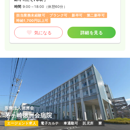
時間
9:00～18:00
（休憩60分）
担当業務未経験可
ブランク可
新卒可
第二新卒可
時給1,700円以上可
気になる
詳細を見る
医療法人徳洲会
茅ヶ崎徳洲会病院
エージェント求人
電子カルテ
車通勤可
託児所
寮