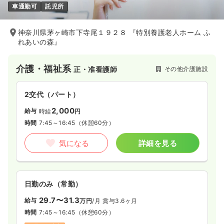
車通勤可
託児所
神奈川県茅ヶ崎市下寺尾１９２８ 『特別養護老人ホーム ふ
れあいの森』
介護・福祉系
その他介護施設
正・准看護師
2交代（パート）
2,000
給与
時給
円
時間
7:45～16:45
（休憩60分）
気になる
詳細を見る
日勤のみ（常勤）
29.7〜31.3
給与
万円
/月
賞与3.6ヶ月
時間
7:45～16:45
（休憩60分）