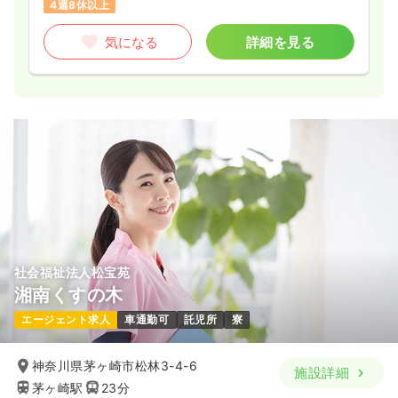
4週8休以上
気になる
詳細を見る
社会福祉法人松宝苑
湘南くすの木
エージェント求人
車通勤可
託児所
寮
神奈川県茅ヶ崎市松林3-4-6
施設詳細
茅ヶ崎駅
23分