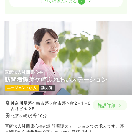
すべての求人を見る
7
一時募集休止
日勤のみ（常勤）
給与
お問い合わせください
時間
8:30～17:00
（休憩60分）
土日祝休み
気になる
詳細を見る
医療法人社団康心会
一時募集休止
2交代（常勤）
訪問看護茅ケ崎ふれあいステーション
給与
お問い合わせください
エージェント求人
託児所
時間
8:30～17:00
（休憩60分）
土日祝休み
神奈川県茅ヶ崎市茅ケ崎市茅ヶ崎2－1－8
施設詳細
古谷ビル２F
気になる
詳細を見る
北茅ヶ崎駅
10分
医療法人社団康心会の訪問看護ステーションでの求人です。茅
病棟
一般病院
助産師
ヶ崎駅から徒歩6分でアクセス面も良好です！！