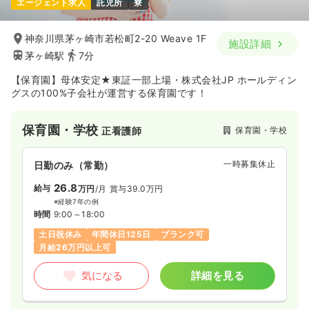
エージェント求人
託児所
寮
給与
お問い合わせください
時間
8:30～17:30
神奈川県茅ヶ崎市若松町2-20 Weave 1F
施設詳細
日祝休み
年間休日121日
4週8休以上
オンコールあり
茅ヶ崎駅
7分
ブランク可
第二新卒可
【保育園】母体安定★東証一部上場・株式会社JP ホールディン
グスの100%子会社が運営する保育園です！
気になる
詳細を見る
保育園・学校
保育園・学校
正看護師
救急外来
一般病院
正看護師
一時募集休止
日勤のみ（常勤）
一時募集休止
2交代（常勤）
26.8
給与
万円
/月
賞与39.0万円
31.3〜39.0
給与
万円
/月
賞与3回
※経験7年の例
※経験5年の例
時間
9:00～18:00
時間
8:30～17:30
（休憩60分）
土日祝休み
年間休日125日
ブランク可
年間休日121日
4週8休以上
月給39万円以上可
月給26万円以上可
気になる
詳細を見る
気になる
詳細を見る