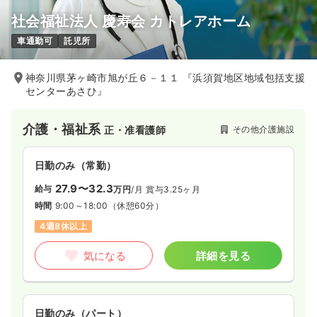
社会福祉法人 慶寿会 カトレアホーム
車通勤可
託児所
神奈川県茅ヶ崎市旭が丘６－１１ 『浜須賀地区地域包括支援
センターあさひ』
介護・福祉系
その他介護施設
正・准看護師
日勤のみ（常勤）
27.9〜32.3
給与
万円
/月
賞与3.25ヶ月
時間
9:00～18:00
（休憩60分）
4週8休以上
気になる
詳細を見る
日勤のみ（パート）