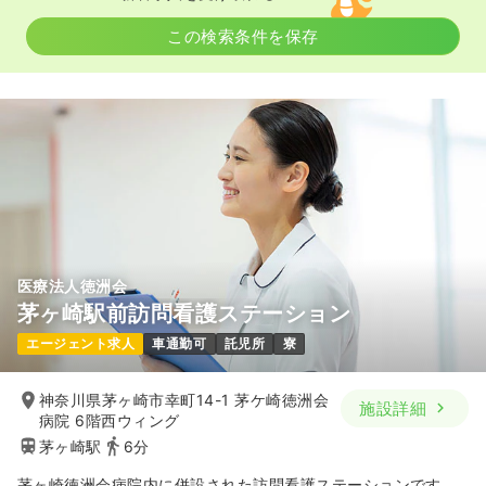
オペ室(手術室)
一般病院
正看護師
この検索条件を保存
一時募集休止
日勤のみ（常勤）
30.0
給与
万円〜
/月
賞与3ヶ月
※経験3年の例
時間
8:30～17:00
（休憩60分）
日祝休み
4週8休以上
オンコールあり
担当業務未経験可
月給30万円以上可
気になる
詳細を見る
医療法人徳洲会
茅ヶ崎駅前訪問看護ステーション
透析
一般病院
正看護師
エージェント求人
車通勤可
託児所
寮
一時募集休止
日勤のみ（常勤）
神奈川県茅ヶ崎市幸町14-1 茅ケ崎徳洲会
施設詳細
30.0
給与
万円〜
/月
賞与2回
病院 6階西ウィング
※経験3年の例
茅ヶ崎駅
6分
時間
8:00～16:30
（休憩60分）
茅ヶ崎徳洲会病院内に併設された訪問看護ステーションです。