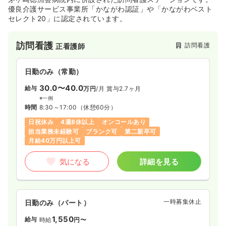
日曜休み
4週8休以上
担当業務未経験可
優良介護サービス事業所「かながわ認証」や「かながわベスト
月給30万円以上可
セレクト20」に認定されています。
気になる
詳細を見る
訪問看護
訪問看護
正看護師
救急外来
一般病院
正看護師
日勤のみ（常勤）
30.0〜40.0
給与
万円
/月
賞与2.7ヶ月
一時募集休止
2交代（常勤）
※一例
32.4
給与
時間
8:30～17:00
（休憩60分）
万円
/月
賞与78.8万円
※経験4年の例
日祝休み
4週8休以上
オンコールあり
時間
8:30～17:00
（休憩60分）
担当業務未経験可
ブランク可
第二新卒可
月給40万円以上可
ブランク可
月給39万円以上可
気になる
詳細を見る
気になる
詳細を見る
一時募集休止
日勤のみ（パート）
1,550
給与
時給
円〜