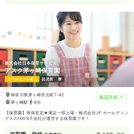
株式会社日本保育サービス
アスク茅ヶ崎保育園
エージェント求人
託児所
寮
神奈川県茅ヶ崎市元町7-42
施設詳細
茅ヶ崎駅
6分
【保育園】母体安定★東証一部上場・株式会社JP ホールディン
グスの100%子会社が運営する保育園です！