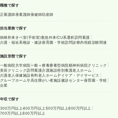
職種で探す
正看護師
准看護師
保健師
助産師
担当業務で探す
病棟
外来
オペ室(手術室)
救急外来
ICU系
透析
訪問看護
介護・福祉系
検診・健診
保育園・学校
訪問診療
内視鏡
治験関連
施設形態で探す
一般病院
大学病院
一般＋療養
療養型病院
精神科病院
クリニック
美容クリニック
訪問看護
介護施設
特別養護老人ホーム
介護老人保健施設
有料老人ホーム
デイケア・デイサービス
グループホーム
サ高住
障がい者施設
健診センター
保育園・学校
企業
年収で探す
300万円以上
400万円以上
500万円以上
600万円以上
700万円以上
800万円以上