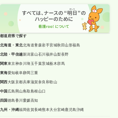
都道府県で探す
北海道・東北
北海道
青森
岩手
宮城
秋田
山形
福島
北陸・甲信越
新潟
富山
石川
福井
山梨
長野
関東
東京
神奈川
埼玉
千葉
茨城
栃木
群馬
東海
愛知
岐阜
静岡
三重
関西
大阪
京都
兵庫
滋賀
奈良
和歌山
中国
広島
岡山
鳥取
島根
山口
四国
徳島
香川
愛媛
高知
九州・沖縄
福岡
佐賀
長崎
熊本
大分
宮崎
鹿児島
沖縄