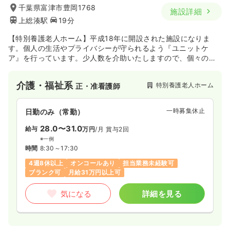
千葉県富津市豊岡1768
施設詳細
上総湊駅
19分
【特別養護老人ホーム】平成18年に開設された施設になりま
す。個人の生活やプライバシーが守られるよう『ユニットケ
ア』を行っています。少人数を介助いたしますので、個々のニ
ーズに合わせた介護サービスを提供しています。
介護・福祉系
特別養護老人ホーム
正・准看護師
一時募集休止
日勤のみ（常勤）
28.0〜31.0
給与
万円
/月
賞与2回
※一例
時間
8:30～17:30
4週8休以上
オンコールあり
担当業務未経験可
ブランク可
月給31万円以上可
気になる
詳細を見る