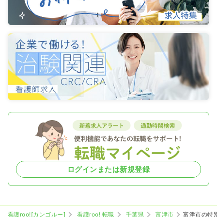
ログインまたは新規登録
看護roo![カンゴルー]
看護roo! 転職
千葉県
富津市
富津市の特