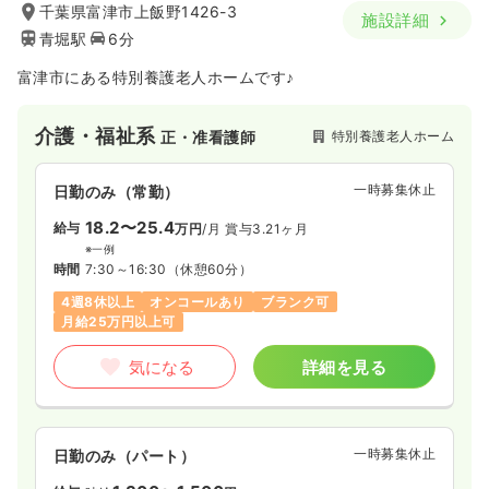
千葉県富津市上飯野1426-3
施設詳細
青堀駅
6分
富津市にある特別養護老人ホームです♪
介護・福祉系
特別養護老人ホーム
正・准看護師
一時募集休止
日勤のみ（常勤）
18.2〜25.4
給与
万円
/月
賞与3.21ヶ月
※一例
時間
7:30～16:30
（休憩60分）
4週8休以上
オンコールあり
ブランク可
月給25万円以上可
気になる
詳細を見る
一時募集休止
日勤のみ（パート）