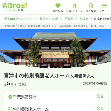
気になる
登録/ログイン
求人検索
メニュー
看護roo![カンゴルー]
看護roo! 転職
千葉県
富津市
富津市の特
【2026年8月最新】富津市の特別養護老人ホームの看護師/准看護師求人・転職・給料
富津市の特別養護老人ホーム
の看護師求人
5
2026/08/06
更新
全
件（3施設）
変更
千葉県富津市
変更
特別養護老人ホーム