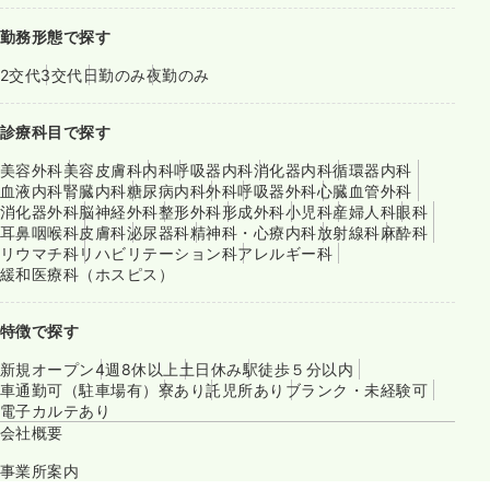
勤務形態で探す
2交代
3交代
日勤のみ
夜勤のみ
診療科目で探す
美容外科
美容皮膚科
内科
呼吸器内科
消化器内科
循環器内科
血液内科
腎臓内科
糖尿病内科
外科
呼吸器外科
心臓血管外科
消化器外科
脳神経外科
整形外科
形成外科
小児科
産婦人科
眼科
耳鼻咽喉科
皮膚科
泌尿器科
精神科・心療内科
放射線科
麻酔科
リウマチ科
リハビリテーション科
アレルギー科
緩和医療科（ホスピス）
特徴で探す
新規オープン
4週8休以上
土日休み
駅徒歩５分以内
車通勤可（駐車場有）
寮あり
託児所あり
ブランク・未経験可
電子カルテあり
会社概要
事業所案内