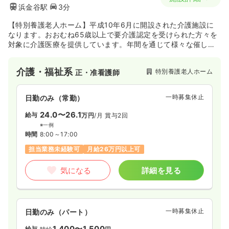
浜金谷駅
3分
【特別養護老人ホーム】平成10年6月に開設された介護施設に
なります。おおむね65歳以上で要介護認定を受けられた方々を
対象に介護医療を提供しています。年間を通じて様々な催し物
やレクリエーションを行い、富津市のケアパートナーとしての
役割を担っています。
介護・福祉系
特別養護老人ホーム
正・准看護師
一時募集休止
日勤のみ（常勤）
24.0〜26.1
給与
万円
/月
賞与2回
※一例
時間
8:00～17:00
担当業務未経験可
月給26万円以上可
気になる
詳細を見る
一時募集休止
日勤のみ（パート）
1,400〜1,500
給与