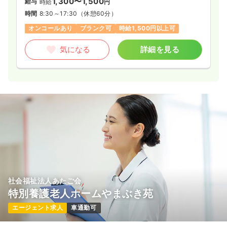
1,300〜1,500
給与
時給
円
時間
8:30～17:30
（休憩60分）
オンコールあり
ブランク可
時給1,500円以上可
気になる
詳細を見る
社会福祉法人あたご会
特別養護老人ホームやまぶき苑
エージェント求人
車通勤可