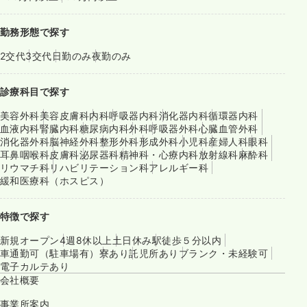
勤務形態で探す
2交代
3交代
日勤のみ
夜勤のみ
診療科目で探す
美容外科
美容皮膚科
内科
呼吸器内科
消化器内科
循環器内科
血液内科
腎臓内科
糖尿病内科
外科
呼吸器外科
心臓血管外科
消化器外科
脳神経外科
整形外科
形成外科
小児科
産婦人科
眼科
耳鼻咽喉科
皮膚科
泌尿器科
精神科・心療内科
放射線科
麻酔科
リウマチ科
リハビリテーション科
アレルギー科
緩和医療科（ホスピス）
特徴で探す
新規オープン
4週8休以上
土日休み
駅徒歩５分以内
車通勤可（駐車場有）
寮あり
託児所あり
ブランク・未経験可
電子カルテあり
会社概要
事業所案内