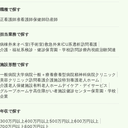
職種で探す
正看護師
准看護師
保健師
助産師
担当業務で探す
病棟
外来
オペ室(手術室)
救急外来
ICU系
透析
訪問看護
介護・福祉系
検診・健診
保育園・学校
訪問診療
内視鏡
治験関連
施設形態で探す
一般病院
大学病院
一般＋療養
療養型病院
精神科病院
クリニック
美容クリニック
訪問看護
介護施設
特別養護老人ホーム
介護老人保健施設
有料老人ホーム
デイケア・デイサービス
グループホーム
サ高住
障がい者施設
健診センター
保育園・学校
企業
年収で探す
300万円以上
400万円以上
500万円以上
600万円以上
700万円以上
800万円以上