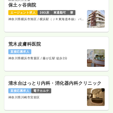
時間
9:00～18:00
保土ヶ谷病院
年間休日120日
4週8休以上
月給28万円以上可
エージェント求人
393床
車通勤可
寮
神奈川県横浜市旭区
/ 横浜駅（ＪＲ東海道本線） バス
気になる
詳細を見る
25分
荒木皮膚科医院
訪問診療
クリニック
正看護師
直接応募求人
一時募集休止
日勤のみ（常勤）
神奈川県横浜市青葉区
/ 藤が丘駅 徒歩2分
28.0
給与
万円〜
/月
賞与2ヶ月
※一例
時間
9:00～18:00
清水台はっとり内科・消化器内科クリニック
4週8休以上
月給28万円以上可
直接応募求人
電子カルテ
気になる
詳細を見る
神奈川県川崎市宮前区