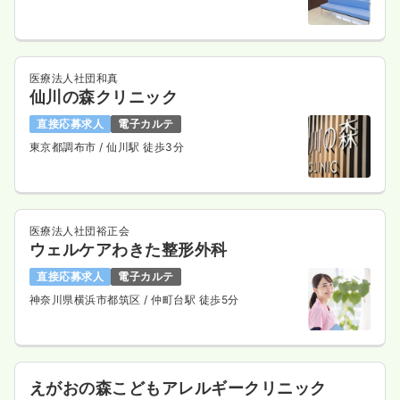
※経験20年の例
時間
8:30～17:30
4週8休以上
月給32万円以上可
医療法人社団和真
気になる
詳細を見る
仙川の森クリニック
直接応募求人
電子カルテ
東京都調布市
/ 仙川駅 徒歩3分
一時募集休止
夜勤のみ（常勤）
給与
お問い合わせください
時間
18:00～8:00
（休憩120分）
医療法人社団裕正会
4週8休以上
ウェルケアわきた整形外科
気になる
詳細を見る
直接応募求人
電子カルテ
神奈川県横浜市都筑区
/ 仲町台駅 徒歩5分
一時募集休止
日勤のみ（パート）
1,800
給与
時給
円〜
えがおの森こどもアレルギークリニック