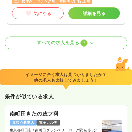
土日祝休み
ブランク可
月給30万円以上可
気になる
詳細を見る
病棟
クリニック
正・准看護師
すべての求人を見る
7
一時募集休止
日勤のみ（常勤）
500〜510
給与
万円
/年
※経験20年の例
イメージに合う求人は見つかりましたか？
時間
8:30～17:30
（休憩60分）
他の求人も比較してみましょう！
4週8休以上
年収500万円以上可
条件が似ている求人
気になる
詳細を見る
南町田きたの皮フ科
一時募集休止
2交代（常勤）
直接応募求人
電子カルテ
東京都町田市
/ 南町田グランベリーパーク駅 徒歩3分
540
給与
万円〜
/年