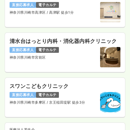
時間
8:30～17:30
直接応募求人
電子カルテ
時給1,800円以上可
神奈川県川崎市高津区
/ 高津駅 徒歩1分
気になる
詳細を見る
清水台はっとり内科・消化器内科クリニック
一時募集休止
夜勤のみ（パート）
直接応募求人
電子カルテ
2.6
給与
万円〜
/回
神奈川県川崎市宮前区
時間
18:00～8:00
（休憩120分）
気になる
詳細を見る
スワンこどもクリニック
直接応募求人
電子カルテ
外来
クリニック
正看護師
神奈川県川崎市多摩区
/ 京王稲田堤駅 徒歩3分
一時募集休止
日勤のみ（常勤）
28.0
給与
万円〜
/月
賞与48.0万円
医療法人芳生会
※一例