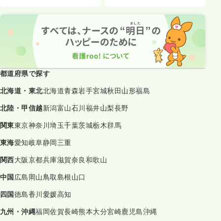
都道府県で探す
北海道・東北
北海道
青森
岩手
宮城
秋田
山形
福島
北陸・甲信越
新潟
富山
石川
福井
山梨
長野
関東
東京
神奈川
埼玉
千葉
茨城
栃木
群馬
東海
愛知
岐阜
静岡
三重
関西
大阪
京都
兵庫
滋賀
奈良
和歌山
中国
広島
岡山
鳥取
島根
山口
四国
徳島
香川
愛媛
高知
九州・沖縄
福岡
佐賀
長崎
熊本
大分
宮崎
鹿児島
沖縄