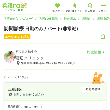
気になる
登録/ログイン
求人検索
メニュー
看護roo![カンゴルー]
看護roo! 転職
神奈川県
川崎市
川崎市麻
訪問診療
日勤のみ / パート(非常勤)
エージェント求人
医療法人柿生会
施設情報
渡辺クリニック
神奈川県川崎市麻生区 / 柿生駅 バス6分
2026/07/17 更新
正看護師
一時募集休止
お問い合わせください
勤務時間
9:00～18:00