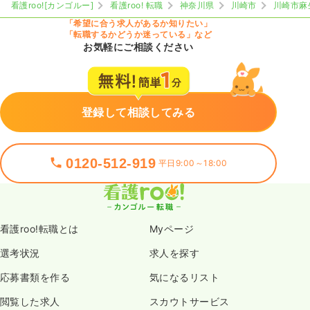
看護roo![カンゴルー]
看護roo! 転職
神奈川県
川崎市
川崎市麻
「希望に合う求人があるか知りたい」
「転職するかどうか迷っている」など
お気軽にご相談ください
登録して相談してみる
0120-512-919
平日9:00～18:00
看護roo!転職とは
Myページ
選考状況
求人を探す
応募書類を作る
気になるリスト
閲覧した求人
スカウトサービス