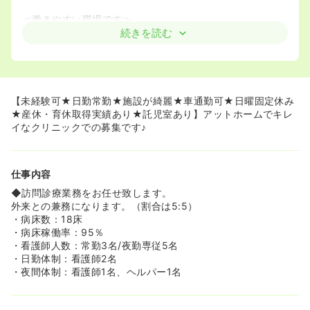
≪働きやすい職場です≫
◆外来患者数が1日15～20名程度なので、ゆったり働くこ
続きを読む
とが可能です。外来のほかにも状況に応じて、病棟や訪問
診療のお手伝いもご担当して頂きます。
◆残業もほとんど発生しない、落ち着いた環境が魅力のク
リニックです。
【未経験可★日勤常勤★施設が綺麗★車通勤可★日曜固定休み
★産休・育休取得実績あり★託児室あり】アットホームでキレ
イなクリニックでの募集です♪
仕事内容
◆訪問診療業務をお任せ致します。
外来との兼務になります。（割合は5:5）
・病床数：18床
・病床稼働率：95％
・看護師人数：常勤3名/夜勤専従5名
・日勤体制：看護師2名
・夜間体制：看護師1名、ヘルパー1名