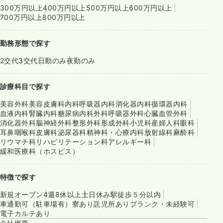
300万円以上
400万円以上
500万円以上
600万円以上
700万円以上
800万円以上
勤務形態で探す
2交代
3交代
日勤のみ
夜勤のみ
診療科目で探す
美容外科
美容皮膚科
内科
呼吸器内科
消化器内科
循環器内科
血液内科
腎臓内科
糖尿病内科
外科
呼吸器外科
心臓血管外科
消化器外科
脳神経外科
整形外科
形成外科
小児科
産婦人科
眼科
耳鼻咽喉科
皮膚科
泌尿器科
精神科・心療内科
放射線科
麻酔科
リウマチ科
リハビリテーション科
アレルギー科
緩和医療科（ホスピス）
特徴で探す
新規オープン
4週8休以上
土日休み
駅徒歩５分以内
車通勤可（駐車場有）
寮あり
託児所あり
ブランク・未経験可
電子カルテあり