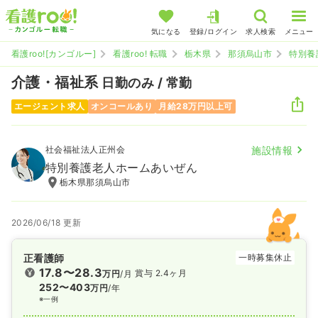
気になる
登録/ログイン
求人検索
メニュー
看護roo![カンゴルー]
看護roo! 転職
栃木県
那須烏山市
特別養
介護・福祉系
日勤のみ / 常勤
エージェント求人
オンコールあり
月給28万円以上可
社会福祉法人正州会
施設情報
特別養護老人ホームあいぜん
栃木県那須烏山市
2026/06/18 更新
正看護師
一時募集休止
17.8〜28.3
賞与 2.4ヶ月
万円
/月
252〜403
万円
/年
※一例