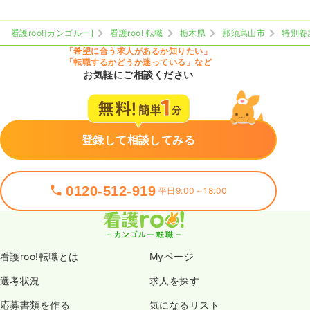
看護roo![カンゴルー]
看護roo! 転職
栃木県
那須烏山市
特別養
「希望に合う求人があるか知りたい」
「転職するかどうか迷っている」など
お気軽にご相談ください
登録して相談してみる
0120-512-919
平日9:00～18:00
看護roo!転職とは
Myページ
選考状況
求人を探す
応募書類を作る
気になるリスト