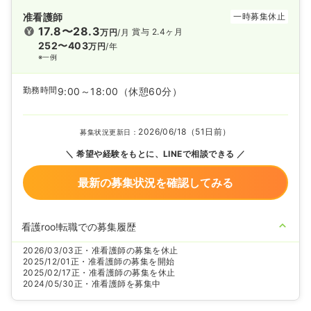
准看護師
一時募集休止
17.8〜28.3
賞与 2.4ヶ月
万円
/月
252〜403
万円
/年
※一例
勤務時間
9:00～18:00
（休憩60分）
2026/06/18（51日前）
募集状況更新日：
希望や経験をもとに、LINEで相談できる
最新の募集状況を確認してみる
看護roo!転職での募集履歴
2026/03/03
正・准看護師の募集を休止
2025/12/01
正・准看護師の募集を開始
2025/02/17
正・准看護師の募集を休止
2024/05/30
正・准看護師を募集中