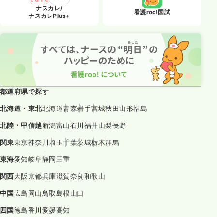
ナスカレ/
看護roo!国試
ナスカレPlus+
都道府県で探す
北海道・東北
北海道
青森
岩手
宮城
秋田
山形
福島
北陸・甲信越
新潟
富山
石川
福井
山梨
長野
関東
東京
神奈川
埼玉
千葉
茨城
栃木
群馬
東海
愛知
岐阜
静岡
三重
関西
大阪
京都
兵庫
滋賀
奈良
和歌山
中国
広島
岡山
鳥取
島根
山口
四国
徳島
香川
愛媛
高知