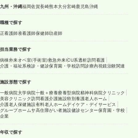
九州・沖縄
福岡
佐賀
長崎
熊本
大分
宮崎
鹿児島
沖縄
職種で探す
正看護師
准看護師
保健師
助産師
担当業務で探す
病棟
外来
オペ室(手術室)
救急外来
ICU系
透析
訪問看護
介護・福祉系
検診・健診
保育園・学校
訪問診療
内視鏡
治験関連
施設形態で探す
一般病院
大学病院
一般＋療養
療養型病院
精神科病院
クリニック
美容クリニック
訪問看護
介護施設
特別養護老人ホーム
介護老人保健施設
有料老人ホーム
デイケア・デイサービス
グループホーム
サ高住
障がい者施設
健診センター
保育園・学校
企業
年収で探す