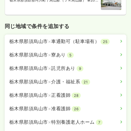
栃木県那須郡那珂川町
/ 烏山駅（ＪＲ烏山線） 車20
分
同じ地域で条件を追加する
栃木県那須烏山市
×
車通勤可（駐車場有）
25
栃木県那須烏山市
×
寮あり
5
栃木県那須烏山市
×
託児所あり
9
栃木県那須烏山市
×
介護・福祉系
21
栃木県那須烏山市
×
正看護師
28
栃木県那須烏山市
×
准看護師
26
栃木県那須烏山市
×
特別養護老人ホーム
7