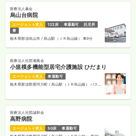
医療法人薫会
烏山台病院
エージェント求人
122床
車通勤可
託児所
寮
栃木県那須烏山市
/ 烏山駅（ＪＲ烏山線） 車9分
医療法人社団湘風会
小規模多機能型居宅介護施設 ひだまり
エージェント求人
車通勤可
栃木県那須郡那珂川町
/ 烏山駅（ＪＲ烏山線） バス
47分
医療法人社団誠和会
高野病院
エージェント求人
50床
車通勤可