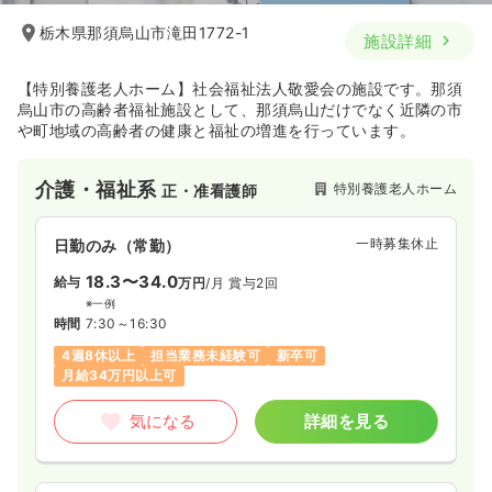
栃木県那須烏山市滝田1772-1
施設詳細
【特別養護老人ホーム】社会福祉法人敬愛会の施設です。那須
烏山市の高齢者福祉施設として、那須烏山だけでなく近隣の市
や町地域の高齢者の健康と福祉の増進を行っています。
介護・福祉系
特別養護老人ホーム
正・准看護師
一時募集休止
日勤のみ（常勤）
18.3〜34.0
給与
万円
/月
賞与2回
※一例
時間
7:30～16:30
4週8休以上
担当業務未経験可
新卒可
月給34万円以上可
気になる
詳細を見る