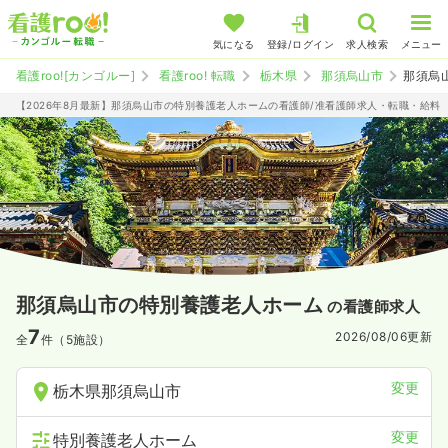
気になる
登録/ログイン
求人検索
メニュー
看護roo![カンゴルー]
看護roo! 転職
栃木県
那須烏山市
那須烏
【2026年8月最新】那須烏山市の特別養護老人ホームの看護師/准看護師求人・転職・給料
那須烏山市の特別養護老人ホーム
の看護師求人
7
2026/08/06
更新
全
件（5施設）
変更
栃木県那須烏山市
変更
特別養護老人ホーム