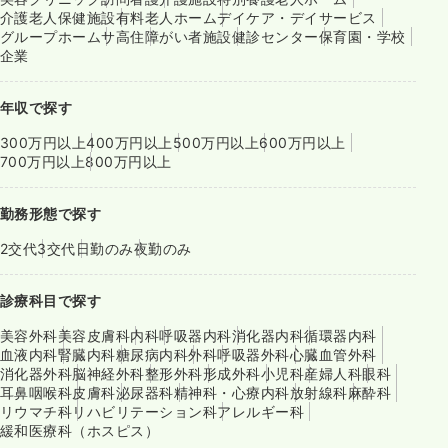
介護老人保健施設
有料老人ホーム
デイケア・デイサービス
グループホーム
サ高住
障がい者施設
健診センター
保育園・学校
企業
年収で探す
300万円以上
400万円以上
500万円以上
600万円以上
700万円以上
800万円以上
勤務形態で探す
2交代
3交代
日勤のみ
夜勤のみ
診療科目で探す
美容外科
美容皮膚科
内科
呼吸器内科
消化器内科
循環器内科
血液内科
腎臓内科
糖尿病内科
外科
呼吸器外科
心臓血管外科
消化器外科
脳神経外科
整形外科
形成外科
小児科
産婦人科
眼科
耳鼻咽喉科
皮膚科
泌尿器科
精神科・心療内科
放射線科
麻酔科
リウマチ科
リハビリテーション科
アレルギー科
緩和医療科（ホスピス）