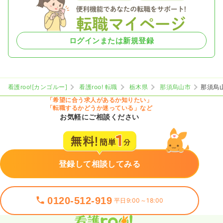
ログインまたは新規登録
看護roo![カンゴルー]
看護roo! 転職
栃木県
那須烏山市
那須烏
「希望に合う求人があるか知りたい」
「転職するかどうか迷っている」など
お気軽にご相談ください
登録して相談してみる
0120-512-919
平日9:00～18:00