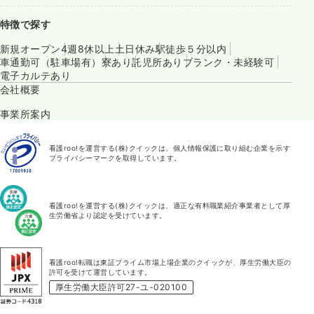
特徴で探す
新規オープン
4週8休以上
土日休み
駅徒歩５分以内
車通勤可（駐車場有）
寮あり
託児所あり
ブランク・未経験可
電子カルテあり
会社概要
事業所案内
看護roo!を運営する(株)クイックは、個人情報保護に取り組む企業を示す
プライバシーマークを取得しています。
看護roo!を運営する(株)クイックは、適正な有料職業紹介事業者として厚
生労働省より認定を受けています。
看護roo!転職は東証プライム市場上場企業のクイックが、厚生労働大臣の
許可を受けて運営しています。
厚生労働大臣許可27-ユ-020100