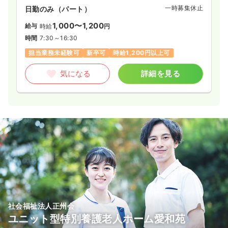
一時募集休止
日勤のみ（パート）
1,000〜1,200
給与
時給
円
時間
7:30～16:30
担当業務未経験可
新卒可
時給1,200円以上可
気になる
詳細を見る
社会福祉法人正州会
ユニット型特別養護老人ホーム愛和苑