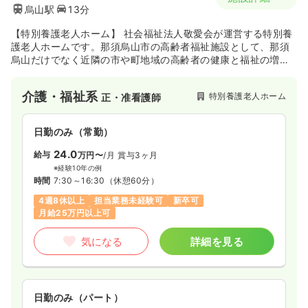
烏山駅
13分
【特別養護老人ホーム】 社会福祉法人敬愛会が運営する特別養
護老人ホームです。那須烏山市の高齢者福祉施設として、那須
烏山だけでなく近隣の市や町地域の高齢者の健康と福祉の増進
を行っています。
介護・福祉系
特別養護老人ホーム
正・准看護師
日勤のみ（常勤）
24.0
給与
万円〜
/月
賞与3ヶ月
※経験10年の例
時間
7:30～16:30
（休憩60分）
4週8休以上
担当業務未経験可
新卒可
月給25万円以上可
気になる
詳細を見る
日勤のみ（パート）