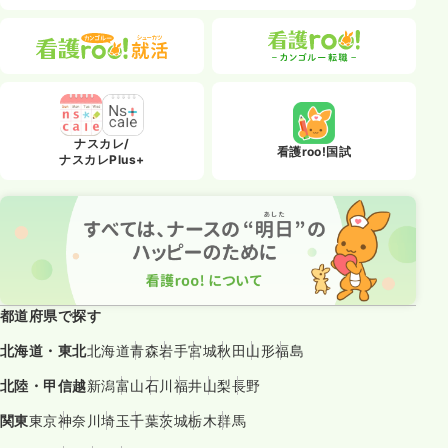
ナスカレ/
看護roo!国試
ナスカレPlus+
都道府県で探す
北海道・東北
北海道
青森
岩手
宮城
秋田
山形
福島
北陸・甲信越
新潟
富山
石川
福井
山梨
長野
関東
東京
神奈川
埼玉
千葉
茨城
栃木
群馬