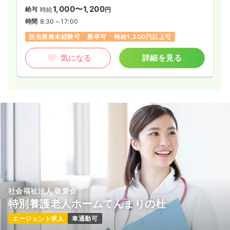
1,000〜1,200
給与
時給
円
時間
8:30～17:00
担当業務未経験可
新卒可
時給1,200円以上可
気になる
詳細を見る
社会福祉法人 敬愛会
特別養護老人ホームてんまりの杜
エージェント求人
車通勤可