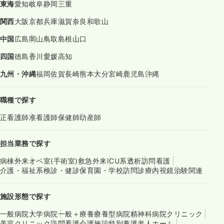
東海
愛知
岐阜
静岡
三重
関西
大阪
京都
兵庫
滋賀
奈良
和歌山
中国
広島
岡山
鳥取
島根
山口
四国
徳島
香川
愛媛
高知
九州・沖縄
福岡
佐賀
長崎
熊本
大分
宮崎
鹿児島
沖縄
職種で探す
正看護師
准看護師
保健師
助産師
担当業務で探す
病棟
外来
オペ室(手術室)
救急外来
ICU系
透析
訪問看護
介護・福祉系
検診・健診
保育園・学校
訪問診療
内視鏡
治験関連
施設形態で探す
一般病院
大学病院
一般＋療養
療養型病院
精神科病院
クリニック
美容クリニック
訪問看護
介護施設
特別養護老人ホーム