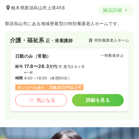
栃木県那須烏山市上境458
施設詳細
那須烏山市にある地域密着型の特別養護老人ホームです。
介護・福祉系
特別養護老人ホーム
正・准看護師
一時募集休止
日勤のみ（常勤）
17.8〜28.3
給与
万円
/月
賞与2.4ヶ月
※一例
時間
9:00～18:00
（休憩60分）
オンコールあり
月給28万円以上可
気になる
詳細を見る