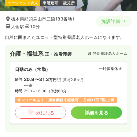
エージェント求人
車通勤可
託児所
栃木県那須烏山市三箇183番地1
施設詳細
大金駅
10分
自然に囲まれたユニット型特別養護老人ホームになります。
介護・福祉系
特別養護老人ホーム
正・准看護師
一時募集休止
日勤のみ（常勤）
20.9〜31.3
給与
万円
/月
賞与2.5ヶ月
※一例
時間
7:30～16:30
（休憩60分）
オンコールあり
担当業務未経験可
月給31万円以上可
気になる
詳細を見る