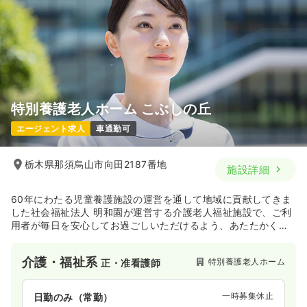
特別養護老人ホーム こぶしの丘
エージェント求人
車通勤可
栃木県那須烏山市向田2187番地
施設詳細
60年にわたる児童養護施設の運営を通して地域に貢献してきま
した社会福祉法人 明和園が運営する介護老人福祉施設で、ご利
用者が毎日を安心してお過ごしいただけるよう、あたたかく誠
意ある介護・看護を目指します。
介護・福祉系
特別養護老人ホーム
正・准看護師
一時募集休止
日勤のみ（常勤）