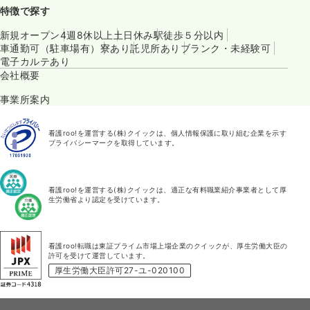
特徴で探す
新規オープン
4週8休以上
土日休み
駅徒歩５分以内
車通勤可（駐車場有）
寮あり
託児所あり
ブランク・未経験可
電子カルテあり
会社概要
事業所案内
看護roo!を運営する(株)クイックは、個人情報保護に取り組む企業を示す
プライバシーマークを取得しています。
看護roo!を運営する(株)クイックは、適正な有料職業紹介事業者として厚
生労働省より認定を受けています。
看護roo!転職は東証プライム市場上場企業のクイックが、厚生労働大臣の
許可を受けて運営しています。
厚生労働大臣許可27-ユ-020100