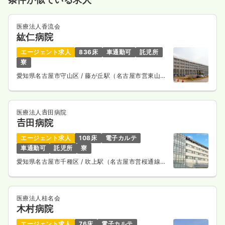
医療法人香流会
紘仁病院
エージェント求人
836床
車通勤可
託児所
寮
愛知県名古屋市守山区
/ 藤が丘駅（名古屋市営東山
線） バス9分
医療法人𠮷田病院
𠮷田病院
エージェント求人
108床
電子カルテ
車通勤可
託児所
寮
愛知県名古屋市千種区
/ 吹上駅（名古屋市営桜通線）
徒歩3分
医療法人桂名会
木村病院
エージェント求人
76床
電子カルテ