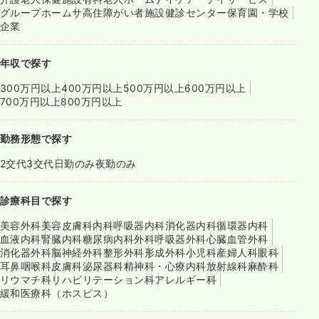
グループホーム
サ高住
障がい者施設
健診センター
保育園・学校
企業
年収で探す
300万円以上
400万円以上
500万円以上
600万円以上
700万円以上
800万円以上
勤務形態で探す
2交代
3交代
日勤のみ
夜勤のみ
診療科目で探す
美容外科
美容皮膚科
内科
呼吸器内科
消化器内科
循環器内科
血液内科
腎臓内科
糖尿病内科
外科
呼吸器外科
心臓血管外科
消化器外科
脳神経外科
整形外科
形成外科
小児科
産婦人科
眼科
耳鼻咽喉科
皮膚科
泌尿器科
精神科・心療内科
放射線科
麻酔科
リウマチ科
リハビリテーション科
アレルギー科
緩和医療科（ホスピス）