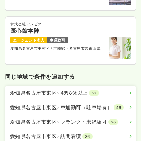
株式会社アンビス
医心館本陣
エージェント求人
車通勤可
愛知県名古屋市中村区
/ 本陣駅（名古屋市営東山線）
徒歩5分
同じ地域で条件を追加する
愛知県名古屋市東区
×
4週8休以上
56
愛知県名古屋市東区
×
車通勤可（駐車場有）
46
愛知県名古屋市東区
×
ブランク・未経験可
58
愛知県名古屋市東区
×
訪問看護
36