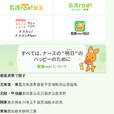
ナスカレ/
看護roo!国試
ナスカレPlus+
都道府県で探す
北海道・東北
北海道
青森
岩手
宮城
秋田
山形
福島
北陸・甲信越
新潟
富山
石川
福井
山梨
長野
関東
東京
神奈川
埼玉
千葉
茨城
栃木
群馬
東海
愛知
岐阜
静岡
三重