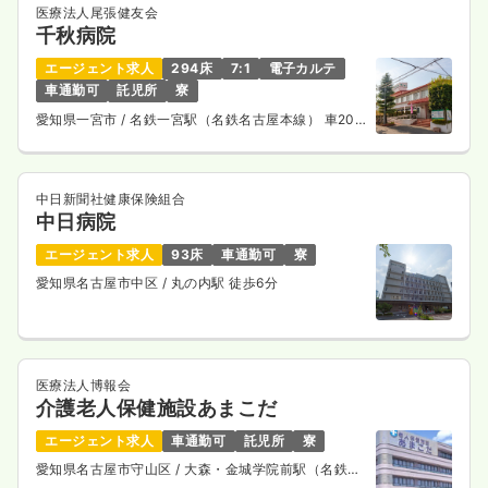
医療法人尾張健友会
千秋病院
エージェント求人
294床
7:1
電子カルテ
車通勤可
託児所
寮
愛知県一宮市
/ 名鉄一宮駅（名鉄名古屋本線） 車20
分
中日新聞社健康保険組合
中日病院
エージェント求人
93床
車通勤可
寮
愛知県名古屋市中区
/ 丸の内駅 徒歩6分
医療法人博報会
介護老人保健施設あまこだ
エージェント求人
車通勤可
託児所
寮
愛知県名古屋市守山区
/ 大森・金城学院前駅（名鉄瀬
戸線） 徒歩18分