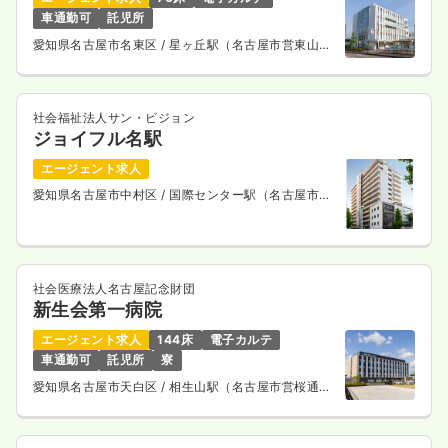
車通勤可
託児所
愛知県名古屋市名東区
/ 星ヶ丘駅（名古屋市営東山
線） 徒歩8分
社会福祉法人サン・ビジョン
ジョイフル名駅
エージェント求人
愛知県名古屋市中村区
/ 国際センター駅（名古屋市営
桜通線） 徒歩7分
社会医療法人名古屋記念財団
新生会第一病院
エージェント求人
144床
電子カルテ
車通勤可
託児所
寮
愛知県名古屋市天白区
/ 相生山駅（名古屋市営桜通
線） 車10分