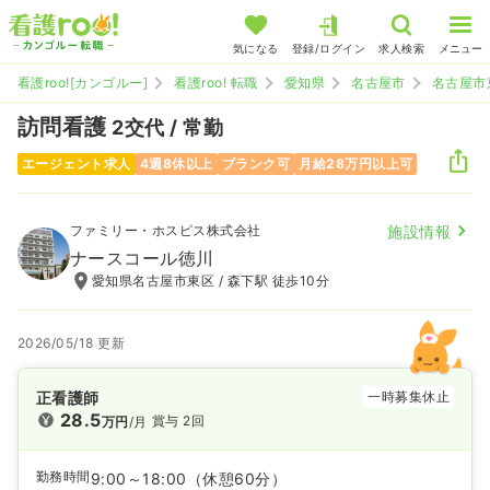
気になる
登録/ログイン
求人検索
メニュー
看護roo![カンゴルー]
看護roo! 転職
愛知県
名古屋市
名古屋市
訪問看護
2交代 / 常勤
エージェント求人
4週8休以上
ブランク可
月給28万円以上可
ファミリー・ホスピス株式会社
施設情報
ナースコール徳川
愛知県名古屋市東区 / 森下駅 徒歩10分
2026/05/18 更新
正看護師
一時募集休止
28.5
賞与 2回
万円
/月
勤務時間
9:00～18:00
（休憩60分）