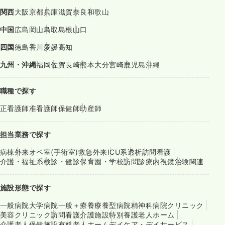
関西
大阪
京都
兵庫
滋賀
奈良
和歌山
中国
広島
岡山
鳥取
島根
山口
四国
徳島
香川
愛媛
高知
九州・沖縄
福岡
佐賀
長崎
熊本
大分
宮崎
鹿児島
沖縄
職種で探す
正看護師
准看護師
保健師
助産師
担当業務で探す
病棟
外来
オペ室(手術室)
救急外来
ICU系
透析
訪問看護
介護・福祉系
検診・健診
保育園・学校
訪問診療
内視鏡
治験関連
施設形態で探す
一般病院
大学病院
一般＋療養
療養型病院
精神科病院
クリニック
美容クリニック
訪問看護
介護施設
特別養護老人ホーム
介護老人保健施設
有料老人ホーム
デイケア・デイサービス