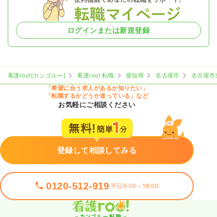
ログインまたは新規登録
看護roo![カンゴルー]
看護roo! 転職
愛知県
名古屋市
名古屋市
「希望に合う求人があるか知りたい」
「転職するかどうか迷っている」など
お気軽にご相談ください
登録して相談してみる
0120-512-919
平日9:00～18:00