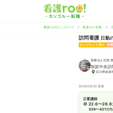
看護roo![カンゴルー]
看護roo! 転職
訪問看護
日勤の
エージェント求人
年間
医療法人社団 
加賀中央訪
石川県加賀
2026/06/30 更新
正看護師
22.6〜28.6
338〜431
万円