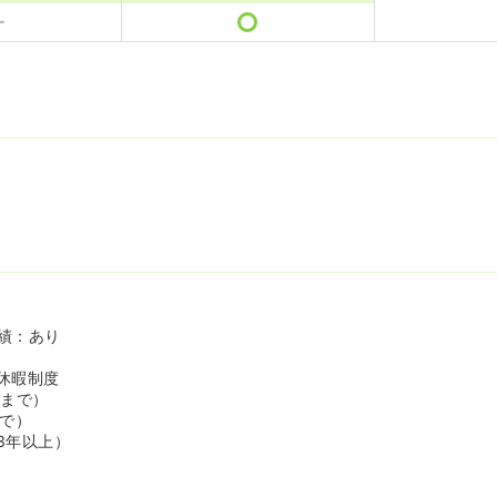
績：あり
休暇制度
歳まで）
まで）
3年以上）