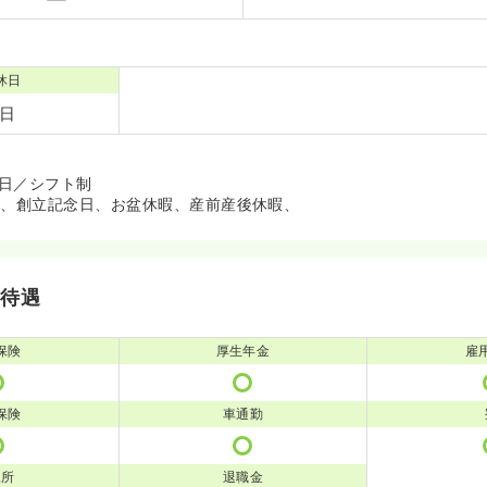
休日
1日
0日／シフト制
暇、創立記念日、お盆休暇、産前産後休暇、
・待遇
保険
厚生年金
雇
保険
車通勤
児所
退職金