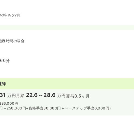
お持ちの方
勤務時間の場合
憩60分
護師
31
22.6～28.6
万円
月給
万円
賞与
3.5
ヶ月
286,000円
0円～250,000円+資格手当30,000円＋ベースアップ手当6,000円）