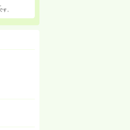
。
です。