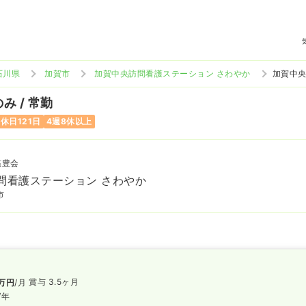
石川県
加賀市
加賀中央訪問看護ステーション さわやか
加賀中央
み / 常勤
休日121日
4週8休以上
慈豊会
問看護ステーション さわやか
市
賞与 3.5ヶ月
万円
/月
/年