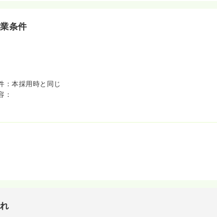
就業条件
件：本採用時と同じ
容：
流れ