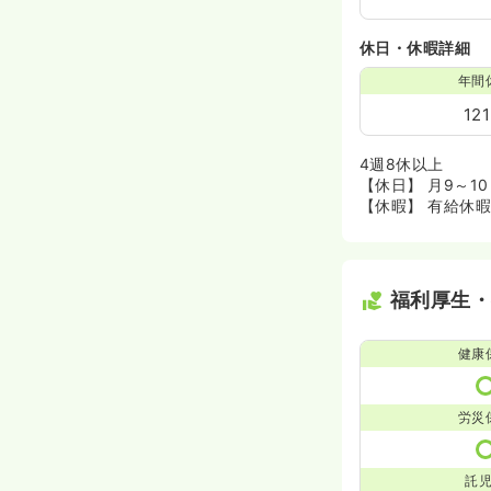
休日・休暇詳細
年間
12
4週8休以上
【休日】 月9～1
【休暇】 有給休
福利厚生
健康
労災
託