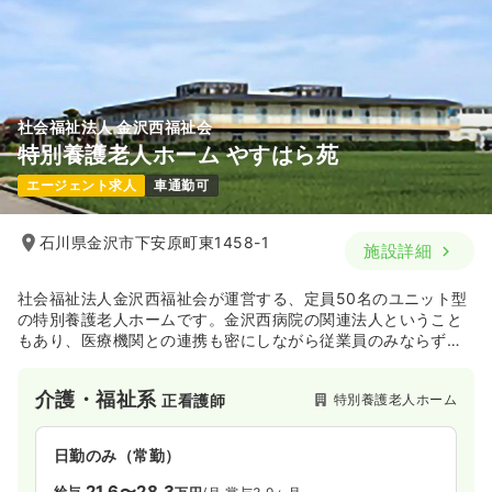
社会福祉法人 金沢西福祉会
特別養護老人ホーム やすはら苑
エージェント求人
車通勤可
石川県金沢市下安原町東1458-1
施設詳細
社会福祉法人金沢西福祉会が運営する、定員50名のユニット型
の特別養護老人ホームです。金沢西病院の関連法人ということ
もあり、医療機関との連携も密にしながら従業員のみならず入
居者様の安全も極力確保しながら運営しています。またデイサ
ービスも施設内で運営しております。
介護・福祉系
特別養護老人ホーム
正看護師
日勤のみ（常勤）
21.6〜28.3
給与