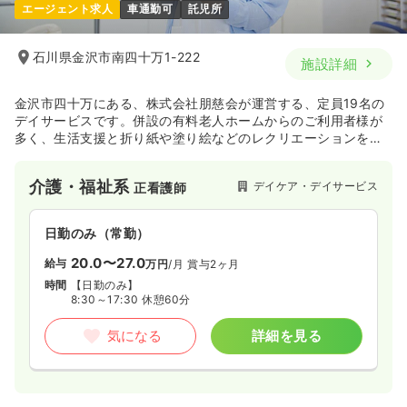
エージェント求人
車通勤可
託児所
石川県金沢市南四十万1-222
施設詳細
金沢市四十万にある、株式会社朋慈会が運営する、定員19名の
デイサービスです。併設の有料老人ホームからのご利用者様が
多く、生活支援と折り紙や塗り絵などのレクリエーションを中
心としたサービスを行っています。
介護・福祉系
デイケア・デイサービス
正看護師
日勤のみ（常勤）
20.0〜27.0
給与
万円
/月
賞与2ヶ月
時間
【日勤のみ】
8:30～17:30 休憩60分
気になる
詳細を見る