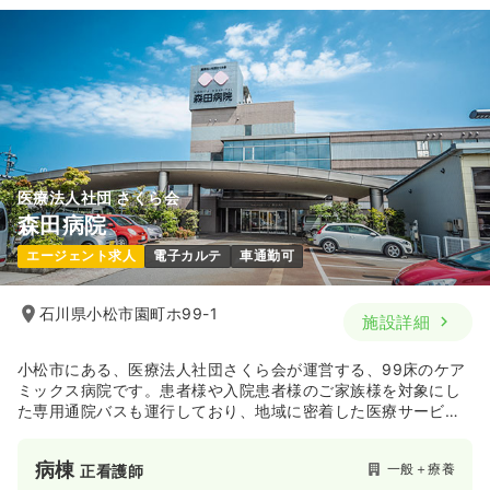
医療法人社団 さくら会
森田病院
エージェント求人
電子カルテ
車通勤可
石川県小松市園町ホ99-1
施設詳細
小松市にある、医療法人社団さくら会が運営する、99床のケア
ミックス病院です。患者様や入院患者様のご家族様を対象にし
た専用通院バスも運行しており、地域に密着した医療サービス
を提供しています。診療としては、整形外科・緊急医療・リハ
ビリテーションを軸に、内科・神経内科・呼吸器内科、麻酔
病棟
一般＋療養
正看護師
科・ペインクリニック、外科・消化器科・脳神経外科・眼科