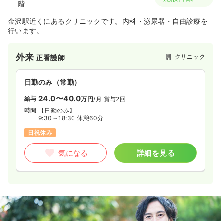
階
金沢駅近くにあるクリニックです。内科・泌尿器・自由診療を
行います。
外来
クリニック
正看護師
日勤のみ（常勤）
24.0〜40.0
給与
万円
/月
賞与2回
時間
【日勤のみ】
9:30～18:30 休憩60分
日祝休み
気になる
詳細を見る