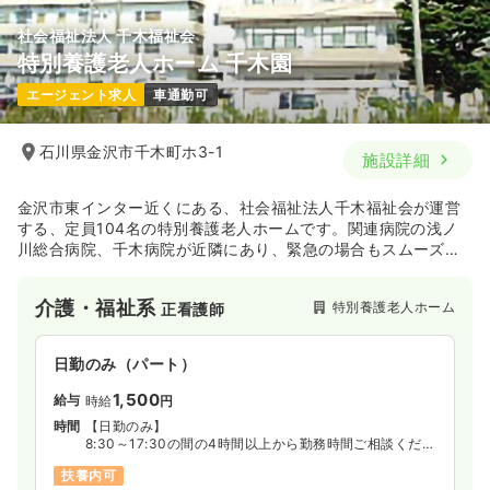
社会福祉法人 千木福祉会
特別養護老人ホーム 千木園
エージェント求人
車通勤可
石川県金沢市千木町ホ3-1
施設詳細
金沢市東インター近くにある、社会福祉法人千木福祉会が運営
する、定員104名の特別養護老人ホームです。関連病院の浅ノ
川総合病院、千木病院が近隣にあり、緊急の場合もスムーズな
対応ができます。
介護・福祉系
特別養護老人ホーム
正看護師
日勤のみ（パート）
1,500
給与
時給
円
時間
【日勤のみ】
8:30～17:30の間の4時間以上から勤務時間ご相談くださ
い
扶養内可
◆週3日～5日