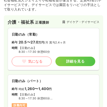
社会福祉法人ジェイエイ小松福祉会が運営する、定員45名のデ
イサービスです。デイサービスでは園芸をリハビリの手法とし
て取り入れています。
介護・福祉系
デイケア・デイサービス
正看護師
日勤のみ（常勤）
20.5〜27.0
給与
万円
/月
賞与2.4ヶ月
時間
【日勤のみ】
8:30～17:30 休憩60分
気になる
詳細を見る
日勤のみ（パート）
1,260〜1,400
給与
時給
円
時間
【日勤のみ】
8:30～17:30 休憩60分
◆週2日～5日の間で、勤務日数ご相談ください
扶養内可