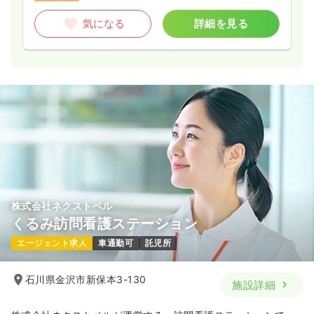
気になる
詳細を見る
株式会社ネクストベル
くるみ訪問看護ステーション
エージェント求人
車通勤可
託児所
石川県金沢市新保本3-130
施設詳細