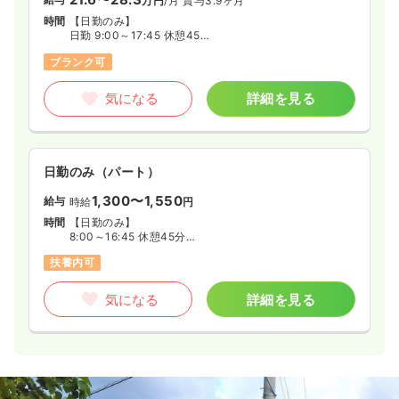
万円
/月
賞与3.9ヶ月
時間
【日勤のみ】
日勤 9:00～17:45 休憩45分
遅番 9:45～18:30 休憩45分
ブランク可
気になる
詳細を見る
日勤のみ（パート）
1,300〜1,550
給与
時給
円
時間
【日勤のみ】
8:00～16:45 休憩45分
8:30～12:30 休憩なし
扶養内可
9:00～13:00 休憩なし
◆週2日～5日の間で、勤務日数ご相談ください
気になる
詳細を見る