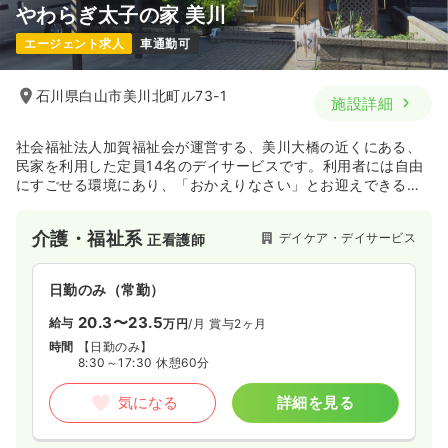
やわらぎ太子の家 美川
エージェント求人
車通勤可
石川県白山市美川北町ル73-1
施設詳細
社会福祉法人加賀福祉会が運営する、美川大橋の近くにある、
民家を利用した定員14名のデイサービスです。利用者には自由
にすごせる環境にあり、「おかえりなさい」とお迎えできるア
ットホームな環境です。
介護・福祉系
デイケア・デイサービス
正看護師
日勤のみ（常勤）
20.3〜23.5
給与
万円
/月
賞与2ヶ月
時間
【日勤のみ】
8:30～17:30 休憩60分
気になる
詳細を見る