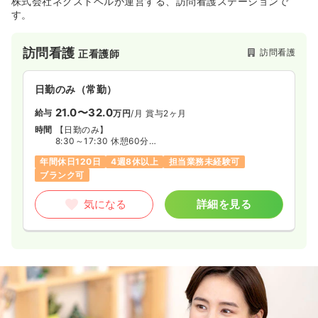
株式会社ネクストベルが運営する、訪問看護ステーションで
す。
訪問看護
訪問看護
正看護師
日勤のみ（常勤）
21.0〜32.0
給与
万円
/月
賞与2ヶ月
時間
【日勤のみ】
8:30～17:30 休憩60分
※1ヶ月単位の変形労働制、オンコール体制あり
年間休日120日
4週8休以上
担当業務未経験可
ブランク可
気になる
詳細を見る