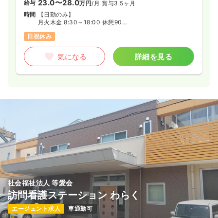
23.0〜28.0
給与
万円
/月
賞与3.5ヶ月
時間
【日勤のみ】
月火木金 8:30～18:00 休憩90分
水 8:30～12:30 休憩無し
日祝休み
土 8:30～13:00 休憩無し
気になる
詳細を見る
社会福祉法人 等愛会
訪問看護ステーション わらく
エージェント求人
車通勤可