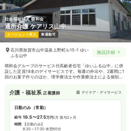
社会福祉法人 萌和会
通所介護 ケアリス山中
エージェント求人
車通勤可
石川県加賀市山中温泉上野町ル15-1 ゆい
施設詳細
ふる山中
萌和会グループのサービス付高齢者住宅「ゆいふる山中」に併
設した定員18名のデイサービスです。毎週の外出や、2週間に1
回のお菓子作りのほか、理学療法士や作業療法士による個別リ
ハビリもおこなっています。
介護・福祉系
デイケア・デイサービス
正看護師
日勤のみ（常勤）
19.5〜27.5
給与
万円
/月
賞与2ヶ月
時間
【日勤のみ】
8:30～17:30 休憩60分