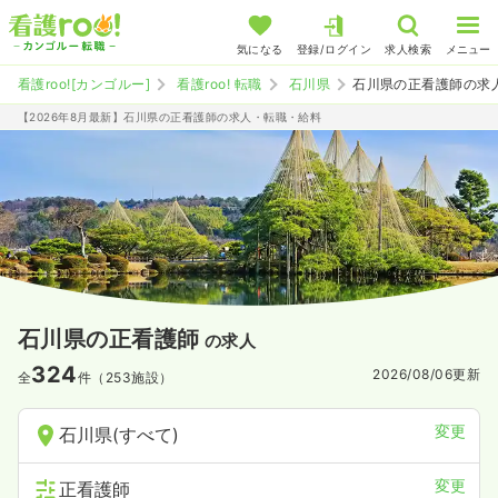
気になる
登録/ログイン
求人検索
メニュー
看護roo![カンゴルー]
看護roo! 転職
石川県
石川県の正看護師の求
【2026年8月最新】石川県の正看護師の求人・転職・給料
石川県の正看護師
の求人
324
2026/08/06
更新
全
件（253施設）
変更
石川県(すべて)
変更
正看護師