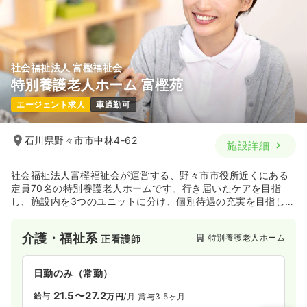
社会福祉法人 富樫福祉会
特別養護老人ホーム 富樫苑
エージェント求人
車通勤可
石川県野々市市中林4-62
施設詳細
社会福祉法人富樫福祉会が運営する、野々市市役所近くにある
定員70名の特別養護老人ホームです。行き届いたケアを目指
し、施設内を3つのユニットに分け、個別待遇の充実を目指して
います。
介護・福祉系
特別養護老人ホーム
正看護師
日勤のみ（常勤）
21.5〜27.2
給与
万円
/月
賞与3.5ヶ月