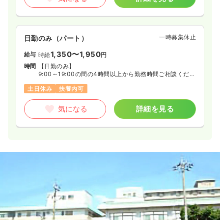
一時募集休止
日勤のみ（パート）
1,350〜1,950
給与
時給
円
時間
【日勤のみ】
9:00～19:00の間の4時間以上から勤務時間ご相談くださ
い
土日休み
扶養内可
◆週3日
気になる
詳細を見る