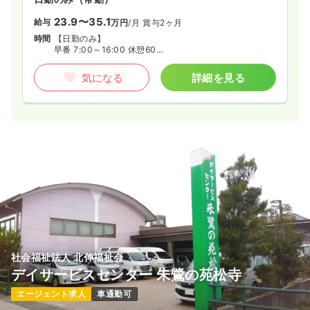
23.9〜35.1
給与
万円
/月
賞与2ヶ月
時間
【日勤のみ】
早番 7:00～16:00 休憩60分
日勤 8:30～17:30 休憩60分
遅番 10:00～19:00 休憩60分
気になる
詳細を見る
社会福祉法人 北伸福祉会
デイサービスセンター 朱鷺の苑松寺
エージェント求人
車通勤可