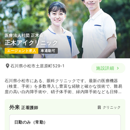
医療法人社団 正木会
正木アイクリニック
エージェント求人
車通勤可
石川県小松市土居原町529-1
施設詳細
石川県小松市にある、眼科クリニックです。最新の医療機器
（検査、手術）を多数導入し豊富な経験と確かな技術で、難易
度の高い白内障手術や、硝子体手術、緑内障手術なども日帰り
で行っています。
外来
クリニック
正看護師
日勤のみ（常勤）