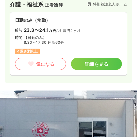
介護・福祉系
特別養護老人ホーム
正看護師
日勤のみ（常勤）
23.3〜24.1
給与
万円
/月
賞与4ヶ月
時間
【日勤のみ】
8:30～17:30 休憩60分
4週8休以上
気になる
詳細を見る