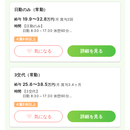
と、各科専門医が診療にあたる体制で充実した医療を提供して
います。
日勤のみ（常勤）
19.9〜32.8
給与
万円
/月
賞与2回
時間
【日勤のみ】
日勤 8:30～17:30 休憩60分
4週8休以上
※病棟により頻度は少ないですが
早番 6:00～15:00
遅番 13:00～22:00
気になる
詳細を見る
のシフトもあります。
3交代（常勤）
25.6〜38.5
給与
万円
/月
賞与3.4ヶ月
時間
【3交代】
日勤 8:30～17:30 休憩60分
準夜勤 16:30～00:45 休憩60分
4週8休以上
深夜勤 0:00～翌9:00 休憩60分
※準夜勤・深夜勤は計月8回程度
気になる
詳細を見る
※病棟により頻度は少ないですが
早番 6:00～15:00
遅番 13:00～22:00