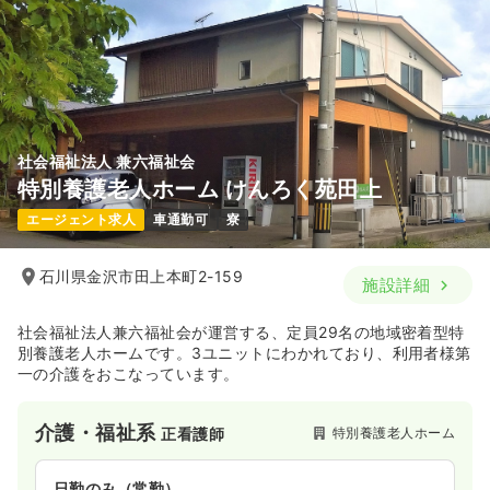
社会福祉法人 兼六福祉会
特別養護老人ホーム けんろく苑田上
エージェント求人
車通勤可
寮
石川県金沢市田上本町2-159
施設詳細
社会福祉法人兼六福祉会が運営する、定員29名の地域密着型特
別養護老人ホームです。3ユニットにわかれており、利用者様第
一の介護をおこなっています。
介護・福祉系
特別養護老人ホーム
正看護師
日勤のみ（常勤）