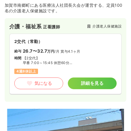
加賀市南郷町にある医療法人社団長久会が運営する、定員100
名の介護老人保健施設です。
介護・福祉系
介護老人保健施設
正看護師
2交代（常勤）
26.7〜32.7
給与
万円
/月
賞与4.1ヶ月
時間
【2交代】
早番 7:00～15:45 休憩60分
日勤 8:30～17:15 休憩60分
4週8休以上
遅番 12:00～20:45 休憩60分
夜勤 16:00～翌9:00 休憩60分（月4回程度）
気になる
詳細を見る