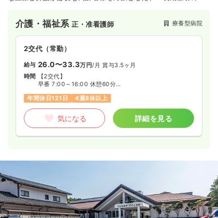
めに医療」と「日常生活上の世話（介護）」を一体的に提供す
る施設です。
介護・福祉系
療養型病院
正・准看護師
2交代（常勤）
26.0〜33.3
給与
万円
/月
賞与3.5ヶ月
時間
【2交代】
早番 7:00～16:00 休憩60分
日勤 8:30～17:30 休憩60分
年間休日121日
4週8休以上
夜勤 17:00～翌9:00 休憩120分（月4～5回）
気になる
詳細を見る