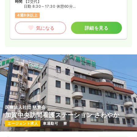
時間
【2交代】
日勤 8:30～17:30 休憩60分
夜勤 17:00～翌9:00 休憩60分（月5回程度）
4週8休以上
気になる
詳細を見る
医療法人社団 慈豊会
加賀中央訪問看護ステーション さわやか
エージェント求人
車通勤可
寮