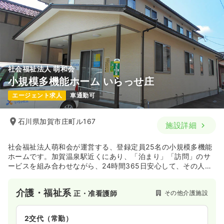
社会福祉法人 萌和会
小規模多機能ホーム いらっせ庄
エージェント求人
車通勤可
石川県加賀市庄町ル167
施設詳細
社会福祉法人萌和会が運営する、登録定員25名の小規模多機能
ホームです。加賀温泉駅近くにあり、「泊まり」「訪問」のサ
ービスを組み合わせながら、24時間365日安心して、その人が
在宅で暮らしていけるよう、サポートしています。
介護・福祉系
その他介護施設
正・准看護師
2交代（常勤）