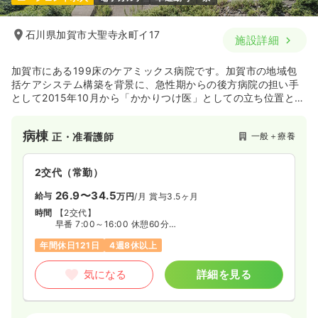
石川県加賀市大聖寺永町イ17
施設詳細
加賀市にある199床のケアミックス病院です。加賀市の地域包
括ケアシステム構築を背景に、急性期からの後方病院の担い手
として2015年10月から「かかりつけ医」としての立ち位置とし
て、また病棟編成後は、地域の方が安心して在宅に戻れるよう
サポートしています。
病棟
一般＋療養
正・准看護師
2交代（常勤）
26.9〜34.5
給与
万円
/月
賞与3.5ヶ月
時間
【2交代】
早番 7:00～16:00 休憩60分
日勤 8:30～17:30 休憩60分
年間休日121日
4週8休以上
夜勤 17:00～翌9:00 休憩120分（月4～5回）
気になる
詳細を見る