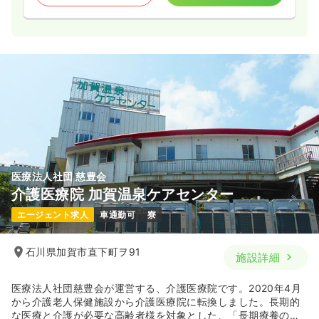
医療法人社団 慈豊会
介護医療院 加賀温泉ケアセンター
エージェント求人
車通勤可
寮
石川県加賀市直下町ヲ91
施設詳細
医療法人社団慈豊会が運営する、介護医療院です。2020年4月
から介護老人保健施設から介護医療院に転換しました。長期的
な医療と介護が必要な高齢者様を対象とした、「長期療養のた