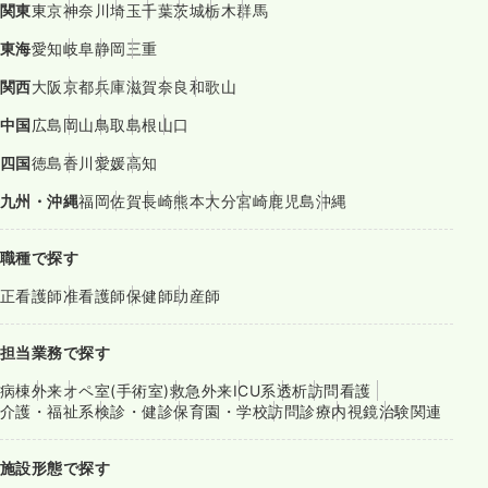
関東
東京
神奈川
埼玉
千葉
茨城
栃木
群馬
東海
愛知
岐阜
静岡
三重
関西
大阪
京都
兵庫
滋賀
奈良
和歌山
中国
広島
岡山
鳥取
島根
山口
四国
徳島
香川
愛媛
高知
九州・沖縄
福岡
佐賀
長崎
熊本
大分
宮崎
鹿児島
沖縄
職種で探す
正看護師
准看護師
保健師
助産師
担当業務で探す
病棟
外来
オペ室(手術室)
救急外来
ICU系
透析
訪問看護
介護・福祉系
検診・健診
保育園・学校
訪問診療
内視鏡
治験関連
施設形態で探す