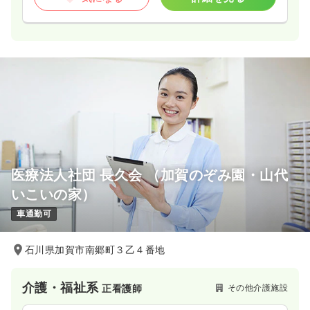
医療法人社団 長久会 （加賀のぞみ園・山代
いこいの家）
車通勤可
石川県加賀市南郷町３乙４番地
介護・福祉系
その他介護施設
正看護師