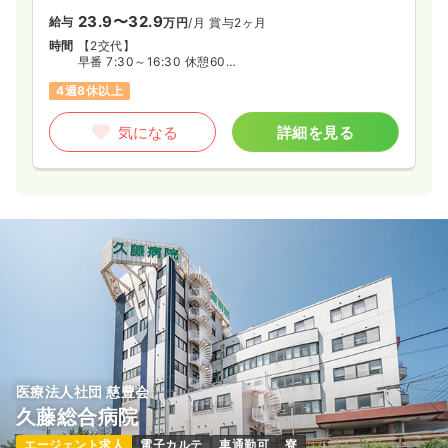
23.9〜32.9
給与
万円
/月
賞与2ヶ月
時間
【2交代】
早番 7:30～16:30 休憩60分
日勤 8:30～17:30 休憩60分
4週8休以上
遅番 10:30～19:30 休憩60分
夜勤 16:30～翌9:30
気になる
詳細を見る
医療法人社団 慈豊会
久藤総合病院
エージェント求人
電子カルテ
車通勤可
寮