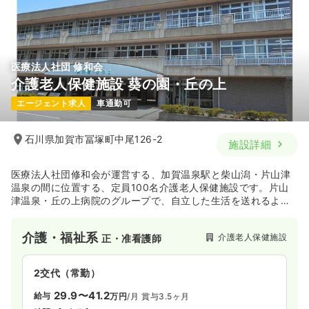
医療法人社団 修和会
介護老人保健施設 葵の園・丘の上
エージェント求人
車通勤可
石川県加賀市冨塚町中尾126-2
施設詳細
医療法人社団修和会が運営する、加賀温泉駅と柴山潟・片山津
温泉の間に位置する、定員100名介護老人保健施設です。片山
津温泉・丘の上病院のグループで、自立した生活を送れるよう
に復帰をサポートしています。
介護・福祉系
介護老人保健施設
正・准看護師
2交代（常勤）
29.9〜41.2
給与
万円
/月
賞与3.5ヶ月