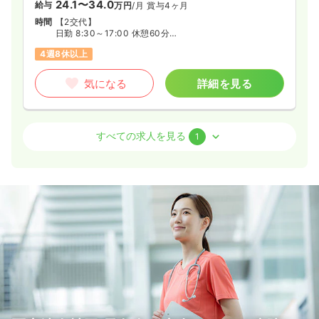
24.1〜34.0
給与
万円
/月
賞与4ヶ月
時間
【2交代】
日勤 8:30～17:00 休憩60分
夜勤 16:30～翌9:00（月4回程度）
4週8休以上
気になる
詳細を見る
介護・福祉系
デイケア・デイサービス
正看護師
すべての求人を見る
1
日勤のみ（常勤）
20.1〜30.0
給与
万円
/月
賞与4ヶ月
時間
【日勤のみ】
8:30～17:00 休憩60分
4週8休以上
気になる
詳細を見る