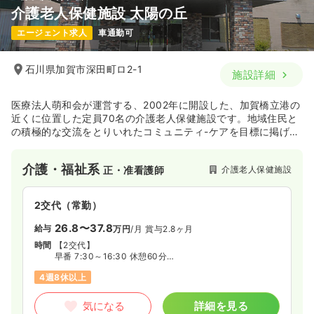
介護老人保健施設 太陽の丘
エージェント求人
車通勤可
石川県加賀市深田町ロ2-1
施設詳細
医療法人萌和会が運営する、2002年に開設した、加賀橋立港の
近くに位置した定員70名の介護老人保健施設です。地域住民と
の積極的な交流をとりいれたコミュニティ-ケアを目標に掲げ、
1階は学生や市民の方とのふれあいができる、地域住民とのコミ
ュニティスペースになっています。
介護・福祉系
介護老人保健施設
正・准看護師
2交代（常勤）
26.8〜37.8
給与
万円
/月
賞与2.8ヶ月
時間
【2交代】
早番 7:30～16:30 休憩60分
日勤 8:30～17:30 休憩60分
4週8休以上
遅番 10:00～19:00 休憩60分
夜勤 16:30～翌9:30 休憩60分（月5～6回）
気になる
詳細を見る