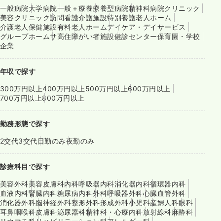
一般病院
大学病院
一般＋療養
療養型病院
精神科病院
クリニック
美容クリニック
訪問看護
介護施設
特別養護老人ホーム
介護老人保健施設
有料老人ホーム
デイケア・デイサービス
グループホーム
サ高住
障がい者施設
健診センター
保育園・学校
企業
年収で探す
300万円以上
400万円以上
500万円以上
600万円以上
700万円以上
800万円以上
勤務形態で探す
2交代
3交代
日勤のみ
夜勤のみ
診療科目で探す
美容外科
美容皮膚科
内科
呼吸器内科
消化器内科
循環器内科
血液内科
腎臓内科
糖尿病内科
外科
呼吸器外科
心臓血管外科
消化器外科
脳神経外科
整形外科
形成外科
小児科
産婦人科
眼科
耳鼻咽喉科
皮膚科
泌尿器科
精神科・心療内科
放射線科
麻酔科