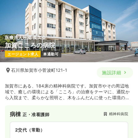
医療法人社団 長久会
加賀こころの病院
エージェント求人
車通勤可
石川県加賀市小菅波町121-1
施設詳細
加賀市にある、184床の精神科病院です。加賀市やその周辺地
域で、癒しの環境による「こころ」の治療をテーマに、通院か
ら入院まで、柔らかな照明と、木をふんだんに使った環境のも
とで治療を行ってる医療機関です。また、在宅の患者様でも、
入院と同様のサービスを受けられるように、デイケア、訪問看
病棟
精神科病院
正・准看護師
護、相談支援などの各部門を統合し、窓口をひとつにした「地
域ケアセンター」を設置しています。
2交代（常勤）