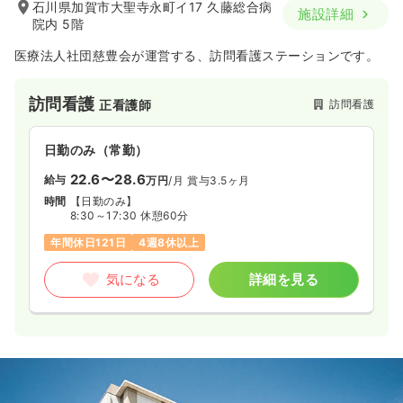
石川県加賀市大聖寺永町イ17 久藤総合病
施設詳細
院内 5階
医療法人社団慈豊会が運営する、訪問看護ステーションです。
訪問看護
訪問看護
正看護師
日勤のみ（常勤）
22.6〜28.6
給与
万円
/月
賞与3.5ヶ月
時間
【日勤のみ】
8:30～17:30 休憩60分
年間休日121日
4週8休以上
気になる
詳細を見る