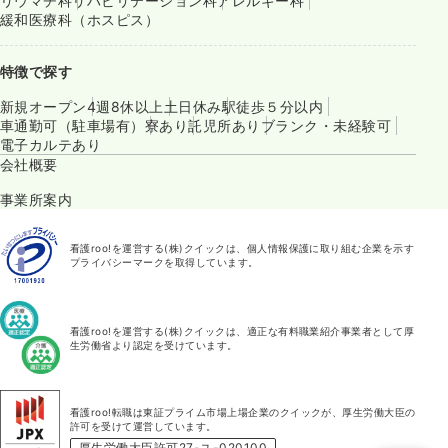
リウマチ科
リハビリテーション科
アレルギー科
緩和医療科（ホスピス）
特徴で探す
新規オープン
4週8休以上
土日休み
駅徒歩５分以内
車通勤可（駐車場有）
寮あり
託児所あり
ブランク・未経験可
電子カルテあり
会社概要
事業所案内
看護roo!を運営する(株)クイックは、個人情報保護に取り組む企業を示す
プライバシーマークを取得しています。
看護roo!を運営する(株)クイックは、適正な有料職業紹介事業者として厚
生労働省より認定を受けています。
看護roo!転職は東証プライム市場上場企業のクイックが、厚生労働大臣の
許可を受けて運営しています。
厚生労働大臣許可27-ユ-020100