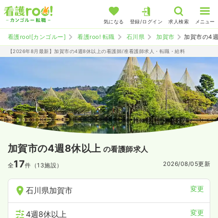
気になる
登録/ログイン
求人検索
メニュー
看護roo![カンゴルー]
看護roo! 転職
石川県
加賀市
加賀市の4
【2026年8月最新】加賀市の4週8休以上の看護師/准看護師求人・転職・給料
加賀市の4週8休以上
の看護師求人
17
2026/08/05
更新
全
件（13施設）
変更
石川県加賀市
変更
4週8休以上