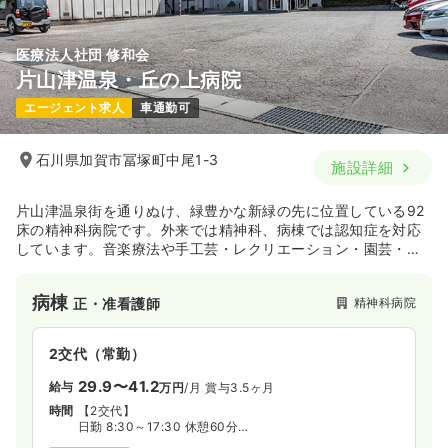
医療法人社団 修和会
片山津温泉・丘の上病院
エージェント求人
車通勤可
石川県加賀市冨塚町中尾1-3
施設詳細
片山津温泉街を通りぬけ、緑豊かな新緑の先に位置している92
床の精神科病院です。外来では精神科、病棟では認知症を対応
しています。音楽療法や手工芸・レクリエーション・園芸・お
やつ作りなどの作業療法を通じて、信頼関係を築きながらケア
を行っています。
病棟
精神科病院
正・准看護師
2交代（常勤）
29.9〜41.2
給与
万円
/月
賞与3.5ヶ月
時間
【2交代】
日勤 8:30～17:30 休憩60分
夜勤 17:00～翌9:00 休憩120分（月5回程度）