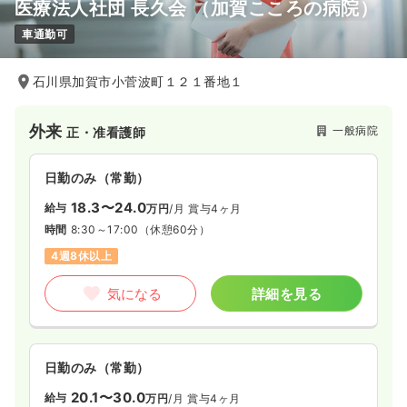
医療法人社団 長久会 （加賀こころの病院）
車通勤可
石川県加賀市小菅波町１２１番地１
外来
一般病院
正・准看護師
日勤のみ（常勤）
18.3〜24.0
給与
万円
/月
賞与4ヶ月
時間
8:30～17:00
（休憩60分）
4週8休以上
気になる
詳細を見る
日勤のみ（常勤）
20.1〜30.0
給与
万円
/月
賞与4ヶ月