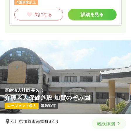
4週8休以上
気になる
詳細を見る
医療法人社団 長久会
介護老人保健施設 加賀のぞみ園
エージェント求人
車通勤可
石川県加賀市南郷町3乙4
施設詳細