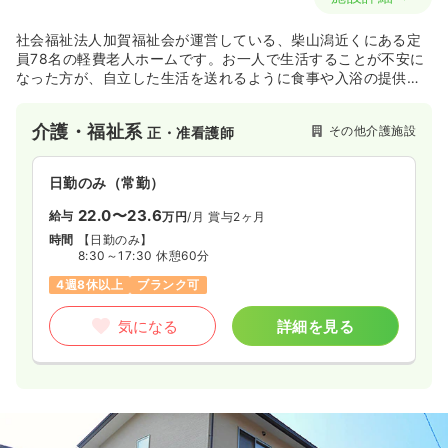
社会福祉法人加賀福祉会が運営している、柴山潟近くにある定
員78名の軽費老人ホームです。お一人で生活することが不安に
なった方が、自立した生活を送れるように食事や入浴の提供を
おこなっています。
介護・福祉系
その他介護施設
正・准看護師
日勤のみ（常勤）
22.0〜23.6
給与
万円
/月
賞与2ヶ月
時間
【日勤のみ】
8:30～17:30 休憩60分
4週8休以上
ブランク可
気になる
詳細を見る