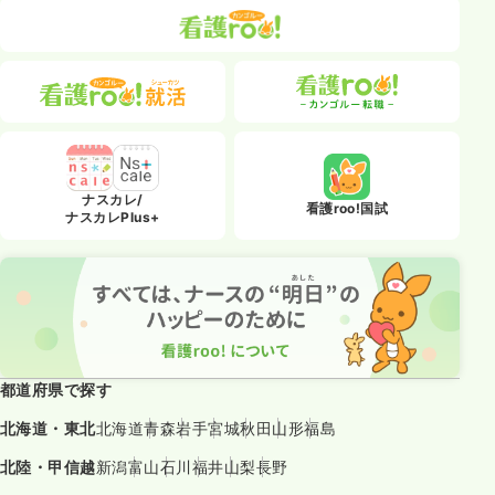
ナスカレ/
看護roo!国試
ナスカレPlus+
都道府県で探す
北海道・東北
北海道
青森
岩手
宮城
秋田
山形
福島
北陸・甲信越
新潟
富山
石川
福井
山梨
長野