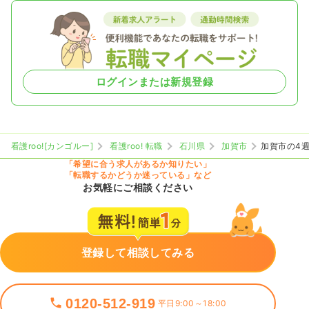
ログインまたは新規登録
看護roo![カンゴルー]
看護roo! 転職
石川県
加賀市
加賀市の4
「希望に合う求人があるか知りたい」
「転職するかどうか迷っている」など
お気軽にご相談ください
登録して相談してみる
0120-512-919
平日9:00～18:00