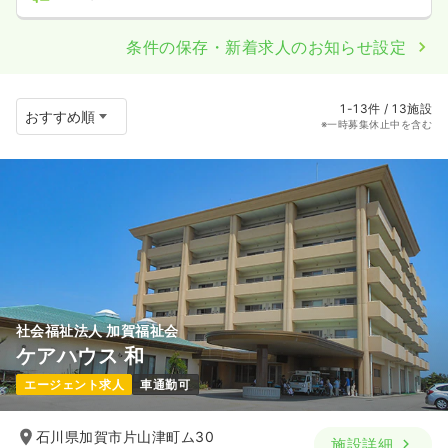
条件の保存・新着求人のお知らせ設定
1-13件 / 13施設
※一時募集休止中を含む
社会福祉法人 加賀福祉会
ケアハウス 和
エージェント求人
車通勤可
石川県加賀市片山津町ム30
施設詳細