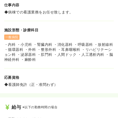
境づくりに力を入れています！
仕事内容
≪通勤ラクラク！プライベートも充実♪≫
◆病棟での看護業務をお任せ致します。
◆那覇空港から車で30分以内、公共交通機関でも通勤しや
すい立地です！
◆年間休日110日、リフレッシュ休暇5日あり！オンオフの
施設形態・診療科目
メリハリをつけて働けます！
一般病院
≪福利厚生充実！安心して長く働ける♪≫
・内科 ・小児科 ・腎臓内科 ・消化器科 ・呼吸器科 ・放射線科
◆扶養手当、住宅手当、精勤手当など各種手当が充実！
・循環器科 ・外科 ・整形外科 ・耳鼻咽喉科 ・リハビリテーシ
◆退職金制度、財形年金制度、再雇用制度など、将来を見
ョン科 ・泌尿器科 ・肛門科 ・人間ドック ・人工透析内科 ・脳
据えて働けます！
神経外科 ・麻酔科
応募資格
◆看護師免許（正・准問わず）
給与
※以下の勤務時間の場合