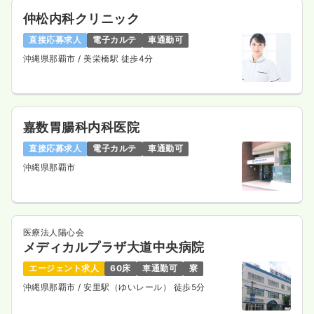
21.5〜29.8
給与
万円
/月
賞与2ヶ月
仲松内科クリニック
※一例
時間
8:30～17:30
（休憩60分）
直接応募求人
電子カルテ
車通勤可
日祝休み
月給29万円以上可
沖縄県那覇市
/ 美栄橋駅 徒歩4分
気になる
詳細を見る
嘉数胃腸科内科医院
日勤のみ（パート）
直接応募求人
電子カルテ
車通勤可
1,600
給与
時給
円〜
沖縄県那覇市
時間
8:30～17:30
日祝休み
時給1,600円以上可
気になる
詳細を見る
医療法人陽心会
メディカルプラザ大道中央病院
エージェント求人
60床
車通勤可
寮
沖縄県那覇市
/ 安里駅（ゆいレール） 徒歩5分
訪問診療
一般病院
正・准看護師