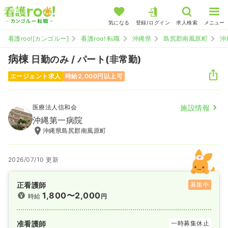
気になる
登録/ログイン
求人検索
メニュー
看護roo![カンゴルー]
看護roo! 転職
沖縄県
島尻郡南風原町
沖
病棟
日勤のみ / パート(非常勤)
エージェント求人
時給2,000円以上可
医療法人信和会
施設情報
沖縄第一病院
沖縄県島尻郡南風原町
2026/07/10 更新
正看護師
募集中
1,800〜2,000
時給
円
准看護師
一時募集休止