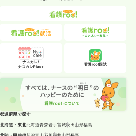
ナスカレ/
看護roo!国試
ナスカレPlus+
都道府県で探す
北海道・東北
北海道
青森
岩手
宮城
秋田
山形
福島
北陸・甲信越
新潟
富山
石川
福井
山梨
長野