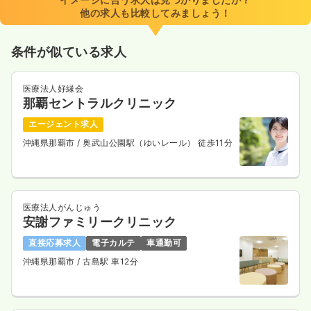
他の求人も比較してみましょう！
日祝休み
時給1,300円以上可
気になる
詳細を見る
条件が似ている求人
医療法人好縁会
日勤のみ（契約社員）
那覇セントラルクリニック
29.9
給与
万円
/月
賞与3.3ヶ月
エージェント求人
※一例
沖縄県那覇市
/ 奥武山公園駅（ゆいレール） 徒歩11分
時間
8:00～17:00
（休憩60分）
日祝休み
月給29万円以上可
気になる
詳細を見る
医療法人がんじゅう
安謝ファミリークリニック
直接応募求人
電子カルテ
車通勤可
オペ室(手術室)
沖縄県那覇市
/ 古島駅 車12分
一般病院
正看護師
日勤のみ（常勤）