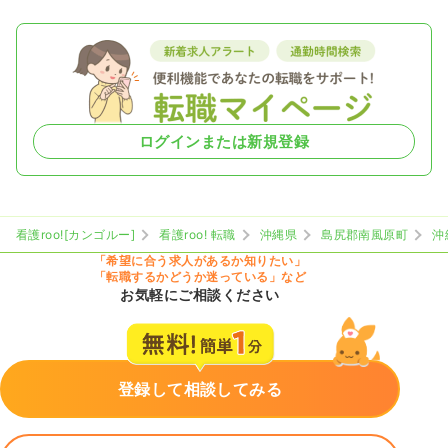
ログインまたは新規登録
看護roo![カンゴルー]
看護roo! 転職
沖縄県
島尻郡南風原町
沖
「希望に合う求人があるか知りたい」
「転職するかどうか迷っている」など
お気軽にご相談ください
登録して相談してみる