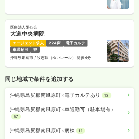
気になる
詳細を見る
日勤のみ（パート）
医療法人陽心会
大道中央病院
2,000
給与
時給
円〜
エージェント求人
224床
電子カルテ
時間
9:00～17:00
車通勤可
寮
日曜休み
時給2,000円以上可
沖縄県那覇市
/ 牧志駅（ゆいレール） 徒歩4分
気になる
詳細を見る
同じ地域で条件を追加する
沖縄県島尻郡南風原町
×
電子カルテあり
13
沖縄県島尻郡南風原町
×
車通勤可（駐車場有）
57
沖縄県島尻郡南風原町
×
病棟
11