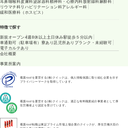
耳鼻咽喉科
皮膚科
泌尿器科
精神科・心療内科
放射線科
麻酔科
リウマチ科
リハビリテーション科
アレルギー科
緩和医療科（ホスピス）
特徴で探す
新規オープン
4週8休以上
土日休み
駅徒歩５分以内
車通勤可（駐車場有）
寮あり
託児所あり
ブランク・未経験可
電子カルテあり
会社概要
事業所案内
看護roo!を運営する(株)クイックは、個人情報保護に取り組む企業を示す
プライバシーマークを取得しています。
看護roo!を運営する(株)クイックは、適正な有料職業紹介事業者として厚
生労働省より認定を受けています。
看護roo!転職は東証プライム市場上場企業のクイックが、厚生労働大臣の