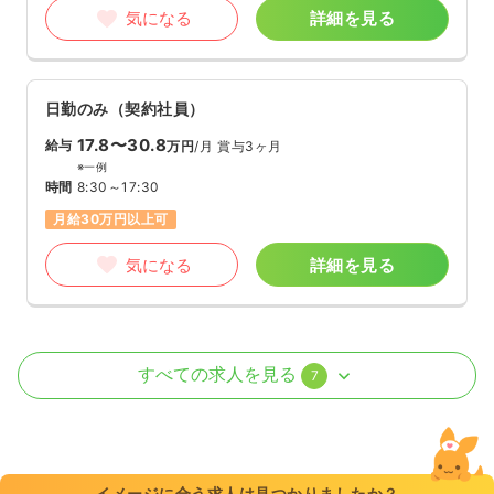
気になる
詳細を見る
日勤のみ（契約社員）
17.8〜30.8
給与
万円
/月
賞与3ヶ月
※一例
時間
8:30～17:30
月給30万円以上可
気になる
詳細を見る
外来
一般病院
正・准看護師
すべての求人を見る
7
日勤のみ（パート）
1,300
給与
時給
円〜
時間
8:00～18:30
イメージに合う求人は見つかりましたか？