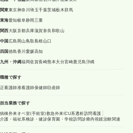
関東
東京
神奈川
埼玉
千葉
茨城
栃木
群馬
東海
愛知
岐阜
静岡
三重
関西
大阪
京都
兵庫
滋賀
奈良
和歌山
中国
広島
岡山
鳥取
島根
山口
四国
徳島
香川
愛媛
高知
九州・沖縄
福岡
佐賀
長崎
熊本
大分
宮崎
鹿児島
沖縄
職種で探す
正看護師
准看護師
保健師
助産師
担当業務で探す
病棟
外来
オペ室(手術室)
救急外来
ICU系
透析
訪問看護
介護・福祉系
検診・健診
保育園・学校
訪問診療
内視鏡
治験関連