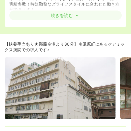
実績多数！時短勤務などライフスタイルに合わせた働き方
ができます！
続きを読む
≪スキルアップしたい方におすすめ！幅広い看護経験が積
める♪≫
◆急性期病院からの後方支援病院としての機能を担ってお
り、重篤な患者様は周辺の急性期病院が受け入れてくれる
ので、そこまで重たい患者層は少ない環境になります！
【扶養手当あり★那覇空港より30分】南風原町にあるケアミッ
◆以前より透析に強みを持っていて、循環器内科にも強み
クス病院での求人です♪
を持っておりますが、内科、小児科、透析など幅広い診療
科があり、様々な看護スキルを習得できます！
◆混合病棟では、特定の分野に偏らず、幅広い知識と経験
が得られます！
≪看護師の定着率◎！働きやすい職場環境♪≫
◆転職経験のあるスタッフも多く、新しい方も安心して馴
染める温かい雰囲気です！
◆困ったときはお互いに助け合う風土があり、チームワー
クを大切にしています！実際に欠員が出た場合は、毎朝の
申し送りで、各部署のヘルプ体制を確認し人員調整をして
協力して業務を進めています。安心して休みを取りやすい
環境です。
◆看護部長は子育てや介護への理解が深く、働きやすい環