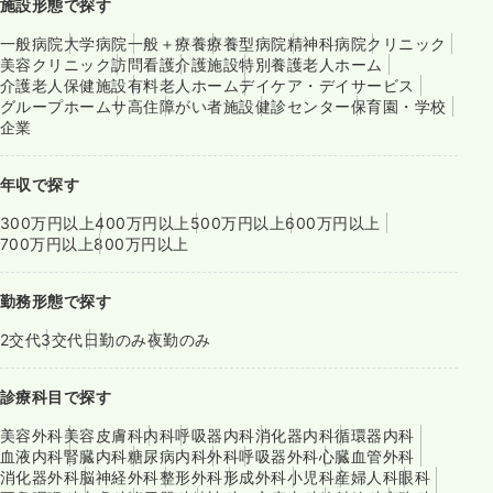
施設形態で探す
一般病院
大学病院
一般＋療養
療養型病院
精神科病院
クリニック
美容クリニック
訪問看護
介護施設
特別養護老人ホーム
介護老人保健施設
有料老人ホーム
デイケア・デイサービス
グループホーム
サ高住
障がい者施設
健診センター
保育園・学校
企業
年収で探す
300万円以上
400万円以上
500万円以上
600万円以上
700万円以上
800万円以上
勤務形態で探す
2交代
3交代
日勤のみ
夜勤のみ
診療科目で探す
美容外科
美容皮膚科
内科
呼吸器内科
消化器内科
循環器内科
血液内科
腎臓内科
糖尿病内科
外科
呼吸器外科
心臓血管外科
消化器外科
脳神経外科
整形外科
形成外科
小児科
産婦人科
眼科