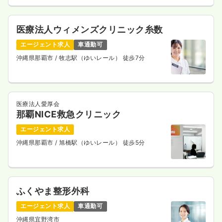
日勤のみ（常勤）
医療法人ウィメンズクリニック糸数
19.9〜30.6
給与
万円
/月
賞与3ヶ月
※一例
エージェント求人
車通勤可
時間
8:30～17:30
（休憩60分）
沖縄県那覇市
/ 牧志駅（ゆいレール） 徒歩7分
日祝休み
オンコールあり
月給30万円以上可
気になる
詳細を見る
医療法人愛厚会
那覇NICE救急クリニック
透析
一般病院
正・准看護師
エージェント求人
沖縄県那覇市
/ 旭橋駅（ゆいレール） 徒歩5分
日勤のみ（常勤）
22.9〜31.2
給与
万円
/月
賞与2ヶ月
※一例
時間
8:00～17:00
（休憩60分）
ふくやま整形外科
日曜休み
月給31万円以上可
エージェント求人
車通勤可
沖縄県宜野湾市