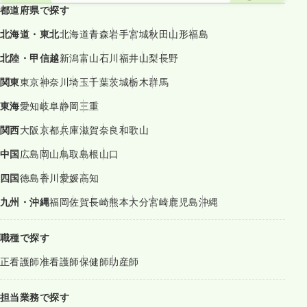
都道府県で探す
北海道・東北
北海道
青森
岩手
宮城
秋田
山形
福島
北陸・甲信越
新潟
富山
石川
福井
山梨
長野
関東
東京
神奈川
埼玉
千葉
茨城
栃木
群馬
東海
愛知
岐阜
静岡
三重
関西
大阪
京都
兵庫
滋賀
奈良
和歌山
中国
広島
岡山
鳥取
島根
山口
四国
徳島
香川
愛媛
高知
九州・沖縄
福岡
佐賀
長崎
熊本
大分
宮崎
鹿児島
沖縄
職種で探す
正看護師
准看護師
保健師
助産師
担当業務で探す