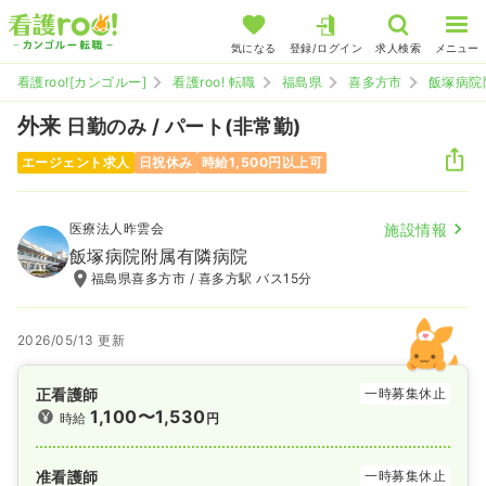
気になる
登録/ログイン
求人検索
メニュー
看護roo![カンゴルー]
看護roo! 転職
福島県
喜多方市
飯塚病院
外来
日勤のみ / パート(非常勤)
エージェント求人
日祝休み
時給1,500円以上可
医療法人昨雲会
施設情報
飯塚病院附属有隣病院
福島県喜多方市 / 喜多方駅 バス15分
2026/05/13 更新
正看護師
一時募集休止
1,100〜1,530
時給
円
准看護師
一時募集休止