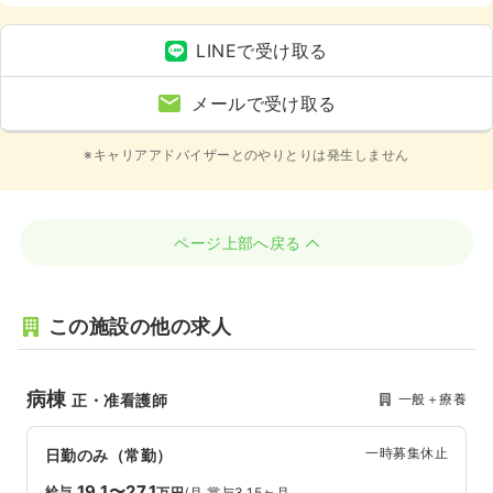
LINEで受け取る
メールで受け取る
※キャリアアドバイザーとのやりとりは発生しません
ページ上部へ戻る
この施設の他の求人
病棟
一般＋療養
正・准看護師
一時募集休止
日勤のみ（常勤）
19.1〜27.1
給与
万円
/月
賞与3.15ヶ月