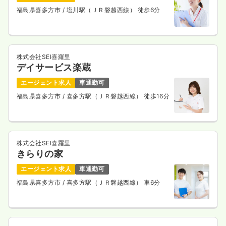
気になる
詳細を見る
福島県喜多方市
/ 塩川駅（ＪＲ磐越西線） 徒歩6分
一時募集休止
日勤のみ（パート）
株式会社SEI喜羅里
1,100〜1,530
給与
時給
円
デイサービス楽蔵
時間
8:45～17:00
エージェント求人
車通勤可
日祝休み
オンコールあり
時給1,500円以上可
福島県喜多方市
/ 喜多方駅（ＪＲ磐越西線） 徒歩16分
気になる
詳細を見る
株式会社SEI喜羅里
きらりの家
エージェント求人
車通勤可
福島県喜多方市
/ 喜多方駅（ＪＲ磐越西線） 車6分