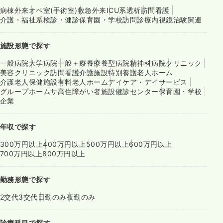
病棟
外来
オペ室(手術室)
救急外来
ICU系
透析
訪問看護
介護・福祉系
検診・健診
保育園・学校
訪問診療
内視鏡
治験関連
施設形態で探す
一般病院
大学病院
一般＋療養
療養型病院
精神科病院
クリニック
美容クリニック
訪問看護
介護施設
特別養護老人ホーム
介護老人保健施設
有料老人ホーム
デイケア・デイサービス
グループホーム
サ高住
障がい者施設
健診センター
保育園・学校
企業
年収で探す
300万円以上
400万円以上
500万円以上
600万円以上
700万円以上
800万円以上
勤務形態で探す
2交代
3交代
日勤のみ
夜勤のみ
診療科目で探す