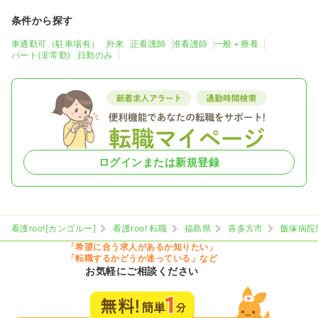
条件から探す
車通勤可（駐車場有）
外来
正看護師
准看護師
一般＋療養
パート(非常勤)
日勤のみ
ログインまたは新規登録
看護roo![カンゴルー]
看護roo! 転職
福島県
喜多方市
飯塚病院
「希望に合う求人があるか知りたい」
「転職するかどうか迷っている」など
お気軽にご相談ください