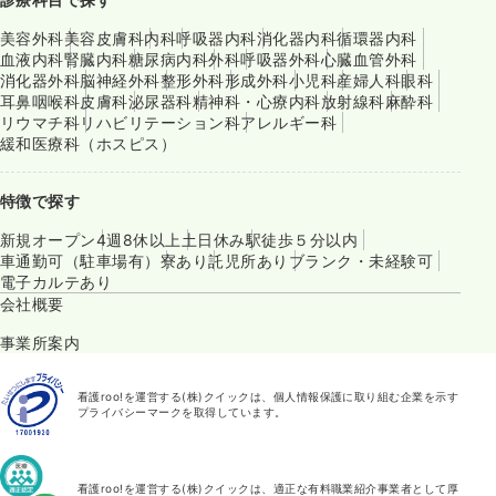
美容外科
美容皮膚科
内科
呼吸器内科
消化器内科
循環器内科
血液内科
腎臓内科
糖尿病内科
外科
呼吸器外科
心臓血管外科
消化器外科
脳神経外科
整形外科
形成外科
小児科
産婦人科
眼科
耳鼻咽喉科
皮膚科
泌尿器科
精神科・心療内科
放射線科
麻酔科
リウマチ科
リハビリテーション科
アレルギー科
緩和医療科（ホスピス）
特徴で探す
新規オープン
4週8休以上
土日休み
駅徒歩５分以内
車通勤可（駐車場有）
寮あり
託児所あり
ブランク・未経験可
電子カルテあり
会社概要
事業所案内
看護roo!を運営する(株)クイックは、個人情報保護に取り組む企業を示す
プライバシーマークを取得しています。
看護roo!を運営する(株)クイックは、適正な有料職業紹介事業者として厚