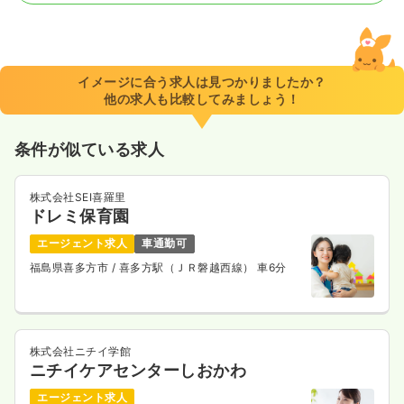
一時募集休止
日勤のみ（常勤）
19.1〜25.8
給与
万円
/月
賞与2回
※一例
イメージに合う求人は見つかりましたか？
時間
8:45～17:00
他の求人も比較してみましょう！
日祝休み
月給25万円以上可
条件が似ている求人
気になる
詳細を見る
株式会社SEI喜羅里
ドレミ保育園
オペ室(手術室)
一般＋療養
正・准看護師
エージェント求人
車通勤可
福島県喜多方市
/ 喜多方駅（ＪＲ磐越西線） 車6分
一時募集休止
日勤のみ（常勤）
22.2
給与
万円〜
/月
賞与2回
※一例
時間
8:45～17:00
株式会社ニチイ学館
ニチイケアセンターしおかわ
日祝休み
オンコールあり
月給28万円以上可
エージェント求人