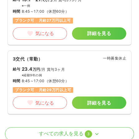
※一例
時間
8:45～17:00
（休憩60分）
ブランク可
月給27万円以上可
気になる
詳細を見る
一時募集休止
3交代（常勤）
23.4
給与
万円
/月
賞与3ヶ月
※経験9年の例
時間
8:45～17:00
（休憩60分）
ブランク可
月給29万円以上可
気になる
詳細を見る
外来
一般＋療養
正・准看護師
すべての求人を見る
3