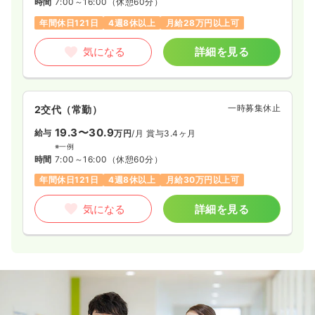
時間
7:00～16:00
（休憩60分）
年間休日121日
4週8休以上
月給28万円以上可
気になる
詳細を見る
一時募集休止
2交代（常勤）
19.3〜30.9
給与
万円
/月
賞与3.4ヶ月
※一例
時間
7:00～16:00
（休憩60分）
年間休日121日
4週8休以上
月給30万円以上可
気になる
詳細を見る