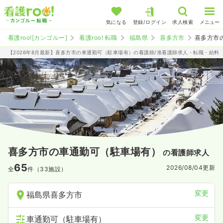
気になる
登録/ログイン
求人検索
メニュー
看護roo![カンゴルー]
看護roo! 転職
福島県
喜多方市
喜多方市
【2026年8月最新】喜多方市の車通勤可（駐車場有）の看護師/准看護師求人・転職・給料
喜多方市の車通勤可（駐車場有）
の看護師求人
65
2026/08/04
更新
全
件（33施設）
変更
福島県喜多方市
変更
車通勤可（駐車場有）