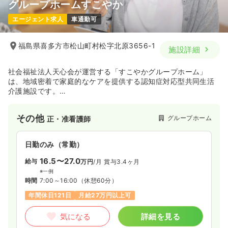
グループホームすこやか
エージェント求人
車通勤可
福島県喜多方市松山町村松字北原3656-1
施設詳細
社会福祉法人天心会が運営する「すこやかグループホーム」
は、地域密着で家庭的なケアを提供する認知症対応型共同生活
介護施設です。
利用者様が地域の中で安心して暮らせるよう、きめ細やかな生
活支援と機能訓練を提供し、自立した生活をサポートしていま
その他
グループホーム
正・准看護師
す。
年間休日121日、残業ほぼなしとワークライフバランスを重視し
た働き方が可能で、くるみん認定企業として職員の働きやすさ
日勤のみ（常勤）
を追求しています。
16.5〜27.0
給与
万円
/月
賞与3.4ヶ月
※一例
時間
7:00～16:00
（休憩60分）
年間休日121日
月給27万円以上可
気になる
詳細を見る