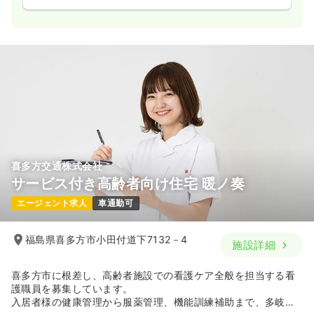
喜多方交通株式会社
サービス付き高齢者向け住宅 暖ノ奏
エージェント求人
車通勤可
福島県喜多方市小田付道下7132－4
施設詳細
喜多方市に根差し、高齢者施設での看護ケア全般を担当する看
護職員を募集しています。
入居者様の健康管理から服薬管理、機能訓練補助まで、多岐に