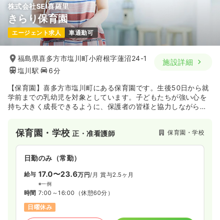
株式会社SEI喜羅里
きらり保育園
訪問看護
一般＋療養
正・准看護師
エージェント求人
車通勤可
一時募集休止
日勤のみ（常勤）
福島県喜多方市塩川町小府根字蓮沼24-1
施設詳細
20.5〜31.3
給与
万円
/月
賞与3.3ヶ月
塩川駅
6分
※一例
時間
8:30～17:30
【保育園】喜多方市塩川町にある保育園です。生後50日から就
日祝休み
オンコールあり
月給31万円以上可
学前までの乳幼児を対象としています。子どもたちが強い心を
持ち大きく成長できるように、保護者の皆様と協力しながら、
信頼される温もりのあるサービスを提供しています。運営法人
気になる
詳細を見る
の株式会社SEI喜羅里は介護事業と保育事業を行っており、年間
保育園・学校
保育園・学校
正・准看護師
を通しご利用者様と園児の交流会を行うなど、高齢者と子ども
たちが互いに共存し合い、生きる楽しみをより感じられるよう
なサービスを提供しています。
日勤のみ（常勤）
17.0〜23.6
給与
万円
/月
賞与2.5ヶ月
※一例
時間
7:00～16:00
（休憩60分）
日曜休み