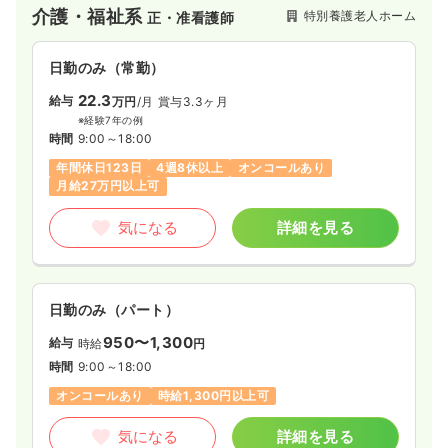
介護・福祉系
特別養護老人ホーム
正・准看護師
日勤のみ（常勤）
22.3
給与
万円
/月
賞与3.3ヶ月
※経験7年の例
時間
9:00～18:00
年間休日123日
4週8休以上
オンコールあり
月給27万円以上可
気になる
詳細を見る
日勤のみ（パート）
950〜1,300
給与
時給
円
時間
9:00～18:00
オンコールあり
時給1,300円以上可
気になる
詳細を見る