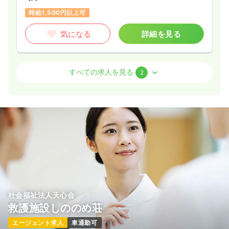
時給1,500円以上可
気になる
詳細を見る
外来
精神科病院
正・准看護師
すべての求人を見る
2
一時募集休止
日勤のみ（常勤）
19.1〜25.8
給与
万円
/月
賞与3ヶ月
※一例
時間
8:45～17:00
日祝休み
月給25万円以上可
気になる
詳細を見る
社会福祉法人天心会
救護施設しののめ荘
一時募集休止
日勤のみ（パート）
エージェント求人
車通勤可
1,100〜1,530
給与
時給
円