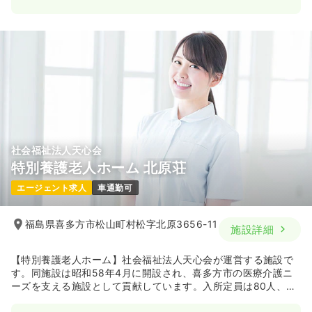
社会福祉法人天心会
特別養護老人ホーム 北原荘
エージェント求人
車通勤可
福島県喜多方市松山町村松字北原3656-11
施設詳細
【特別養護老人ホーム】社会福祉法人天心会が運営する施設で
す。同施設は昭和58年4月に開設され、喜多方市の医療介護ニ
ーズを支える施設として貢献しています。入所定員は80人、通
所定員は10名となっています。