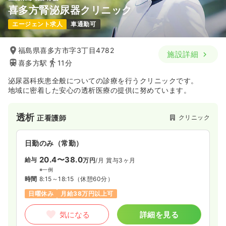
喜多方腎泌尿器クリニック
エージェント求人
車通勤可
福島県喜多方市字3丁目4782
施設詳細
喜多方駅
11分
泌尿器科疾患全般についての診療を行うクリニックです。
地域に密着した安心の透析医療の提供に努めています。
透析
クリニック
正看護師
日勤のみ（常勤）
20.4〜38.0
給与
万円
/月
賞与3ヶ月
※一例
時間
8:15～18:15
（休憩60分）
日曜休み
月給38万円以上可
気になる
詳細を見る