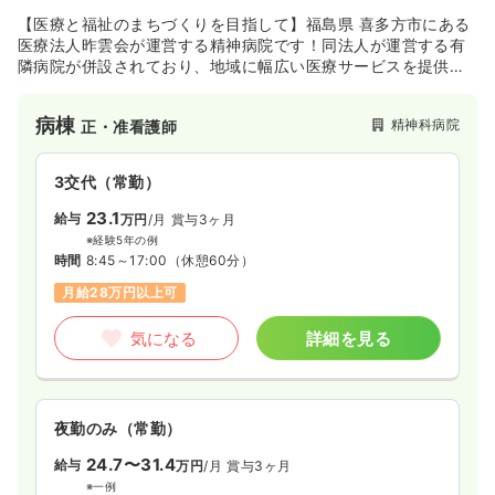
【医療と福祉のまちづくりを目指して】福島県 喜多方市にある
医療法人昨雲会が運営する精神病院です！同法人が運営する有
隣病院が併設されており、地域に幅広い医療サービスを提供し
ております！
病棟
精神科病院
正・准看護師
3交代（常勤）
23.1
給与
万円
/月
賞与3ヶ月
※経験5年の例
時間
8:45～17:00
（休憩60分）
月給28万円以上可
気になる
詳細を見る
夜勤のみ（常勤）
24.7〜31.4
給与
万円
/月
賞与3ヶ月
※一例