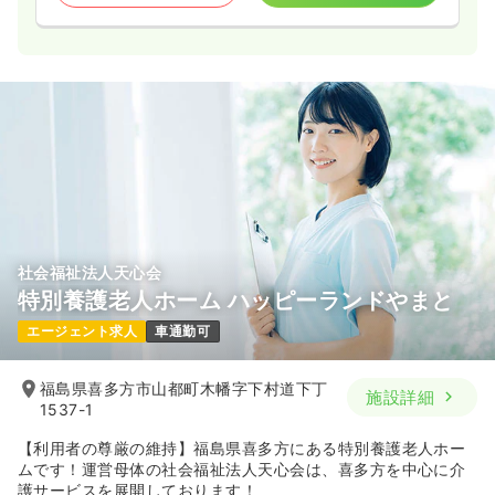
社会福祉法人天心会
特別養護老人ホーム ハッピーランドやまと
エージェント求人
車通勤可
福島県喜多方市山都町木幡字下村道下丁
施設詳細
1537-1
【利用者の尊厳の維持】福島県喜多方にある特別養護老人ホー
ムです！運営母体の社会福祉法人天心会は、喜多方を中心に介
護サービスを展開しております！