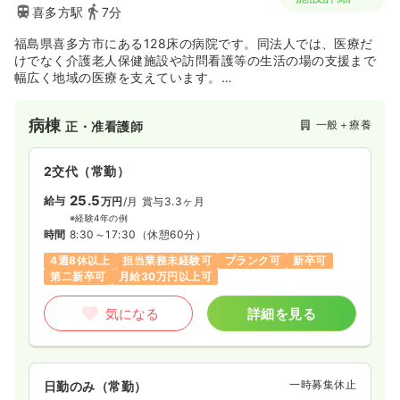
喜多方駅
7分
福島県喜多方市にある128床の病院です。同法人では、医療だ
けでなく介護老人保健施設や訪問看護等の生活の場の支援まで
幅広く地域の医療を支えています。
慢性疾患の医療とケア、在宅医療、老人保健施設、認知症専用
グループホーム、デイサ－ビスなど時代のニーズに応じた幅広
病棟
一般＋療養
正・准看護師
い医療・福祉サービスを提供されています。
2交代（常勤）
25.5
給与
万円
/月
賞与3.3ヶ月
※経験4年の例
時間
8:30～17:30
（休憩60分）
4週8休以上
担当業務未経験可
ブランク可
新卒可
第二新卒可
月給30万円以上可
気になる
詳細を見る
一時募集休止
日勤のみ（常勤）