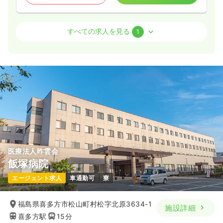
介護・福祉系
デイケア・デイサービス
正・准看護師
すべての求人を見る
1
一時募集休止
日勤のみ（パート）
1,000
給与
時給
円〜
時間
9:00～19:00
時給1,000円以上可
気になる
詳細を見る
医療法人昨雲会
飯塚病院
エージェント求人
車通勤可
寮
福島県喜多方市松山町村松字北原3634-1
施設詳細
喜多方駅
15分