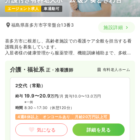
エージェント求人
車通勤可
福島県喜多方市字常盤台13番3
施設詳細
喜多方市に根差し、高齢者施設での看護ケア全般を担当する看
護職員を募集しています。
入居者様の健康管理から服薬管理、機能訓練補助まで、多岐に
わたるケアを通じて地域医療に貢献できます。
充実した手当や社会保険完備に加え、資格取得支援制度もあ
介護・福祉系
有料老人ホーム
正・准看護師
り、長期的にキャリアを築ける環境です。
2交代（常勤）
19.9〜20.9
給与
万円
/月
賞与10.0〜13.0万円
※一例
時間
8:30～17:30
（休憩120分）
4週8休以上
オンコールあり
月給20万円以上可
気になる
詳細を見る