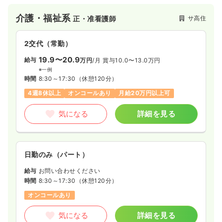
わたるケアを通じて地域医療に貢献できます。
充実した手当や社会保険完備に加え、資格取得支援制度もあ
介護・福祉系
サ高住
正・准看護師
り、長期的にキャリアを築ける環境です。
2交代（常勤）
19.9〜20.9
給与
万円
/月
賞与10.0〜13.0万円
※一例
時間
8:30～17:30
（休憩120分）
4週8休以上
オンコールあり
月給20万円以上可
気になる
詳細を見る
日勤のみ（パート）
給与
お問い合わせください
時間
8:30～17:30
（休憩120分）
オンコールあり
気になる
詳細を見る