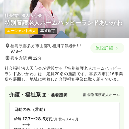
社会福祉法人天心会
特別養護老人ホームハッピーランドあいかわ
エージェント求人
車通勤可
福島県喜多方市山都町相川字鶴巻田甲
施設詳細
978-4
喜多方駅
22分
社会福祉法人天心会が運営する「特別養護老人ホームハッピー
ランドあいかわ」は、定員29名の施設です。喜多方市に16事業
所を展開し、地域に密着した介護福祉事業に取り組んでいま
す。入所者様の健康管理や日常生活のお世話を通じて、地域福
祉に貢献できるやりがいのある環境です。
介護・福祉系
特別養護老人ホーム
正・准看護師
日勤のみ（常勤）
17.7〜28.5
給与
万円
/月
賞与3.4ヶ月
※一例