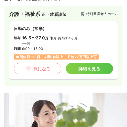
介護・福祉系
特別養護老人ホーム
正・准看護師
日勤のみ（常勤）
16.5〜27.0
給与
万円
/月
賞与3.4ヶ月
※一例
時間
9:00～18:00
年間休日123日
4週8休以上
月給27万円以上可
気になる
詳細を見る