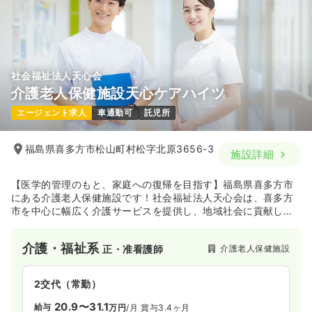
社会福祉法人天心会
介護老人保健施設天心ケアハイツ
エージェント求人
車通勤可
託児所
福島県喜多方市松山町村松字北原3656-3
施設詳細
【医学的管理のもと、家庭への復帰を目指す】福島県喜多方市
にある介護老人保健施設です！社会福祉法人天心会は、喜多方
市を中心に幅広く介護サービスを提供し、地域社会に貢献して
おります！
介護・福祉系
介護老人保健施設
正・准看護師
2交代（常勤）
20.9〜31.1
給与
万円
/月
賞与3.4ヶ月