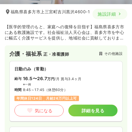
時間
8:45～17:00
福島県喜多方市上三宮町吉川黒沢4600-1
施設詳細
日祝休み
時給1,500円以上可
気になる
詳細を見る
【医学的管理のもと、家庭への復帰を目指す】福島県喜多方市
にある救護施設です。社会福祉法人天心会は、喜多方市を中心
に幅広く介護サービスを提供し、地域社会に貢献しておりま
す。
介護・福祉系
その他施設
正・准看護師
日勤のみ（常勤）
16.5〜26.7
給与
万円
/月
賞与3.4ヶ月
※一例
時間
8:45～17:45
（休憩60分）
年間休日124日
月給26万円以上可
気になる
詳細を見る