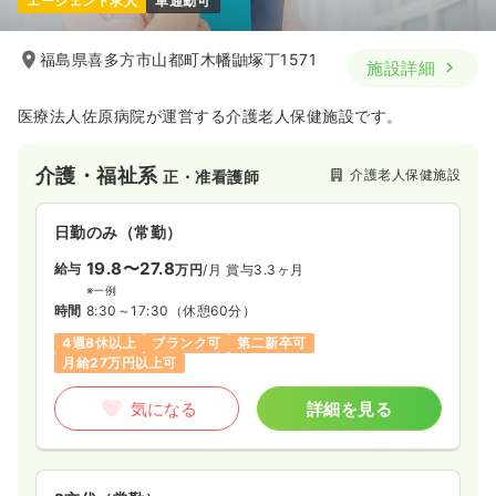
エージェント求人
車通勤可
福島県喜多方市山都町木幡鼬塚丁1571
施設詳細
医療法人佐原病院が運営する介護老人保健施設です。
介護・福祉系
介護老人保健施設
正・准看護師
日勤のみ（常勤）
19.8〜27.8
給与
万円
/月
賞与3.3ヶ月
※一例
時間
8:30～17:30
（休憩60分）
4週8休以上
ブランク可
第二新卒可
月給27万円以上可
気になる
詳細を見る