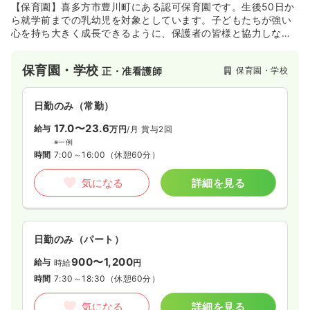
【保育園】喜多方市豊川町にある認可保育園です。生後50日か
ら就学前までの乳幼児を対象としています。子どもたちが強い
心を持ち大きく成長できるように、保護者の皆様と協力しなが
ら、信頼される温もりのあるサービスを提供しています。運営
法人の株式会社SEI喜羅里は介護事業と保育事業を行っており、
保育園・学校
保育園・学校
正・准看護師
年間を通しご利用者様と園児の交流会を行うなど、高齢者と子
どもたちが互いに共存し合い、生きる楽しみをより感じられる
ようなサービスを提供しています。
日勤のみ（常勤）
17.0〜23.6
給与
万円
/月
賞与2回
※一例
時間
7:00～16:00
（休憩60分）
気になる
詳細を見る
日勤のみ（パート）
900〜1,200
給与
時給
円
時間
7:30～18:30
（休憩60分）
気になる
詳細を見る