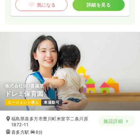
気になる
詳細を見る
株式会社SEI喜羅里
ドレミ保育園
エージェント求人
車通勤可
福島県喜多方市豊川町米室字二条川原
施設詳細
1872-11
喜多方駅
6分