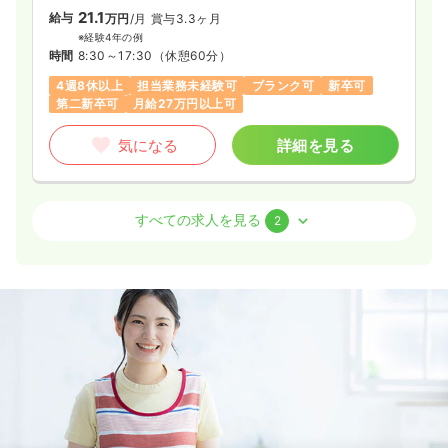
21.1
給与
万円
/月
賞与3.3ヶ月
※経験4年の例
時間
8:30～17:30
（休憩60分）
4週8休以上
担当業務未経験可
ブランク可
新卒可
第二新卒可
月給27万円以上可
気になる
詳細を見る
外来
一般＋療養
正・准看護師
すべての求人を見る
2
一時募集休止
日勤のみ（常勤）
25.0
給与
万円
/月
賞与3.3ヶ月
※経験25年の例
時間
8:30～17:30
（休憩60分）
日祝休み
4週8休以上
担当業務未経験可
ブランク可
新卒可
第二新卒可
月給27万円以上可
気になる
詳細を見る