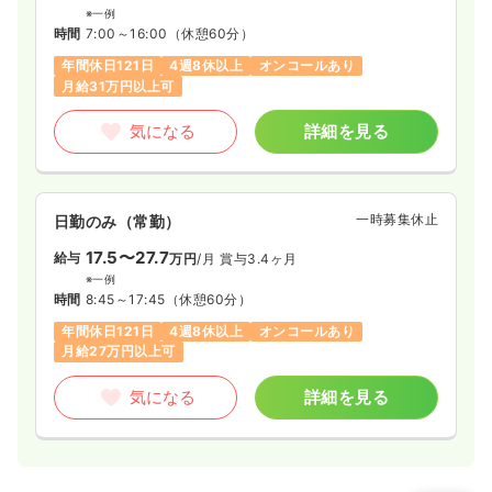
※一例
時間
7:00～16:00
（休憩60分）
年間休日121日
4週8休以上
オンコールあり
月給31万円以上可
気になる
詳細を見る
一時募集休止
日勤のみ（常勤）
17.5〜27.7
給与
万円
/月
賞与3.4ヶ月
※一例
時間
8:45～17:45
（休憩60分）
年間休日121日
4週8休以上
オンコールあり
月給27万円以上可
気になる
詳細を見る