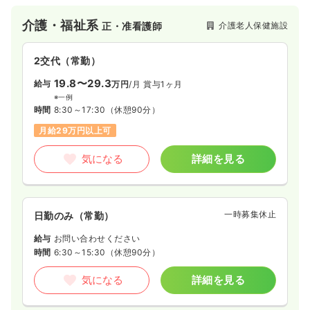
す！
介護・福祉系
介護老人保健施設
正・准看護師
2交代（常勤）
19.8〜29.3
給与
万円
/月
賞与1ヶ月
※一例
時間
8:30～17:30
（休憩90分）
月給29万円以上可
気になる
詳細を見る
一時募集休止
日勤のみ（常勤）
給与
お問い合わせください
時間
6:30～15:30
（休憩90分）
気になる
詳細を見る