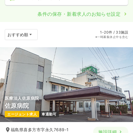
条件の保存・新着求人のお知らせ設定
1-20件 / 33施設
※一時募集休止中を含む
医療法人佐原病院
佐原病院
エージェント求人
車通勤可
福島県喜多方市字永久7689-1
施設詳細