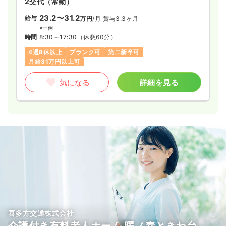
2交代（常勤）
23.2〜31.2
給与
万円
/月
賞与3.3ヶ月
※一例
時間
8:30～17:30
（休憩60分）
4週8休以上
ブランク可
第二新卒可
月給31万円以上可
気になる
詳細を見る
喜多方交通株式会社
介護付き有料老人ホーム 暖ノ奏ときわ台