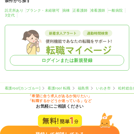
条件から探す
託児所あり
ブランク・未経験可
病棟
正看護師
准看護師
一般病院
3交代
ログインまたは新規登録
看護roo![カンゴルー]
看護roo! 転職
福島県
いわき市
松村総合
「希望に合う求人があるか知りたい」
「転職するかどうか迷っている」など
お気軽にご相談ください