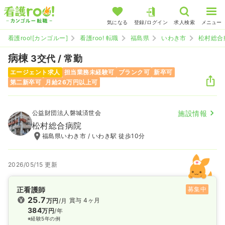
気になる
登録/ログイン
求人検索
メニュー
看護roo![カンゴルー]
看護roo! 転職
福島県
いわき市
松村総合
病棟
3交代 / 常勤
エージェント求人
担当業務未経験可
ブランク可
新卒可
第二新卒可
月給26万円以上可
公益財団法人磐城済世会
施設情報
松村総合病院
福島県いわき市 / いわき駅 徒歩10分
2026/05/15 更新
正看護師
募集中
25.7
賞与 4ヶ月
万円
/月
384
万円
/年
※経験5年の例