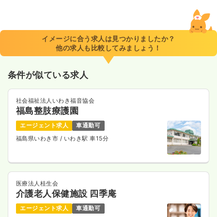
2交代（常勤）
22.1
給与
万円〜
/月
賞与4ヶ月
※一例
イメージに合う求人は見つかりましたか？
時間
8:30～17:00
（休憩45分）
他の求人も比較してみましょう！
日祝休み
月給22万円以上可
条件が似ている求人
気になる
詳細を見る
社会福祉法人いわき福音協会
福島整肢療護園
エージェント求人
車通勤可
福島県いわき市
/ いわき駅 車15分
医療法人桂生会
介護老人保健施設 四季庵
エージェント求人
車通勤可