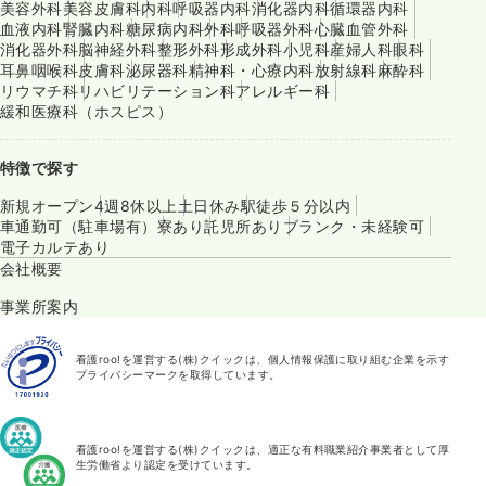
美容外科
美容皮膚科
内科
呼吸器内科
消化器内科
循環器内科
血液内科
腎臓内科
糖尿病内科
外科
呼吸器外科
心臓血管外科
消化器外科
脳神経外科
整形外科
形成外科
小児科
産婦人科
眼科
耳鼻咽喉科
皮膚科
泌尿器科
精神科・心療内科
放射線科
麻酔科
リウマチ科
リハビリテーション科
アレルギー科
緩和医療科（ホスピス）
特徴で探す
新規オープン
4週8休以上
土日休み
駅徒歩５分以内
車通勤可（駐車場有）
寮あり
託児所あり
ブランク・未経験可
電子カルテあり
会社概要
事業所案内
看護roo!を運営する(株)クイックは、個人情報保護に取り組む企業を示す
プライバシーマークを取得しています。
看護roo!を運営する(株)クイックは、適正な有料職業紹介事業者として厚
生労働省より認定を受けています。