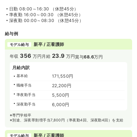
《大手法人病院です★》
日勤
08:00～16:30 （休憩45分）
◆いわき市における地域医療を100年以上担っている二次
準夜勤
16:00～00:30 （休憩45分）
救急指定の病院です！
深夜勤
00:00～08:30 （休憩45分）
◆同法人、公益財団法人磐城済世会では、早く・優しく・
力強く・地域の大きな安心のために緊急時にも万全のネッ
給与例
トワーク体制で迅速・確実に医療提供から福祉まで幅広い
対応を行っております！
新卒 / 正看護師
モデル給与
◆同法人では、松村総合病院・舞子浜病院・長春館病院・
シーサイドパインビレッジ・老人保健施設・松村健診セン
356
23.9
年収
万円
月給
万円
賞与
68.6
万円
ター・松村看護専門学校・おりづる訪問看護ステーショ
ン・松村居宅介護支援事業所・松村幼児園等、全10施設を
月給内訳
運営しておえります！
基本給
171,550円
職種手当
22,200円
準夜勤手当
5,500円
深夜勤手当
6,000円
※専門学校卒
※別途、深夜帯割増手当7,800円（準夜勤4回、深夜勤4回）を支給
新卒 / 正看護師
モデル給与