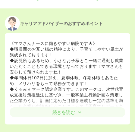
キャリアアドバイザーのおすすめポイント
《ママさんナースに働きやすい病院です★》
◆職員間のお互い様の精神により、子育てしやすい風土が
醸成されております！
◆託児所もあるため、小さなお子様とご一緒に通勤し就業
いただくこともできる環境となっております！ママさんも
安心して預けられますね！
◆年間休日107日に加え、夏季休暇、冬期休暇もあるた
め、メリハリをもって勤務ができます！
◆くるみんマーク認定企業です。このマークは、次世代育
成支援対策推進法に基づき、一般事業主行動計画を策定し
た企業のうち、計画に定めた目標を達成し一定の基準を満
たした企業が申請を行うことによって「子育てサポート企
業」として、厚生労働大臣の認定（くるみん認定）を受け
続きを読む
ることができます。この認定を受けた企業の証が、「くる
みんマーク」です！
◆えるぼし認定企業です。女性活躍推進法に基づき、一般
事業主行動計画を策定した事業主のうち、女性活躍推進に