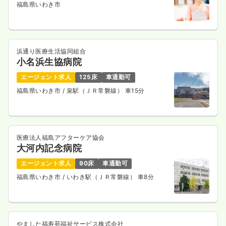
福島県いわき市
浜通り医療生活協同組合
小名浜生協病院
エージェント求人
125床
車通勤可
福島県いわき市
/ 泉駅（ＪＲ常磐線） 車15分
医療法人福島アフターケア協会
大河内記念病院
エージェント求人
90床
車通勤可
福島県いわき市
/ いわき駅（ＪＲ常磐線） 車8分
やました福寿苑福祉サービス株式会社