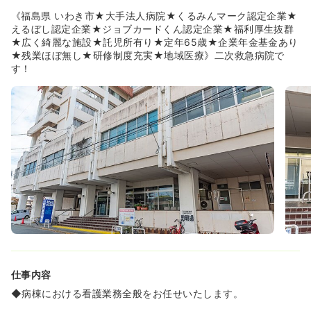
関する状況が優良な事業主は、厚生労働大臣の認定（「え
《福島県 いわき市★大手法人病院★くるみんマーク認定企業★
るぼし」認定）を受けることができます！
えるぼし認定企業★ジョブカードくん認定企業★福利厚生抜群
◆30代～40代の看護師様がボリュームゾーンになってお
★広く綺麗な施設★託児所有り★定年65歳★企業年金基金あり
り、ママさんナースが多く在籍しています！
★残業ほぼ無し★研修制度充実★地域医療》二次救急病院で
す！
《生活スタイルに合わせて様々な働き方が可能です！★》
◆正職員：労働制限がなく、夜勤のご勤務も対応いただけ
る方！
◆嘱託職員：勤務時間に制限はないが、働けるがシフトに
制限ある方！（夜勤や土日祝日働け等）
◆非常勤：お休みの固定や時短勤務なども相談ができま
す！一人一人の働き方の希望を叶えることができます！
◆小さなお子様がいらっしゃる方は、非常勤や嘱託職員か
ら始め、ゆくゆく正職員として働くことも可能です！
《内科から外科まで幅広い看護提供を行っております★》
◆百年以上に渡る長い歴史の中で培われた松村総合病院
は、創設の時からの不変の精神、”救民済世”を引き続き掲
げ、常に地域に必要とされる病院として全力をあげて医療
を行うという使命のもとに最善の医療を患者様に提供する
仕事内容
ことを心がけております！
◆また、同院は急性期～地域包括ケア～回復期まで、幅広
◆病棟における看護業務全般をお任せいたします。
い看護提供を行っております。治療を経て在宅へお戻りに