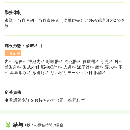
なる患者様のサポートに努めております！
◆内科～外科まで幅広い診療科の患者様の対応を行ってお
勤務体制
ります。幅広い分野で看護スキルを磨きながら成長をして
いきたい看護師様大歓迎です！
夜勤・当直体制：当直責任者（病棟師長）と外来看護師の2名体
制
《研修制度も整っております★》
◆新人研修・各部署毎の研修・各種研修会への参加等、の
教育にも力を入れています。一人ひとりが専門職として必
施設形態・診療科目
要な知識と技術を身につけるための取り組みを法人全体で
サポートしますので、これからしっかりと経験を積んで行
一般病院
きた看護師様も安心してご就労を頂けます！
内科 精神科 神経内科 呼吸器科 消化器科 循環器科 小児科 外科
◆また各部署での定期的な研修の他、全体研修を実施して
整形外科 形成外科 脳神経外科 皮膚科 泌尿器科 産科 婦人科 眼
います。職種の垣根なく様々な職種のスタッフが意見交換
科 耳鼻咽喉科 放射線科 リハビリテーション科 麻酔科
をし、情報を共有し、多職種連携を深めるよう努めており
ます！
《福利厚生充実しております★》
応募資格
◆いわき駅から徒歩10分と駅チカで、かつ通勤もご負担な
◆看護師免許をお持ちの方（正・准問わず）
く対応頂けます！
◆託児所もございますので、ママさんも安心して預けなが
ら就労をいただくことが可能です！
◆定年が65歳のため長期的にご就労をご希望されている看
護師様大歓迎です！
給与
※以下の勤務時間の場合