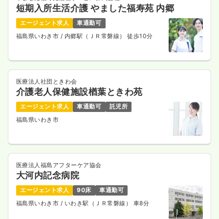
短期入所生活介護 やました福寿苑 内郷
エージェント求人
車通勤可
福島県いわき市
/ 内郷駅（ＪＲ常磐線） 徒歩10分
医療法人社団ときわ会
介護老人保健施設楢葉ときわ苑
エージェント求人
車通勤可
託児所
福島県いわき市
医療法人福島アフターケア協会
大河内記念病院
エージェント求人
90床
車通勤可
福島県いわき市
/ いわき駅（ＪＲ常磐線） 車8分