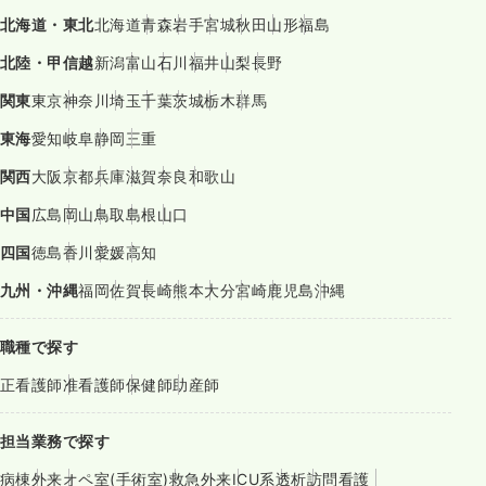
北海道・東北
北海道
青森
岩手
宮城
秋田
山形
福島
北陸・甲信越
新潟
富山
石川
福井
山梨
長野
関東
東京
神奈川
埼玉
千葉
茨城
栃木
群馬
東海
愛知
岐阜
静岡
三重
関西
大阪
京都
兵庫
滋賀
奈良
和歌山
中国
広島
岡山
鳥取
島根
山口
四国
徳島
香川
愛媛
高知
九州・沖縄
福岡
佐賀
長崎
熊本
大分
宮崎
鹿児島
沖縄
職種で探す
正看護師
准看護師
保健師
助産師
担当業務で探す
病棟
外来
オペ室(手術室)
救急外来
ICU系
透析
訪問看護