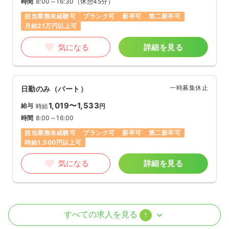
時間
8:00～16:30
（休憩45分）
担当業務未経験可
ブランク可
新卒可
第二新卒可
月給21万円以上可
気になる
詳細を見る
一時募集休止
日勤のみ（パート）
1,019〜1,533
給与
時給
円
時間
8:00～16:00
担当業務未経験可
ブランク可
新卒可
第二新卒可
時給1,500円以上可
気になる
詳細を見る
外来
一般病院
正・准看護師
すべての求人を見る
1