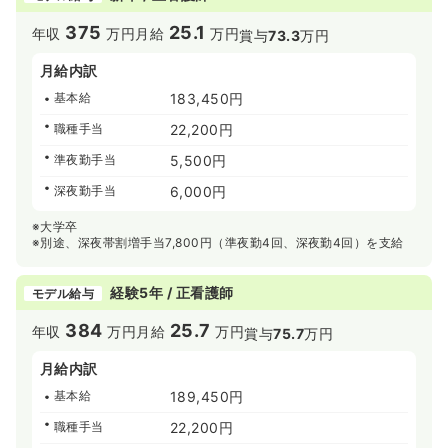
375
25.1
年収
万円
月給
万円
賞与
73.3
万円
月給内訳
基本給
183,450円
職種手当
22,200円
準夜勤手当
5,500円
深夜勤手当
6,000円
※大学卒
※別途、深夜帯割増手当7,800円（準夜勤4回、深夜勤4回）を支給
経験5年 / 正看護師
モデル給与
384
25.7
年収
万円
月給
万円
賞与
75.7
万円
月給内訳
基本給
189,450円
職種手当
22,200円