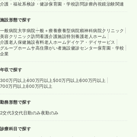
介護・福祉系
検診・健診
保育園・学校
訪問診療
内視鏡
治験関連
施設形態で探す
一般病院
大学病院
一般＋療養
療養型病院
精神科病院
クリニック
美容クリニック
訪問看護
介護施設
特別養護老人ホーム
介護老人保健施設
有料老人ホーム
デイケア・デイサービス
グループホーム
サ高住
障がい者施設
健診センター
保育園・学校
企業
年収で探す
300万円以上
400万円以上
500万円以上
600万円以上
700万円以上
800万円以上
勤務形態で探す
2交代
3交代
日勤のみ
夜勤のみ
診療科目で探す