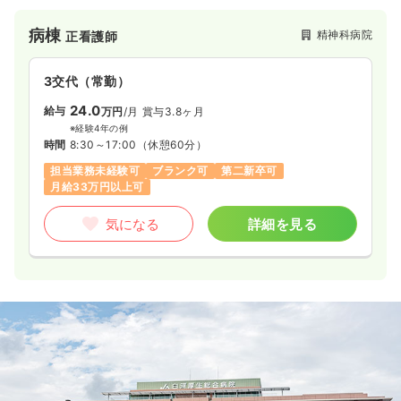
病棟
精神科病院
正看護師
3交代（常勤）
24.0
給与
万円
/月
賞与3.8ヶ月
※経験4年の例
時間
8:30～17:00
（休憩60分）
担当業務未経験可
ブランク可
第二新卒可
月給33万円以上可
気になる
詳細を見る