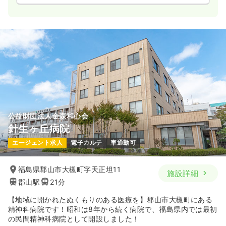
公益財団法人金森和心会
針生ヶ丘病院
エージェント求人
電子カルテ
車通勤可
福島県郡山市大槻町字天正坦11
施設詳細
郡山駅
21分
【地域に開かれたぬくもりのある医療を】郡山市大槻町にある
精神科病院です！昭和は8年から続く病院で、福島県内では最初
の民間精神科病院として開設しました！