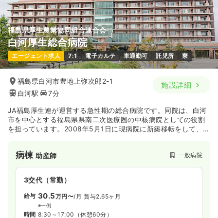
福島県厚生農業協同組合連合会
白河厚生総合病院
エージェント求人
7:1
電子カルテ
車通勤可
託児所
寮
福島県白河市豊地上弥次郎2-1
施設詳細
白河駅
7分
JA福島厚生連が運営する急性期の総合病院です。同院は、白河
市を中心とする福島県県南二次医療圏の中核病院としての役割
を担っています。2008年5月1日に現病院に新築移転をして、医
療機器等の設備も一新。小児科、産科診療に関しては地域小児
科準センター、新生児医療病院に指定されています。またがん
病棟
一般病院
助産師
診療にも力を入れており、2010年2月には、がん診療連携拠点
病院として承認され、手術や内視鏡的治療をはじめ、放射線治
療、外来化学療法を含めた集学的治療を行っています。
3交代（常勤）
30.5
給与
万円〜
/月
賞与2.65ヶ月
※一例
時間
8:30～17:00
（休憩60分）