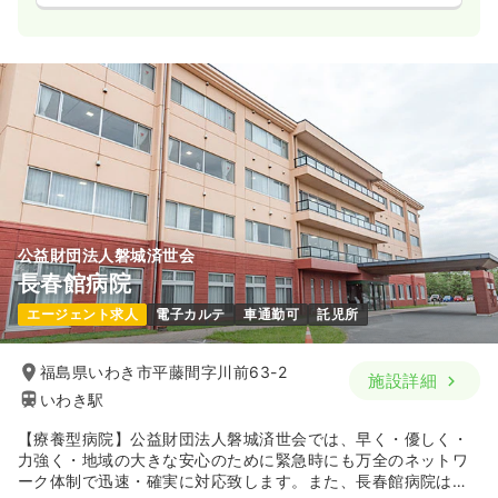
公益財団法人磐城済世会
長春館病院
エージェント求人
電子カルテ
車通勤可
託児所
福島県いわき市平藤間字川前63-2
施設詳細
いわき駅
【療養型病院】公益財団法人磐城済世会では、早く・優しく・
力強く・地域の大きな安心のために緊急時にも万全のネットワ
ーク体制で迅速・確実に対応致します。また、長春館病院は、