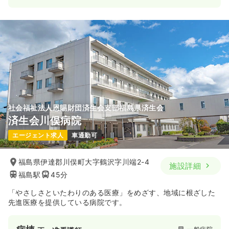
社会福祉法人恩賜財団済生会支部福島県済生会
済生会川俣病院
エージェント求人
車通勤可
福島県伊達郡川俣町大字鶴沢字川端2-4
施設詳細
福島駅
45分
「やさしさといたわりのある医療」をめざす、地域に根ざした
先進医療を提供している病院です。