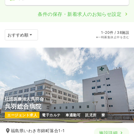
条件の保存・新着求人のお知らせ設定
1-20件 / 38施設
※一時募集休止中を含む
社団医療法人呉羽会
呉羽総合病院
エージェント求人
電子カルテ
車通勤可
託児所
寮
福島県いわき市錦町落合1-1
施設詳細