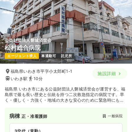
公益財団法人磐城済世会
松村総合病院
エージェント求人
車通勤可
託児所
福島県いわき市平字小太郎町1-1
施設詳細
いわき駅
10分
福島県 いわき市にある公益財団法人磐城済世会が運営する、福
島県で最も長い歴史と伝統を持つ二次救急指定の病院です。早
く・優しく・力強く・地域の大きな安心のために緊急時にも万
全のネットワーク体制で迅速・確実に対応致します。また、松
村総合病院では命の尊さと思いやりの心を大切に看護に取り組
病棟
一般病院
正・准看護師
んでおります。
100年以上に渡る長い歴史の中で培われた松村総合病院は、創
設の時からの不変の精神、”救民済世”を引き続き掲げ、常に地
3交代（常勤）