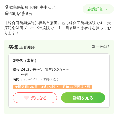
福島県福島市鎌田字中江33
施設詳細
卸町駅
5分
【総合回復期病院】福島市蒲田にある綜合回復期病院です！大
原記念財団ブループの病院で、主に回復期の患者様を担ってお
ります！
病棟
一般病院
正看護師
3交代（常勤）
24.3
給与
万円〜
/月
賞与50.0万円〜
※一例
時間
8:30～17:15
（休憩60分）
年間休日125日
4週8休以上
月給24万円以上可
気になる
詳細を見る