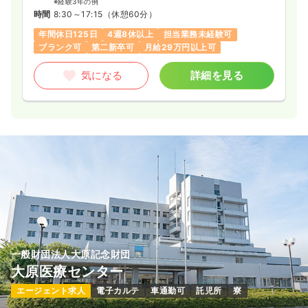
※経験3年の例
時間
8:30～17:15
（休憩60分）
年間休日125日
4週8休以上
担当業務未経験可
ブランク可
第二新卒可
月給29万円以上可
気になる
詳細を見る
一般財団法人大原記念財団
大原医療センター
エージェント求人
電子カルテ
車通勤可
託児所
寮