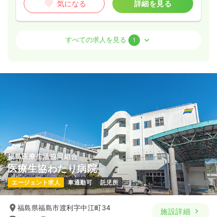
気になる
詳細を見る
介護・福祉系
有料老人ホーム
正・准看護師
すべての求人を見る
1
3交代（常勤）
19.5〜23.5
給与
万円
/月
賞与1.5ヶ月
※一例
時間
6:00～15:00
（休憩60分）
月給23万円以上可
気になる
詳細を見る
福島医療生活協同組合
医療生協わたり病院
エージェント求人
車通勤可
託児所
福島県福島市渡利字中江町34
施設詳細