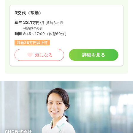
3交代（常勤）
23.1
給与
万円
/月
賞与3ヶ月
※経験5年の例
時間
8:45～17:00
（休憩60分）
月給28万円以上可
気になる
詳細を見る
CHC株式会社