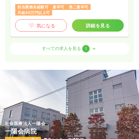
担当業務未経験可
新卒可
第二新卒可
月給30万円以上可
気になる
詳細を見る
病棟
一般病院
正看護師
すべての求人を見る
1
3交代（常勤）
27.7
給与
万円
/月
賞与2.55ヶ月
※経験3年の例
時間
8:30～17:00
（休憩60分）
新卒可
第二新卒可
月給29万円以上可
気になる
詳細を見る
社会医療法人一陽会
一陽会病院