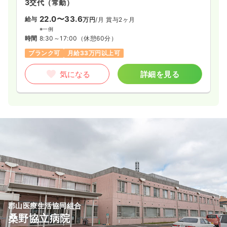
3交代（常勤）
22.0〜33.6
給与
万円
/月
賞与2ヶ月
※一例
時間
8:30～17:00
（休憩60分）
ブランク可
月給33万円以上可
気になる
詳細を見る
郡山医療生活協同組合
桑野協立病院