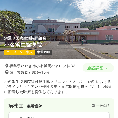
浜通り医療生活協同組合
小名浜生協病院
エージェント求人
車通勤可
福島県いわき市小名浜岡小名山ノ神32
施設詳細
泉（常磐線）駅
15分
小名浜生協病院は付属生協クリニックとともに、内科における
プライマリ・ケア及び慢性疾患・在宅医療を担っており、地域
に密着した医療を提供しております。
病棟
一般病院
正・准看護師