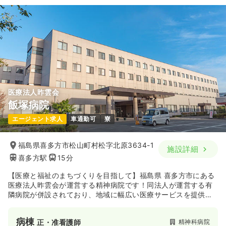
医療法人昨雲会
飯塚病院
エージェント求人
車通勤可
寮
福島県喜多方市松山町村松字北原3634-1
施設詳細
喜多方駅
15分
【医療と福祉のまちづくりを目指して】福島県 喜多方市にある
医療法人昨雲会が運営する精神病院です！同法人が運営する有
隣病院が併設されており、地域に幅広い医療サービスを提供し
ております！
病棟
精神科病院
正・准看護師