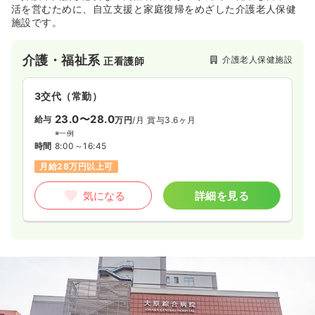
活を営むために、自立支援と家庭復帰をめざした介護老人保健
施設です。
介護・福祉系
介護老人保健施設
正看護師
3交代（常勤）
23.0〜28.0
給与
万円
/月
賞与3.6ヶ月
※一例
時間
8:00～16:45
月給28万円以上可
気になる
詳細を見る