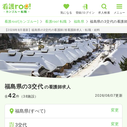
気になる
登録/ログイン
求人検索
メニュー
看護roo![カンゴルー]
看護roo! 転職
福島県
福島県の3交代の看護
【2026年8月最新】福島県の3交代の看護師/准看護師求人・転職・給料
福島県の3交代
の看護師求人
42
2026/08/07
更新
全
件（38施設）
変更
福島県(すべて)
変更
3交代