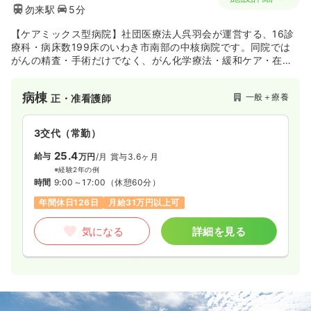
勿来駅
5分
【ケアミックス型病院】社団医療法人呉羽会が運営する、16診
療科・病床数199床のいわき市南部の中核病院です。同院では
がんの精査・手術だけでなく、がん化学療法・緩和ケア・在宅
医療・在宅緩和ケアなど、地域のニーズに応じて患者・家族に
寄り添った最期まで看取る医療を心がけております。
病棟
一般＋療養
正・准看護師
3交代（常勤）
25.4
給与
万円
/月
賞与3.6ヶ月
※経験2年の例
時間
9:00～17:00
（休憩60分）
年間休日126日
月給31万円以上可
気になる
詳細を見る