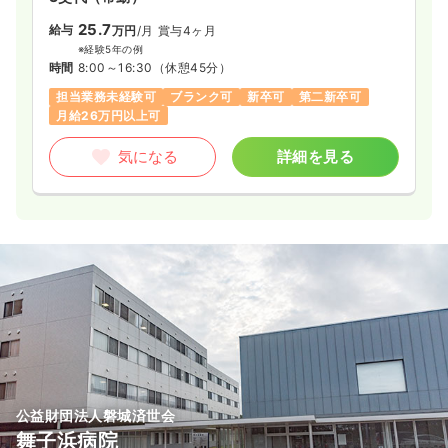
域に必要とされる病院として全力をあげて医療を行うという使
命のもとに最善の医療を患者様に提供しております。
25.7
給与
万円
/月
賞与4ヶ月
※経験5年の例
時間
8:00～16:30
（休憩45分）
担当業務未経験可
ブランク可
新卒可
第二新卒可
月給26万円以上可
気になる
詳細を見る
公益財団法人磐城済世会
舞子浜病院