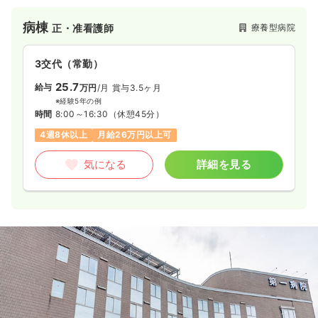
財団法人磐城済世会の一翼を担う病院として平成12年に設立さ
れた療養型病院です。館内随所に快適な療養生活を送れるよう
病棟
療養型病院
正・准看護師
な工夫がなされ、くつろげる空間が広がっています。
3交代（常勤）
25.7
給与
万円
/月
賞与3.5ヶ月
※経験5年の例
時間
8:00～16:30
（休憩45分）
4週8休以上
月給26万円以上可
気になる
詳細を見る