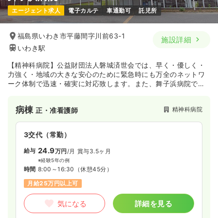
エージェント求人
電子カルテ
車通勤可
託児所
福島県いわき市平藤間字川前63-1
施設詳細
いわき駅
【精神科病院】公益財団法人磐城済世会では、早く・優しく・
力強く・地域の大きな安心のために緊急時にも万全のネットワ
ーク体制で迅速・確実に対応致します。また、舞子浜病院では3
ユニットに編成された病棟で、それぞれの患者さんの個性別に
対し、『くつろぎ』や『アメニティ』を大切にする環境を提供
病棟
精神科病院
正・准看護師
いたします。
3交代（常勤）
24.9
給与
万円
/月
賞与3.5ヶ月
※経験5年の例
時間
8:00～16:30
（休憩45分）
月給25万円以上可
気になる
詳細を見る