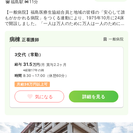
福島駅
11分
【一般病院】福島医療生協組合員と地域の皆様の「安心して誰
もがかかれる病院」をつくる連動により、1975年10月に24床
で開設しました。「一人は万人のために万人は一人のために」
の医療生協の精神をもとに、組合員・地域住民のすべてのいの
ちを大切にし、支え合う医療の実践をめざしております。
病棟
一般病院
正看護師
3交代（常勤）
31.5
給与
万円
/月
賞与2.2ヶ月
※経験17年の例
時間
8:30～17:00
（休憩60分）
月給36万円以上可
気になる
詳細を見る