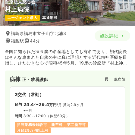
医療法人慈心会
村上病院
エージェント求人
車通勤可
福島県福島市立子山字北浦3
施設詳細
福島駅
44分
全国に知られた凍豆腐の名産地としても有名であり、初代院長
はそんな恵まれた自然の中に真に理想とする近代精神医療を目
指し、ひたむきな心で昭和45年5月、19床の診療所『村上神経
科医院』を創設しました。以来2度に亘る増床を重ね132床の
『医療法人慈心会村上病院』として、寝食を忘れ全員一丸とな
病棟
一般病院
正・准看護師
って精神医療に打ち込む熱意は脈々と息づいております。
3交代（常勤）
24.4〜29.4
給与
万円
/月
賞与2.9ヶ月
※一例
時間
8:30～17:00
（休憩60分）
担当業務未経験可
新卒可
第二新卒可
月給29万円以上可