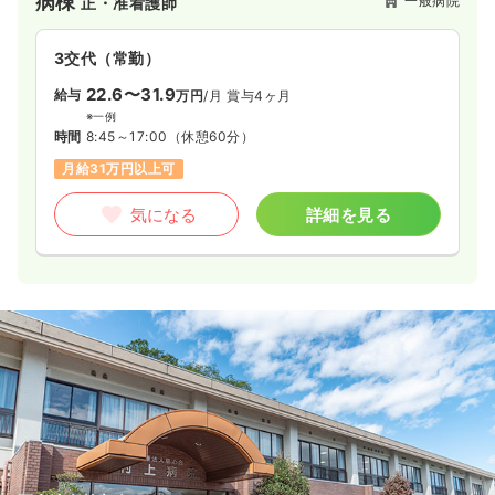
病棟
一般病院
正・准看護師
3交代（常勤）
22.6〜31.9
給与
万円
/月
賞与4ヶ月
※一例
時間
8:45～17:00
（休憩60分）
月給31万円以上可
気になる
詳細を見る