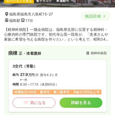
エージェント求人
電子カルテ
車通勤可
福島県福島市八島町15-27
施設詳細
福島駅
17分
【精神科病院】一陽会病院は、福島県北部に位置する精神科・
心療内科の専門病院です。初代寺山晃一院長が、「患者さんや
家族に希望を与える病院を作りたい」という考えで、昭和34年
７月にこの病院を創立致しました。
病棟
精神科病院
正・准看護師
3交代（常勤）
27.9
給与
万円
/月
賞与4.2ヶ月
※一例
時間
8:30～17:15
（休憩60分）
年間休日120日
新卒可
第二新卒可
月給31万円以上可
気になる
詳細を見る