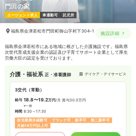
門田の家
エージェント求人
車通勤可
託児所
福島県会津若松市門田町御山字村下304-1
施設詳細
福島県会津若松市にある地域に根ざした介護施設です。福島県
次世代育成支援企業の認証及び子育てサポート企業として厚生
労働大臣の認定を受けております。
介護・福祉系
デイケア・デイサービス
正・准看護師
3交代（常勤）
18.8〜19.2
給与
万円
/月
賞与30.0万円
※一例
時間
8:30～17:30
担当業務未経験可
ブランク可
新卒可
第二新卒可
月給19万円以上可