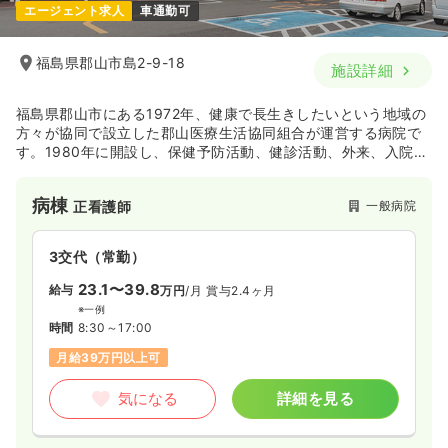
エージェント求人
車通勤可
福島県郡山市島2-9-18
施設詳細
福島県郡山市にある1972年、健康で長生きしたいという地域の
方々が協同で設立した郡山医療生活協同組合が運営する病院で
す。1980年に開設し、保健予防活動、健診活動、外来、入院、
リハビリから在宅医療まで、幅広い取り組みを行っています。
病棟
一般病院
正看護師
3交代（常勤）
23.1〜39.8
給与
万円
/月
賞与2.4ヶ月
※一例
時間
8:30～17:00
月給39万円以上可
気になる
詳細を見る