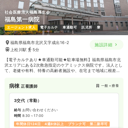
社会医療法人福島厚生会
福島第一病院
エージェント求人
電子カルテ
車通勤可
託児所
寮
福島県福島市北沢又字成出16-2
施設詳細
上松川駅
5分
【電子カルテあり★車通勤可能★駐車場無料】福島県福島市北
沢エリアにある2次救急指定のケアミックス病院です。法人とし
て、老健や有料、特養の高齢者施設や、在宅まで地域に根差し
て一貫した医療と看護を提供しています。外科と内科に分かれ
ており、外科は心臓血管外科の手術目的の予約・緊急入院が多
病棟
一般＋療養
正看護師
く、整形外科は高齢者の大腿骨骨折やひざ関節置換術が中心
で、緊急心カテにも対応しています。内科では高齢者の内科疾
患を幅広く診ています。心臓血管病センターを開設しており、
3交代（常勤）
専門的な治療も行っています。
給与
お問い合わせください
時間
8:30～17:00
年間休日124日
4週8休以上
ブランク可
第二新卒可