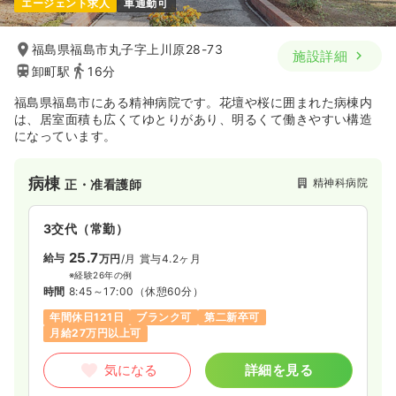
エージェント求人
車通勤可
福島県福島市丸子字上川原28-73
施設詳細
卸町駅
16分
福島県福島市にある精神病院です。花壇や桜に囲まれた病棟内
は、居室面積も広くてゆとりがあり、明るくて働きやすい構造
になっています。
病棟
精神科病院
正・准看護師
3交代（常勤）
25.7
給与
万円
/月
賞与4.2ヶ月
※経験26年の例
時間
8:45～17:00
（休憩60分）
年間休日121日
ブランク可
第二新卒可
月給27万円以上可
気になる
詳細を見る