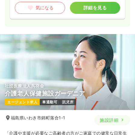
気になる
詳細を見る
社団医療法人呉羽会
介護老人保健施設ガーデニア
エージェント求人
車通勤可
託児所
福島県いわき市錦町落合1-1
施設詳細
「介護や支援が必要なご高齢者の方がご家庭での健常な日常生