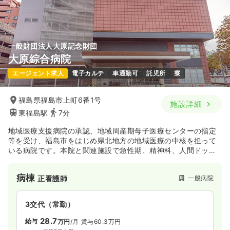
一般財団法人大原記念財団
大原綜合病院
エージェント求人
電子カルテ
車通勤可
託児所
寮
福島県福島市上町6番1号
施設詳細
東福島駅
7分
地域医療支援病院の承認、地域周産期母子医療センターの指定
等を受け、福島市をはじめ県北地方の地域医療の中核を担って
いる病院です。本院と関連施設で急性期、精神科、人間ドッ
ク、研究・教育等トータルで医療を提供しています。
病棟
一般病院
正看護師
3交代（常勤）
28.7
給与
万円
/月
賞与60.3万円