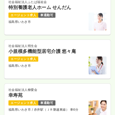
社会福祉法人ふたば福祉会
特別養護老人ホーム せんだん
一時募集休止
日勤のみ（常勤）
エージェント求人
車通勤可
22.0
給与
万円
/月
賞与63.0万円
福島県いわき市
※経験7年の例
時間
8:15～17:00
土日祝休み
月給22万円以上可
社会福祉法人明生会
気になる
詳細を見る
小規模多機能型居宅介護 悠々庵
エージェント求人
福島県いわき市
一時募集休止
日勤のみ（パート）
1,300
給与
時給
円〜
時間
8:15～17:00
社会福祉法人柳愛会
土日祝休み
時給1,300円以上可
幸寿苑
気になる
詳細を見る
エージェント求人
車通勤可
福島県いわき市
/ 赤井駅（ＪＲ磐越東線） 車6分