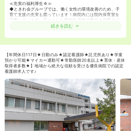
≪充実の福利厚生☆≫
◆ときわ会グループでは、働く女性の環境改善のため、子
育て支援の充実も図っています！病院内には院内保育室を
設置しています。広々とした院内託児室で専任の保育士が
保育をしてくれるため、お子様を預けている間、安心して
続きを読む
勤務することができます。また、急な時間外勤務があって
も、連絡一つでお迎えの時間を心配せずに勤務できるシス
テムとなっています。24時間保育の導入も行い、子育てと
仕事が両立できる職場環境づくりに積極的に取り組んでい
ます。
【年間休日117日★日勤のみ★認定看護師★託児所あり★学童
預かり可能★マイカー通勤可★常勤医師20名以上★育休・産休
取得者多数★】地域から絶大な信頼を受ける優良病院での認定
看護師求人です♪