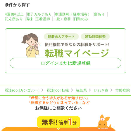
条件から探す
4週8休以上
電子カルテあり
車通勤可（駐車場有）
寮あり
託児所あり
病棟
正看護師
一般＋療養
日勤のみ
ログインまたは新規登録
看護roo![カンゴルー]
看護roo! 転職
福島県
いわき市
常磐病院
「希望に合う求人があるか知りたい」
「転職するかどうか迷っている」など
お気軽にご相談ください