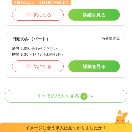
4週8休以上
月給35万円以上可
気になる
詳細を見る
一時募集休止
日勤のみ（パート）
給与
お問い合わせください
時間
8:30～17:15
（休憩45分）
気になる
詳細を見る
オペ室(手術室)
一般＋療養
正看護師
すべての求人を見る
4
一時募集休止
日勤のみ（常勤）
22.0
給与
万円
/月
賞与63.0万円
※経験7年の例
イメージに合う求人は見つかりましたか？
時間
8:30～17:15