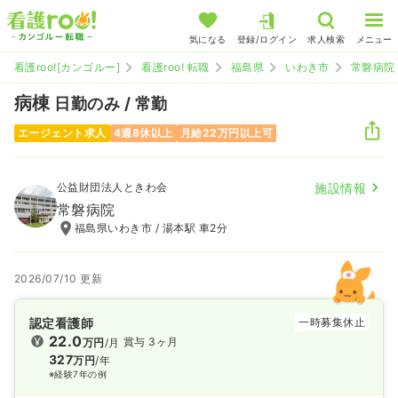
気になる
登録/ログイン
求人検索
メニュー
看護roo![カンゴルー]
看護roo! 転職
福島県
いわき市
常磐病院
病棟
日勤のみ / 常勤
エージェント求人
4週8休以上
月給22万円以上可
公益財団法人ときわ会
施設情報
常磐病院
福島県いわき市 / 湯本駅 車2分
2026/07/10 更新
認定看護師
一時募集休止
22.0
賞与 3ヶ月
万円
/月
327
万円
/年
※経験7年の例