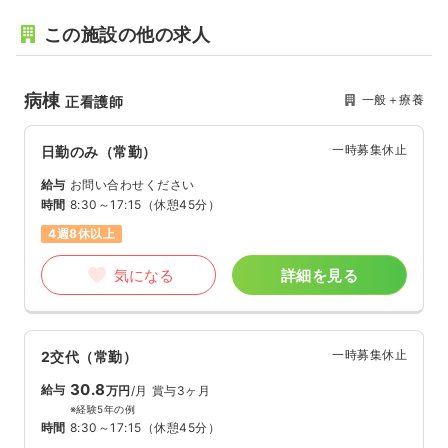
この施設の他の求人
病棟
一般＋療養
正看護師
一時募集休止
日勤のみ（常勤）
給与
お問い合わせください
時間
8:30～17:15
（休憩45分）
4週8休以上
気になる
詳細を見る
一時募集休止
2交代（常勤）
30.8
給与
万円
/月
賞与3ヶ月
※経験5年の例
時間
8:30～17:15
（休憩45分）