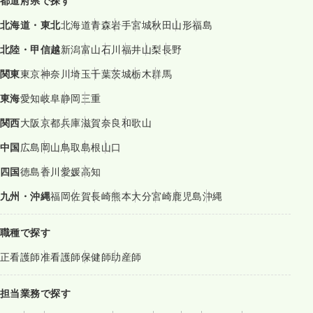
都道府県で探す
北海道・東北
北海道
青森
岩手
宮城
秋田
山形
福島
北陸・甲信越
新潟
富山
石川
福井
山梨
長野
関東
東京
神奈川
埼玉
千葉
茨城
栃木
群馬
東海
愛知
岐阜
静岡
三重
関西
大阪
京都
兵庫
滋賀
奈良
和歌山
中国
広島
岡山
鳥取
島根
山口
四国
徳島
香川
愛媛
高知
九州・沖縄
福岡
佐賀
長崎
熊本
大分
宮崎
鹿児島
沖縄
職種で探す
正看護師
准看護師
保健師
助産師
担当業務で探す