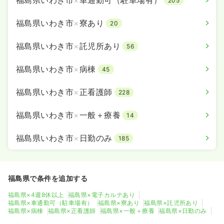
205
福島県いわき市
×
寮あり
20
福島県いわき市
×
託児所あり
56
福島県いわき市
×
病棟
45
福島県いわき市
×
正看護師
228
福島県いわき市
×
一般＋療養
14
福島県いわき市
×
日勤のみ
185
福島県で条件を追加する
福島県×4週8休以上
福島県×電子カルテあり
福島県×車通勤可（駐車場有）
福島県×寮あり
福島県×託児所あり
福島県×病棟
福島県×正看護師
福島県×一般＋療養
福島県×日勤のみ