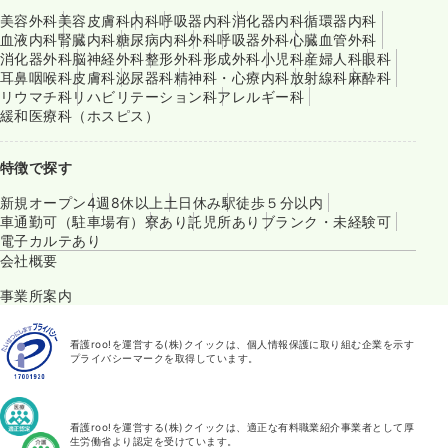
美容外科
美容皮膚科
内科
呼吸器内科
消化器内科
循環器内科
血液内科
腎臓内科
糖尿病内科
外科
呼吸器外科
心臓血管外科
消化器外科
脳神経外科
整形外科
形成外科
小児科
産婦人科
眼科
耳鼻咽喉科
皮膚科
泌尿器科
精神科・心療内科
放射線科
麻酔科
リウマチ科
リハビリテーション科
アレルギー科
緩和医療科（ホスピス）
特徴で探す
新規オープン
4週8休以上
土日休み
駅徒歩５分以内
車通勤可（駐車場有）
寮あり
託児所あり
ブランク・未経験可
電子カルテあり
会社概要
事業所案内
看護roo!を運営する(株)クイックは、個人情報保護に取り組む企業を示す
プライバシーマークを取得しています。
看護roo!を運営する(株)クイックは、適正な有料職業紹介事業者として厚
生労働省より認定を受けています。