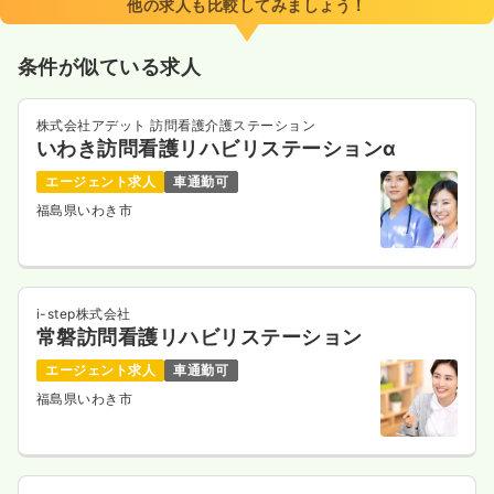
他の求人も比較してみましょう！
月給22万円以上可
条件が似ている求人
気になる
詳細を見る
株式会社アデット 訪問看護介護ステーション
いわき訪問看護リハビリステーションα
透析
一般＋療養
正看護師
エージェント求人
車通勤可
福島県いわき市
一時募集休止
日勤のみ（常勤）
21.8〜27.1
給与
万円
/月
賞与3ヶ月
※一例
時間
8:00～16:45
i-step株式会社
常磐訪問看護リハビリステーション
月給27万円以上可
エージェント求人
車通勤可
気になる
詳細を見る
福島県いわき市
訪問看護
一般＋療養
正看護師