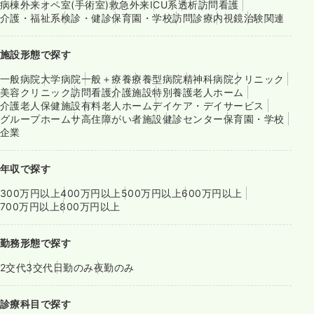
病棟
外来
オペ室(手術室)
救急外来
ICU系
透析
訪問看護
介護・福祉系
検診・健診
保育園・学校
訪問診療
内視鏡
治験関連
施設形態で探す
一般病院
大学病院
一般＋療養
療養型病院
精神科病院
クリニック
美容クリニック
訪問看護
介護施設
特別養護老人ホーム
介護老人保健施設
有料老人ホーム
デイケア・デイサービス
グループホーム
サ高住
障がい者施設
健診センター
保育園・学校
企業
年収で探す
300万円以上
400万円以上
500万円以上
600万円以上
700万円以上
800万円以上
勤務形態で探す
2交代
3交代
日勤のみ
夜勤のみ
診療科目で探す