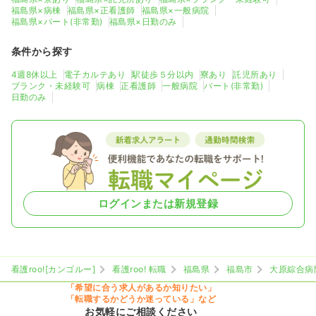
福島県×病棟
福島県×正看護師
福島県×一般病院
福島県×パート(非常勤)
福島県×日勤のみ
条件から探す
4週8休以上
電子カルテあり
駅徒歩５分以内
寮あり
託児所あり
ブランク・未経験可
病棟
正看護師
一般病院
パート(非常勤)
日勤のみ
ログインまたは新規登録
看護roo![カンゴルー]
看護roo! 転職
福島県
福島市
大原綜合病
「希望に合う求人があるか知りたい」
「転職するかどうか迷っている」など
お気軽にご相談ください