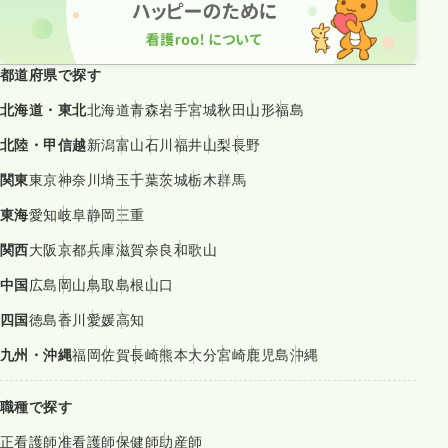
都道府県で探す
北海道・東北
北海道
青森
岩手
宮城
秋田
山形
福島
北陸・甲信越
新潟
富山
石川
福井
山梨
長野
関東
東京
神奈川
埼玉
千葉
茨城
栃木
群馬
東海
愛知
岐阜
静岡
三重
関西
大阪
京都
兵庫
滋賀
奈良
和歌山
中国
広島
岡山
鳥取
島根
山口
四国
徳島
香川
愛媛
高知
九州・沖縄
福岡
佐賀
長崎
熊本
大分
宮崎
鹿児島
沖縄
職種で探す
正看護師
准看護師
保健師
助産師