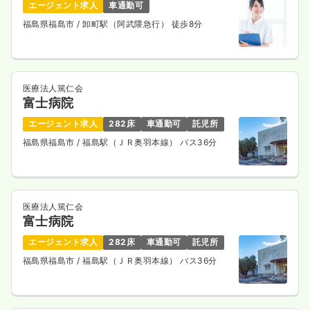
エージェント求人
車通勤可
一時募集休止
日勤のみ（常勤）
福島県福島市
/ 卸町駅（阿武隈急行） 徒歩8分
21.5
給与
万円〜
/月
賞与50.0万円〜
※一例
時間
8:30～17:00
（休憩60分）
土日祝休み
年間休日125日
オンコールあり
医療法人篤仁会
担当業務未経験可
ブランク可
第二新卒可
富士病院
月給21万円以上可
エージェント求人
282床
車通勤可
託児所
気になる
詳細を見る
福島県福島市
/ 福島駅（ＪＲ奥羽本線） バス36分
医療法人篤仁会
富士病院
エージェント求人
282床
車通勤可
託児所
福島県福島市
/ 福島駅（ＪＲ奥羽本線） バス36分