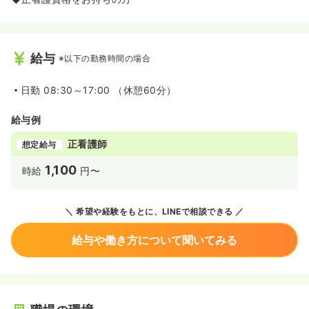
◎夜勤のスタートも無理なく慣れてからで調整できますの
で、安心の体制です♪
◆ご自身の生活スタイルに合わせて2交代と3交代を選ぶこ
とができます！
給与
※以下の勤務時間の場合
≪子育てママさんにも安心の環境◎≫
◆小学校入学前のお子様までは提携保育園の利用が可能で
日勤
08:30～17:00 （休憩60分）
す。最大20時まで預けられるので、日中のお子様のお世話
は安心して任せることができます。
給与例
◆育児休業取得率は100%！くるみんマークも取得してお
り、「子育てサポート企業」として、厚生労働大臣の認定
正看護師
想定給与
を受けています。
◆スタッフの中には子育てをしながら働いている方も多
1,100
時給
円〜
く、理解のある職場です。お子様のお迎えの時間には声を
かけてくれたり、子育ての悩みを聞いてくれたり、職員間
の配慮があるので安心して働けます。
◆授乳短時間制度あり♪生後1年に満たない子がいながら復
希望や経験をもとに、LINEで相談できる
職した場合、30分単位で最大1時間まで取得可能です。
◆育児短時間制度あり♪採用後1年経過していて3歳未満の
給与や働き方について聞いてみる
お子様をお持ちの看護師様は、30分単位で勤務時間を短縮
できます。
≪福利厚生が充実♪≫
◆院内保育施設、独身寮、職員旅行、クラブ制度など様々