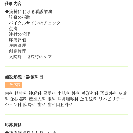
仕事内容
肢から選ぶことができ、ライフステージに合わせて異動す
ることも可能です♪
◆病棟における看護業務
◆財団の理念は「人を愛し、病を究める」。すべての患者
・診察の補助
さまとご家族のために、常に一歩先行く医療を探究し、優
・バイタルサインのチェック
しさを持って最善を尽くす医療を実践することにより、地
・点滴
域から信頼される病院を目指します。
・注射の管理
◆看護部は「笑顔につなげる優しい看護」を理念に掲げ、
・疼痛評価
ホスピタリティあふれる看護を実践する事で、常に相手の
・呼吸管理
立場になり考え、配慮した行動が自発的に行うことができ
・創傷管理
るよう努めております。
・入院時、退院時のケア
◆看護部長を始めとして、財団全体として、穏やかな雰囲
気が特徴です◎ご見学も気軽にご相談ください♪
施設形態・診療科目
≪プライベートも充実♪≫
◆令和6年度より週休二日制を導入し、年間休日が105日
一般病院
から125日に増えております！お休みがしっかり取れる職
内科 精神科 神経科 胃腸科 小児科 外科 整形外科 形成外科 皮膚
場なので、私生活との両立も可能です♪
科 泌尿器科 産婦人科 眼科 耳鼻咽喉科 放射線科 リハビリテー
◆残業改革を推進しております♪バイタルネット導入等DX
ション科 麻酔科 歯科 歯科口腔外科
化を推進している他、日勤と夜勤でユニフォームの色分け
表示を行い、情報共有の促進と、退勤者への業務依頼を防
ぐ工夫もしております◎委員会も時間内で行っているた
め、時間外の負担も少なめです。
応募資格
◆ご家庭の事情に合わせて、夜勤回数の相談等も可能です
◆正看護資格をお持ちの方