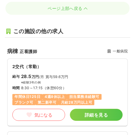
ページ上部へ戻る
この施設の他の求人
病棟
一般病院
正看護師
2交代（常勤）
28.5
給与
万円
/月
賞与59.6万円
※経験3年の例
時間
8:30～17:15
（休憩60分）
年間休日125日
4週8休以上
担当業務未経験可
ブランク可
第二新卒可
月給28万円以上可
気になる
詳細を見る