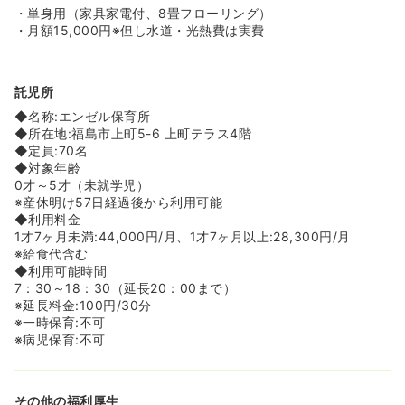
・単身用（家具家電付、8畳フローリング）
・月額15,000円※但し水道・光熱費は実費
託児所
◆名称:エンゼル保育所
◆所在地:福島市上町5-6 上町テラス4階
◆定員:70名
◆対象年齢
0才～5才（未就学児）
※産休明け57日経過後から利用可能
◆利用料金
1才7ヶ月未満:44,000円/月、1才7ヶ月以上:28,300円/月
※給食代含む
◆利用可能時間
7：30～18：30（延長20：00まで）
※延長料金:100円/30分
※一時保育:不可
※病児保育:不可
その他の福利厚生