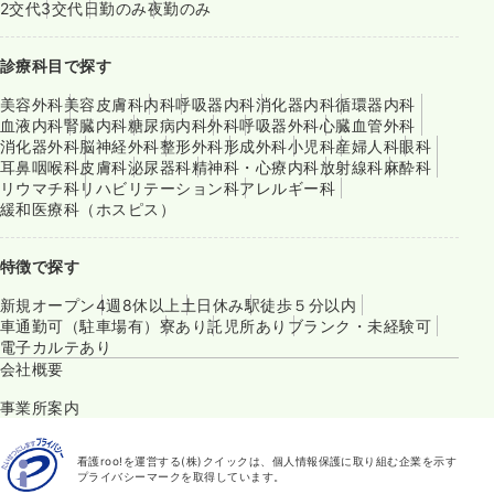
2交代
3交代
日勤のみ
夜勤のみ
診療科目で探す
美容外科
美容皮膚科
内科
呼吸器内科
消化器内科
循環器内科
血液内科
腎臓内科
糖尿病内科
外科
呼吸器外科
心臓血管外科
消化器外科
脳神経外科
整形外科
形成外科
小児科
産婦人科
眼科
耳鼻咽喉科
皮膚科
泌尿器科
精神科・心療内科
放射線科
麻酔科
リウマチ科
リハビリテーション科
アレルギー科
緩和医療科（ホスピス）
特徴で探す
新規オープン
4週8休以上
土日休み
駅徒歩５分以内
車通勤可（駐車場有）
寮あり
託児所あり
ブランク・未経験可
電子カルテあり
会社概要
事業所案内
看護roo!を運営する(株)クイックは、個人情報保護に取り組む企業を示す
プライバシーマークを取得しています。