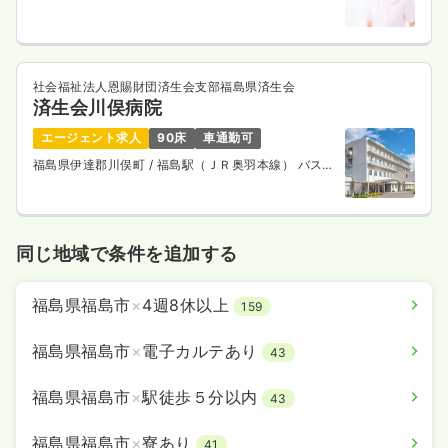
社会福祉法人恩賜財団済生会支部福島県済生会
済生会川俣病院
エージェント求人
90床
車通勤可
福島県伊達郡川俣町
/ 福島駅（ＪＲ奥羽本線） バス
45分
同じ地域で条件を追加する
福島県福島市
×
4週8休以上
159
福島県福島市
×
電子カルテあり
43
福島県福島市
×
駅徒歩５分以内
43
福島県福島市
×
寮あり
41