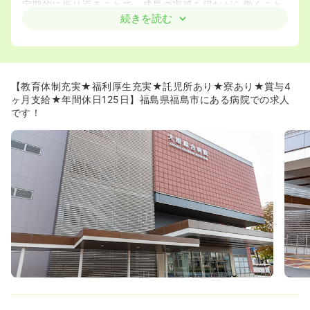
定期的に振り返ることで、成長の実感を得ながら働くこと
が可能です♪
続きを読む
◆ご希望に応じて研修のサポートも行っており、必要な出
張旅費・参加費の支給の他、長期の研修支援も行っていま
す。 認定看護師・実習指導者・ファーストレベル研修・
医療安全管理者養成研修・セカンドレベル研修など様々な
研修に参加することができる職場です！
【教育体制充実★福利厚生充実★託児所あり★寮あり★賞与4
◆看護研究委員会があり、看護研究における悩みや不安を
ヶ月支給★年間休日125日】福島県福島市にある病院での求人
相談できる環境が整っています。
です！
◆地域周産期母子医療センター(NICU)を完備しています。
NICUでの勤務をご希望の方にもオススメの施設です。
◆「チームナーシング担当看護師制」を採用しています。
チームで看護することにより、患者さん一人ひとりを手厚
く看護することができ、自律的な看護の実践にもつながり
ます。お互いのスキルを学び、高め合うことができるの
で、経験の浅い看護師さんにも安心な制度です♪
≪母体安定♪施設や制度が整った職場で働くことが可能です
≫
◆大原綜合病院を運営する大原記念財団は、健康予防を含
む急性期医療、回復期医療、精神医療、そして在宅医療
と、地域中核の医療機関として地域から信頼される医療グ
ループを目指して活動しております。
働き方も急性期、回復期、精神科、訪問看護と幅広い選択