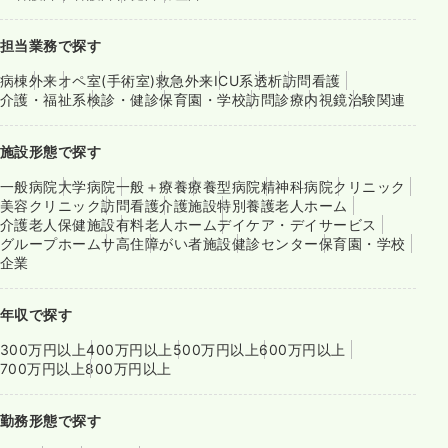
担当業務で探す
病棟
外来
オペ室(手術室)
救急外来
ICU系
透析
訪問看護
介護・福祉系
検診・健診
保育園・学校
訪問診療
内視鏡
治験関連
施設形態で探す
一般病院
大学病院
一般＋療養
療養型病院
精神科病院
クリニック
美容クリニック
訪問看護
介護施設
特別養護老人ホーム
介護老人保健施設
有料老人ホーム
デイケア・デイサービス
グループホーム
サ高住
障がい者施設
健診センター
保育園・学校
企業
年収で探す
300万円以上
400万円以上
500万円以上
600万円以上
700万円以上
800万円以上
勤務形態で探す