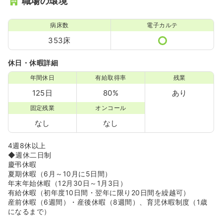
職場の環境
な福利厚生が充実しており、ライフスタイルやご希望に合
わせた働き方が出来る環境です！
◆院内食堂があり、昼食を400円で食べることが可能で
病床数
電子カルテ
す。
353床
◆病院内の売店では、職員専用プリペイドカードのご利用
で10％offでお買い物ができます♪
◆女子独身寮、男子独身寮がそれぞれございます。女子寮
休日・休暇詳細
は家電家具も完備されており、安心して寮生活を送ること
年間休日
有給取得率
残業
が可能です♪
◆職員親睦会があり、希望者は新年会やビアパーティーに
125日
80%
あり
参加することが可能です♪
固定残業
オンコール
◆職員表彰制度がございます。年に2回、報奨金は 個人表
彰5万円、団体表彰10万円なのでモチベーションも上がり
なし
なし
ます！
◆提携の温泉旅館を特別料金で利用することが可能です。
4週8休以上
また、毎年秋には選べるコース制にて希望者による職員旅
◆週休二日制
行を実施しております。楽天イーグルス観戦から秋保温泉
慶弔休暇
旅行、日帰り那須旅行など、様々なコースから選ぶことが
夏期休暇（6月～10月に5日間）
でき、職員間の中もより深まります♪
年末年始休暇（12月30日～1月3日）
◆厚生部活動として、テニス部、ゴルフ部、野球部、バレ
有給休暇（初年度10日間・翌年に限り20日間を繰越可）
ーボール部、フットサルクラブが活動しております！ 医
産前休暇（6週間）・産後休暇（8週間）、育児休暇制度（1歳
師・看護師・メディカルスタッフ・事務など、職種の垣根
になるまで）
を越えて親睦を深めることが可能です！