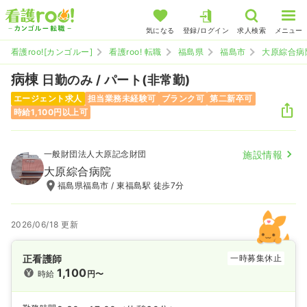
気になる
登録/ログイン
求人検索
メニュー
看護roo![カンゴルー]
看護roo! 転職
福島県
福島市
大原綜合病
病棟
日勤のみ / パート(非常勤)
エージェント求人
担当業務未経験可
ブランク可
第二新卒可
時給1,100円以上可
一般財団法人大原記念財団
施設情報
大原綜合病院
福島県福島市 / 東福島駅 徒歩7分
2026/06/18 更新
正看護師
一時募集休止
1,100
時給
円〜