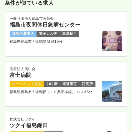
月給29万円以上可
条件が似ている求人
気になる
詳細を見る
一般社団法人福島市医師会
福島市夜間休日急病センター
直接応募求人
電子カルテ
車通勤可
外来
一般病院
正・准看護師
福島県福島市
/ 福島駅 徒歩10分
一時募集休止
日勤のみ（常勤）
19.4
給与
万円〜
/月
賞与2回
医療法人篤仁会
※一例
富士病院
時間
8:30～17:00
（休憩60分）
エージェント求人
282床
車通勤可
託児所
月給19万円以上可
福島県福島市
/ 福島駅（ＪＲ奥羽本線） バス36分
気になる
詳細を見る
株式会社ツクイ
訪問看護
ツクイ福島鎌田
一般病院
正看護師