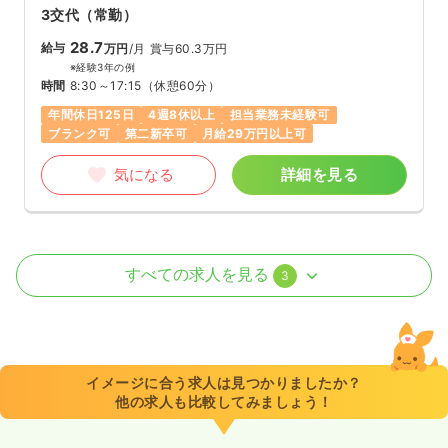
3交代（常勤）
28.7
給与
万円
/月
賞与60.3万円
※経験3年の例
時間
8:30～17:15
（休憩60分）
年間休日125日
4週8休以上
担当業務未経験可
ブランク可
第二新卒可
月給29万円以上可
気になる
詳細を見る
オペ室(手術室)
一般病院
正・准看護師
すべての求人を見る
3
日勤のみ（常勤）
22.3〜29.8
給与
万円
/月
賞与50.0万円〜
※一例
イメージに合う求人は見つかりましたか？
時間
8:30～17:15
（休憩60分）
他の求人も比較してみましょう！
土日祝休み
年間休日125日
オンコールあり
担当業務未経験可
ブランク可
第二新卒可