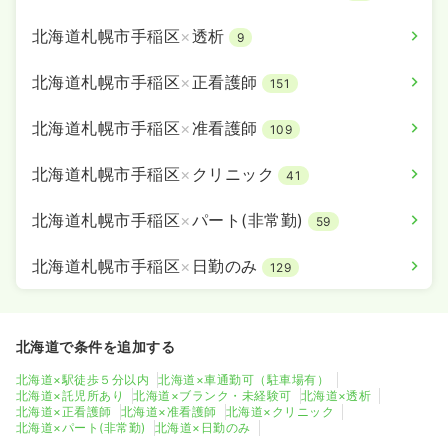
北海道札幌市手稲区
×
透析
9
北海道札幌市手稲区
×
正看護師
151
北海道札幌市手稲区
×
准看護師
109
北海道札幌市手稲区
×
クリニック
41
北海道札幌市手稲区
×
パート(非常勤)
59
北海道札幌市手稲区
×
日勤のみ
129
北海道で条件を追加する
北海道×駅徒歩５分以内
北海道×車通勤可（駐車場有）
北海道×託児所あり
北海道×ブランク・未経験可
北海道×透析
北海道×正看護師
北海道×准看護師
北海道×クリニック
北海道×パート(非常勤)
北海道×日勤のみ