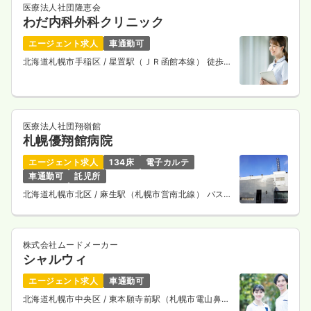
医療法人社団隆恵会
わだ内科外科クリニック
エージェント求人
車通勤可
北海道札幌市手稲区
/ 星置駅（ＪＲ函館本線） 徒歩5
分
医療法人社団翔嶺館
札幌優翔館病院
エージェント求人
134床
電子カルテ
車通勤可
託児所
北海道札幌市北区
/ 麻生駅（札幌市営南北線） バス
30分
株式会社ムードメーカー
シャルウィ
エージェント求人
車通勤可
北海道札幌市中央区
/ 東本願寺前駅（札幌市電山鼻
線） 徒歩5分