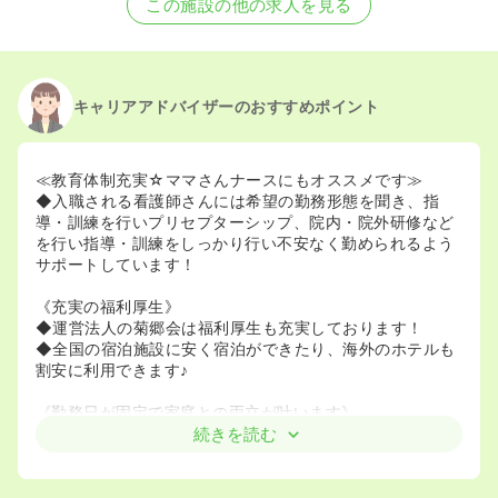
この施設の他の求人を見る
2023/05/08
正看護師の募集を休止
2022/05/25
正看護師を募集中
キャリアアドバイザーのおすすめポイント
≪教育体制充実☆ママさんナースにもオススメです≫
◆入職される看護師さんには希望の勤務形態を聞き、指
導・訓練を行いプリセプターシップ、院内・院外研修など
を行い指導・訓練をしっかり行い不安なく勤められるよう
サポートしています！
《充実の福利厚生》
◆運営法人の菊郷会は福利厚生も充実しております！
◆全国の宿泊施設に安く宿泊ができたり、海外のホテルも
割安に利用できます♪
《勤務日が固定で家庭との両立が叶います》
◆診療日が月・水・金と固定ですので、プライベートの予
続きを読む
定も立てやすいです♪