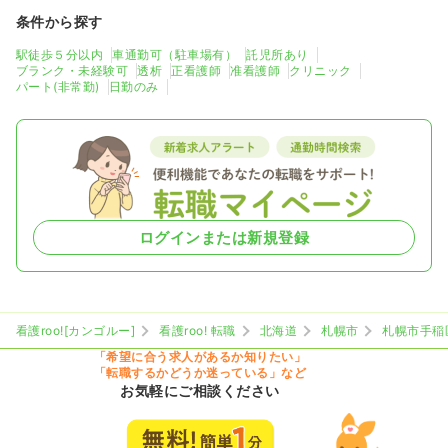
条件から探す
駅徒歩５分以内
車通勤可（駐車場有）
託児所あり
ブランク・未経験可
透析
正看護師
准看護師
クリニック
パート(非常勤)
日勤のみ
ログインまたは新規登録
看護roo![カンゴルー]
看護roo! 転職
北海道
札幌市
札幌市手稲
「希望に合う求人があるか知りたい」
「転職するかどうか迷っている」など
お気軽にご相談ください