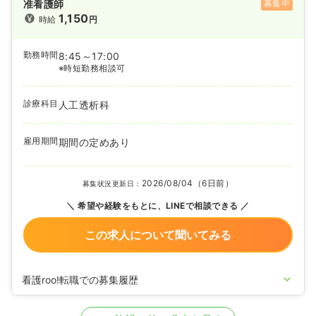
准看護師
募集中
1,150
時給
円
勤務時間
8:45～17:00
※時短勤務相談可
診療科目
人工透析科
雇用期間
期間の定めあり
2026/08/04（6日前）
募集状況更新日：
希望や経験をもとに、LINEで相談できる
この求人について聞いてみる
看護roo!転職での募集履歴
2025/12/05
准看護師の募集を開始
2024/07/08
正看護師の募集を開始