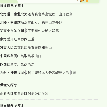
都道府県で探す
北海道・東北
北海道
青森
岩手
宮城
秋田
山形
福島
北陸・甲信越
新潟
富山
石川
福井
山梨
長野
関東
東京
神奈川
埼玉
千葉
茨城
栃木
群馬
東海
愛知
岐阜
静岡
三重
関西
大阪
京都
兵庫
滋賀
奈良
和歌山
中国
広島
岡山
鳥取
島根
山口
四国
徳島
香川
愛媛
高知
九州・沖縄
福岡
佐賀
長崎
熊本
大分
宮崎
鹿児島
沖縄
職種で探す
正看護師
准看護師
保健師
助産師
担当業務で探す