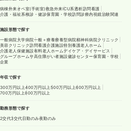
病棟
外来
オペ室(手術室)
救急外来
ICU系
透析
訪問看護
介護・福祉系
検診・健診
保育園・学校
訪問診療
内視鏡
治験関連
施設形態で探す
一般病院
大学病院
一般＋療養
療養型病院
精神科病院
クリニック
美容クリニック
訪問看護
介護施設
特別養護老人ホーム
介護老人保健施設
有料老人ホーム
デイケア・デイサービス
グループホーム
サ高住
障がい者施設
健診センター
保育園・学校
企業
年収で探す
300万円以上
400万円以上
500万円以上
600万円以上
700万円以上
800万円以上
勤務形態で探す
2交代
3交代
日勤のみ
夜勤のみ