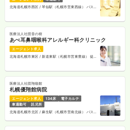
北海道札幌市西区
/ 琴似駅（札幌市営東西線） バス9
分
医療法人社団音の樹
あべ耳鼻咽喉科アレルギー科クリニック
エージェント求人
北海道札幌市東区
/ 新道東駅（札幌市営東豊線） 徒歩
4分
医療法人社団翔嶺館
札幌優翔館病院
エージェント求人
134床
電子カルテ
車通勤可
託児所
北海道札幌市北区
/ 麻生駅（札幌市営南北線） バス
30分