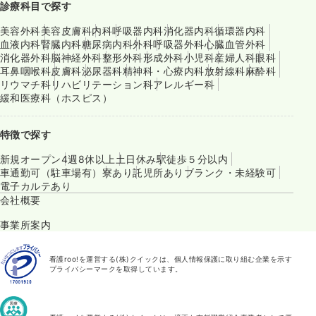
診療科目で探す
美容外科
美容皮膚科
内科
呼吸器内科
消化器内科
循環器内科
血液内科
腎臓内科
糖尿病内科
外科
呼吸器外科
心臓血管外科
消化器外科
脳神経外科
整形外科
形成外科
小児科
産婦人科
眼科
耳鼻咽喉科
皮膚科
泌尿器科
精神科・心療内科
放射線科
麻酔科
リウマチ科
リハビリテーション科
アレルギー科
緩和医療科（ホスピス）
特徴で探す
新規オープン
4週8休以上
土日休み
駅徒歩５分以内
車通勤可（駐車場有）
寮あり
託児所あり
ブランク・未経験可
電子カルテあり
会社概要
事業所案内
看護roo!を運営する(株)クイックは、個人情報保護に取り組む企業を示す
プライバシーマークを取得しています。