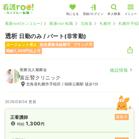
気になる
登録/ログイン
求人検索
メニュー
看護roo![カンゴルー]
看護roo! 転職
北海道
札幌市
札幌市手稲
透析
日勤のみ / パート(非常勤)
エージェント求人
担当業務未経験可
ブランク可
時給1,300円以上可
医療法人菊郷会
施設情報
富丘腎クリニック
北海道札幌市手稲区 / 稲積公園駅 徒歩1分
2026/08/04 更新
正看護師
募集中
1,300
時給
円